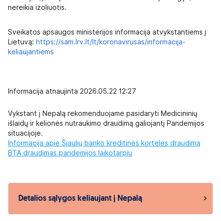
nereikia izoliuotis.
Sveikatos apsaugos ministerijos informacija atvykstantiems į
Lietuvą:
https://sam.lrv.lt/lt/koronavirusas/informacija-
keliaujantiems
Informacija atnaujinta 2026.05.22 12:27
Vykstant į Nepalą rekomenduojame pasidaryti Medicininių
išlaidų ir kelionės nutraukimo draudimą galiojantį Pandemijos
situacijoje.
Informacija apie Šiaulių banko kreditinės kortelės draudimą
BTA draudimas pandemijos laikotarpiu
Detalios sąlygos keliaujant į Nepalą