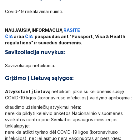
Covid-19 reikalavimai nuimti.
NAUJAUSIĄ INFORMACIJĄ
RASITE
ČIA
arba
ČIA
paspaudus ant "Passport, Visa & Health
regulations" ir suvedus duomenis.
Saviizoliacija nuvykus:
Saviizoliacija netaikoma.
Grįžimo į Lietuvą sąlygos:
A
tvykstant į Lietuvą
netaikomi jokie su kelionėmis susiję
COVID-19 ligos (koronaviruso infekcijos) valdymo apribojimai:
draudimo užsieniečių atvykimui nėra;
nereikia pildyti keleivio anketos Nacionalinio visuomenės
sveikatos centro prie Sveikatos apsaugos ministerijos
tinklalapyje;
nereikia atlikti tyrimo dėl COVID-19 ligos (koronaviruso
infekcijos), net jei asmuo nėra vakcinuotas ar persirgęs;