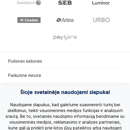
Poilsinės kelionės
Paskutinė minutė
Egzotinės kelionės
Šioje svetainėje naudojami slapukai
Kruizai
Naudojame slapukus, kad galėtume suasmeninti turinį bei
skelbimus, teikti visuomeninės medijos funkcijas ir analizuoti
srautą. Be to, svetainės naudojimo informaciją bendriname su
Kelionės po Lietuvą
visuomeninės medijos, reklamavimo ir analizės partneriais,
kurie gali ją pridėti prie kitos jūsų pateiktos arba naudojant