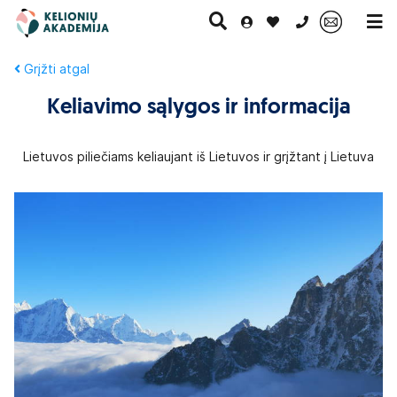
0 700 11007
Keliavimo sąlygos ir informacija
Paskutinė
Pažintinės
Egzotinės
Kruizai
minutė
kelionės
kelionės
Lietuvos piliečiams keliaujant iš Lietuvos ir grįžtant į Lietuva