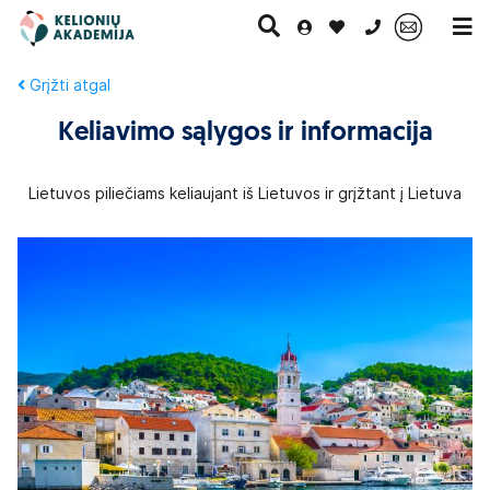
0 700 11007
Keliavimo sąlygos ir informacija
Paskutinė
Pažintinės
Egzotinės
Kruizai
minutė
kelionės
kelionės
Lietuvos piliečiams keliaujant iš Lietuvos ir grįžtant į Lietuva