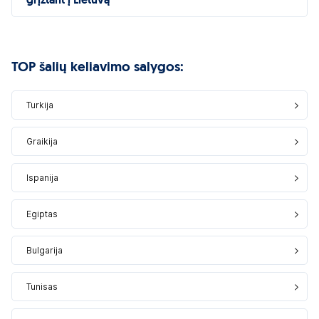
grįžtant į Lietuvą
TOP šalių keliavimo salygos:
Turkija
Graikija
Ispanija
Egiptas
Bulgarija
Tunisas