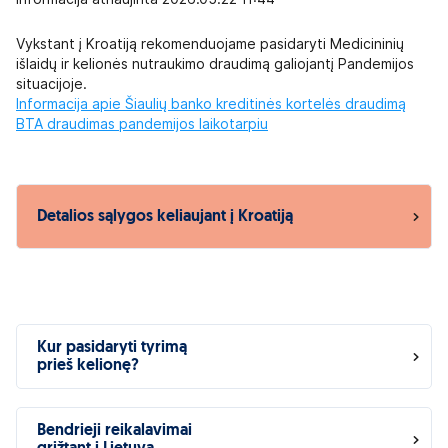
Vykstant į Kroatiją rekomenduojame pasidaryti Medicininių
išlaidų ir kelionės nutraukimo draudimą galiojantį Pandemijos
situacijoje.
Informacija apie Šiaulių banko kreditinės kortelės draudimą
BTA draudimas pandemijos laikotarpiu
Detalios sąlygos keliaujant į Kroatiją
Kur pasidaryti tyrimą
prieš kelionę?
Bendrieji reikalavimai