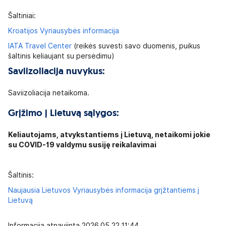
Šaltiniai:
Kroatijos Vyriausybės informacija
IATA Travel Center
(reikės suvesti savo duomenis, puikus
šaltinis keliaujant su persėdimu)
Saviizoliacija nuvykus:
Saviizoliacija netaikoma.
Grįžimo į Lietuvą sąlygos:
Keliautojams, atvykstantiems į Lietuvą, netaikomi jokie
su COVID-19 valdymu susiję reikalavimai
Šaltinis:
Naujausia Lietuvos Vyriausybės informacija grįžtantiems į
Lietuvą
Informacija atnaujinta 2026.05.22 11:44