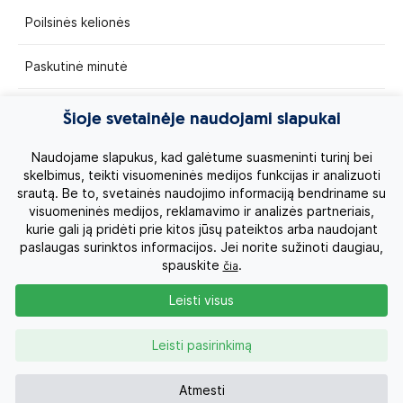
Poilsinės kelionės
Paskutinė minutė
Egzotinės kelionės
Šioje svetainėje naudojami slapukai
Kruizai
Naudojame slapukus, kad galėtume suasmeninti turinį bei
skelbimus, teikti visuomeninės medijos funkcijas ir analizuoti
srautą. Be to, svetainės naudojimo informaciją bendriname su
Kelionės po Lietuvą
visuomeninės medijos, reklamavimo ir analizės partneriais,
kurie gali ją pridėti prie kitos jūsų pateiktos arba naudojant
Apie mus
paslaugas surinktos informacijos. Jei norite sužinoti daugiau,
spauskite
.
čia
Privatumo politika
Leisti visus
Vartotojų teisės
Leisti pasirinkimą
Kontaktai
Atmesti