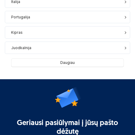
Italija
Portugalija
Kipras
Juodkalnija
Daugiau
Geriausi pasiūlymai į jūsų pašto
dėžutę