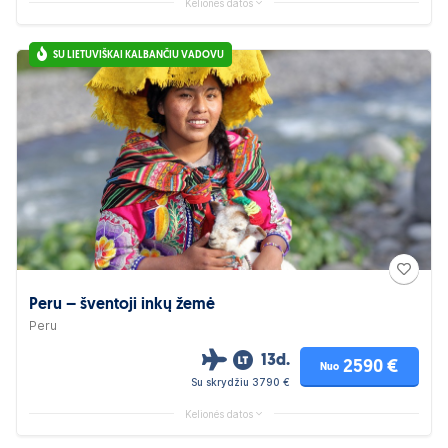
Kelionės datos
SU LIETUVIŠKAI KALBANČIU VADOVU
Peru – šventoji inkų žemė
Peru
13d.
2590 €
Nuo
Su skrydžiu 3790 €
Kelionės datos