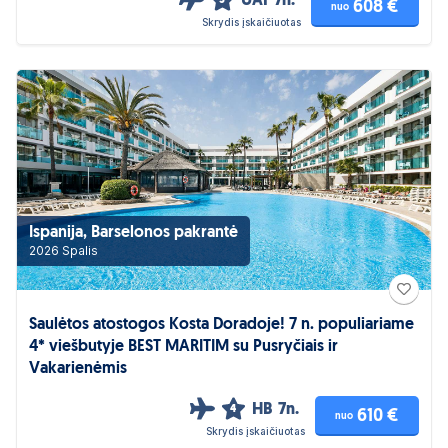
UAI
7n.
5
608 €
nuo
Skrydis įskaičiuotas
Ispanija, Barselonos pakrantė
2026 Spalis
Saulėtos atostogos Kosta Doradoje! 7 n. populiariame
4* viešbutyje BEST MARITIM su Pusryčiais ir
Vakarienėmis
HB
7n.
4
610 €
nuo
Skrydis įskaičiuotas