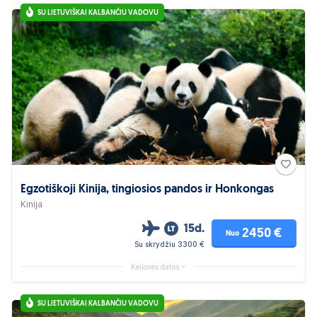
SU LIETUVIŠKAI KALBANČIU VADOVU
Egzotiškoji Kinija, tingiosios pandos ir Honkongas
Kinija
15d.
2450 €
Nuo
Su skrydžiu 3300 €
Kelionės datos
SU LIETUVIŠKAI KALBANČIU VADOVU