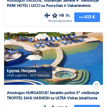
Atostogos ITALIJOJE, Toskanoje! Savaitė 4* viešbutyje
PARK HOTEL I LECCI su Pusryčiais ir Vakarienėmis
HB
7n.
4
633 €
nuo
Skrydis įskaičiuotas
Egiptas, Hurgada
2026 Lapkritis - 2027 Balandis
Atostogos HURGADOJE! Savaitės poilsis 5* viešbutyje
TROPITEL SAHL HASHESH su ULTRA Viskas Įskaičiuota