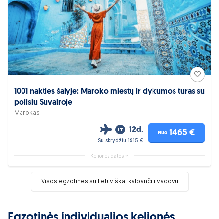
1001 nakties šalyje: Maroko miestų ir dykumos turas su
poilsiu Suvairoje
Marokas
12d.
1465 €
Nuo
Su skrydžiu 1915 €
Kelionės datos
Visos egzotinės su lietuviškai kalbančiu vadovu
Egzotinės individualios kelionės