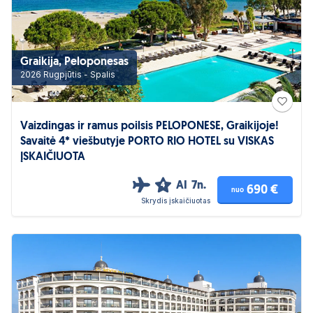
Graikija, Peloponesas
2026 Rugpjūtis - Spalis
Vaizdingas ir ramus poilsis PELOPONESE, Graikijoje!
Savaitė 4* viešbutyje PORTO RIO HOTEL su VISKAS
ĮSKAIČIUOTA
AI
7n.
4
690 €
nuo
Skrydis įskaičiuotas