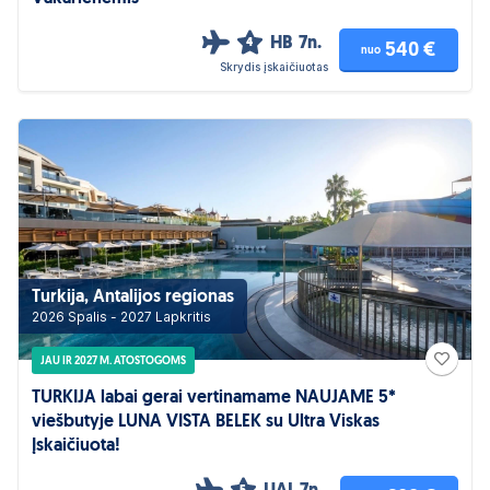
HB
7n.
4
540 €
nuo
Skrydis įskaičiuotas
Turkija, Antalijos regionas
2026 Spalis - 2027 Lapkritis
JAU IR 2027 M. ATOSTOGOMS
TURKIJA labai gerai vertinamame NAUJAME 5*
viešbutyje LUNA VISTA BELEK su Ultra Viskas
Įskaičiuota!