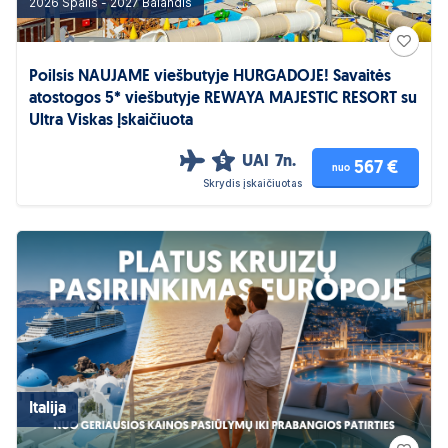
2026 Spalis - 2027 Balandis
Poilsis NAUJAME viešbutyje HURGADOJE! Savaitės
atostogos 5* viešbutyje REWAYA MAJESTIC RESORT su
Ultra Viskas Įskaičiuota
UAI
7n.
5
567 €
nuo
Skrydis įskaičiuotas
Italija