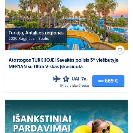
Turkija, Antalijos regionas
2026 Rugpjūtis - Spalis
Atostogos TURKIJOJE! Savaitės poilsis 5* viešbutyje
MERYAN su Ultra Viskas Įskaičiuota
UAI
7n.
5
689 €
nuo
Skrydis įskaičiuotas