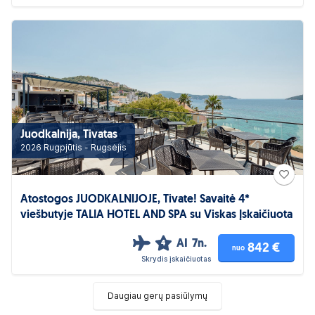
Juodkalnija, Tivatas
2026 Rugpjūtis - Rugsėjis
Atostogos JUODKALNIJOJE, Tivate! Savaitė 4*
viešbutyje TALIA HOTEL AND SPA su Viskas Įskaičiuota
AI
7n.
4
842 €
nuo
Skrydis įskaičiuotas
Daugiau gerų pasiūlymų