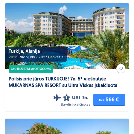
Turkija, Alanija
2026 Rugpjūtis - 2027 Lapkritis
JAU IR 2027 M. ATOSTOGOMS
Poilsis prie jūros TURKIJOJE! 7n. 5* viešbutyje
MUKARNAS SPA RESORT su Ultra Viskas Įskaičiuota
UAI
7n.
5
566 €
nuo
Skrydis įskaičiuotas