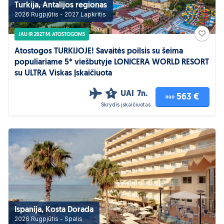
Turkija, Antalijos regionas
2026 Rugpjūtis - 2027 Lapkritis
JAU IR 2027 M. ATOSTOGOMS
Atostogos TURKIJOJE! Savaitės poilsis su šeima
populiariame 5* viešbutyje LONICERA WORLD RESORT
su ULTRA Viskas Įskaičiuota
UAI
7n.
5
563 €
nuo
Skrydis įskaičiuotas
Ispanija, Kosta Dorada
2026 Rugpjūtis - Spalis