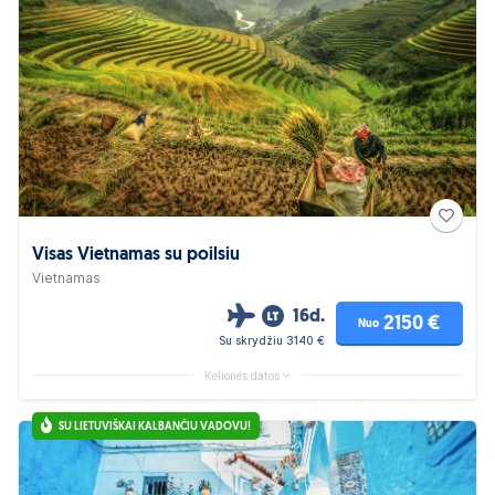
Visas Vietnamas su poilsiu
Vietnamas
16d.
2150 €
Nuo
Su skrydžiu 3140 €
Kelionės datos
SU LIETUVIŠKAI KALBANČIU VADOVU!