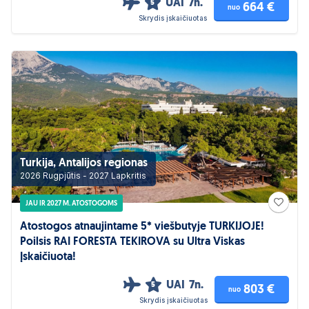
UAI
7n.
5
664 €
nuo
Skrydis įskaičiuotas
Turkija, Antalijos regionas
2026 Rugpjūtis - 2027 Lapkritis
JAU IR 2027 M. ATOSTOGOMS
Atostogos atnaujintame 5* viešbutyje TURKIJOJE!
Poilsis RAI FORESTA TEKIROVA su Ultra Viskas
Įskaičiuota!
UAI
7n.
5
803 €
nuo
Skrydis įskaičiuotas