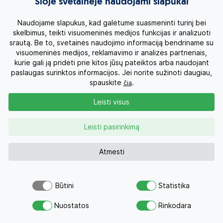
Šioje svetainėje naudojami slapukai
Naudojame slapukus, kad galėtume suasmeninti turinį bei
skelbimus, teikti visuomeninės medijos funkcijas ir analizuoti
srautą. Be to, svetainės naudojimo informaciją bendriname su
visuomeninės medijos, reklamavimo ir analizės partneriais,
kurie gali ją pridėti prie kitos jūsų pateiktos arba naudojant
paslaugas surinktos informacijos. Jei norite sužinoti daugiau,
spauskite
.
čia
Leisti visus
Pietinis Vietnamas su poilsiu
Vietnamas
Leisti pasirinkimą
13d.
1150 €
Nuo
Su skrydžiu 2130 €
Atmesti
Kelionės datos
Būtini
Statistika
Atsiųsk užklausą
Nuostatos
Rinkodara
Savo svajonių atostogoms