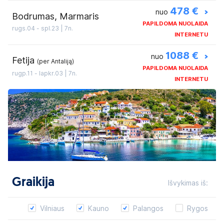
478 €
>
nuo
Bodrumas, Marmaris
PAPILDOMA NUOLAIDA
rugs.04 - spl.23 | 7n.
INTERNETU
1088 €
>
nuo
Fetija
(per Antaliją)
PAPILDOMA NUOLAIDA
rugp.11 - lapkr.03 | 7n.
INTERNETU
Graikija
Išvykimas iš:
Vilniaus
Kauno
Palangos
Rygos