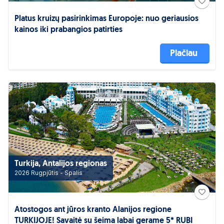
Platus kruizų pasirinkimas Europoje: nuo geriausios
kainos iki prabangios patirties
Plačiau
Turkija, Antalijos regionas
2026 Rugpjūtis - Spalis
Atostogos ant jūros kranto Alanijos regione
TURKIJOJE! Savaitė su šeima labai gerame 5* RUBI