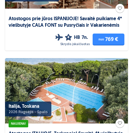
Atostogos prie jūros ISPANIJOJE! Savaitė puikiame 4*
viešbutyje CALA FONT su Pusryčiais ir Vakarienėmis
HB
7n.
4
769 €
nuo
Skrydis įskaičiuotas
Italija, Toskana
2026 Rugsėjis - Spalis
NAUJIENA!