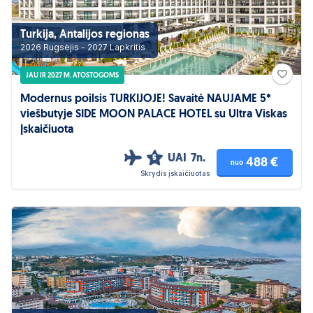
Turkija, Antalijos regionas
2026 Rugsėjis - 2027 Lapkritis
JAU IR 2027 M. ATOSTOGOMS
Modernus poilsis TURKIJOJE! Savaitė NAUJAME 5*
viešbutyje SIDE MOON PALACE HOTEL su Ultra Viskas
Įskaičiuota
UAI
7n.
5
488 €
nuo
Skrydis įskaičiuotas