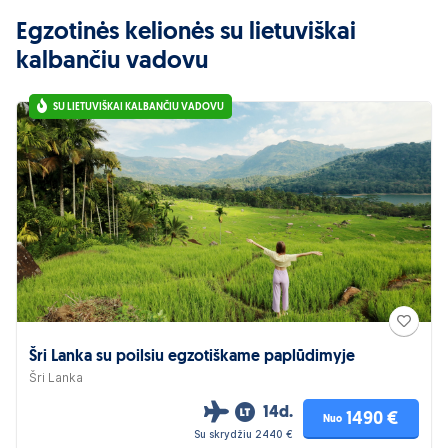
Egzotinės kelionės su lietuviškai
kalbančiu vadovu
SU LIETUVIŠKAI KALBANČIU VADOVU
Šri Lanka su poilsiu egzotiškame paplūdimyje
Šri Lanka
14d.
1490 €
Nuo
Su skrydžiu 2440 €