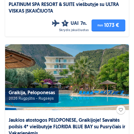
PLATINUM SPA RESORT & SUITE viešbutyje su ULTRA
VISKAS ĮSKAIČIUOTA
UAI
7n.
5
1073 €
nuo
Skrydis įskaičiuotas
Graikija, Peloponesas
2026 Rugpjūtis - Rugsėjis
Jaukios atostogos PELOPONESE, Graikijoje! Savaitės
poilsis 4* viešbutyje FLORIDA BLUE BAY su Pusryčiais ir
Vakarienėmis