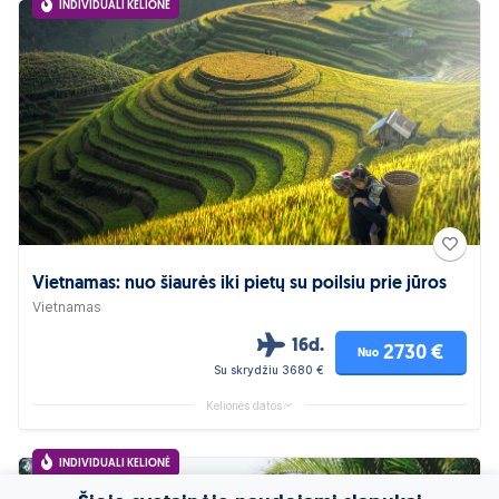
INDIVIDUALI KELIONĖ
Vietnamas: nuo šiaurės iki pietų su poilsiu prie jūros
Vietnamas
16d.
2730 €
Nuo
Su skrydžiu 3680 €
Kelionės datos
INDIVIDUALI KELIONĖ