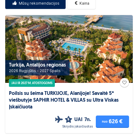
Mūsų rekomendacijos
Kaina
Turkija, Antalijos regionas
2026 Rugpjūtis - 2027 Spalis
JAU IR 2027 M. ATOSTOGOMS
Poilsis su šeima TURKIJOJE, Alanijoje! Savaitė 5*
viešbutyje SAPHIR HOTEL & VILLAS su Ultra Viskas
Įskaičiuota
UAI
7n.
5
626 €
nuo
Skrydis įskaičiuotas