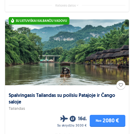
Kelionės datos
SU LIETUVIŠKAI KALBANČIU VADOVU
Spalvingasis Tailandas su poilsiu Patajoje ir Čango
saloje
Tailandas
16d.
2080 €
Nuo
Su skrydžiu 3030 €