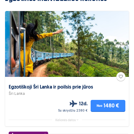
Egzotiškoji Šri Lanka ir poilsis prie jūros
Šri Lanka
12d.
1480 €
Nuo
Su skrydžiu 2380 €
Kelionės datos