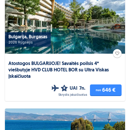
Bulgarija, Burgasas
2026 Rugsėjis
Atostogos BULGARIJOJE! Savaitės poilsis 4*
viešbutyje HVD CLUB HOTEL BOR su Ultra Viskas
Įskaičiuota
UAI
7n.
4
646 €
nuo
Skrydis įskaičiuotas