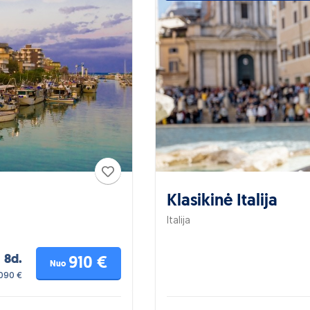
Klasikinė Italija
Italija
8d.
910 €
Nuo
1090 €