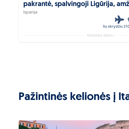
pakrantė, spalvingoji Ligūrija, amž
Maljorka
Ispanija
Su skrydžiu 21
Kelionės datos
Pažintinės kelionės į It