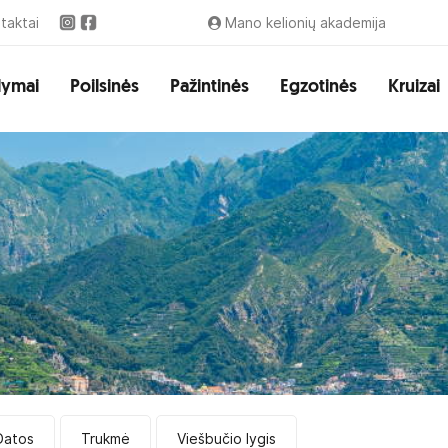
taktai
Mano kelionių akademija
lymai
Poilsinės
Pažintinės
Egzotinės
Kruizai
Datos
Trukmė
Viešbučio lygis