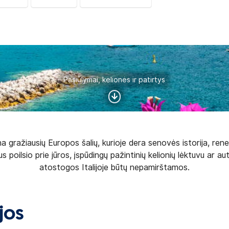
Pasiūlymai, kelionės ir patirtys
viena gražiausių Europos šalių, kurioje dera senovės istorija, r
poilsio prie jūros, įspūdingų pažintinių kelionių lėktuvu ar au
atostogos Italijoje būtų nepamirštamos.
ijos