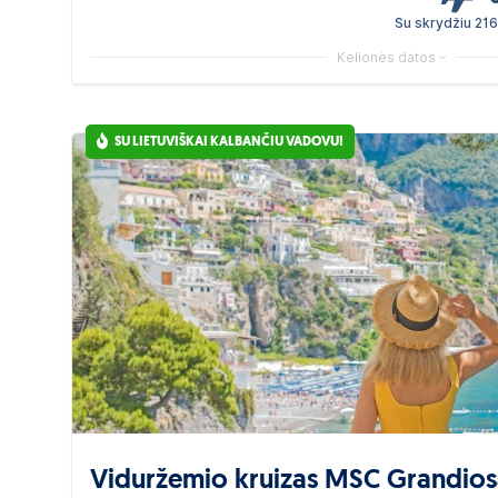
Su skrydžiu 21
Kelionės datos
SU LIETUVIŠKAI KALBANČIU VADOVU!
Viduržemio kruizas MSC Grandiosa