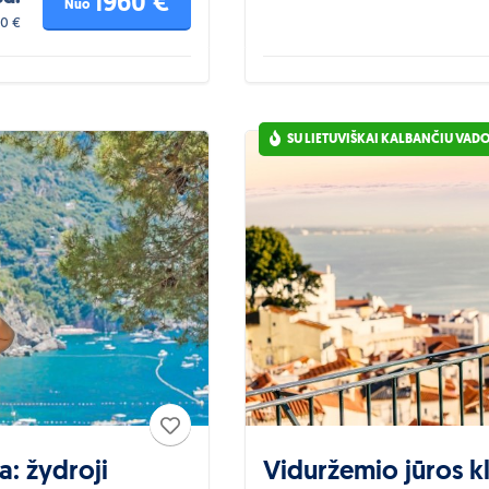
1960 €
Nuo
60 €
SU LIETUVIŠKAI KALBANČIU VAD
: žydroji
Viduržemio jūros kl