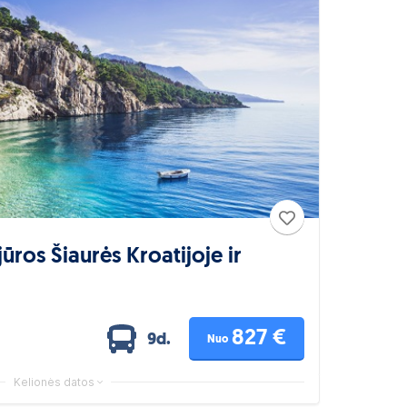
jūros Šiaurės Kroatijoje ir
827 €
9d.
Nuo
Kelionės datos