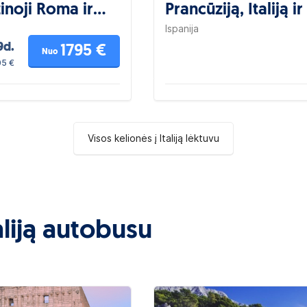
inoji Roma ir
Prancūziją, Italiją i
Ispanija
9d.
1795 €
Nuo
05 €
Visos kelionės į Italiją lėktuvu
aliją autobusu