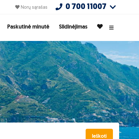
0 700 11007
Norų sąrašas
Paskutinė minutė
Slidinėjimas
Ieškoti