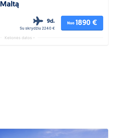
r Maltą
9d.
1890 €
Nuo
Su skrydžiu 2240 €
Kelionės datos