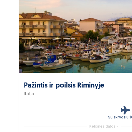
Pažintis ir poilsis Riminyje
Italija
Su skrydžiu 
Kelionės datos