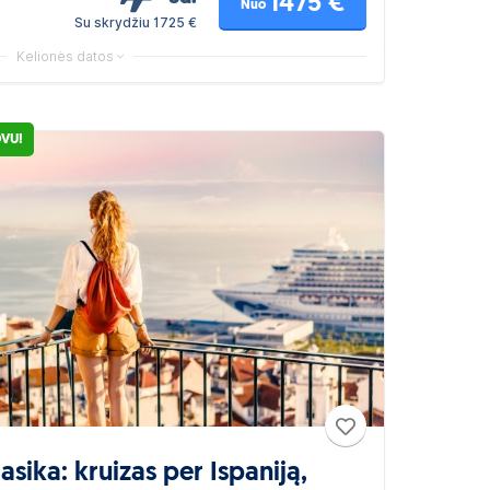
1475 €
Nuo
Su skrydžiu 1725 €
Kelionės datos
OVU!
asika: kruizas per Ispaniją,