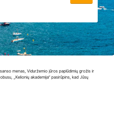
enesanso menas, Viduržemio jūros paplūdimių grožis ir
tobusu, „Kelionių akademija“ pasirūpins, kad Jūsų