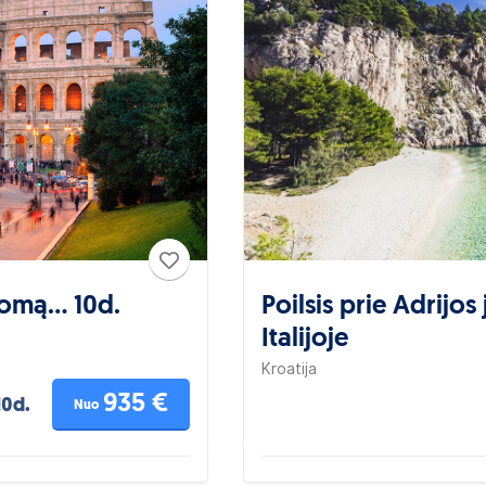
Romą... 10d.
Poilsis prie Adrijos 
Italijoje
Kroatija
935 €
10d.
Nuo