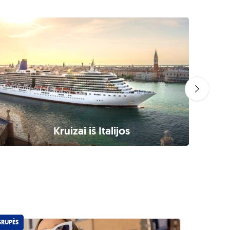
Kruizai iš Italijos
GRUPĖS