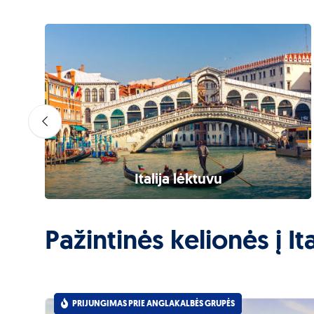
i
Italija lėktuvu
Pažintinės kelionės į It
PRIJUNGIMAS PRIE ANGLAKALBĖS GRUPĖS