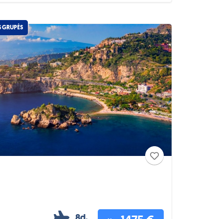
S GRUPĖS
8d.