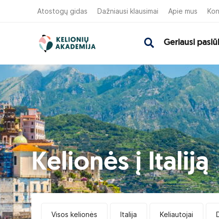
Atostogų gidas
Dažniausi klausimai
Apie mus
Kon
Geriausi pasiū
Kelionės į Italiją
Visos kelionės
Italija
Keliautojai