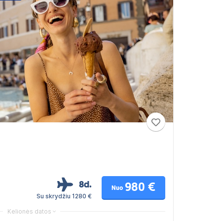
8d.
980 €
Nuo
Su skrydžiu 1280 €
Kelionės datos