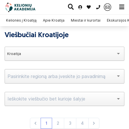
0 700 11007
Kelionės į Kroatiją
Apie Kroatija
Miestai ir kurortai
Ekskursijos K
Viešbučiai Kroatijoje
Paskutinė
Pažintinės
Egzotinės
Kruizai
minutė
kelionės
kelionės
Kroatija
Kvarner
Splitas
Dubrovniko regionas
Rijeka
Zadaras
1
2
3
4
Atgal
Kitas