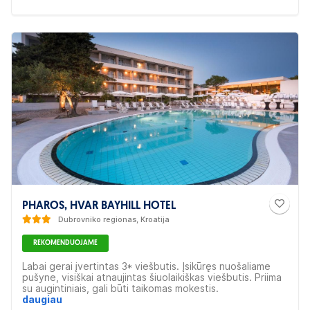
jūrą. Viešbutyje teikiamos automobilių ir giluminio
nardymo įrangos nuomos paslaugos, organizuojamos
ekskursijos po miestą su profesionaliais gidais.
PHAROS, HVAR BAYHILL HOTEL
Dubrovniko regionas, Kroatija
REKOMENDUOJAME
Labai gerai įvertintas 3* viešbutis. Įsikūręs nuošaliame
pušyne, visiškai atnaujintas šiuolaikiškas viešbutis. Priima
su augintiniais, gali būti taikomas mokestis.
Rekomenduojame poroms, šeimoms ir draugams.
daugiau