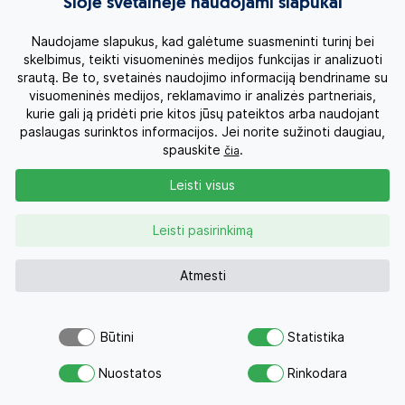
Šioje svetainėje naudojami slapukai
Dubrovniko regionas, Kroatija
Naudojame slapukus, kad galėtume suasmeninti turinį bei
skelbimus, teikti visuomeninės medijos funkcijas ir analizuoti
srautą. Be to, svetainės naudojimo informaciją bendriname su
visuomeninės medijos, reklamavimo ir analizės partneriais,
kurie gali ją pridėti prie kitos jūsų pateiktos arba naudojant
paslaugas surinktos informacijos. Jei norite sužinoti daugiau,
spauskite
.
čia
Leisti visus
Leisti pasirinkimą
Atmesti
GIRANDELLA 2*
Dubrovniko regionas, Kroatija
Būtini
Statistika
Atsiųsk užklausą
Nuostatos
Rinkodara
Savo svajonių atostogoms