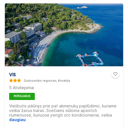
VIS
Dubrovniko regionas, Kroatija
5 Atsiliepimai
POPULIARUS
Viešbutis įsikūręs prie pat akmenukų paplūdimio, kuriame
veikia žavus baras. Svečiams siūloma apsistoti
numeriuose, kuriuose įrengti oro kondicionieriai, veikia
palydovinė televizija. Pavalgyti galėsite atviroje
daugiau
terasoje, iš kurios atsiveria vaizdai į Adrijos