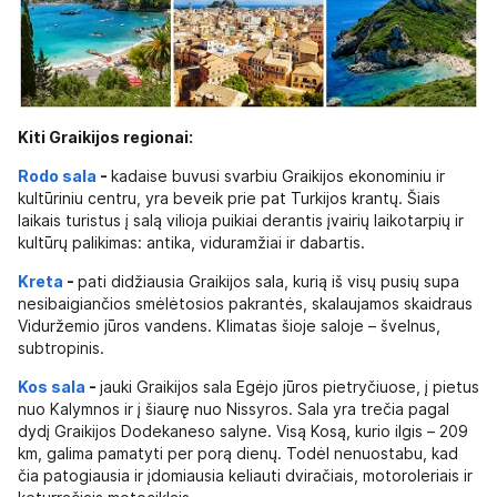
Kiti Graikijos regionai:
Rodo sala
-
kadaise buvusi svarbiu Graikijos ekonominiu ir
kultūriniu centru, yra beveik prie pat Turkijos krantų. Šiais
laikais turistus į salą vilioja puikiai derantis įvairių laikotarpių ir
kultūrų palikimas: antika, viduramžiai ir dabartis.
Kreta
-
pati didžiausia Graikijos sala, kurią iš visų pusių supa
nesibaigiančios smėlėtosios pakrantės, skalaujamos skaidraus
Viduržemio jūros vandens. Klimatas šioje saloje – švelnus,
subtropinis.
Kos sala
-
jauki Graikijos sala Egėjo jūros pietryčiuose, į pietus
nuo Kalymnos ir į šiaurę nuo Nissyros. Sala yra trečia pagal
dydį Graikijos Dodekaneso salyne. Visą Kosą, kurio ilgis – 209
km, galima pamatyti per porą dienų. Todėl nenuostabu, kad
čia patogiausia ir įdomiausia keliauti dviračiais, motoroleriais ir