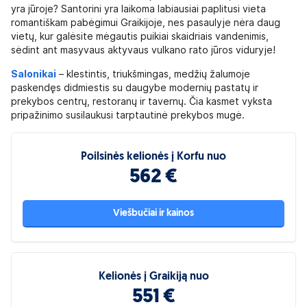
yra jūroje? Santorini yra laikoma labiausiai paplitusi vieta
romantiškam pabėgimui Graikijoje, nes pasaulyje nėra daug
vietų, kur galėsite mėgautis puikiai skaidriais vandenimis,
sėdint ant masyvaus aktyvaus vulkano rato jūros viduryje!
Salonikai
– klestintis, triukšmingas, medžių žalumoje
paskendęs didmiestis su daugybe modernių pastatų ir
prekybos centrų, restoranų ir tavernų. Čia kasmet vyksta
pripažinimo susilaukusi tarptautinė prekybos mugė.
Poilsinės kelionės į Korfu nuo
562 €
Viešbučiai ir kainos
Kelionės į Graikiją nuo
551 €