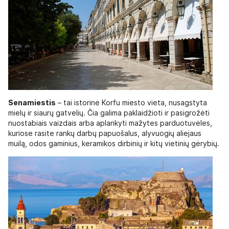
Senamiestis
– tai istorinė Korfu miesto vieta, nusagstyta
mielų ir siaurų gatvelių. Čia galima paklaidžioti ir pasigrožėti
nuostabiais vaizdais arba aplankyti mažytes parduotuvėles,
kuriose rasite rankų darbų papuošalus, alyvuogių aliejaus
muilą, odos gaminius, keramikos dirbinių ir kitų vietinių gėrybių.