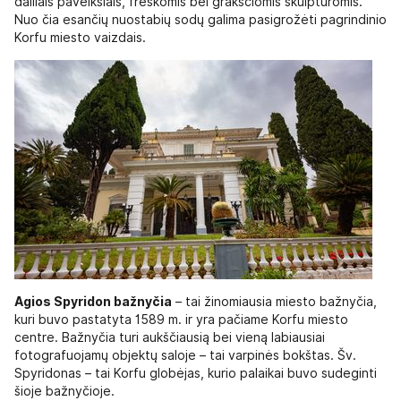
dailiais paveikslais, freskomis bei grakščiomis skulptūromis.
Nuo čia esančių nuostabių sodų galima pasigrožėti pagrindinio
Korfu miesto vaizdais.
Agios Spyridon bažnyčia
– tai žinomiausia miesto bažnyčia,
kuri buvo pastatyta 1589 m. ir yra pačiame Korfu miesto
centre. Bažnyčia turi aukščiausią bei vieną labiausiai
fotografuojamų objektų saloje – tai varpinės bokštas. Šv.
Spyridonas – tai Korfu globėjas, kurio palaikai buvo sudeginti
šioje bažnyčioje.