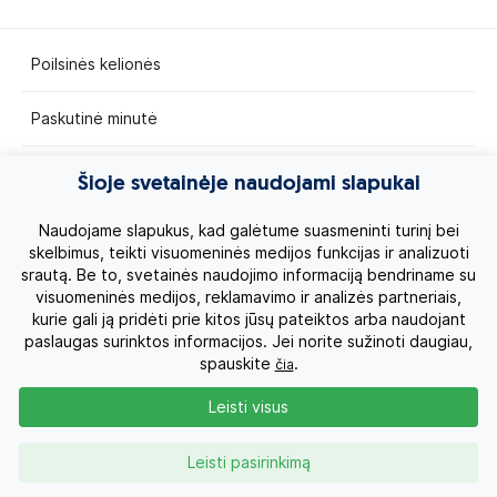
Poilsinės kelionės
Paskutinė minutė
Egzotinės kelionės
Šioje svetainėje naudojami slapukai
Kruizai
Naudojame slapukus, kad galėtume suasmeninti turinį bei
skelbimus, teikti visuomeninės medijos funkcijas ir analizuoti
srautą. Be to, svetainės naudojimo informaciją bendriname su
Kelionės po Lietuvą
visuomeninės medijos, reklamavimo ir analizės partneriais,
kurie gali ją pridėti prie kitos jūsų pateiktos arba naudojant
Apie mus
paslaugas surinktos informacijos. Jei norite sužinoti daugiau,
spauskite
.
čia
Privatumo politika
Leisti visus
Vartotojų teisės
Leisti pasirinkimą