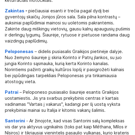
keturračiais motociklais.
Zakintas
-
piečiausiai esanti ir trečia pagal dydį bei
gyventojų skaičių Jonijos jūros sala. Sala pilna kontrastų –
auksiniai paplūdimiai mainosi su uolėtomis pakrantėmis.
Zakinte daug miškingų vietovių, gausu kalnų apaugusių pušimis
ir derlingų lygumų. Šiaurėje, rytuose ir pietuose randama daug
vaizdingų paplūdimių.
Peloponesas
– didelis pusiasalis Graikijos pietinėje dalyje.
Nuo žemyno šiaurėje jį skiria Korinto ir Patrų įlankos, su juo
jungia Korinto sąsmauka, kurią kerta Korinto kanalas.
Norintiems pažinti graikų kultūros lopšį ir pasigrožėti kalnais
bei įspūdingais tarpekliais Peloponesas yra tinkamiausia
atostogų vieta.
Patrai
– Peloponeso pusiasalio šiaurėje esantis Graikijos
uostamiestis. Jis yra svarbus prekybinis centras ir kartais
vadinamas "Vartais į vakarus", kadangi per šį uostą vyksta
prekybiniai mainai su Italija ir kitomis vakarų šalimis.
Santorini
- Ar žinojote, kad visas Santorini salų kompleksas
vis dar yra aktyvus ugnikalnis (toks pat kaip Méthana, Mílos ir
Nísiros) ir tikriausiai vienintelis pasaulio vulkanas, kurio krateris