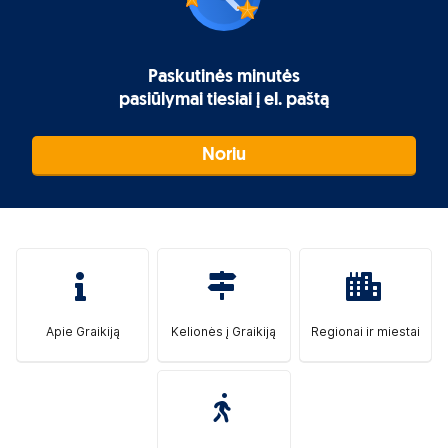
Paskutinės minutės
pasiūlymai tiesiai į el. paštą
Noriu
Apie Graikiją
Kelionės į Graikiją
Regionai ir miestai