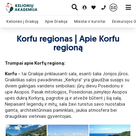
0 700 11007
Kelionės į Graikiją
Apie Graikija
Miestai ir kurortai
Ekskursijos G
Korfu regionas | Apie Korfu
Paskutinė
Pažintinės
Egzotinės
regioną
Kruizai
minutė
kelionės
kelionės
Trumpai apie Korfų regioną:
Korfu
– tai Graikijai priklausanti sala, esanti šalia Jonijos jūros.
Graikiškas salos pavadinimas „Kerkyra“ yra glaudžiai susijęs su
dviem galingais vandens simboliais: jūrų dievu Poseidonu ir
upe Asopos. Pasak mitologijos, Poseidonas įsimylėjo Asopos
upės dukrą Korkyrą, pagrobė ją ir atvežė būtent į šią salą.
Nepaisant legendų ir mitų, sala žavi turistus savo nuostabia
gamta, architektūriniais paminklais, jaukia atmosfera bei
draugiškais vietiniais gyventojais.