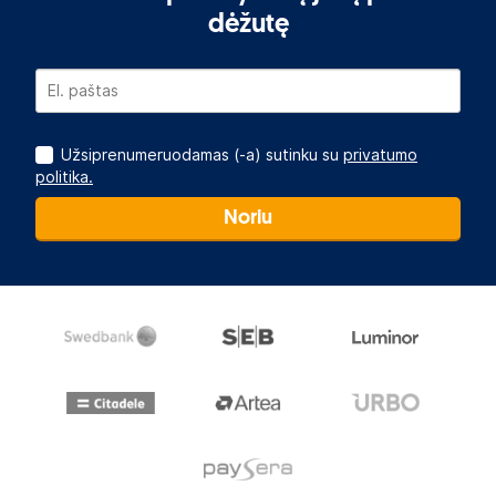
dėžutę
Užsiprenumeruodamas (-a) sutinku su
privatumo
politika.
Noriu