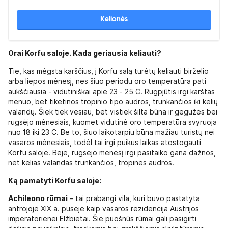
Kelionės
Orai Korfu saloje. Kada geriausia keliauti?
Tie, kas mėgsta karščius, į Korfu salą turėtų keliauti birželio
arba liepos mėnesį, nes šiuo periodu oro temperatūra pati
aukščiausia - vidutiniškai apie 23 - 25 C. Rugpjūtis irgi karštas
mėnuo, bet tikėtinos tropinio tipo audros, trunkančios iki kelių
valandų. Šiek tiek vėsiau, bet vistiek šilta būna ir gegužės bei
rugsėjo mėnesiais, kuomet vidutinė oro temperatūra svyruoja
nuo 18 iki 23 C. Be to, šiuo laikotarpiu būna mažiau turistų nei
vasaros mėnesiais, todėl tai irgi puikus laikas atostogauti
Korfu saloje. Beje, rugsėjo mėnesį irgi pasitaiko gana dažnos,
net kelias valandas trunkančios, tropinės audros.
Ką pamatyti Korfu saloje:
Achileono rūmai
– tai prabangi vila, kuri buvo pastatyta
antrojoje XIX a. pusėje kaip vasaros rezidencija Austrijos
imperatorienei Elžbietai. Šie puošnūs rūmai gali pasigirti