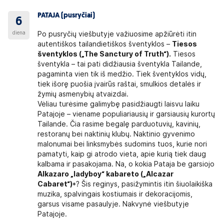
PATAJA (pusryčiai)
6
diena
Po pusryčių viešbutyje važiuosime apžiūrėti itin
autentiškos tailandietiškos šventyklos –
Tiesos
šventyklos (
„The Sanctury of Truth“).
Tiesos
šventykla – tai pati didžiausia šventykla Tailande,
pagaminta vien tik iš medžio. Tiek šventyklos vidų,
tiek išorę puošia įvairūs raštai, smulkios detalės ir
žymių asmenybių atvaizdai.
Vėliau turėsime galimybę pasidžiaugti laisvu laiku
Patajoje – viename populiariausių ir garsiausių kurortų
Tailande. Čia rasime begalę parduotuvių, kavinių,
restoranų bei naktinių klubų. Naktinio gyvenimo
malonumai bei linksmybės sudomins tuos, kurie nori
pamatyti, kaip gi atrodo vieta, apie kurią tiek daug
kalbama ir pasakojama. Na, o kokia Pataja be garsiojo
Alkazaro „ladyboy“ kabareto („Alcazar
Cabaret“)
*? Šis reginys, pasižymintis itin šiuolaikiška
muzika, spalvingais kostiumais ir dekoracijomis,
garsus visame pasaulyje. Nakvynė viešbutyje
Patajoje.