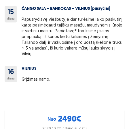
ČANGO SALA – BANKOKAS – VILNIUS (pusryčiai)
15
diena
Papusryčiavę viešbutyje dar turėsime laiko paskutinį
kartą pasimėgauti tajišku masažu, maudynėmis jūroje
ir vietiniu maistu. Papietavę* trauksime į salos
prieplauką, iš kurios keltu kelsimės į žemyninę
Tailando dalį ir važiuosime į oro uostą (kelionė truks
~ 5 valandas), iš kurio vakare mūsų lauks skrydis į
Vilnių.
VILNIUS
16
diena
Grįžimas namo.
2490
€
Nuo
2026 10 22 ir daugiau datų