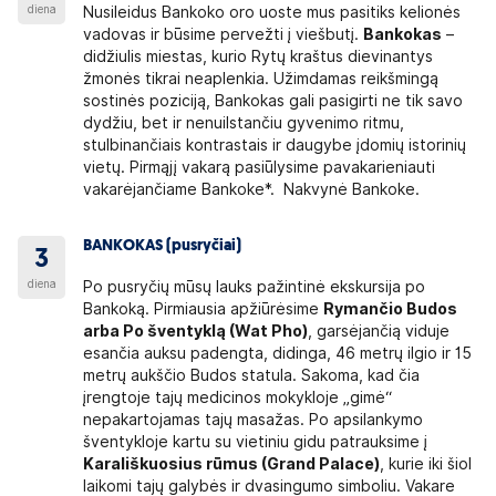
diena
Nusileidus Bankoko oro uoste mus pasitiks kelionės
vadovas ir būsime pervežti į viešbutį.
Bankokas
–
didžiulis miestas, kurio Rytų kraštus dievinantys
žmonės tikrai neaplenkia. Užimdamas reikšmingą
sostinės poziciją, Bankokas gali pasigirti ne tik savo
dydžiu, bet ir nenuilstančiu gyvenimo ritmu,
stulbinančiais kontrastais ir daugybe įdomių istorinių
vietų. Pirmąjį vakarą pasiūlysime pavakarieniauti
vakarėjančiame Bankoke*. Nakvynė Bankoke.
BANKOKAS (pusryčiai)
3
diena
Po pusryčių mūsų lauks pažintinė ekskursija po
Bankoką. Pirmiausia apžiūrėsime
Rymančio Budos
arba Po šventyklą (Wat Pho)
, garsėjančią viduje
esančia auksu padengta, didinga, 46 metrų ilgio ir 15
metrų aukščio Budos statula. Sakoma, kad čia
įrengtoje tajų medicinos mokykloje „gimė“
nepakartojamas tajų masažas. Po apsilankymo
šventykloje kartu su vietiniu gidu patrauksime į
Karališkuosius rūmus (Grand Palace)
, kurie iki šiol
laikomi tajų galybės ir dvasingumo simboliu. Vakare