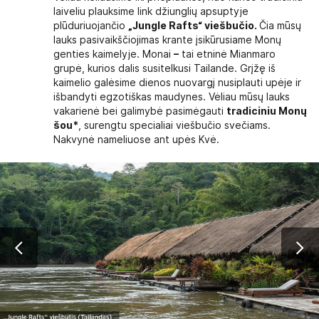
laiveliu plauksime link džiunglių apsuptyje
plūduriuojančio
„Jungle Rafts“ viešbučio.
Čia mūsų
lauks pasivaikščiojimas krante įsikūrusiame Monų
genties kaimelyje. Monai
–
tai etninė Mianmaro
grupė, kurios dalis susitelkusi Tailande. Grįžę iš
kaimelio galėsime dienos nuovargį nusiplauti upėje ir
išbandyti egzotiškas maudynes. Vėliau mūsų lauks
vakarienė bei galimybė pasimėgauti
tradiciniu Monų
šou*
, surengtu specialiai viešbučio svečiams.
Nakvynė nameliuose ant upės Kvė.