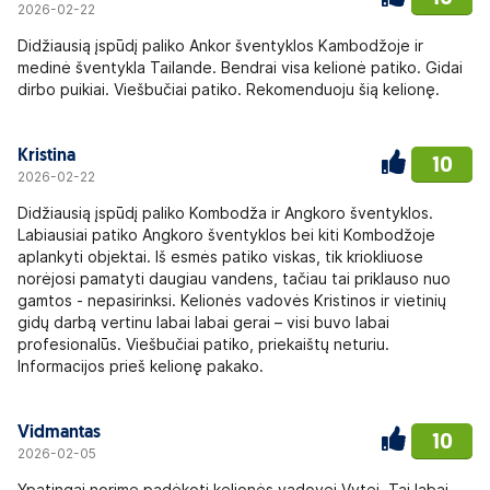
2026-02-22
Didžiausią įspūdį paliko Ankor šventyklos Kambodžoje ir
medinė šventykla Tailande. Bendrai visa kelionė patiko. Gidai
dirbo puikiai. Viešbučiai patiko. Rekomenduoju šią kelionę.
Kristina
10
2026-02-22
Didžiausią įspūdį paliko Kombodža ir Angkoro šventyklos.
Labiausiai patiko Angkoro šventyklos bei kiti Kombodžoje
aplankyti objektai. Iš esmės patiko viskas, tik kriokliuose
norėjosi pamatyti daugiau vandens, tačiau tai priklauso nuo
gamtos - nepasirinksi. Kelionės vadovės Kristinos ir vietinių
gidų darbą vertinu labai labai gerai – visi buvo labai
profesionalūs. Viešbučiai patiko, priekaištų neturiu.
Informacijos prieš kelionę pakako.
Vidmantas
10
2026-02-05
Ypatingai norime padėkoti kelionės vadovei Vytei. Tai labai