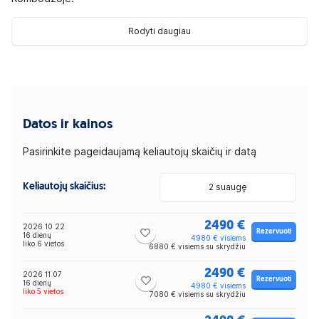
Rodyti daugiau
Datos ir kainos
Pasirinkite pageidaujamą keliautojų skaičių ir datą
Keliautojų skaičius:
2 suaugę
2490 €
2026 10 22
Rezervuoti
16 dienų
4980 € visiems
liko 6 vietos
6880 € visiems su skrydžiu
2490 €
2026 11 07
Rezervuoti
16 dienų
4980 € visiems
liko 5 vietos
7080 € visiems su skrydžiu