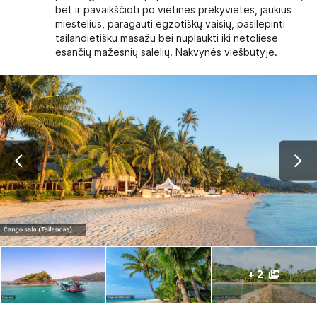
bet ir pavaikščioti po vietines prekyvietes, jaukius
miestelius, paragauti egzotiškų vaisių, pasilepinti
tailandietišku masažu bei nuplaukti iki netoliese
esančių mažesnių salelių. Nakvynės viešbutyje.
+ 2