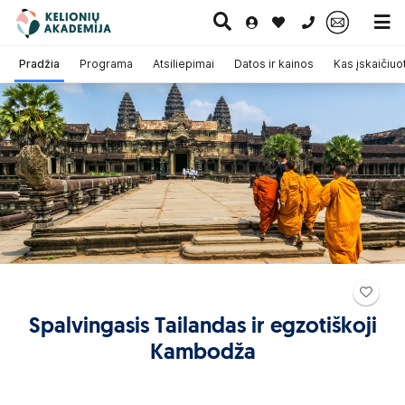
0 700 11007
Pradžia
Programa
Atsiliepimai
Datos ir kainos
Kas įskaičiuo
Paskutinė
Pažintinės
Egzotinės
Kruizai
minutė
kelionės
kelionės
Spalvingasis Tailandas ir egzotiškoji
Kambodža