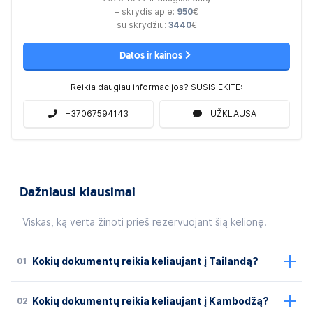
+ skrydis apie:
950
€
su skrydžiu:
3440
€
Datos ir kainos
Reikia daugiau informacijos? SUSISIEKITE:
+37067594143
UŽKLAUSA
Dažniausi klausimai
Viskas, ką verta žinoti prieš rezervuojant šią kelionę.
01
Kokių dokumentų reikia keliaujant į Tailandą?
02
Kokių dokumentų reikia keliaujant į Kambodžą?