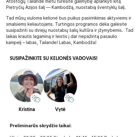
Atostogų Tailande metu turėsite galimybę aplankyti kitą
Pietryčių Azijos šalį — Kambodžą, nuostabią šventyklų šalį.
Tad mūsų siuloma kelionė bus puikus pasirinkimas aktyviems ir
smalsiems keliautojams. Turtingos programos dėka galėsite
susipažinti su dviejų nuostabių šalių kultūra ir įžymybėmis. Tad
laikas krautis lagaminą ir leistis į dar nepažintą pasaulio
kampelį – labas, Tailande! Labas, Kambodža!
SUSIPAŽINKITE SU KELIONĖS VADOVAIS!
Kristina
Vytė
Preliminarūs skrydžio laikai: