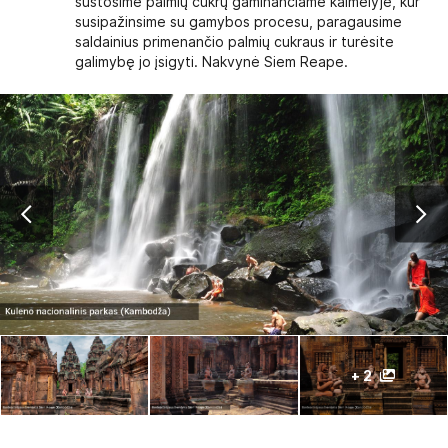
sustosime palmių cukrų gaminančiame kaimelyje, kur
susipažinsime su gamybos procesu, paragausime
saldainius primenančio palmių cukraus ir turėsite
galimybę jo įsigyti. Nakvynė Siem Reape.
+ 2