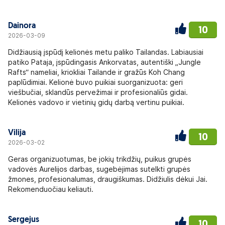
Dainora
10
2026-03-09
Didžiausią įspūdį kelionės metu paliko Tailandas. Labiausiai
patiko Pataja, įspūdingasis Ankorvatas, autentiški „Jungle
Rafts“ nameliai, kriokliai Tailande ir gražūs Koh Chang
paplūdimiai. Kelionė buvo puikiai suorganizuota: geri
viešbučiai, sklandūs pervežimai ir profesionaliūs gidai.
Kelionės vadovo ir vietinių gidų darbą vertinu puikiai.
Vilija
10
2026-03-02
Geras organizuotumas, be jokių trikdžių, puikus grupės
vadovės Aurelijos darbas, sugebėjimas sutelkti grupės
žmones, profesionalumas, draugiškumas. Didžiulis dėkui Jai.
Rekomenduočiau keliauti.
Sergejus
10