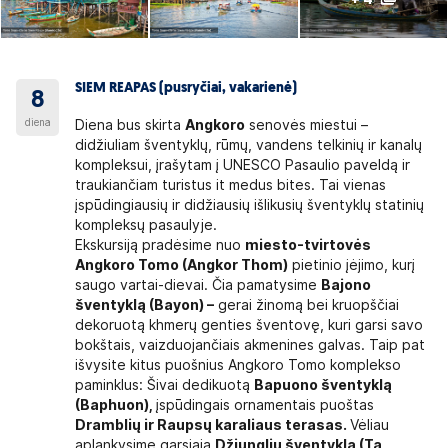
SIEM REAPAS (pusryčiai, vakarienė)
8
diena
Diena bus skirta
Angkoro
senovės miestui –
didžiuliam šventyklų, rūmų, vandens telkinių ir kanalų
kompleksui, įrašytam į UNESCO Pasaulio paveldą ir
traukiančiam turistus it medus bites. Tai vienas
įspūdingiausių ir didžiausių išlikusių šventyklų statinių
kompleksų pasaulyje.
Ekskursiją pradėsime nuo
miesto-tvirtovės
Angkoro Tomo (Angkor Thom)
pietinio įėjimo, kurį
saugo vartai-dievai. Čia pamatysime
Bajono
šventyklą
(Bayon)
–
gerai žinomą bei kruopščiai
dekoruotą khmerų genties šventovę, kuri garsi savo
bokštais, vaizduojančiais akmenines galvas. Taip pat
išvysite kitus puošnius Angkoro Tomo komplekso
paminklus: Šivai dedikuotą
Bapuono šventyklą
(Baphuon),
įspūdingais ornamentais puoštas
Dramblių ir Raupsų karaliaus terasas.
Vėliau
aplankysime garsiąją
Džiunglių šventyklą (Ta