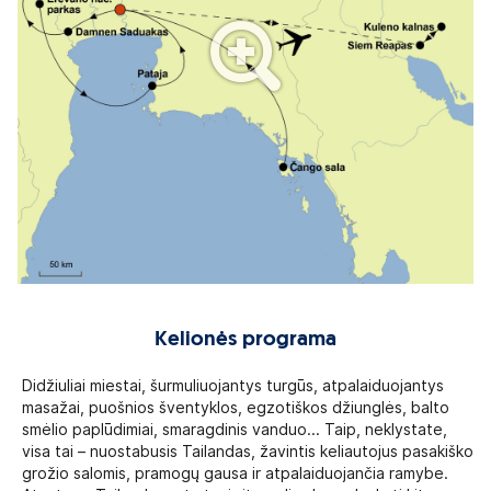
Kelionės programa
Didžiuliai miestai, šurmuliuojantys turgūs, atpalaiduojantys
masažai, puošnios šventyklos, egzotiškos džiunglės, balto
smėlio paplūdimiai, smaragdinis vanduo... Taip, neklystate,
visa tai – nuostabusis Tailandas, žavintis keliautojus pasakiško
grožio salomis, pramogų gausa ir atpalaiduojančia ramybe.