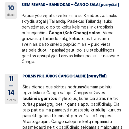
SIEM REAPAS – BANKOKAS – ČANGO SALA (pusryčiai)
10
diena
Papusryčiavę atsisveikinsime su Kambodža. Lauks
skrydis atgal į Tailandą. Pasiekus Tailandą lauks
pervežimas, o po to keltu kelsimės link tropikais
pulsuojančios
Čango (Koh Chang) salos.
Viena
gražiausių Tailando salų, keliautojus traukianti
švelniais balto smėlio paplūdimiais ­– puiki vieta
atsipalaiduoti ir pasimėgauti poilsiu stebuklingos
gamtos apsuptyje. Laisvas laikas poilsiui ir nakvynė
Čange.
POILSIS PRIE JŪROS ČANGO SALOJE (pusryčiai)
11
–
Šios dienos bus skirtos nedrumsčiamam poilsiui
14
egzotiškoje Čango saloje. Čangas sužavės
laukinės
gamtos
mylėtojus, kurie čia atras ne tik
dienos
turistų pamėgtų, bet ir gana slaptų paplūdimių. Čia
taip pat galima pamatyti nuostabių
krioklių
, kuriuos
pasiekti galima tik einant per vešlias džiungles.
Atostogaujant Čango saloje reikėtų nepamiršti
pasimėgauti ne tik paplūdimio teikiamais malonumais,