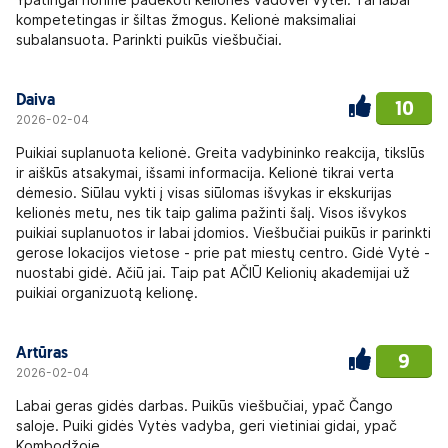
kompetetingas ir šiltas žmogus. Kelionė maksimaliai
subalansuota. Parinkti puikūs viešbučiai.
Daiva
10
2026-02-04
Puikiai suplanuota kelionė. Greita vadybininko reakcija, tikslūs
ir aiškūs atsakymai, išsami informacija. Kelionė tikrai verta
dėmesio. Siūlau vykti į visas siūlomas išvykas ir ekskurijas
kelionės metu, nes tik taip galima pažinti šalį. Visos išvykos
puikiai suplanuotos ir labai įdomios. Viešbučiai puikūs ir parinkti
gerose lokacijos vietose - prie pat miestų centro. Gidė Vytė -
nuostabi gidė. Ačiū jai. Taip pat AČIŪ Kelionių akademijai už
puikiai organizuotą kelionę.
Artūras
9
2026-02-04
Labai geras gidės darbas. Puikūs viešbučiai, ypač Čango
saloje. Puiki gidės Vytės vadyba, geri vietiniai gidai, ypač
Kombodžoje.