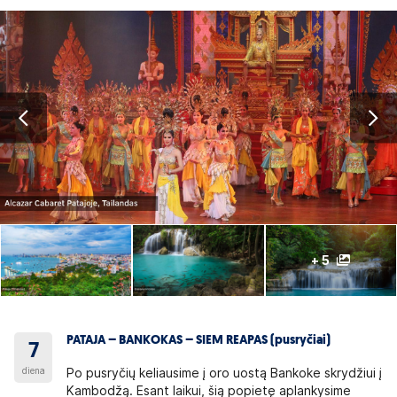
+ 5
PATAJA – BANKOKAS – SIEM REAPAS (pusryčiai)
7
diena
Po pusryčių keliausime į oro uostą Bankoke skrydžiui į
Kambodžą. Esant laikui, šią popietę aplankysime