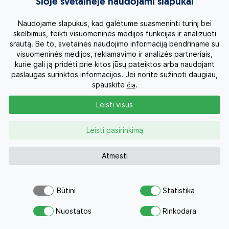
Šioje svetainėje naudojami slapukai
2490 €
2027 03 21
Rezervuoti
16 dienų
4980 € visiems
Naudojame slapukus, kad galėtume suasmeninti turinį bei
liko 16 vietų
6880 € visiems su skrydžiu
skelbimus, teikti visuomeninės medijos funkcijas ir analizuoti
srautą. Be to, svetainės naudojimo informaciją bendriname su
Į kainą įskaičiuota:
visuomeninės medijos, reklamavimo ir analizės partneriais,
kurie gali ją pridėti prie kitos jūsų pateiktos arba naudojant
Lietuviškai kalbančio kelionės vadovo paslaugos;
paslaugas surinktos informacijos. Jei norite sužinoti daugiau,
spauskite
.
čia
Apgyvendinimas 3-5* viešbučiuose turo metu ir
pasirinktos kategorijos viešbutyje poilsio metu (13
Leisti visus
nakvynių: 2 nakvynės Bankoke, 1 nakvynė ant upės
Kvė, 2 nakvynės Patajoje, 3 nakvynės Siem Reape, 5
nakvynės Čango saloje);
Leisti pasirinkimą
Programoje nurodytas maitinimas (13 pusryčių, 2
pietūs, 2 vakarienės);
Atmesti
Vietinio gido paslaugos;
Vietiniai skrydžiai Bankokas – Siem Reapas –
Būtini
Statistika
Bankokas;
Šiuo pasiūlymu šiandien jau
Atsiųsk užklausą
Programoje nurodyti pervežimai;
domėjosi 18 žmonių
Nuostatos
Rinkodara
Savo svajonių atostogoms
Įėjimo bilietai į programoje nurodytus lankomus