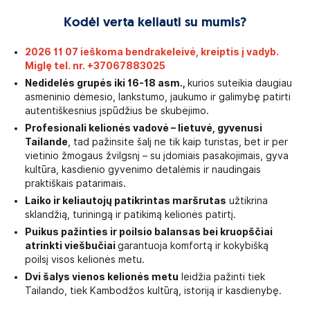
Kodėl verta keliauti su mumis?
2026 11 07 ieškoma bendrakeleivė, kreiptis į vadyb.
Miglę tel. nr. +37067883025
Nedidelės grupės iki 16-18 asm.,
kurios suteikia daugiau
asmeninio dėmesio, lankstumo, jaukumo ir galimybę patirti
autentiškesnius įspūdžius be skubėjimo.
Profesionali kelionės vadovė – lietuvė, gyvenusi
Tailande
, tad pažinsite šalį ne tik kaip turistas, bet ir per
vietinio žmogaus žvilgsnį – su įdomiais pasakojimais, gyva
kultūra, kasdienio gyvenimo detalėmis ir naudingais
praktiškais patarimais.
Laiko ir keliautojų patikrintas maršrutas
užtikrina
sklandžią, turiningą ir patikimą kelionės patirtį.
Puikus pažinties ir poilsio balansas bei kruopščiai
atrinkti viešbučiai
garantuoja komfortą ir kokybišką
poilsį visos kelionės metu.
Dvi šalys vienos kelionės metu
leidžia pažinti tiek
Tailando, tiek Kambodžos kultūrą, istoriją ir kasdienybę.