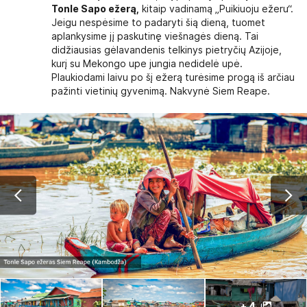
Tonle Sapo ežerą,
kitaip vadinamą „Puikiuoju ežeru“.
Jeigu nespėsime to padaryti šią dieną, tuomet
aplankysime jį paskutinę viešnagės dieną. Tai
didžiausias gėlavandenis telkinys pietryčių Azijoje,
kurį su Mekongo upe jungia nedidelė upė.
Plaukiodami laivu po šį ežerą turėsime progą iš arčiau
pažinti vietinių gyvenimą. Nakvynė Siem Reape.
+ 4