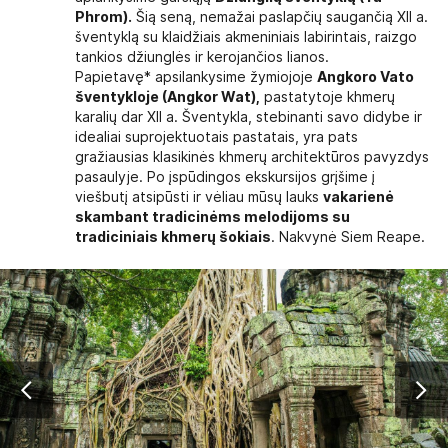
Phrom).
Šią seną, nemažai paslapčių saugančią XII a.
šventyklą su klaidžiais akmeniniais labirintais, raizgo
tankios džiunglės ir kerojančios lianos.
Papietavę* apsilankysime žymiojoje
Angkoro Vato
šventykloje (Angkor Wat),
pastatytoje khmerų
karalių dar XII a. Šventykla, stebinanti savo didybe ir
idealiai suprojektuotais pastatais, yra pats
gražiausias klasikinės khmerų architektūros pavyzdys
pasaulyje. Po įspūdingos ekskursijos grįšime į
viešbutį atsipūsti ir vėliau mūsų lauks
vakarienė
skambant tradicinėms melodijoms su
tradiciniais khmerų šokiais
. Nakvynė Siem Reape.