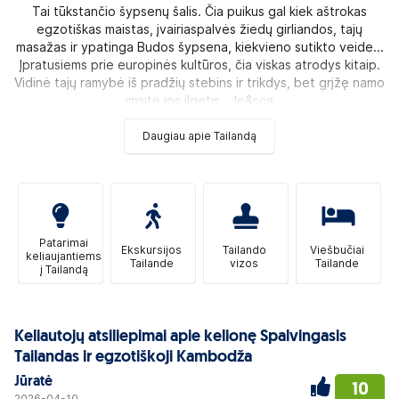
Tai tūkstančio šypsenų šalis. Čia puikus gal kiek aštrokas
egzotiškas maistas, įvairiaspalvės žiedų girliandos, tajų
masažas ir ypatinga Budos šypsena, kiekvieno sutikto veide...
Įpratusiems prie europinės kultūros, čia viskas atrodys kitaip.
Vidinė tajų ramybė iš pradžių stebins ir trikdys, bet grįžę namo
imsite jos ilgėtis... Ie&sca
Daugiau apie Tailandą
Patarimai
Ekskursijos
Tailando
Viešbučiai
keliaujantiems
Tailande
vizos
Tailande
į Tailandą
Keliautojų atsiliepimai apie kelionę Spalvingasis
Tailandas ir egzotiškoji Kambodža
Jūratė
10
2026-04-10