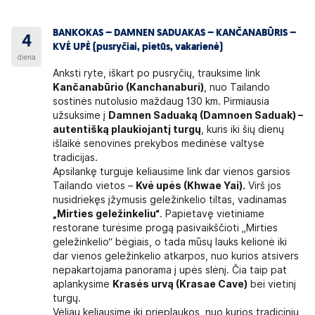
BANKOKAS – DAMNEN SADUAKAS – KANČANABŪRIS –
4
KVĖ UPĖ (pusryčiai, pietūs, vakarienė)
diena
Anksti ryte, iškart po pusryčių, trauksime link
Kančanabūrio (Kanchanaburi)
, nuo Tailando
sostinės nutolusio maždaug 130 km. Pirmiausia
užsuksime į
Damnen Saduaką (Damnoen Saduak) –
autentišką plaukiojantį turgų
, kuris iki šių dienų
išlaikė senovines prekybos medinėse valtyse
tradicijas.
Apsilankę turguje keliausime link dar vienos garsios
Tailando vietos –
Kvė upės (Khwae Yai).
Virš jos
nusidriekęs įžymusis geležinkelio tiltas, vadinamas
„Mirties geležinkeliu“
. Papietavę vietiniame
restorane turėsime progą pasivaikščioti „Mirties
geležinkelio“ bėgiais, o tada mūsų lauks kelionė iki
dar vienos geležinkelio atkarpos, nuo kurios atsivers
nepakartojama panorama į upės slėnį. Čia taip pat
aplankysime
Krasės urvą (Krasae Cave)
bei vietinį
turgų.
Vėliau keliausime iki prieplaukos, nuo kurios tradiciniu