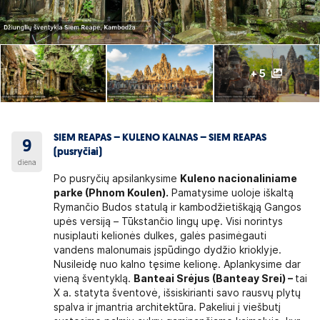
+ 5
SIEM REAPAS – KULENO KALNAS – SIEM REAPAS
9
(pusryčiai)
diena
Po pusryčių apsilankysime
Kuleno nacionaliniame
parke (Phnom Koulen).
Pamatysime uoloje iškaltą
Rymančio Budos statulą ir kambodžietiškąją Gangos
upės versiją – Tūkstančio lingų upę. Visi norintys
nusiplauti kelionės dulkes, galės pasimėgauti
vandens malonumais įspūdingo dydžio krioklyje.
Nusileidę nuo kalno tęsime kelionę. Aplankysime dar
vieną šventyklą.
Banteai Srėjus (Banteay Srei) –
tai
X a. statyta šventovė, išsiskirianti savo rausvų plytų
spalva ir įmantria architektūra. Pakeliui į viešbutį