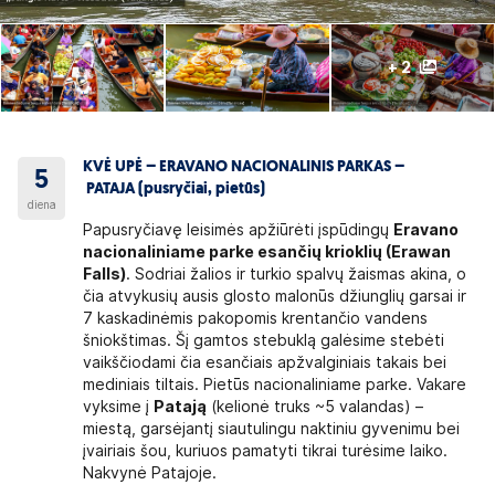
+ 2
KVĖ UPĖ – ERAVANO NACIONALINIS PARKAS –
5
PATAJA (pusryčiai, pietūs)
diena
Papusryčiavę leisimės apžiūrėti įspūdingų
Eravano
nacionaliniame parke esančių krioklių (Erawan
Falls)
. Sodriai žalios ir turkio spalvų žaismas akina, o
čia atvykusių ausis glosto malonūs džiunglių garsai ir
7 kaskadinėmis pakopomis krentančio vandens
šniokštimas. Šį gamtos stebuklą galėsime stebėti
vaikščiodami čia esančiais apžvalginiais takais bei
mediniais tiltais. Pietūs nacionaliniame parke. Vakare
vyksime į
Patają
(kelionė truks ~5 valandas) –
miestą, garsėjantį siautulingu naktiniu gyvenimu bei
įvairiais šou, kuriuos pamatyti tikrai turėsime laiko.
Nakvynė Patajoje.