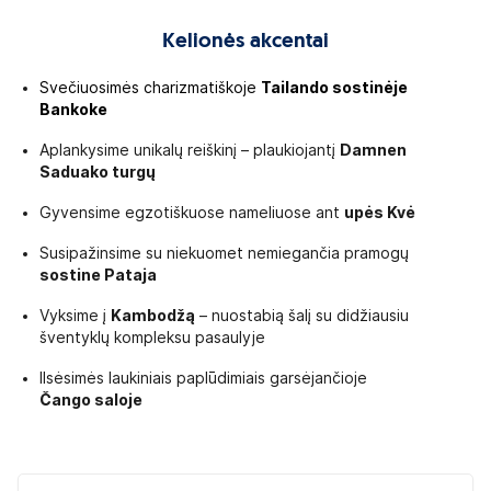
Kelionės akcentai
Svečiuosimės charizmatiškoje
Tailando sostinėje
Bankoke
Aplankysime unikalų reiškinį – plaukiojantį
Damnen
Saduako turgų
Gyvensime egzotiškuose nameliuose ant
upės Kvė
Susipažinsime su niekuomet nemiegančia pramogų
sostine Pataja
Vyksime į
Kambodžą
– nuostabią šalį su didžiausiu
šventyklų kompleksu pasaulyje
Ilsėsimės laukiniais paplūdimiais garsėjančioje
Čango saloje