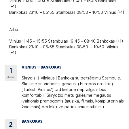
Vilnius 20:00 – 00:05 Stambulas 01:40 –15:05 Bankokas
(+1)
Bankokas 23:10 – 05:55 Stambulas 08:50 – 10:50 Vilnius (+1)
Arba
Vilnius 11:45 – 15:55 Stambulas 19:45 – 08:40 Bankokas (+1)
Bankokas 23:10 – 05:55 Stambulas 08:50 – 10:50 Vilnius
(+1)
VILNIUS – BANKOKAS
1
diena
Skrydis iš Vilniaus į Bankoką su persėdimu Stambule.
Skrisime su vienomis geriausių Europos oro linijų
„Turkish Airlines“, tad kelionė neprailgs ir bus
komfortabili. Skrydžio metu galėsime mėgautis
įvairiomis pramogomis (muzika, filmais, kompiuteriniais
žaidimais) bei lėktuve patiekiamu maitinimu.
BANKOKAS
2