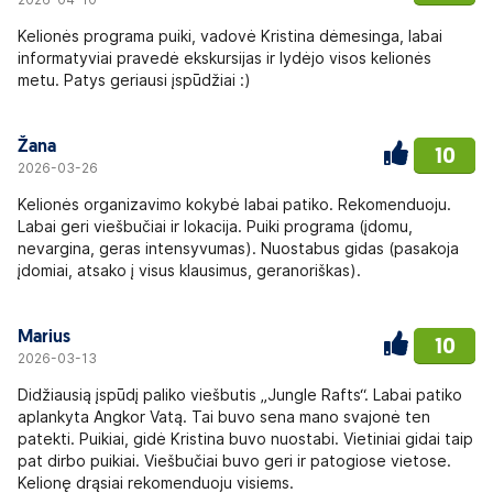
Kelionės programa puiki, vadovė Kristina dėmesinga, labai
informatyviai pravedė ekskursijas ir lydėjo visos kelionės
metu. Patys geriausi įspūdžiai :)
Žana
10
2026-03-26
Kelionės organizavimo kokybė labai patiko. Rekomenduoju.
Labai geri viešbučiai ir lokacija. Puiki programa (įdomu,
nevargina, geras intensyvumas). Nuostabus gidas (pasakoja
įdomiai, atsako į visus klausimus, geranoriškas).
Marius
10
2026-03-13
Didžiausią įspūdį paliko viešbutis „Jungle Rafts“. Labai patiko
aplankyta Angkor Vatą. Tai buvo sena mano svajonė ten
patekti. Puikiai, gidė Kristina buvo nuostabi. Vietiniai gidai taip
pat dirbo puikiai. Viešbučiai buvo geri ir patogiose vietose.
Kelionę drąsiai rekomenduoju visiems.