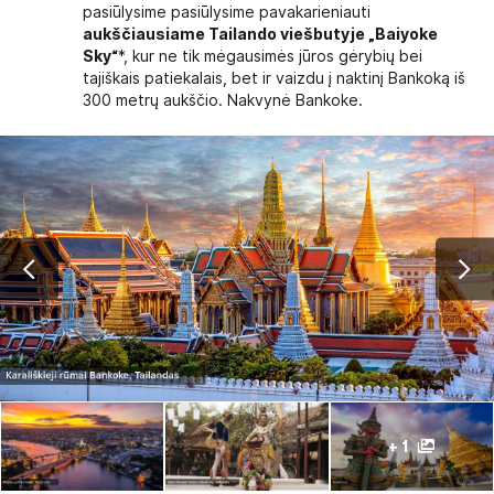
pasiūlysime pasiūlysime pavakarieniauti
aukščiausiame Tailando viešbutyje „Baiyoke
Sky“
*, kur ne tik mėgausimės jūros gėrybių bei
tajiškais patiekalais, bet ir vaizdu į naktinį Bankoką iš
300 metrų aukščio. Nakvynė Bankoke.
+ 1