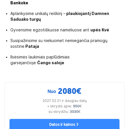
Bankoke
Aplankysime unikalų reiškinį –
plaukiojantį Damnen
Saduako turgų
Gyvensime egzotiškuose nameliuose ant
upės Kvė
Susipažinsime su niekuomet nemiegančia pramogų
sostine
Pataja
Ilsėsimės laukiniais paplūdimiais
garsėjančioje
Čango saloje
2080
€
Nuo
2027 02 21 ir daugiau datų
+ skrydis apie:
950
€
su skrydžiu:
3030
€
Datos ir kainos