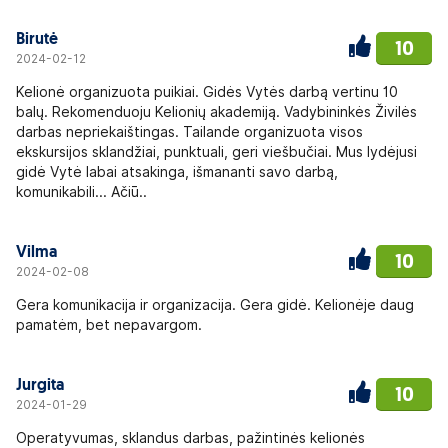
Birutė
10
2024-02-12
Kelionė organizuota puikiai. Gidės Vytės darbą vertinu 10
balų. Rekomenduoju Kelionių akademiją. Vadybininkės Živilės
darbas nepriekaištingas. Tailande organizuota visos
ekskursijos sklandžiai, punktuali, geri viešbučiai. Mus lydėjusi
gidė Vytė labai atsakinga, išmananti savo darbą,
komunikabili... Ačiū..
Vilma
10
2024-02-08
Gera komunikacija ir organizacija. Gera gidė. Kelionėje daug
pamatėm, bet nepavargom.
Jurgita
10
2024-01-29
Operatyvumas, sklandus darbas, pažintinės kelionės