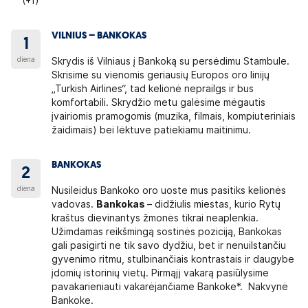
(+1)
VILNIUS – BANKOKAS
1
diena
Skrydis iš Vilniaus į Bankoką su persėdimu Stambule.
Skrisime su vienomis geriausių Europos oro linijų
„Turkish Airlines“, tad kelionė neprailgs ir bus
komfortabili. Skrydžio metu galėsime mėgautis
įvairiomis pramogomis (muzika, filmais, kompiuteriniais
žaidimais) bei lėktuve patiekiamu maitinimu.
BANKOKAS
2
diena
Nusileidus Bankoko oro uoste mus pasitiks kelionės
vadovas.
Bankokas
– didžiulis miestas, kurio Rytų
kraštus dievinantys žmonės tikrai neaplenkia.
Užimdamas reikšmingą sostinės poziciją, Bankokas
gali pasigirti ne tik savo dydžiu, bet ir nenuilstančiu
gyvenimo ritmu, stulbinančiais kontrastais ir daugybe
įdomių istorinių vietų. Pirmąjį vakarą pasiūlysime
pavakarieniauti vakarėjančiame Bankoke*. Nakvynė
Bankoke.