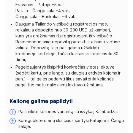
Eravanas – Pataja ~5 val.;
Pataja – Čango sala ~4 val.;
Čango sala – Bankokas ~6 val.
Dauguma Tailando viešbučių registracijos metu
reikalauja depozito nuo 30-200 USD už kambarį,
kuris yra grąžinamas išsiregistruojant iš viešbučio.
Rekomenduojame depozitą pateikti ir atsiimti vietine
valiuta. Depozitą taip pat galima užšaldyti
kreditinėje kortelėje, tačiau kartais jis laikomas iki 30
dienų.
Pageidaujantys išsipirkti konkrečias vietas lėktuve
(sėdėti kartu, prie lango, su daugiau erdvės kojoms ir
pan.) – tai galės padaryti likus savaitei iki kelionės
pagal tuo metu galiosiantį lėktuvo užimtumą.
Kelionę galima papildyti
Pasirinkite kelionės variantą su išvyka į Kambodžą.
Koreguokite dienų skaičiaus santykį Patajoje ir Čango
saloje.