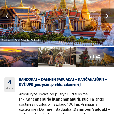
+ 1
BANKOKAS – DAMNEN SADUAKAS – KANČANABŪRIS –
4
KVĖ UPĖ (pusryčiai, pietūs, vakarienė)
diena
Anksti ryte, iškart po pusryčių, trauksime
link
Kančanabūrio (Kanchanaburi)
, nuo Tailando
sostinės nutolusio maždaug 130 km. Pirmiausia
užsuksime į
Damnen Saduaką (Damnoen Saduak) –