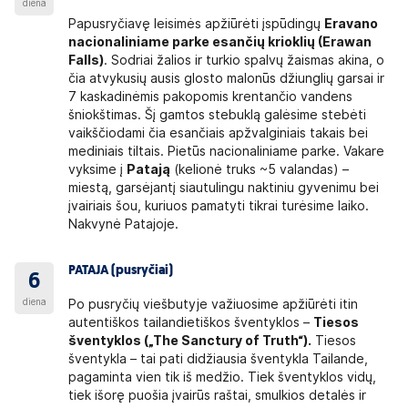
diena
Papusryčiavę leisimės apžiūrėti įspūdingų
Eravano
nacionaliniame parke esančių krioklių (Erawan
Falls)
. Sodriai žalios ir turkio spalvų žaismas akina, o
čia atvykusių ausis glosto malonūs džiunglių garsai ir
7 kaskadinėmis pakopomis krentančio vandens
šniokštimas. Šį gamtos stebuklą galėsime stebėti
vaikščiodami čia esančiais apžvalginiais takais bei
mediniais tiltais. Pietūs nacionaliniame parke. Vakare
vyksime į
Patają
(kelionė truks ~5 valandas) –
miestą, garsėjantį siautulingu naktiniu gyvenimu bei
įvairiais šou, kuriuos pamatyti tikrai turėsime laiko.
Nakvynė Patajoje.
PATAJA (pusryčiai)
6
diena
Po pusryčių viešbutyje važiuosime apžiūrėti itin
autentiškos tailandietiškos šventyklos –
Tiesos
šventyklos (
„The Sanctury of Truth“).
Tiesos
šventykla – tai pati didžiausia šventykla Tailande,
pagaminta vien tik iš medžio. Tiek šventyklos vidų,
tiek išorę puošia įvairūs raštai, smulkios detalės ir