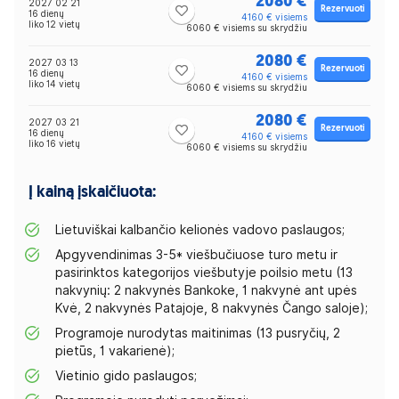
2080 €
2027 02 21
Rezervuoti
16 dienų
4160 € visiems
liko 12 vietų
6060 € visiems su skrydžiu
2080 €
2027 03 13
Rezervuoti
16 dienų
4160 € visiems
liko 14 vietų
6060 € visiems su skrydžiu
2080 €
2027 03 21
Rezervuoti
16 dienų
4160 € visiems
liko 16 vietų
6060 € visiems su skrydžiu
Į kainą įskaičiuota:
Lietuviškai kalbančio kelionės vadovo paslaugos;
Apgyvendinimas 3-5* viešbučiuose turo metu ir
pasirinktos kategorijos viešbutyje poilsio metu (13
nakvynių: 2 nakvynės Bankoke, 1 nakvynė ant upės
Kvė, 2 nakvynės Patajoje, 8 nakvynės Čango saloje);
Programoje nurodytas maitinimas (13 pusryčių, 2
pietūs, 1 vakarienė);
Vietinio gido paslaugos;