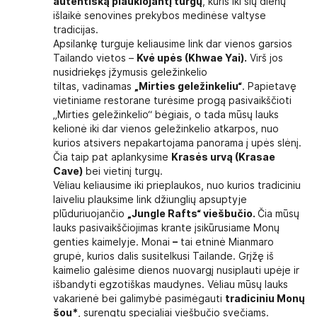
autentišką plaukiojantį turgų
, kuris iki šių dienų
išlaikė senovines prekybos medinėse valtyse
tradicijas.
Apsilankę turguje keliausime link dar vienos garsios
Tailando vietos –
Kvė upės (Khwae Yai).
Virš jos
nusidriekęs įžymusis geležinkelio
tiltas, vadinamas
„Mirties geležinkeliu“
. Papietavę
vietiniame restorane turėsime progą pasivaikščioti
„Mirties geležinkelio“ bėgiais, o tada mūsų lauks
kelionė iki dar vienos geležinkelio atkarpos, nuo
kurios atsivers nepakartojama panorama į upės slėnį.
Čia taip pat aplankysime
Krasės urvą (Krasae
Cave)
bei vietinį turgų.
Vėliau keliausime iki prieplaukos, nuo kurios tradiciniu
laiveliu plauksime link džiunglių apsuptyje
plūduriuojančio
„Jungle Rafts“ viešbučio.
Čia mūsų
lauks pasivaikščiojimas krante įsikūrusiame Monų
genties kaimelyje. Monai
–
tai etninė Mianmaro
grupė, kurios dalis susitelkusi Tailande. Grįžę iš
kaimelio galėsime dienos nuovargį nusiplauti upėje ir
išbandyti egzotiškas maudynes. Vėliau mūsų lauks
vakarienė bei galimybė pasimėgauti
tradiciniu Monų
šou*
, surengtu specialiai viešbučio svečiams.