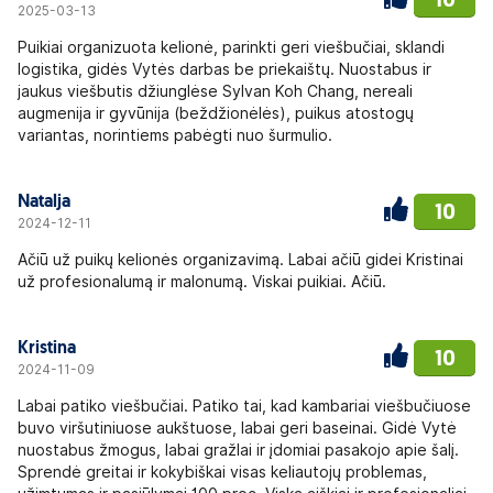
10
2025-03-13
Puikiai organizuota kelionė, parinkti geri viešbučiai, sklandi
logistika, gidės Vytės darbas be priekaištų. Nuostabus ir
jaukus viešbutis džiunglėse Sylvan Koh Chang, nereali
augmenija ir gyvūnija (beždžionėlės), puikus atostogų
variantas, norintiems pabėgti nuo šurmulio.
Natalja
10
2024-12-11
Ačiū už puikų kelionės organizavimą. Labai ačiū gidei Kristinai
už profesionalumą ir malonumą. Viskai puikiai. Ačiū.
Kristina
10
2024-11-09
Labai patiko viešbučiai. Patiko tai, kad kambariai viešbučiuose
buvo viršutiniuose aukštuose, labai geri baseinai. Gidė Vytė
nuostabus žmogus, labai gražIai ir įdomiai pasakojo apie šalį.
Sprendė greitai ir kokybiškai visas keliautojų problemas,