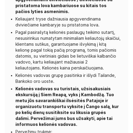
pristatoma lova kambariuose su kitais tos
pačios lyties asmenimis.
Keliaujant tryse dažniausia apgyvendinama
dviviečiame kambaryje su pristatoma lova.
Pagal pasirašytą kelionės paslaugų teikimo sutartį,
nesusirinkus numatytam minimaliam keliautojų skaičiui,
klientams sutikus, garantuojame išvykimą į kitą
kelionę pagal tokią pačią programą, tomis pačiomis
datomis, su vietiniais gidais be lietuviškai kalbančio
vadovo, kartu keliaujant mažiausiai 2
keliautojams. Kelionės kaina perskaičiuojama.
Kelionės vadovas grupę pasitinka ir išlydi Tailande,
Bankoko oro uoste.
Kelionės vadovas su turistais, užsisakusiais
ekskursiją į Siem Reapą, vyks į Kambodžą. Tuo
metu jūs savarankiškai ilsėsitės Patajoje ir
organizuotu transportu vyksite į Čango salą, kur
po kelių dienų susitiksite su likusia grupės
dalimi. Pervežimai jums bus užsakyti, apie tai
informuos kelionės vadovas.
Pervežimų trukmė: