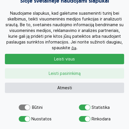
Šioje svetainėje naudojami slapukai
Naudojame slapukus, kad galėtume suasmeninti turinį bei
skelbimus, teikti visuomeninės medijos funkcijas ir analizuoti
srautą. Be to, svetainės naudojimo informaciją bendriname su
visuomeninės medijos, reklamavimo ir analizės partneriais,
kurie gali ją pridėti prie kitos jūsų pateiktos arba naudojant
paslaugas surinktos informacijos. Jei norite sužinoti daugiau,
spauskite
.
čia
Leisti visus
+ 4
Leisti pasirinkimą
Atmesti
Kelionės užsakymas
Būtini
Statistika
Šiuo pasiūlymu šiandien jau
Atsiųsk užklausą
Keliautojų skaičius:
domėjosi 66 žmonės
Nuostatos
Rinkodara
Savo svajonių atostogoms
2 suaugę