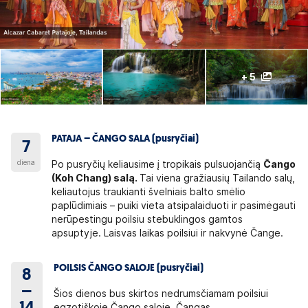
+ 5
PATAJA – ČANGO SALA (pusryčiai)
7
diena
Po pusryčių keliausime į tropikais pulsuojančią
Čango
(Koh Chang) salą.
Tai viena gražiausių Tailando salų,
keliautojus traukianti švelniais balto smėlio
paplūdimiais ­– puiki vieta atsipalaiduoti ir pasimėgauti
nerūpestingu poilsiu stebuklingos gamtos
apsuptyje. Laisvas laikas poilsiui ir nakvynė Čange.
POILSIS ČANGO SALOJE (pusryčiai)
8
–
Šios dienos bus skirtos nedrumsčiamam poilsiui
egzotiškoje Čango saloje. Čangas