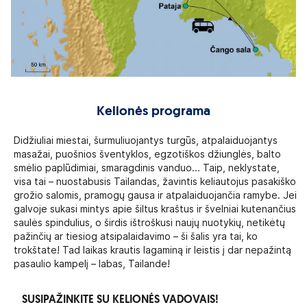
Kelionės programa
Didžiuliai miestai, šurmuliuojantys turgūs, atpalaiduojantys
masažai, puošnios šventyklos, egzotiškos džiunglės, balto
smėlio paplūdimiai, smaragdinis vanduo... Taip, neklystate,
visa tai – nuostabusis Tailandas, žavintis keliautojus pasakiško
grožio salomis, pramogų gausa ir atpalaiduojančia ramybe. Jei
galvoje sukasi mintys apie šiltus kraštus ir švelniai kutenančius
saulės spindulius, o širdis ištroškusi naujų nuotykių, netikėtų
pažinčių ar tiesiog atsipalaidavimo – ši šalis yra tai, ko
trokštate! Tad laikas krautis lagaminą ir leistis į dar nepažintą
pasaulio kampelį – labas, Tailande!
SUSIPAŽINKITE SU KELIONĖS VADOVAIS!