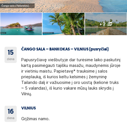
+ 2
ČANGO SALA – BANKOKAS – VILNIUS (pusryčiai)
15
diena
Papusryčiavę viešbutyje dar turėsime laiko paskutinį
kartą pasimėgauti tajišku masažu, maudynėmis jūroje
ir vietiniu maistu. Papietavę* trauksime į salos
prieplauką, iš kurios keltu kelsimės į žemyninę
Tailando dalį ir važiuosime į oro uostą (kelionė truks
~ 5 valandas), iš kurio vakare mūsų lauks skrydis į
Vilnių.
VILNIUS
16
diena
Grįžimas namo.