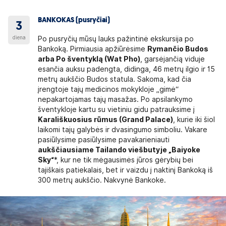
BANKOKAS (pusryčiai)
3
diena
Po pusryčių mūsų lauks pažintinė ekskursija po
Bankoką. Pirmiausia apžiūrėsime
Rymančio Budos
arba Po šventyklą (Wat Pho)
, garsėjančią viduje
esančia auksu padengta, didinga, 46 metrų ilgio ir 15
metrų aukščio Budos statula. Sakoma, kad čia
įrengtoje tajų medicinos mokykloje „gimė“
nepakartojamas tajų masažas. Po apsilankymo
šventykloje kartu su vietiniu gidu patrauksime į
Karališkuosius rūmus (Grand Palace)
, kurie iki šiol
laikomi tajų galybės ir dvasingumo simboliu. Vakare
pasiūlysime pasiūlysime pavakarieniauti
aukščiausiame Tailando viešbutyje „Baiyoke
Sky“
*, kur ne tik mėgausimės jūros gėrybių bei
tajiškais patiekalais, bet ir vaizdu į naktinį Bankoką iš
300 metrų aukščio. Nakvynė Bankoke.