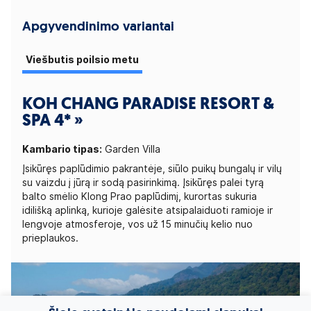
Apgyvendinimo variantai
Viešbutis poilsio metu
KOH CHANG PARADISE RESORT &
SPA 4* »
Kambario tipas:
Garden Villa
Įsikūręs paplūdimio pakrantėje, siūlo puikų bungalų ir vilų
su vaizdu į jūrą ir sodą pasirinkimą. Įsikūręs palei tyrą
balto smėlio Klong Prao paplūdimį, kurortas sukuria
idilišką aplinką, kurioje galėsite atsipalaiduoti ramioje ir
lengvoje atmosferoje, vos už 15 minučių kelio nuo
prieplaukos.