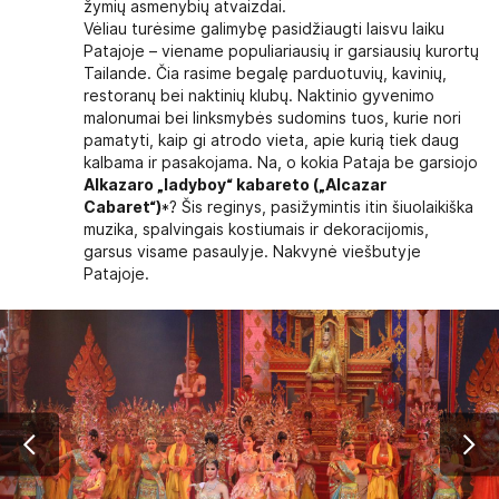
žymių asmenybių atvaizdai.
Vėliau turėsime galimybę pasidžiaugti laisvu laiku
Patajoje – viename populiariausių ir garsiausių kurortų
Tailande. Čia rasime begalę parduotuvių, kavinių,
restoranų bei naktinių klubų. Naktinio gyvenimo
malonumai bei linksmybės sudomins tuos, kurie nori
pamatyti, kaip gi atrodo vieta, apie kurią tiek daug
kalbama ir pasakojama. Na, o kokia Pataja be garsiojo
Alkazaro „ladyboy“ kabareto („Alcazar
Cabaret“)
*? Šis reginys, pasižymintis itin šiuolaikiška
muzika, spalvingais kostiumais ir dekoracijomis,
garsus visame pasaulyje. Nakvynė viešbutyje
Patajoje.