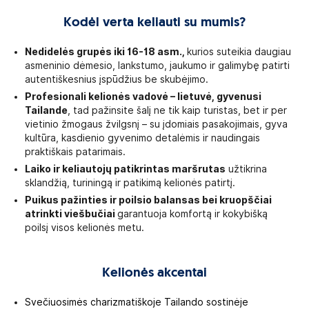
Kodėl verta keliauti su mumis?
Nedidelės grupės iki 16-18 asm.,
kurios suteikia daugiau
asmeninio dėmesio, lankstumo, jaukumo ir galimybę patirti
autentiškesnius įspūdžius be skubėjimo.
Profesionali kelionės vadovė – lietuvė, gyvenusi
Tailande
, tad pažinsite šalį ne tik kaip turistas, bet ir per
vietinio žmogaus žvilgsnį – su įdomiais pasakojimais, gyva
kultūra, kasdienio gyvenimo detalėmis ir naudingais
praktiškais patarimais.
Laiko ir keliautojų patikrintas maršrutas
užtikrina
sklandžią, turiningą ir patikimą kelionės patirtį.
Puikus pažinties ir poilsio balansas bei kruopščiai
atrinkti viešbučiai
garantuoja komfortą ir kokybišką
poilsį visos kelionės metu.
Kelionės akcentai
Svečiuosimės charizmatiškoje Tailando sostinėje