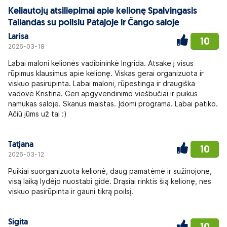
Keliautojų atsiliepimai apie kelionę Spalvingasis
Tailandas su poilsiu Patajoje ir Čango saloje
Larisa
10
2026-03-18
Labai maloni kelionės vadibininkė Ingrida. Atsake į visus
rūpimus klausimus apie kelionę. Viskas gerai organizuota ir
viskuo pasirupinta. Labai maloni, rūpestinga ir draugiška
vadovė Kristina. Geri apgyvendinimo viešbučiai ir puikus
namukas saloje. Skanus maistas. Įdomi programa. Labai patiko.
Ačiū jūms už tai :)
Tatjana
10
2026-03-12
Puikiai suorganizuota kelionė, daug pamatėmė ir sužinojone,
visą laiką lydėjo nuostabi gidė. Drąsiai rinktis šią kelionę, nes
viskuo pasirūpinta ir gauni tikrą poilsį.
Sigita