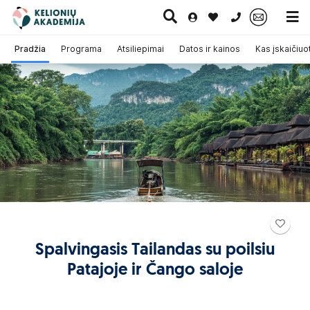
0 700 11007
Pradžia
Programa
Atsiliepimai
Datos ir kainos
Kas įskaičiuo
Paskutinė
Pažintinės
Egzotinės
Kruizai
minutė
kelionės
kelionės
Spalvingasis Tailandas su poilsiu
Patajoje ir Čango saloje