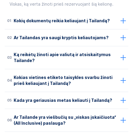
Viskas, ką verta žinoti prieš rezervuojant šią kelionę.
01
Kokių dokumentų reikia keliaujant į Tailandą?
02
Ar Tailandas yra saugi kryptis keliautojams?
Ką reikėtų žinoti apie valiutą ir atsiskaitymus
03
Tailande?
Kokias vietines etiketo taisykles svarbu žinoti
04
prieš keliaujant į Tailandą?
05
Kada yra geriausias metas keliauti į Tailandą?
Ar Tailande yra viešbučių su „viskas įskaičiuota“
06
(All Inclusive) paslauga?