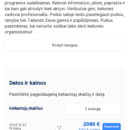
programos sudėliojimas. Kelionė informatyvi, įdomi, paprasta ir
kai kam gali atrodyti kiek aktyvi. Viešbučiai geri, kelionės
vadovai profesionalūs. Poilsis saloje leido pasimėgauti poilsiu,
ramybe bei Tailando žavia gamta ir paplūdymiais. Puikus
pasirinkimas, kai neturite visiškai laiko skirti kelionės
organizavimui!
Rodyti daugiau
Datos ir kainos
Pasirinkite pageidaujamą keliautojų skaičių ir datą
Keliautojų skaičius:
2 suaugę
2080 €
2026 10 22
Rezervuoti
16 dienų
4160 € visiems