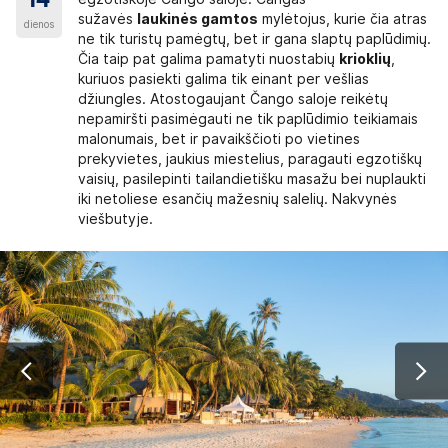
14
sužavės
laukinės
gamtos
mylėtojus, kurie čia atras
dienos
ne tik turistų pamėgtų, bet ir gana slaptų paplūdimių.
Čia taip pat galima pamatyti nuostabių
krioklių
,
kuriuos pasiekti galima tik einant per vešlias
džiungles. Atostogaujant Čango saloje reikėtų
nepamiršti pasimėgauti ne tik paplūdimio teikiamais
malonumais, bet ir pavaikščioti po vietines
prekyvietes, jaukius miestelius, paragauti egzotiškų
vaisių, pasilepinti tailandietišku masažu bei nuplaukti
iki netoliese esančių mažesnių salelių. Nakvynės
viešbutyje.