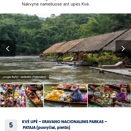
Nakvynė nameliuose ant upės Kvė.
+ 2
KVĖ UPĖ – ERAVANO NACIONALINIS PARKAS –
5
PATAJA (pusryčiai, pietūs)