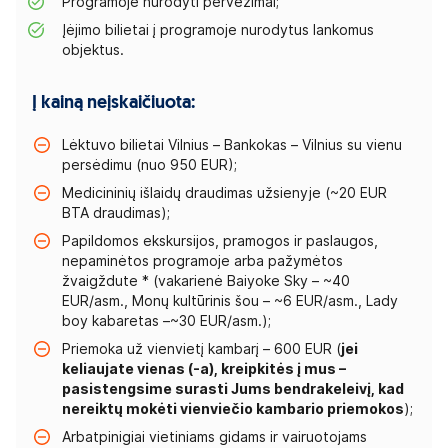
Programoje nurodyti pervežimai;
Įėjimo bilietai į programoje nurodytus lankomus
objektus.
Į kainą neįskaičiuota:
Lėktuvo bilietai Vilnius – Bankokas – Vilnius su vienu
persėdimu (nuo 950 EUR);
Medicininių išlaidų draudimas užsienyje (~20 EUR
BTA draudimas);
Papildomos ekskursijos, pramogos ir paslaugos,
nepaminėtos programoje arba pažymėtos
žvaigždute * (vakarienė Baiyoke Sky – ~40
EUR/asm., Monų kultūrinis šou – ~6 EUR/asm., Lady
boy kabaretas –~30 EUR/asm.);
Priemoka už vienvietį kambarį – 600 EUR (
jei
keliaujate vienas (-a), kreipkitės į mus –
pasistengsime surasti Jums bendrakeleivį, kad
nereiktų mokėti vienviečio kambario priemokos
);
Arbatpinigiai vietiniams gidams ir vairuotojams