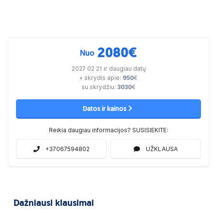
2080
€
Nuo
2027 02 21 ir daugiau datų
+ skrydis apie:
950
€
su skrydžiu:
3030
€
Datos ir kainos
Reikia daugiau informacijos? SUSISIEKITE:
+37067594802
UŽKLAUSA
Dažniausi klausimai