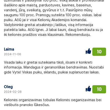
užimtumas ir pasiūlymai 100 proc. Viską aiškiai ir profesionaliai
išaiškino apie maistą, parduotuves, kavines, baseinus,
vandenį, jūrą, sveikatą, gyvūnus ir t.t. Pasirūpino mūsų
saugumu 100 proc. Pramogų suteikta 100 proc. viskas. labai
puiku. Ačiū jai ir visai Kelionių Akademijos komandai.
Vadybininkė greitai atsakinėjo į laiškus, visą informacija
pateikta laiku. Ačiū Ignei. Ji labai šauni, daug bendrauta su ja
iki kelionės pradžios visais klausimais. Rekomenduoju.
Laima
10
2024-11-06
Visada laiku ir greitai suteikiama tiksli, išsami ir konkreti
informacija. Mandagus ir geranoriškas bendravimas. Nuostabi
gidė Vytė! Viskas puiku, sklandu, puikiai suplanuotas laikas.
Oleg
10
2024-02-28
Kelionės organizavimas tobulas Kelionės oeganizavimas bei
viešbutis pranoko lūkesčius.