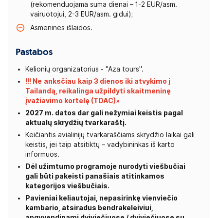
(rekomenduojama suma dienai – 1-2 EUR/asm.
vairuotojui, 2-3 EUR/asm. gidui);
Asmeninės išlaidos.
Pastabos
Kelionių organizatorius - "Aza tours".
!!! Ne
anksčiau
kaip 3 dienos iki atvykimo į
Tailandą, reikalinga užpildyti
skaitmeninę
įvažiavimo kortelę (TDAC)»
2027 m. datos dar gali nežymiai keistis pagal
aktualų skrydžių tvarkaraštį.
Keičiantis avialinijų tvarkaraščiams skrydžio laikai gali
keistis, jei taip atsitiktų – vadybininkas iš karto
informuos.
Dėl užimtumo programoje nurodyti viešbučiai
gali būti pakeisti panašiais atitinkamos
kategorijos viešbučiais.
Pavieniai keliautojai, nepasirinkę vienviečio
kambario, atsiradus bendrakeleiviui,
apgyvendinami dviviečiuose / dviviečiuose su