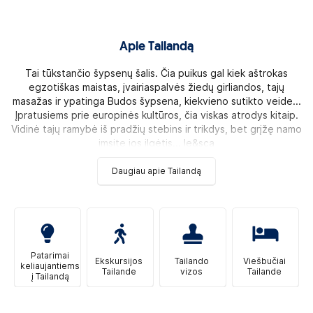
Apie Tailandą
Tai tūkstančio šypsenų šalis. Čia puikus gal kiek aštrokas
egzotiškas maistas, įvairiaspalvės žiedų girliandos, tajų
masažas ir ypatinga Budos šypsena, kiekvieno sutikto veide...
Įpratusiems prie europinės kultūros, čia viskas atrodys kitaip.
Vidinė tajų ramybė iš pradžių stebins ir trikdys, bet grįžę namo
imsite jos ilgėtis... Ie&sca
Daugiau apie Tailandą
Patarimai
Ekskursijos
Tailando
Viešbučiai
keliaujantiems
Tailande
vizos
Tailande
į Tailandą