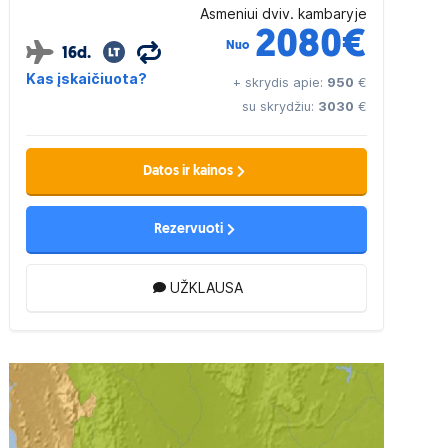
Asmeniui dviv. kambaryje
2080
€
Nuo
16d.
Kas įskaičiuota?
+ skrydis apie:
950
€
su skrydžiu:
3030
€
Datos ir kainos
Rezervuoti
UŽKLAUSA