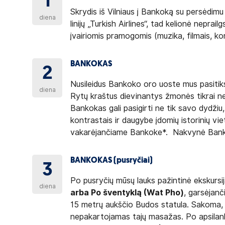
1
Skrydis iš Vilniaus į Bankoką su persėdim
diena
linijų „Turkish Airlines“, tad kelionė nepra
įvairiomis pramogomis (muzika, filmais, ko
BANKOKAS
2
Nusileidus Bankoko oro uoste mus pasiti
diena
Rytų kraštus dievinantys žmonės tikrai n
Bankokas gali pasigirti ne tik savo dydžiu,
kontrastais ir daugybe įdomių istorinių vie
vakarėjančiame Bankoke*. Nakvynė Ban
BANKOKAS (pusryčiai)
3
Po pusryčių mūsų lauks pažintinė ekskurs
diena
arba Po šventyklą (Wat Pho)
, garsėjanč
15 metrų aukščio Budos statula. Sakoma, 
nepakartojamas tajų masažas. Po apsilank