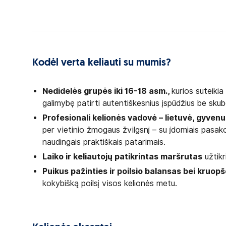
Kodėl verta keliauti su mumis?
Nedidelės grupės iki 16-18 asm.,
kurios suteiki
galimybę patirti autentiškesnius įspūdžius be sku
Profesionali kelionės vadovė – lietuvė, gyvenu
per vietinio žmogaus žvilgsnį – su įdomiais pasako
naudingais praktiškais patarimais.
Laiko ir keliautojų patikrintas maršrutas
užtikr
Puikus pažinties ir poilsio balansas bei kruopš
kokybišką poilsį visos kelionės metu.