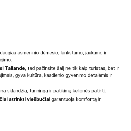
a daugiau asmeninio dėmesio, lankstumo, jaukumo ir
bėjimo.
si Tailande
, tad pažinsite šalį ne tik kaip turistas, bet ir
jimais, gyva kultūra, kasdienio gyvenimo detalėmis ir
ina sklandžią, turiningą ir patikimą kelionės patirtį.
čiai atrinkti viešbučiai
garantuoja komfortą ir