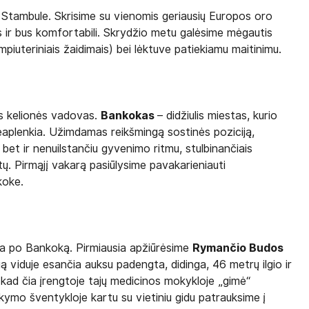
u Stambule. Skrisime su vienomis geriausių Europos oro
ilgs ir bus komfortabili. Skrydžio metu galėsime mėgautis
mpiuteriniais žaidimais) bei lėktuve patiekiamu maitinimu.
ks kelionės vadovas.
Bankokas
– didžiulis miestas, kurio
eaplenkia. Užimdamas reikšmingą sostinės poziciją,
 bet ir nenuilstančiu gyvenimo ritmu, stulbinančiais
tų. Pirmąjį vakarą pasiūlysime pavakarieniauti
koke.
ija po Bankoką. Pirmiausia apžiūrėsime
Rymančio Budos
ią viduje esančia auksu padengta, didinga, 46 metrų ilgio ir
kad čia įrengtoje tajų medicinos mokykloje „gimė“
ymo šventykloje kartu su vietiniu gidu patrauksime į