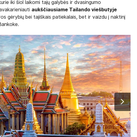
kurie iki šiol laikomi tajų galybės ir dvasingumo
pavakarieniauti
aukščiausiame Tailando viešbutyje
os gėrybių bei tajiškais patiekalais, bet ir vaizdu į naktinį
Bankoke.