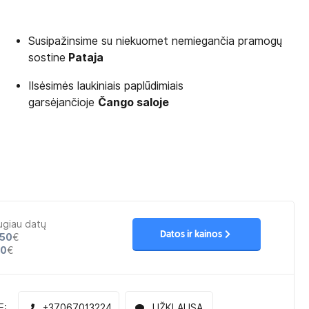
Susipažinsime su niekuomet nemiegančia pramogų
sostine
Pataja
Ilsėsimės laukiniais paplūdimiais
garsėjančioje
Čango saloje
ugiau datų
Datos ir kainos
50
€
30
€
E:
+37067013224
UŽKLAUSA