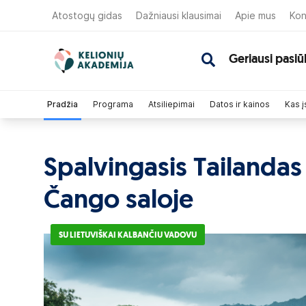
Atostogų gidas
Dažniausi klausimai
Apie mus
Kon
Geriausi pasiū
Pradžia
Programa
Atsiliepimai
Datos ir kainos
Kas į
Spalvingasis Tailandas 
Čango saloje
SU LIETUVIŠKAI KALBANČIU VADOVU