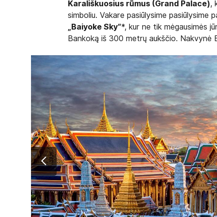
Karališkuosius rūmus (Grand Palace)
, 
simboliu. Vakare pasiūlysime pasiūlysime 
„Baiyoke Sky“
*, kur ne tik mėgausimės jūr
Bankoką iš 300 metrų aukščio. Nakvynė 