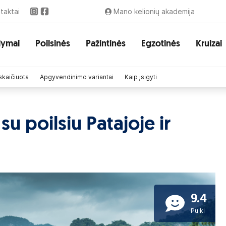
taktai
Mano kelionių akademija
lymai
Poilsinės
Pažintinės
Egzotinės
Kruizai
skaičiuota
Apgyvendinimo variantai
Kaip įsigyti
su poilsiu Patajoje ir
9.4
Puiki