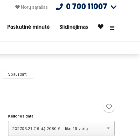
0 700 11007
Norų sąrašas
Paskutinė minutė
Slidinėjimas
Spausdinti
Kelionės data
2027.03.21 (16 d.) 2080 € - liko 16 vietų