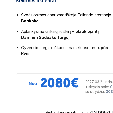
Kelionės akcentai
Svečiuosimės charizmatiškoje Tailando sostinėje
Bankoke
Aplankysime unikalų reiškinį –
plaukiojantį
Damnen Saduako turgų
Gyvensime egzotiškuose nameliuose ant
upės
Kvė
2080
€
2027 03 21 ir da
Nuo
+ skrydis apie:
9
su skrydžiu:
30
Reikia daugiau informacijos? SUSISIEKIT