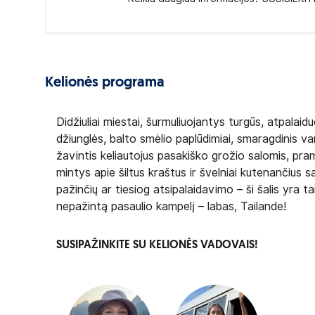
Kelionės programa
Didžiuliai miestai, šurmuliuojantys turgūs, atpala
džiunglės, balto smėlio paplūdimiai, smaragdinis va
žavintis keliautojus pasakiško grožio salomis, pra
mintys apie šiltus kraštus ir švelniai kutenančius sa
pažinčių ar tiesiog atsipalaidavimo – ši šalis yra tai
nepažintą pasaulio kampelį – labas, Tailande!
SUSIPAŽINKITE SU KELIONĖS VADOVAIS!