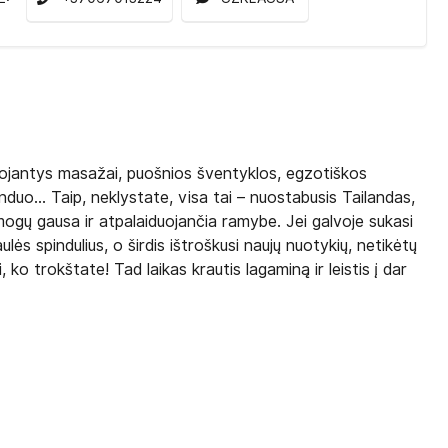
iduojantys masažai, puošnios šventyklos, egzotiškos
nduo... Taip, neklystate, visa tai – nuostabusis Tailandas,
mogų gausa ir atpalaiduojančia ramybe. Jei galvoje sukasi
ulės spindulius, o širdis ištroškusi naujų nuotykių, netikėtų
, ko trokštate! Tad laikas krautis lagaminą ir leistis į dar