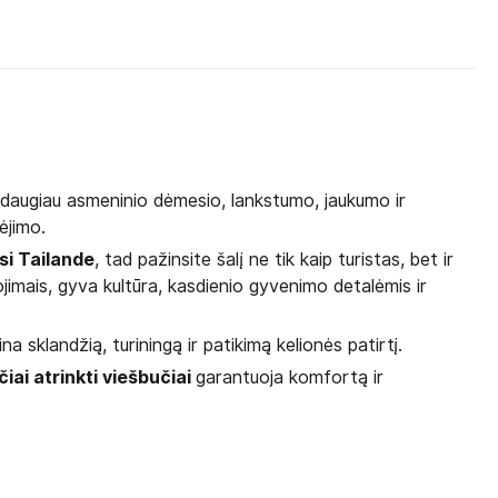
a daugiau asmeninio dėmesio, lankstumo, jaukumo ir
bėjimo.
si Tailande
, tad pažinsite šalį ne tik kaip turistas, bet ir
jimais, gyva kultūra, kasdienio gyvenimo detalėmis ir
ina sklandžią, turiningą ir patikimą kelionės patirtį.
čiai atrinkti viešbučiai
garantuoja komfortą ir