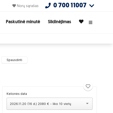
0 700 11007
Norų sąrašas
Paskutinė minutė
Slidinėjimas
Spausdinti
Kelionės data
2026.11.20 (16 d.) 2080 € - liko 10 vietų