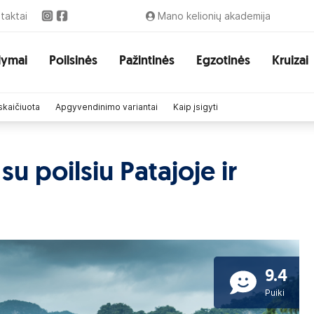
taktai
Mano kelionių akademija
lymai
Poilsinės
Pažintinės
Egzotinės
Kruizai
skaičiuota
Apgyvendinimo variantai
Kaip įsigyti
su poilsiu Patajoje ir
9.4
Puiki