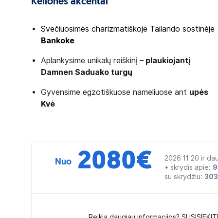
Kelionės akcentai
Svečiuosimės charizmatiškoje Tailando sostinėje
Bankoke
Aplankysime unikalų reiškinį –
plaukiojantį
Damnen Saduako turgų
Gyvensime egzotiškuose nameliuose ant
upės
Kvė
2080
€
2026 11 20 ir da
Nuo
+ skrydis apie:
9
su skrydžiu:
30
Reikia daugiau informacijos? SUSISIEKIT