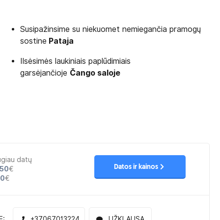
Susipažinsime su niekuomet nemiegančia pramogų
sostine
Pataja
Ilsėsimės laukiniais paplūdimiais
garsėjančioje
Čango saloje
ugiau datų
Datos ir kainos
50
€
30
€
E:
+37067013224
UŽKLAUSA