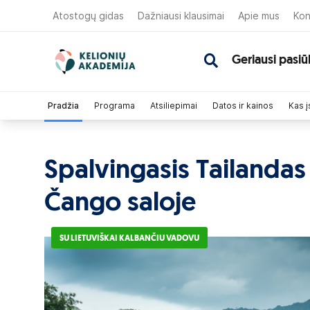
Atostogų gidas
Dažniausi klausimai
Apie mus
Kon
Geriausi pasiū
Pradžia
Programa
Atsiliepimai
Datos ir kainos
Kas į
Spalvingasis Tailandas 
Čango saloje
SU LIETUVIŠKAI KALBANČIU VADOVU