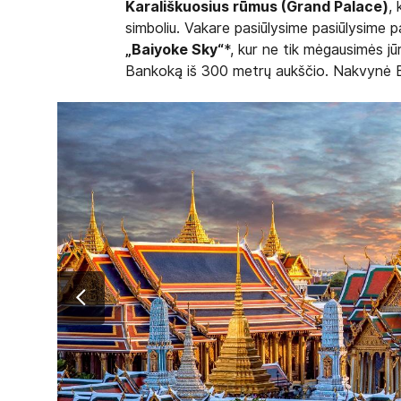
Karališkuosius rūmus (Grand Palace)
, 
simboliu. Vakare pasiūlysime pasiūlysime 
„Baiyoke Sky“
*, kur ne tik mėgausimės jūr
Bankoką iš 300 metrų aukščio. Nakvynė 