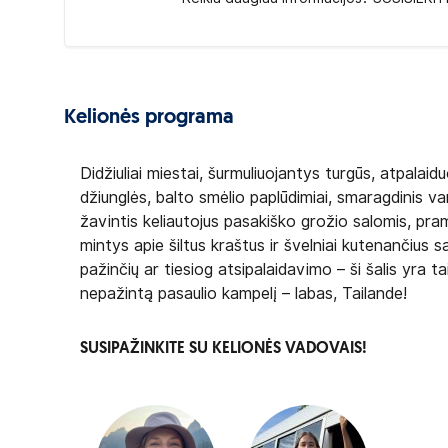
Kelionės programa
Didžiuliai miestai, šurmuliuojantys turgūs, atpala
džiunglės, balto smėlio paplūdimiai, smaragdinis va
žavintis keliautojus pasakiško grožio salomis, pra
mintys apie šiltus kraštus ir švelniai kutenančius sa
pažinčių ar tiesiog atsipalaidavimo – ši šalis yra tai
nepažintą pasaulio kampelį – labas, Tailande!
SUSIPAŽINKITE SU KELIONĖS VADOVAIS!