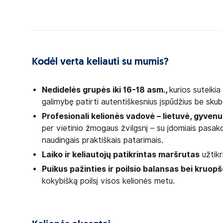
Kodėl verta keliauti su mumis?
Nedidelės grupės iki 16-18 asm.,
kurios suteiki
galimybę patirti autentiškesnius įspūdžius be sku
Profesionali kelionės vadovė – lietuvė, gyvenu
per vietinio žmogaus žvilgsnį – su įdomiais pasako
naudingais praktiškais patarimais.
Laiko ir keliautojų patikrintas maršrutas
užtikr
Puikus pažinties ir poilsio balansas bei kruopš
kokybišką poilsį visos kelionės metu.