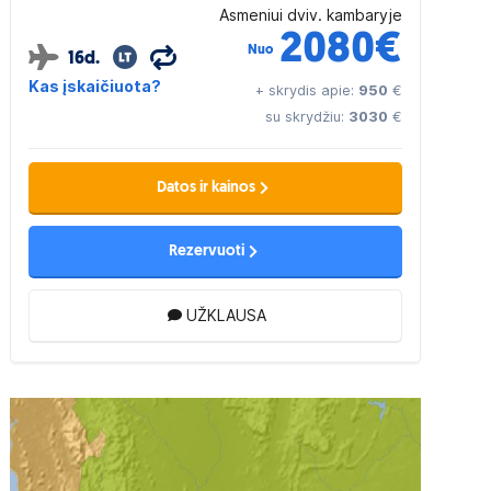
Asmeniui dviv. kambaryje
2080
€
Nuo
16d.
Kas įskaičiuota?
+ skrydis apie:
950
€
su skrydžiu:
3030
€
Datos ir kainos
Rezervuoti
UŽKLAUSA