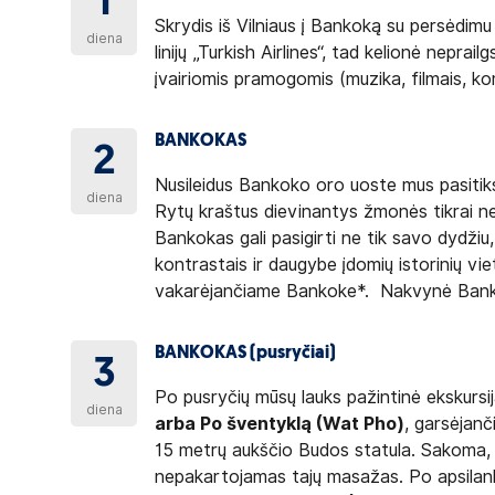
1
Skrydis iš Vilniaus į Bankoką su persėdim
diena
linijų „Turkish Airlines“, tad kelionė nepra
įvairiomis pramogomis (muzika, filmais, ko
BANKOKAS
2
Nusileidus Bankoko oro uoste mus pasiti
diena
Rytų kraštus dievinantys žmonės tikrai n
Bankokas gali pasigirti ne tik savo dydžiu,
kontrastais ir daugybe įdomių istorinių vie
vakarėjančiame Bankoke*. Nakvynė Ban
BANKOKAS (pusryčiai)
3
Po pusryčių mūsų lauks pažintinė ekskurs
diena
arba Po šventyklą (Wat Pho)
, garsėjanč
15 metrų aukščio Budos statula. Sakoma, 
nepakartojamas tajų masažas. Po apsilank