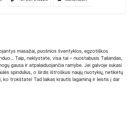
iduojantys masažai, puošnios šventyklos, egzotiškos
nduo... Taip, neklystate, visa tai – nuostabusis Tailandas,
mogų gausa ir atpalaiduojančia ramybe. Jei galvoje sukasi
ulės spindulius, o širdis ištroškusi naujų nuotykių, netikėtų
, ko trokštate! Tad laikas krautis lagaminą ir leistis į dar