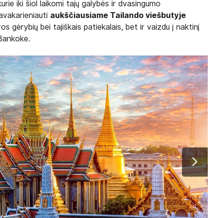
kurie iki šiol laikomi tajų galybės ir dvasingumo
pavakarieniauti
aukščiausiame Tailando viešbutyje
os gėrybių bei tajiškais patiekalais, bet ir vaizdu į naktinį
Bankoke.