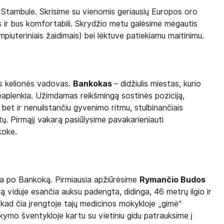
u Stambule. Skrisime su vienomis geriausių Europos oro
ilgs ir bus komfortabili. Skrydžio metu galėsime mėgautis
mpiuteriniais žaidimais) bei lėktuve patiekiamu maitinimu.
ks kelionės vadovas.
Bankokas
– didžiulis miestas, kurio
eaplenkia. Užimdamas reikšmingą sostinės poziciją,
 bet ir nenuilstančiu gyvenimo ritmu, stulbinančiais
tų. Pirmąjį vakarą pasiūlysime pavakarieniauti
koke.
ija po Bankoką. Pirmiausia apžiūrėsime
Rymančio Budos
ią viduje esančia auksu padengta, didinga, 46 metrų ilgio ir
kad čia įrengtoje tajų medicinos mokykloje „gimė“
ymo šventykloje kartu su vietiniu gidu patrauksime į