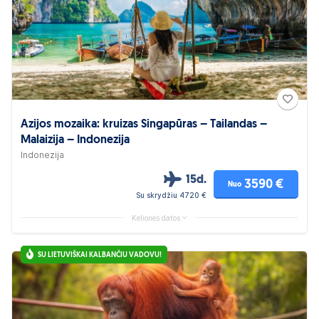
Azijos mozaika: kruizas Singapūras – Tailandas –
Malaizija – Indonezija
Indonezija
15d.
3590 €
Nuo
Su skrydžiu 4720 €
Kelionės datos
SU LIETUVIŠKAI KALBANČIU VADOVU!