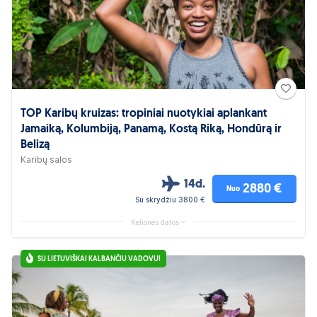
TOP Karibų kruizas: tropiniai nuotykiai aplankant
Jamaiką, Kolumbiją, Panamą, Kostą Riką, Hondūrą ir
Belizą
Karibų salos
14d.
2880 €
Nuo
Su skrydžiu 3800 €
Kelionės datos
SU LIETUVIŠKAI KALBANČIU VADOVU!