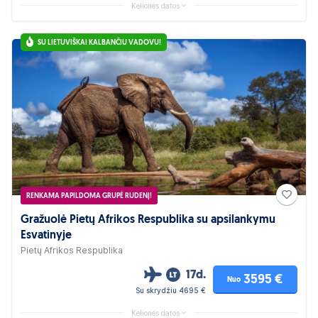
Kelionės datos
SU LIETUVIŠKAI KALBANČIU VADOVU!
RENKAMA PAPILDOMA GRUPĖ RUDENĮ!
Gražuolė Pietų Afrikos Respublika su apsilankymu
Esvatinyje
Pietų Afrikos Respublika
17d.
3595 €
Nuo
Su skrydžiu 4695 €
Kelionės datos