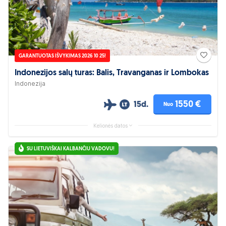
GARANTUOTAS IŠVYKIMAS 2026 10 25!
Indonezijos salų turas: Balis, Travanganas ir Lombokas
Indonezija
1550 €
15d.
Nuo
Kelionės datos
SU LIETUVIŠKAI KALBANČIU VADOVU!