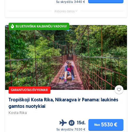
Su skrydžiu 3440 €
Kelionės datos
SU LIETUVIŠKAI KALBANČIU VADOVU!
GARANTUOTAS IŠVYKIMAS!
Tropiškoji Kosta Rika, Nikaragva ir Panama: laukinės
gamtos nuotykiai
Kosta Rika
15d.
5530 €
Nuo
Su skrydžiu 7030 €