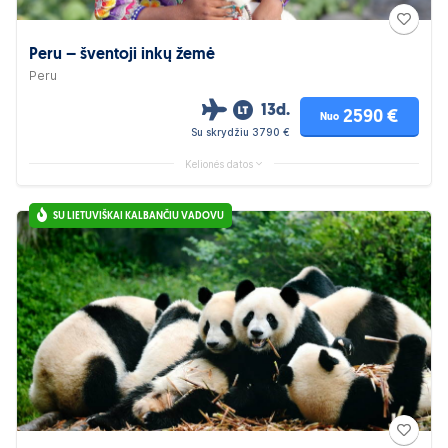
Peru – šventoji inkų žemė
Peru
13d.
2590 €
Nuo
Su skrydžiu 3790 €
Kelionės datos
SU LIETUVIŠKAI KALBANČIU VADOVU