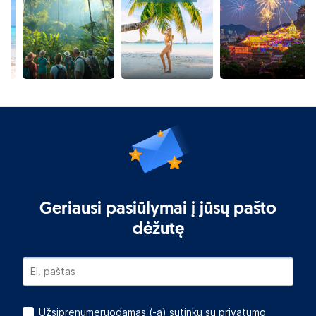
Geriausi pasiūlymai į jūsų pašto
dėžutę
Užsiprenumeruodamas (-a) sutinku su
privatumo