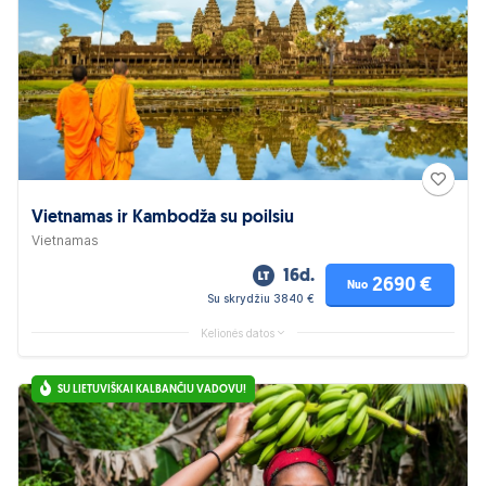
Vietnamas ir Kambodža su poilsiu
Vietnamas
16d.
2690 €
Nuo
Su skrydžiu 3840 €
Kelionės datos
SU LIETUVIŠKAI KALBANČIU VADOVU!