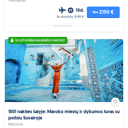
Vietnamas
16d.
2150 €
Nuo
Su skrydžiu 3140 €
Kelionės datos
SU LIETUVIŠKAI KALBANČIU VADOVU!
1001 nakties šalyje: Maroko miestų ir dykumos turas su
poilsiu Suvairoje
Marokas