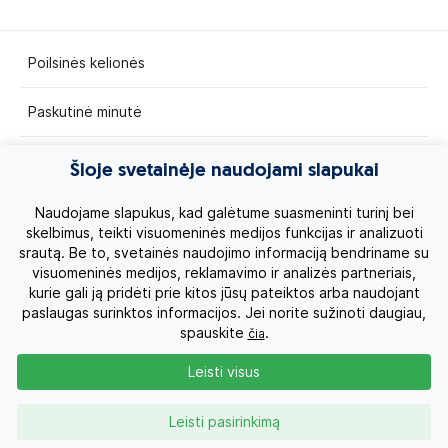
Poilsinės kelionės
Paskutinė minutė
Egzotinės kelionės
Šioje svetainėje naudojami slapukai
Kruizai
Naudojame slapukus, kad galėtume suasmeninti turinį bei
skelbimus, teikti visuomeninės medijos funkcijas ir analizuoti
srautą. Be to, svetainės naudojimo informaciją bendriname su
Kelionės po Lietuvą
visuomeninės medijos, reklamavimo ir analizės partneriais,
kurie gali ją pridėti prie kitos jūsų pateiktos arba naudojant
Apie mus
paslaugas surinktos informacijos. Jei norite sužinoti daugiau,
spauskite
.
čia
Privatumo politika
Leisti visus
Vartotojų teisės
Leisti pasirinkimą