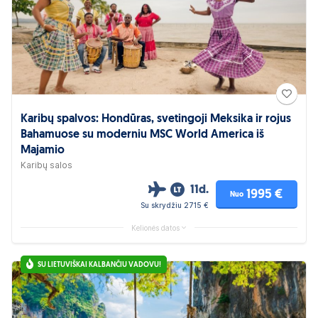
Karibų spalvos: Hondūras, svetingoji Meksika ir rojus
Bahamuose su moderniu MSC World America iš
Majamio
Karibų salos
11d.
1995 €
Nuo
Su skrydžiu 2715 €
Kelionės datos
SU LIETUVIŠKAI KALBANČIU VADOVU!