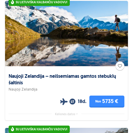
SU LIETUVIŠKAI KALBANČIU VADOVU!
Naujoji Zelandija – neišsemiamas gamtos stebuklų
šaltinis
Naujoji Zelandija
5735 €
18d.
Nuo
Kelionės datos
SU LIETUVIŠKAI KALBANČIU VADOVU!