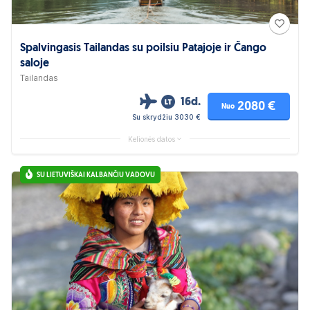
Spalvingasis Tailandas su poilsiu Patajoje ir Čango
saloje
Tailandas
16d.
2080 €
Nuo
Su skrydžiu 3030 €
Kelionės datos
SU LIETUVIŠKAI KALBANČIU VADOVU