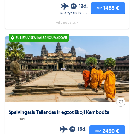
12d.
1465 €
Nuo
Su skrydžiu 1915 €
Kelionės datos
SU LIETUVIŠKAI KALBANČIU VADOVU
Spalvingasis Tailandas ir egzotiškoji Kambodža
Tailandas
16d.
2490 €
Nuo