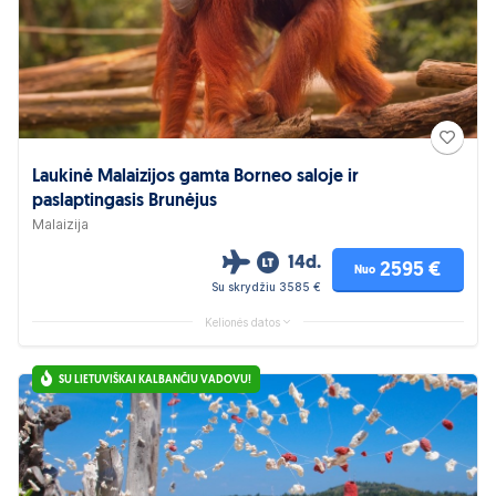
Laukinė Malaizijos gamta Borneo saloje ir
paslaptingasis Brunėjus
Malaizija
14d.
2595 €
Nuo
Su skrydžiu 3585 €
Kelionės datos
SU LIETUVIŠKAI KALBANČIU VADOVU!