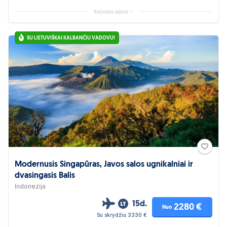
Kelionės datos
SU LIETUVIŠKAI KALBANČIU VADOVU!
Modernusis Singapūras, Javos salos ugnikalniai ir
dvasingasis Balis
Indonezija
15d.
2280 €
Nuo
Su skrydžiu 3330 €