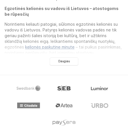
Egzotinės kelionės su vadovu iš Lietuvos – atostogoms
be rūpesčių
Norintiems keliauti patogiai, siūlomos egzotinės kelionės su
vadovu iš Lietuvos. Patyręs kelionės vadovas padės ne tik
geriau pažinti šalies istoriją bei kultūrą, bet ir užtikrins
sklandžią kelionės eigą. Ieškantiems spontaniškų nuotykių,
egzotinės
kelionės paskutinę minutę
– tai puikus pasirinkimas,
norintiems neplanuotų, bet įsimintinų atostogų.
Daugiau