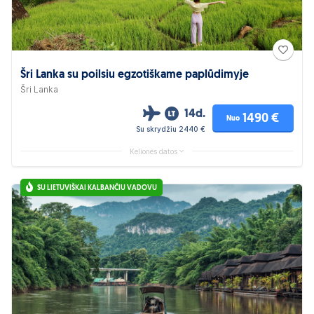
Šri Lanka su poilsiu egzotiškame paplūdimyje
Šri Lanka
14d.
1490 €
Nuo
Su skrydžiu 2440 €
Kelionės datos
SU LIETUVIŠKAI KALBANČIU VADOVU