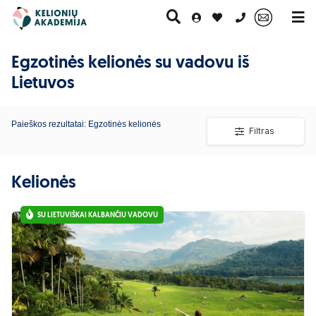
0 700 11007
Egzotinės kelionės su vadovu iš
Lietuvos
Povestuvinės
Kruizai
Slidinėjimas
kelionės
Paieškos rezultatai: Egzotinės kelionės
Filtras
Kelionės
SU LIETUVIŠKAI KALBANČIU VADOVU