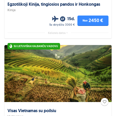
Egzotiškoji Kinija, tingiosios pandos ir Honkongas
Kinija
15d.
2450 €
Nuo
Su skrydžiu 3300 €
Kelionės datos
SU LIETUVIŠKAI KALBANČIU VADOVU
Visas Vietnamas su poilsiu