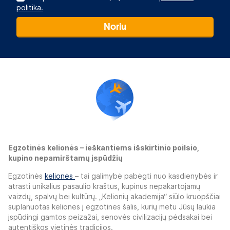
politika.
Noriu
Egzotinės kelionės – ieškantiems išskirtinio poilsio,
kupino nepamirštamų įspūdžių
Egzotinės
kelionės
– tai galimybė pabėgti nuo kasdienybės ir
atrasti unikalius pasaulio kraštus, kupinus nepakartojamų
vaizdų, spalvų bei kultūrų. „Kelionių akademija“ siūlo kruopščiai
suplanuotas keliones į egzotines šalis, kurių metu Jūsų laukia
įspūdingi gamtos peizažai, senovės civilizacijų pėdsakai bei
autentiškos vietinės tradicijos.