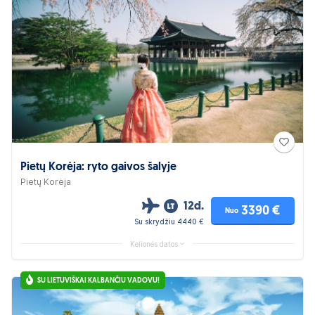
Pietų Korėja: ryto gaivos šalyje
Pietų Korėja
12d.
3390 €
Nuo
Su skrydžiu 4440 €
Kelionės datos
SU LIETUVIŠKAI KALBANČIU VADOVU!