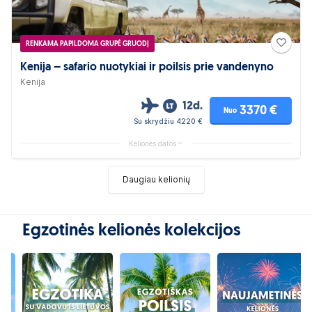
RENKAMA PAPILDOMA GRUPĖ GRUODĮ
Kenija – safario nuotykiai ir poilsis prie vandenyno
Kenija
12d.
3370 €
Nuo
Su skrydžiu 4220 €
Kelionės datos
Daugiau kelionių
Egzotinės kelionės kolekcijos