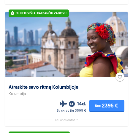
SU LIETUVIŠKAI KALBANČIU VADOVU
Atraskite savo ritmą Kolumbijoje
Kolumbija
14d.
2395 €
Nuo
Su skrydžiu 3595 €
Kelionės datos