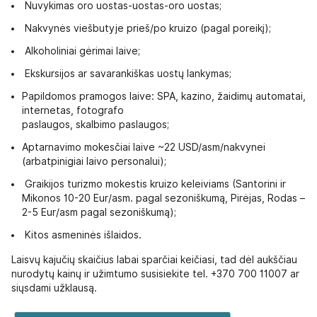
Nuvykimas oro uostas-uostas-oro uostas;
Nakvynės viešbutyje prieš/po kruizo (pagal poreikį);
Alkoholiniai gėrimai laive;
Ekskursijos ar savarankiškas uostų lankymas;
Papildomos pramogos laive: SPA, kazino, žaidimų automatai,
internetas, fotografo
paslaugos, skalbimo paslaugos;
Aptarnavimo mokesčiai laive ~22 USD/asm/nakvynei
(arbatpinigiai laivo personalui);
Graikijos turizmo mokestis kruizo keleiviams (Santorini ir
Mikonos 10-20 Eur/asm. pagal sezoniškumą, Pirėjas, Rodas –
2-5 Eur/asm pagal sezoniškumą);
Kitos asmeninės išlaidos.
Laisvų kajučių skaičius labai sparčiai keičiasi, tad dėl aukščiau
nurodytų kainų ir užimtumo susisiekite tel. +370 700 11007 ar
siųsdami užklausą.