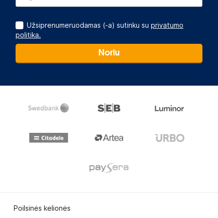
Užsiprenumeruodamas (-a) sutinku su
privatumo
politika.
Noriu
Poilsinės kelionės