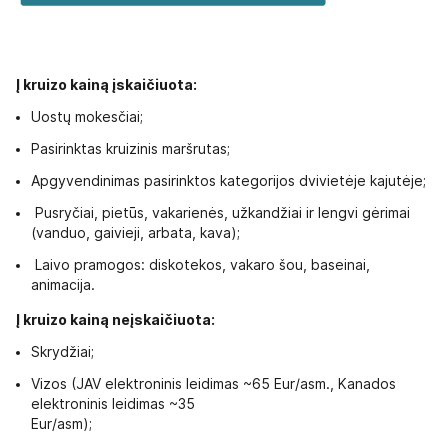
Į kruizo kainą įskaičiuota:
Uostų mokesčiai;
Pasirinktas kruizinis maršrutas;
Apgyvendinimas pasirinktos kategorijos dvivietėje kajutėje;
Pusryčiai, pietūs, vakarienės, užkandžiai ir lengvi gėrimai
(vanduo, gaivieji, arbata, kava);
Laivo pramogos: diskotekos, vakaro šou, baseinai,
animacija.
Į kruizo kainą neįskaičiuota:
Skrydžiai;
Vizos (JAV elektroninis leidimas ~65 Eur/asm., Kanados
elektroninis leidimas ~35
Eur/asm);