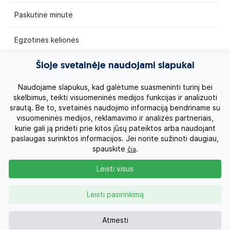
Paskutinė minutė
Egzotinės kelionės
Kruizai
Šioje svetainėje naudojami slapukai
Naudojame slapukus, kad galėtume suasmeninti turinį bei
Kelionės po Lietuvą
skelbimus, teikti visuomeninės medijos funkcijas ir analizuoti
srautą. Be to, svetainės naudojimo informaciją bendriname su
Apie mus
visuomeninės medijos, reklamavimo ir analizės partneriais,
kurie gali ją pridėti prie kitos jūsų pateiktos arba naudojant
paslaugas surinktos informacijos. Jei norite sužinoti daugiau,
Privatumo politika
spauskite
.
čia
Vartotojų teisės
Leisti visus
Kontaktai
Leisti pasirinkimą
Organizatoriaus licenzija
Atmesti