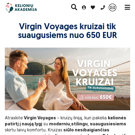
0 700 11007
Virgin Voyages kruizai tik
suaugusiems nuo 650 EUR
Paskutinė
Pažintinės
Egzotinės
Kruizai
minutė
kelionės
kelionės
Atraskite
Virgin Voyages
– kruizų liniją, kuri pakelia
kelionės
patirtį į naują lygį
su
moderniu,stilingu, suaugusiesiems
skirtu laivų komfortu. Kruizas
siūlo nesibaigiančias