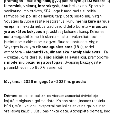
pramogas
– nuo
originalių gyvų pasirodymų
ir
DJ vakarėlių
iki
teminių vakarų
,
interaktyvių šou
bei kazino. Sporto ir
sveikatingumo erdvės, SPA, joga ir meditacija suteikia
ramybės bei poilsio galimybių tarp uostų sustojimų. Virgin
Voyages laivuose rasite restoranus, kurių
meniu kūrė garsūs
virėjai
, ir niekada nebus tradicinio didelio bufeto –
maistas
yra aukštos kokybės
ir įtrauktas į kelionės kainą. Kelionės
metu mėgaukitės ne tik skaniu maistu ir vakarėliais, bet ir
įsimintinomis akimirkomis egzotiškuose uostuose. Virgin
Voyages laivai yra
tik suaugusiesiems (18+)
, todėl
atmosfera –
elegantiška
,
dinamiška
ir
atsipalaidavusi
. Tai
– kruizas, kuris dera su
šiuolaikiniu laisvalaikiu
, pramogomis
ir
moderniu požiūriu į atostogas
. Svajonių kruizą galite
pasirinkti vos nuo 650 € asmeniui!
Išvykimai: 2026 m. gegužė – 2027 m. gruodis
Dėmesio:
kainos pateiktos vienam asmeniui dvivietėje
kajutėje pigiausia galima data. Kainos atnaujinamos rankiniu
būdu, mūsų kelionių ekspertai patikslins ar kaina galioja ir ar
yra laisvų kajučių Jūsų pasirinkta data. Atkreipkite dėmesį, kad