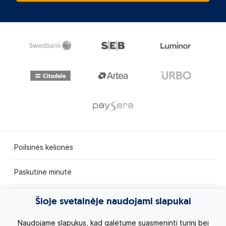
Poilsinės kelionės
Paskutinė minutė
Egzotinės kelionės
Šioje svetainėje naudojami slapukai
Kruizai
Naudojame slapukus, kad galėtume suasmeninti turinį bei