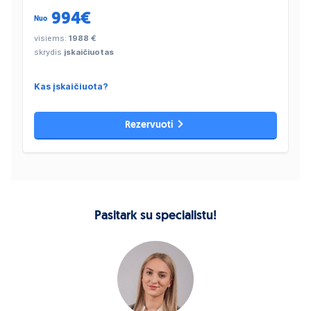
994
€
Nuo
visiems:
1988 €
skrydis
įskaičiuotas
Kas įskaičiuota?
Rezervuoti
Pasitark su specialistu!