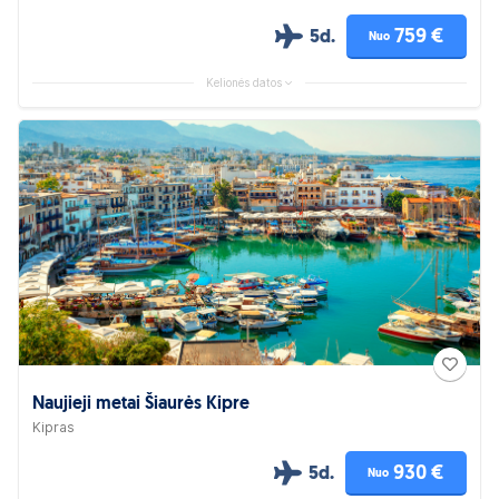
759 €
5d.
Nuo
Kelionės datos
Naujieji metai Šiaurės Kipre
Kipras
930 €
5d.
Nuo