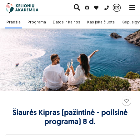
0 700 11007
Pradžia
Programa
Datos ir kainos
Kas įskaičiuota
Kaip įsigyt
Paskutinė
Pažintinės
Egzotinės
Kruizai
minutė
kelionės
kelionės
Šiaurės Kipras (pažintinė - poilsinė
programa) 8 d.