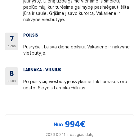
jaunystę. Dieną užbaigsime viename iš smelėtų
paplūdimių, kur turėsime galimybę pasimėgauti šilta
jūra ir saule. Grįšime į savo kurortą. Vakarienė ir
nakvynė viešbutyje.
POILSIS
7
diena
Pusryčiai. Laisva diena poilsiui. Vakarienė ir nakvynė
viešbutyje.
LARNAKA - VILNIUS
8
diena
Po pusryčių viešbutyje išvyksime link Larnakos oro
uosto. Skrydis Larnaka -Vilnius
994
€
Nuo
2026 09 11 ir daugiau datų