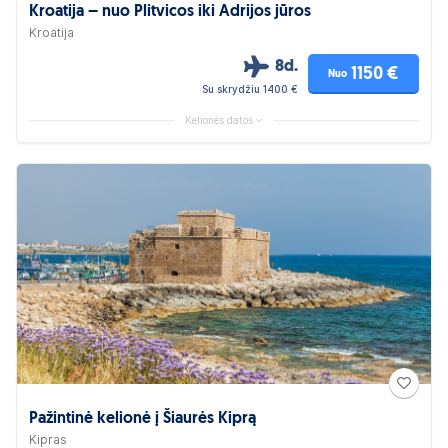
Kroatija – nuo Plitvicos iki Adrijos jūros
Kroatija
8d.
1150 €
Nuo
Su skrydžiu 1400 €
Kelionės datos
Pažintinė kelionė į Šiaurės Kiprą
Kipras