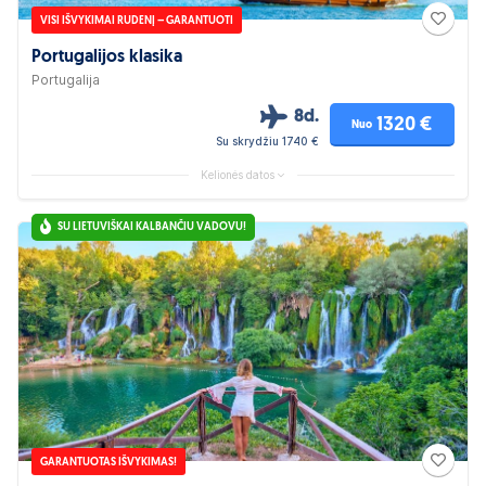
VISI IŠVYKIMAI RUDENĮ – GARANTUOTI
Portugalijos klasika
Portugalija
8d.
1320 €
Nuo
Su skrydžiu 1740 €
Kelionės datos
SU LIETUVIŠKAI KALBANČIU VADOVU!
GARANTUOTAS IŠVYKIMAS!