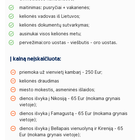
maitinimas: pusryčiai + vakarienės;
kelionės vadovas iš Lietuvos;
kelionės dokumentų sutvarkymas;
ausinukai visos kelionės metu;
pervežimai:oro uostas - viešbutis - oro uostas.
Į kainą neįskaičiuota:
priemoka už vienvietį kambarį - 250 Eur;
kelionės draudimas
miesto mokestis, asmeninės išlaidos;
dienos išvyka į Nikosiją - 65 Eur (mokama grynais
vietoje);
dienos išvyka į Famagustą - 65 Eur (mokama grynais
vietoje);
dienos išvyka į Bellapais vienuolyną ir Kireniją - 65
Eur (mokama grynais vietoje);