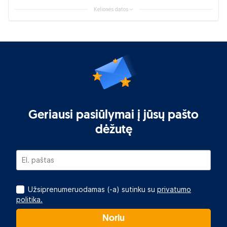
Kelionės datos
Geriausi pasiūlymai į jūsų pašto
dėžutę
Užsiprenumeruodamas (-a) sutinku su
privatumo
politika.
Noriu