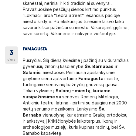
skanėstai, nėriniai ir kiti tradiciniai suvenyrai.
Pravažiuosime pėsčiųjų sienos kirtimo punktus
"Lokmacı" arba "Ledra Street" esančius pačioje
miesto širdyje. Po ekskursijos turėsime laisvo laiko
savarankiškai pažinčiai su miestu. Vakarėjant grįšime į
savo kurortą. Vakarienė ir nakvynė viešbutyje.
FAMAGUSTA
3
diena
Pusryčiai. Šią dieną kviesime į pažintį su viduramžiais
gyvenusių žmonių kasdienybe
Šv. Barnabas ir
Salamis
miestuose. Pirmiausia apsilankysime
ginybine siena aptvertame
Famagusta
mieste,
turtingame senovinių bažnyčių griuvėsių gausa.
Toliau vyksime į
Salamį
– miestą, kuriame
susipažinsime su
senovės Romėnų Mitologija,
Antikiniu teatru, latrina - pirtimi su daugiau nei 2000
metų senumo mozaikomis. Lankysime
Šv.
Barnabo
vienuolyną, kur atrasime Graikų ortodoksų
ir ankstyvąjį Krikščionybės laikotarpius. Ikonų ir
archeologijos muziejų, kuris kupinas radinių, bei Šv.
Barnabo kapavietę.