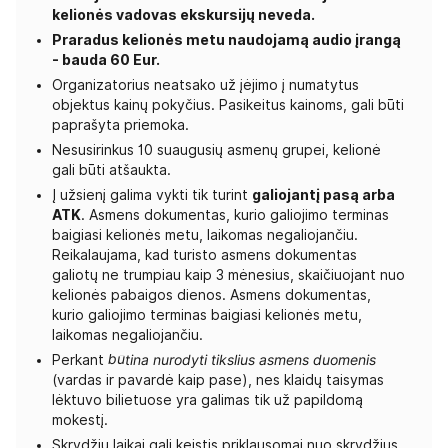
kelionės vadovas ekskursijų neveda.
Praradus kelionės metu naudojamą audio įrangą
- bauda 60 Eur.
Organizatorius neatsako už įėjimo į numatytus
objektus kainų pokyčius. Pasikeitus kainoms, gali būti
paprašyta priemoka.
Nesusirinkus 10 suaugusių asmenų grupei, kelionė
gali būti atšaukta.
Į užsienį galima vykti tik turint
galiojantį pasą arba
ATK
. Asmens dokumentas, kurio galiojimo terminas
baigiasi kelionės metu, laikomas negaliojančiu.
Reikalaujama, kad turisto asmens dokumentas
galiotų ne trumpiau kaip 3 mėnesius, skaičiuojant nuo
kelionės pabaigos dienos. Asmens dokumentas,
kurio galiojimo terminas baigiasi kelionės metu,
laikomas negaliojančiu.
Perkant
būtina nurodyti tikslius asmens duomenis
(vardas ir pavardė kaip pase), nes klaidų taisymas
lėktuvo bilietuose yra galimas tik už papildomą
mokestį.
Skrydžių laikai gali keistis priklausomai nuo skrydžius