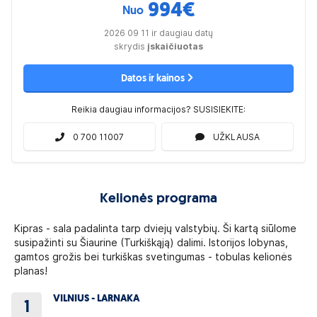
994
€
Nuo
2026 09 11 ir daugiau datų
skrydis
įskaičiuotas
Datos ir kainos
Reikia daugiau informacijos? SUSISIEKITE:
0 700 11007
UŽKLAUSA
Kelionės programa
Kipras - sala padalinta tarp dviejų valstybių. Ši kartą siūlome
susipažinti su Šiaurine (Turkiškąją) dalimi. Istorijos lobynas,
gamtos grožis bei turkiškas svetingumas - tobulas kelionės
planas!
VILNIUS - LARNAKA
1