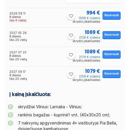
994 €
2026 09 11
Rezervuoti
8 dienos
1988 € visiems
liko 4 vietos
skrydis įskaičiuotas
1069 €
2027 05 26
Rezervuoti
8 dienos
2138 € visiems
liko 20 vietų
skrydis įskaičiuotas
1089 €
2027 07 23
Rezervuoti
8 dienos
2178 € visiems
liko 20 vietų
skrydis įskaičiuotas
1079 €
2027 09 17
Rezervuoti
8 dienos
2158 € visiems
liko 20 vietų
skrydis įskaičiuotas
Į kainą įskaičiuota:
skrydžiai Vilnius: Larnaka - Vilnius;
rankinis bagažas - kuprinė1 vnt. (40x30x20 cm);
7 nakvynių apgyvendinimas 4* viešbutyje Pia Bella,
dviviečiuose kambariuose;