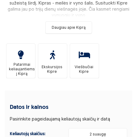
sužeistą širdį. Kipras - meilės ir vyno šalis. Susituokti Kipre
galima jau po trijų dienų viešnagės joje. Čia kasmet rengiami
vynuogių ir vyno
Daugiau apie Kiprą
Patarimai
Ekskursijos
Viešbučiai
keliaujantiems
Kipre
Kipre
į Kiprą
Datos ir kainos
Pasirinkite pageidaujamą keliautojų skaičių ir datą
Keliautojų skaičius:
2 suaugę