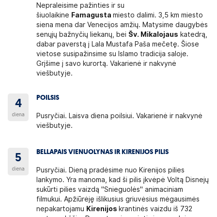
Nepraleisime pažinties ir su
šiuolaikine
Famagusta
miesto dalimi. 3,5 km miesto
siena mena dar Venecijos amžių. Matysime daugybės
senųjų bažnyčių liekanų, bei
Šv. Mikalojaus
katedrą,
dabar paverstą į Lala Mustafa Paša mečetę. Šiose
vietose susipažinsime su Islamo tradicija saloje.
Grįšime į savo kurortą. Vakarienė ir nakvynė
viešbutyje.
POILSIS
4
diena
Pusryčiai. Laisva diena poilsiui. Vakarienė ir nakvynė
viešbutyje.
BELLAPAIS VIENUOLYNAS IR KIRENIJOS PILIS
5
diena
Pusryčiai. Dieną pradėsime nuo Kirenijos pilies
lankymo. Yra manoma, kad ši pilis įkvėpė Voltą Disnejų
sukūrti pilies vaizdą "Snieguolės" animaciniam
filmukui. Apžiūrėję išlikusius griuvėsius mėgausimės
nepakartojamu
Kirenijos
krantinės vaizdu iš 732