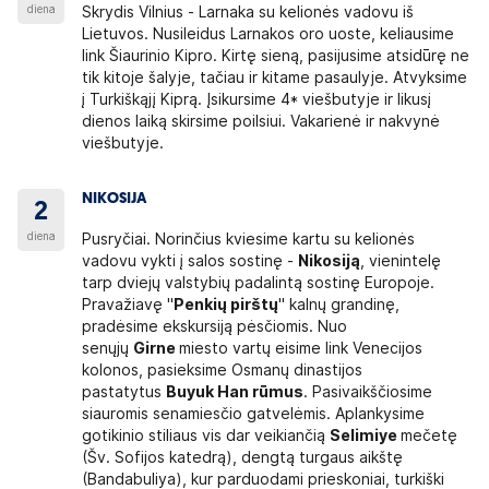
diena
Skrydis Vilnius - Larnaka su kelionės vadovu iš
Lietuvos. Nusileidus Larnakos oro uoste, keliausime
link Šiaurinio Kipro. Kirtę sieną, pasijusime atsidūrę ne
tik kitoje šalyje, tačiau ir kitame pasaulyje. Atvyksime
į Turkiškąjį Kiprą. Įsikursime 4* viešbutyje ir likusį
dienos laiką skirsime poilsiui. Vakarienė ir nakvynė
viešbutyje.
NIKOSIJA
2
diena
Pusryčiai. Norinčius kviesime kartu su kelionės
vadovu vykti į salos sostinę -
Nikosiją
, vienintelę
tarp dviejų valstybių padalintą sostinę Europoje.
Pravažiavę "
Penkių pirštų
" kalnų grandinę,
pradėsime ekskursiją pėsčiomis. Nuo
senųjų
Girne
miesto vartų eisime link Venecijos
kolonos, pasieksime Osmanų dinastijos
pastatytus
Buyuk Han rūmus
. Pasivaikščiosime
siauromis senamiesčio gatvelėmis. Aplankysime
gotikinio stiliaus vis dar veikiančią
Selimiye
mečetę
(Šv. Sofijos katedrą), dengtą turgaus aikštę
(Bandabuliya), kur parduodami prieskoniai, turkiški