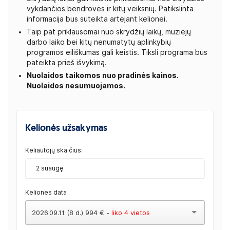
vykdančios bendrovės ir kitų veiksnių. Patikslinta
informacija bus suteikta artėjant kelionei.
Taip pat priklausomai nuo skrydžių laikų, muziejų
darbo laiko bei kitų nenumatytų aplinkybių
programos eiliškumas gali keistis. Tiksli programa bus
pateikta prieš išvykimą.
Nuolaidos taikomos nuo pradinės kainos.
Nuolaidos nesumuojamos.
Kelionės užsakymas
Keliautojų skaičius:
2 suaugę
Kelionės data
2026.09.11 (8 d.) 994 € -
liko 4 vietos