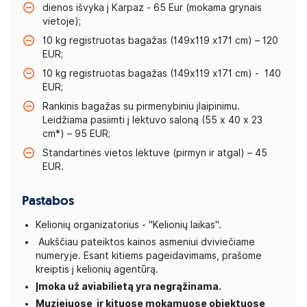
dienos išvyka į Karpaz - 65 Eur (mokama grynais
vietoje);
10 kg registruotas bagažas (149x119 x171 cm) – 120
EUR;
10 kg registruotas bagažas (149x119 x171 cm) - 140
EUR;
Rankinis bagažas su pirmenybiniu įlaipinimu.
Leidžiama pasiimti į lėktuvo saloną (55 x 40 x 23
cm*) – 95 EUR;
Standartinės vietos lėktuve (pirmyn ir atgal) – 45
EUR.
Pastabos
Kelionių organizatorius - "Kelionių laikas".
Aukščiau pateiktos kainos asmeniui dviviečiame
numeryje. Esant kitiems pageidavimams, prašome
kreiptis į kelionių agentūrą.
Įmoka už aviabilietą yra negrąžinama.
Muziejuose ir kituose mokamuose objektuose