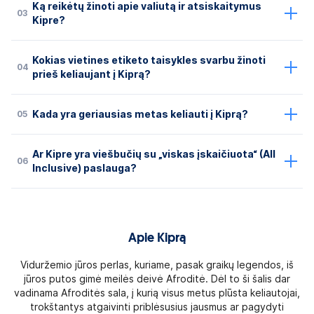
Ką reikėtų žinoti apie valiutą ir atsiskaitymus
03
Kipre?
Kokias vietines etiketo taisykles svarbu žinoti
04
prieš keliaujant į Kiprą?
05
Kada yra geriausias metas keliauti į Kiprą?
Ar Kipre yra viešbučių su „viskas įskaičiuota“ (All
06
Inclusive) paslauga?
Apie Kiprą
Viduržemio jūros perlas, kuriame, pasak graikų legendos, iš
jūros putos gimė meilės deivė Afroditė. Dėl to ši šalis dar
vadinama Afroditės sala, į kurią visus metus plūsta keliautojai,
trokštantys atgaivinti priblėsusius jausmus ar pagydyti