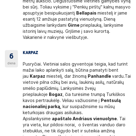
metrų aukščio. Degustuosime vietinės gamybės vyną
bei sūrį. Toliau vyksime į "Penkių pirštų" kalnų masyvo
apsuptyje besipuikuojantį
Bellapais
miestelį ir jame
esantį 12 amžiuje pastatytą vienuolyną. Dieną
užbaigsime lankydami
Girne
prieplauką, lankysime
istorinį laivų muziejų. Grįšime į savo kurortą.
Vakarienė ir nakvynė viešbutyje.
KARPAZ
6
diena
Pusryčiai. Vietiniai salos gyventojai teigia, kad turint
mažai laiko aplankyti salą, būtina pamatyti bent
jau
Karpaz
miestelį, dar žinomą
Panhandle
vardu.Tai
vietovė pilna ožkų bei avių, laukinių asilų, natūralių
smėlio paplūdimių. Lankysimės žvejų
prieplaukoje
Bogaz
, čia turėsime trumpą Turkiškos
kavos pertraukėlę. Vėliau važiuosime į
Pentsulą
nacionalinį parką,
kur susipažinsime su mūsų
keturkojais draugais asiliukais.
Apsilankysime
apaštalo Andriaus vienuolyne
. Tai
yra vieta, kur pildosi norai, o šventas vanduo daro
stebuklus, ne tik išgydo bet ir suteikia amžiną