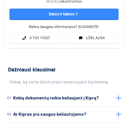
skrydis
įskaičiuotas
Datos ir kainos
Reikia daugiau informacijos? SUSISIEKITE:
0 700 11007
UŽKLAUSA
Dažniausi klausimai
Viskas, ką verta žinoti prieš rezervuojant šią kelionę.
01
Kokių dokumentų reikia keliaujant į Kiprą?
02
Ar Kipras yra saugus keliautojams?