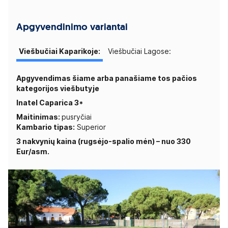
Apgyvendinimo variantai
Viešbučiai Kaparikoje:
Viešbučiai Lagose:
Apgyvendimas šiame arba panašiame tos pačios
kategorijos viešbutyje
Inatel Caparica 3*
Maitinimas:
pusryčiai
Kambario tipas:
Superior
3 nakvynių kaina (rugsėjo-spalio mėn) – nuo 330
Eur/asm.