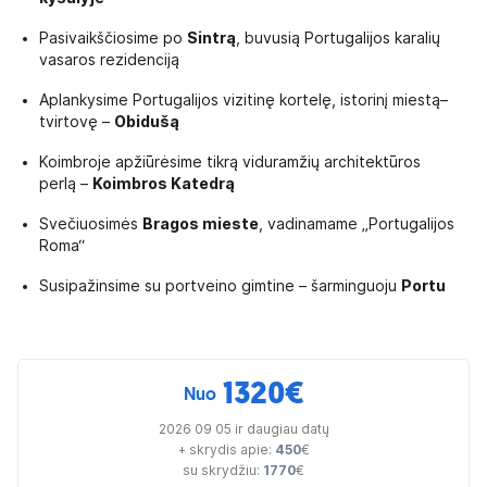
Pasivaikščiosime po
Sintrą
, buvusią Portugalijos karalių
vasaros rezidenciją
Aplankysime Portugalijos vizitinę kortelę, istorinį miestą–
tvirtovę –
Obidušą
Koimbroje apžiūrėsime tikrą viduramžių architektūros
perlą –
Koimbros Katedrą
Svečiuosimės
Bragos mieste
, vadinamame „Portugalijos
Roma“
Susipažinsime su portveino gimtine – šarminguoju
Portu
1320
€
Nuo
2026 09 05 ir daugiau datų
+ skrydis apie:
450
€
su skrydžiu:
1770
€