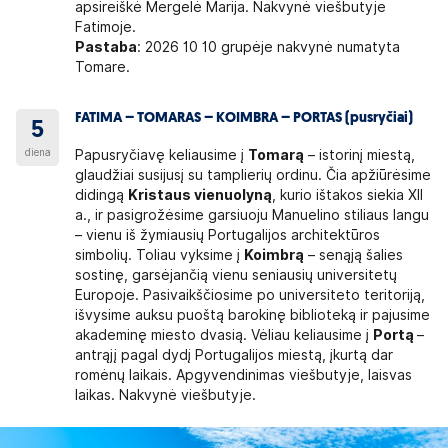
apsireiškė Mergelė Marija. Nakvynė viešbutyje
Fatimoje.
Pastaba
: 2026 10 10 grupėje nakvynė numatyta
Tomare.
FATIMA – TOMARAS – KOIMBRA – PORTAS (pusryčiai)
5
diena
Papusryčiavę keliausime į
Tomarą
– istorinį miestą,
glaudžiai susijusį su tamplierių ordinu. Čia apžiūrėsime
didingą
Kristaus vienuolyną
, kurio ištakos siekia XII
a., ir pasigrožėsime garsiuoju Manuelino stiliaus langu
– vienu iš žymiausių Portugalijos architektūros
simbolių. Toliau vyksime į
Koimbrą
– senąją šalies
sostinę, garsėjančią vienu seniausių universitetų
Europoje. Pasivaikščiosime po universiteto teritoriją,
išvysime auksu puoštą barokinę biblioteką ir pajusime
akademinę miesto dvasią. Vėliau keliausime į
Portą
–
antrąjį pagal dydį Portugalijos miestą, įkurtą dar
romėnų laikais. Apgyvendinimas viešbutyje, laisvas
laikas. Nakvynė viešbutyje.