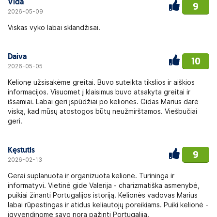
Vida
9
2026-05-09
Viskas vyko labai sklandžisai.
Daiva
10
2026-05-05
Kelionę užsisakėme greitai. Buvo suteikta tikslios ir aiškios
informacijos. Visuomet į klaisimus buvo atsakyta greitai ir
išsamiai. Labai geri įspūdžiai po kelionės. Gidas Marius darė
viską, kad mūsų atostogos būtų neužmirštamos. Viešbučiai
geri.
Kęstutis
9
2026-02-13
Gerai suplanuota ir organizuota kelionė. Turininga ir
informatyvi. Vietinė gidė Valerija - charizmatiška asmenybė,
puikiai žinanti Portugalijos istoriją. Kelionės vadovas Marius
labai rūpestingas ir atidus keliautojų poreikiams. Puiki kelionė -
įgyvendinome savo norą pažinti Portugaliją.