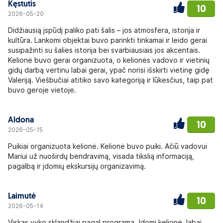
Kęstutis
10
2026-05-20
Didžiausią įspūdį paliko pati šalis – jos atmosfera, istorija ir
kultūra. Lankomi objektai buvo parinkti tinkamai ir leido gerai
susipažinti su šalies istorija bei svarbiausiais jos akcentais.
Kelionė buvo gerai organizuota, o kelionės vadovo ir vietinių
gidų darbą vertinu labai gerai, ypač norisi išskirti vietinę gidę
Valeriją. Viešbučiai atitiko savo kategoriją ir lūkesčius, taip pat
buvo geroje vietoje.
Aldona
10
2026-05-15
Puikiai organizuota kelionė. Kelionė buvo puiki. Ačiū vadovui
Mariui už nuoširdų bendravimą, visada tikslią informaciją,
pagalbą ir įdomių ekskursijų organizavimą.
Laimutė
10
2026-05-14
Viskas vyko sklandžiai pagal programą. Įdomi kelionė, labai