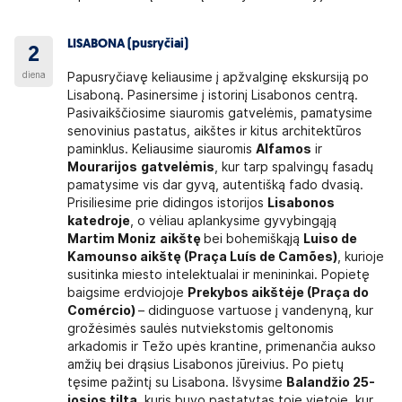
LISABONA (pusryčiai)
2
diena
Papusryčiavę keliausime į apžvalginę ekskursiją po
Lisaboną. Pasinersime į istorinį Lisabonos centrą.
Pasivaikščiosime siauromis gatvelėmis, pamatysime
senovinius pastatus, aikštes ir kitus architektūros
paminklus. Keliausime siauromis
Alfamos
ir
Mourarijos
gatvelėmis
, kur tarp spalvingų fasadų
pamatysime vis dar gyvą, autentišką fado dvasią.
Prisiliesime prie didingos istorijos
Lisabonos
katedroje
, o vėliau aplankysime gyvybingąją
Martim Moniz
aikštę
bei bohemiškąją
Luiso de
Kamounso aikštę (Praça Luís de Camões)
, kurioje
susitinka miesto intelektualai ir menininkai. Popietę
baigsime erdviojoje
Prekybos aikštėje (Praça do
Comércio)
– didinguose vartuose į vandenyną, kur
grožėsimės saulės nutviekstomis geltonomis
arkadomis ir Težo upės krantine, primenančia aukso
amžių bei drąsius Lisabonos jūreivius. Po pietų
tęsime pažintį su Lisabona.
Išvysime
Balandžio 25-
iosios tiltą
, kuris buvo pastatytas toje vietoje, kur