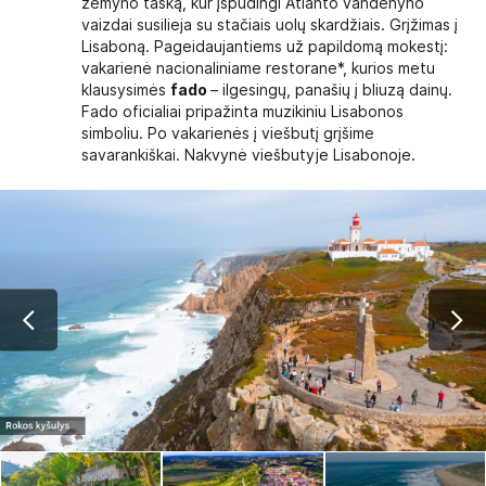
žemyno tašką, kur įspūdingi Atlanto vandenyno
vaizdai susilieja su stačiais uolų skardžiais. Grįžimas į
Lisaboną. Pageidaujantiems už papildomą mokestį:
vakarienė nacionaliniame restorane*, kurios metu
klausysimės
fado
– ilgesingų, panašių į bliuzą dainų.
Fado oficialiai pripažinta muzikiniu Lisabonos
simboliu. Po vakarienės į viešbutį grįšime
savarankiškai. Nakvynė viešbutyje Lisabonoje.