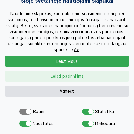
Šioje svetainėje naudojami slapukai
Naudojame slapukus, kad galėtume suasmeninti turinį bei
skelbimus, teikti visuomeninės medijos funkcijas ir analizuoti
srautą. Be to, svetainės naudojimo informaciją bendriname su
visuomeninės medijos, reklamavimo ir analizės partneriais,
kurie gali ją pridėti prie kitos jūsų pateiktos arba naudojant
paslaugas surinktos informacijos. Jei norite sužinoti daugiau,
spauskite
.
čia
Leisti visus
Leisti pasirinkimą
+ 1
Atmesti
Būtini
Statistika
Kelionės užsakymas
Šiuo pasiūlymu šiandien jau
Atsiųsk užklausą
domėjosi 43 žmonės
Nuostatos
Rinkodara
Savo svajonių atostogoms
Keliautojų skaičius: