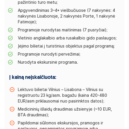
pažintinio turo metu;
Apgyvendinimas 3–4* viešbučiuose (7 nakvynės: 4
nakvynės Lisabonoje, 2 nakvynės Porte, 1 nakvynė
Fatimoje);
Programoje nurodytas maitinimas (7 pusryčiai);
Vietinio anglakalbio arba rusakalbio gido paslaugos;
Įėjimo bilietai į turistinius objektus pagal programą;
Programoje nurodyti pervežimai;
Nurodyta ekskursinė programa.
Į kainą neįskaičiuota:
Lėktuvo bilietai Vilnius – Lisabona – Vilnius su
registruotu 23 kg/asm. bagažu (kaina 420-480
EUR/asm priklausomai nuo pasirinktos datos);
Medicininių išlaidų draudimas užsienyje (~10 EUR,
BTA draudimas);
Papildomai siūlomos ekskursijos, pramogos ir
paslaugos, nepaminėtos programoje arba