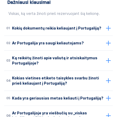
Dažniausi klausimai
Viskas, ką verta žinoti prieš rezervuojant šią kelionę.
01
Kokių dokumentų reikia keliaujant į Portugaliją?
02
Ar Portugalija yra saugi keliautojams?
Ką reikėtų žinoti apie valiutą ir atsiskaitymus
03
Portugalijoje?
Kokias vietines etiketo taisykles svarbu žinoti
04
prieš keliaujant į Portugaliją?
05
Kada yra geriausias metas keliauti į Portugaliją?
Ar Portugalijoje yra viešbučių su „viskas
06