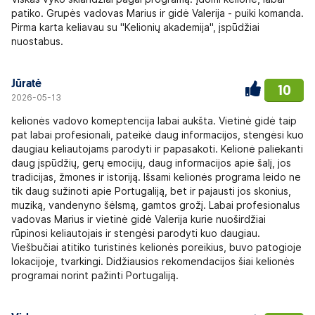
patiko. Grupės vadovas Marius ir gidė Valerija - puiki komanda.
Pirma karta keliavau su "Kelionių akademija", įspūdžiai
nuostabus.
Jūratė
10
2026-05-13
kelionės vadovo komeptencija labai aukšta. Vietinė gidė taip
pat labai profesionali, pateikė daug informacijos, stengėsi kuo
daugiau keliautojams parodyti ir papasakoti. Kelionė paliekanti
daug įspūdžių, gerų emocijų, daug informacijos apie šalį, jos
tradicijas, žmones ir istoriją. Išsami kelionės programa leido ne
tik daug sužinoti apie Portugaliją, bet ir pajausti jos skonius,
muziką, vandenyno šėlsmą, gamtos grožį. Labai profesionalus
vadovas Marius ir vietinė gidė Valerija kurie nuoširdžiai
rūpinosi keliautojais ir stengėsi parodyti kuo daugiau.
Viešbučiai atitiko turistinės kelionės poreikius, buvo patogioje
lokacijoje, tvarkingi. Didžiausios rekomendacijos šiai kelionės
programai norint pažinti Portugaliją.