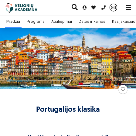
0 700 11007
Pradžia
Programa
Atsiliepimai
Datos ir kainos
Kas įskaičiuo
Paskutinė
Pažintinės
Egzotinės
Kruizai
minutė
kelionės
kelionės
Portugalijos klasika