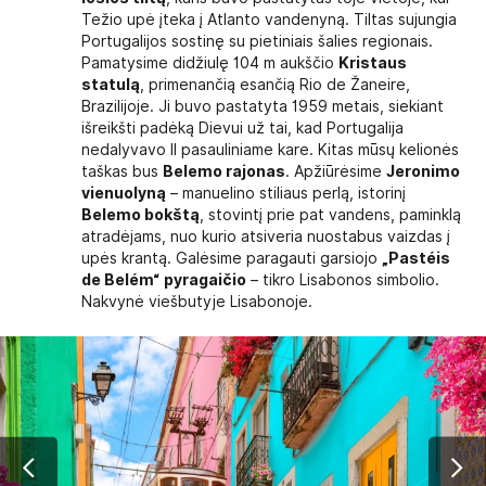
Težio upė įteka į Atlanto vandenyną. Tiltas sujungia
Portugalijos sostinę su pietiniais šalies regionais.
Pamatysime didžiulę 104 m aukščio
Kristaus
statulą
, primenančią esančią Rio de Žaneire,
Brazilijoje. Ji buvo pastatyta 1959 metais, siekiant
išreikšti padėką Dievui už tai, kad Portugalija
nedalyvavo II pasauliniame kare. Kitas mūsų kelionės
taškas bus
Belemo rajonas
. Apžiūrėsime
Jeronimo
vienuolyną
– manuelino stiliaus perlą, istorinį
Belemo bokštą
, stovintį prie pat vandens, paminklą
atradėjams, nuo kurio atsiveria nuostabus vaizdas į
upės krantą. Galėsime paragauti garsiojo
„Pastéis
de Belém“
pyragaičio
– tikro Lisabonos simbolio.
Nakvynė viešbutyje Lisabonoje.