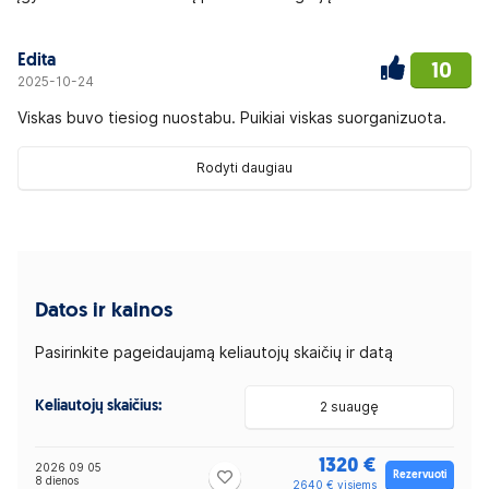
Edita
10
2025-10-24
Viskas buvo tiesiog nuostabu. Puikiai viskas suorganizuota.
Rodyti daugiau
Datos ir kainos
Pasirinkite pageidaujamą keliautojų skaičių ir datą
Keliautojų skaičius:
2 suaugę
1320 €
2026 09 05
Rezervuoti
8 dienos
2640 € visiems