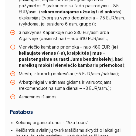
pažymėtos * (vakarienė su fado pasirodymu – 85
EUR/asm. (
rekomenduojame užsakyti iš anksto
);
ekskursija į Evorą su vyno degustacija – 75 EUR/asm.
(vykdoma, jei susidaro 6 asm. grupė));
3 nakvynės Kaparikoje nuo 330 Eur/asm arba
Algarvėje (pasirinktinai) – nuo 610 EUR/asm.;
Vienviečio kambario priemoka – nuo 480 EUR (
jei
keliaujate vienas (-a), kreipkitės į mus –
pasistengsime surasti Jums bendrakeleivį, kad
nereiktų mokėti vienviečio kambario priemokos
);
Miestų ir kurortų mokesčiai (~5 EUR/asm./nakčiai);
Arbatpinigiai vietiniams gidams ir vairuotojams
(rekomenduotina suma dienai – ~3 EUR/asm.);
Asmeninės išlaidos.
Pastabos
Kelionių organizatorius - "Aza tours".
Keičiantis avialinijų tvarkaraščiams skrydžio laikai gali