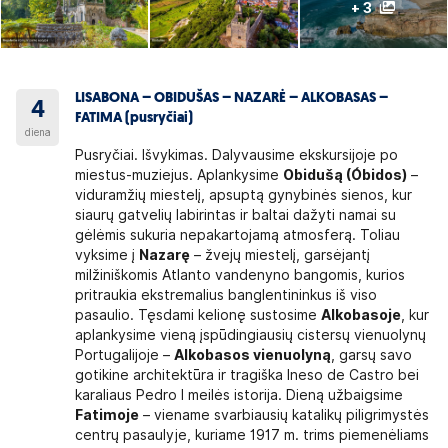
+ 3
LISABONA – OBIDUŠAS – NAZARĖ – ALKOBASAS –
4
FATIMA (pusryčiai)
diena
Pusryčiai. Išvykimas. Dalyvausime ekskursijoje po
miestus-muziejus. Aplankysime
Obidušą (Óbidos)
–
viduramžių miestelį, apsuptą gynybinės sienos, kur
siaurų gatvelių labirintas ir baltai dažyti namai su
gėlėmis sukuria nepakartojamą atmosferą. Toliau
vyksime į
Nazarę
– žvejų miestelį, garsėjantį
milžiniškomis Atlanto vandenyno bangomis, kurios
pritraukia ekstremalius banglentininkus iš viso
pasaulio. Tęsdami kelionę sustosime
Alkobasoje
, kur
aplankysime vieną įspūdingiausių cistersų vienuolynų
Portugalijoje –
Alkobasos vienuolyną
, garsų savo
gotikine architektūra ir tragiška Ineso de Castro bei
karaliaus Pedro I meilės istorija. Dieną užbaigsime
Fatimoje
– viename svarbiausių katalikų piligrimystės
centrų pasaulyje, kuriame 1917 m. trims piemenėliams