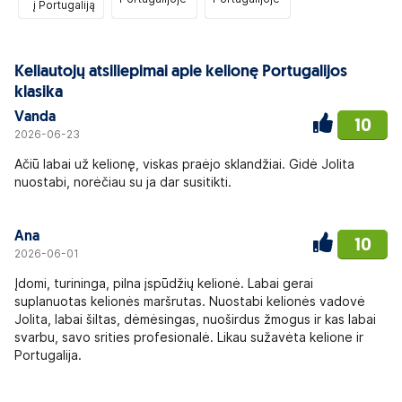
į Portugaliją
Keliautojų atsiliepimai apie kelionę Portugalijos
klasika
Vanda
10
2026-06-23
Ačiū labai už kelionę, viskas praėjo sklandžiai. Gidė Jolita
nuostabi, norėčiau su ja dar susitikti.
Ana
10
2026-06-01
Įdomi, turininga, pilna įspūdžių kelionė. Labai gerai
suplanuotas kelionės maršrutas. Nuostabi kelionės vadovė
Jolita, labai šiltas, dėmėsingas, nuoširdus žmogus ir kas labai
svarbu, savo srities profesionalė. Likau sužavėta kelione ir
Portugalija.