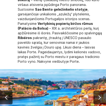
viršaus atsiveria įspūdinga Porto panorama.
Sustosime
Sao Bento
geležinkelio stotyje
,
garsėjančioje unikaliomis „azuležų“ plytelėmis,
vaizduojančiomis Portugalijos istorijos scenas.
Pamatysime
Vertybinių popierių biržos rūmus
(Palácio da Bolsa)
– XIX a. architektūros perlą, kurį
apžiūrėsime iš išorės. Pasivaikščiosime po spalvingąją
Ribėiros
pakrantę, įtrauktą į UNESCO pasaulio
paveldo sąrašą, kur senoviniai namai ir jaukios
kavinės žvelgia į Douro upę. Likusi diena – laisvas
laikas Porte. Pageidaujantys, lydimi kelionės vadovo,
pratęs pažintį su Porto miestu ir paragaus tradicinio
Porto vyno. Nakvynė viešbutyje Porte.