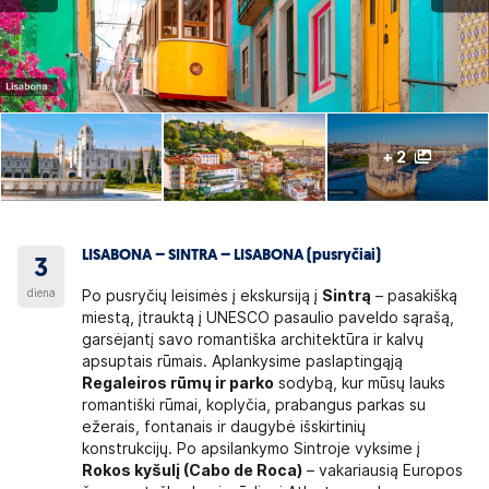
+ 2
LISABONA – SINTRA – LISABONA (pusryčiai)
3
diena
Po pusryčių leisimės į ekskursiją į
Sintrą
– pasakišką
miestą, įtrauktą į UNESCO pasaulio paveldo sąrašą,
garsėjantį savo romantiška architektūra ir kalvų
apsuptais rūmais. Aplankysime paslaptingąją
Regaleiros rūmų ir parko
sodybą, kur mūsų lauks
romantiški rūmai, koplyčia, prabangus parkas su
ežerais, fontanais ir daugybė išskirtinių
konstrukcijų. Po apsilankymo Sintroje vyksime į
Rokos kyšulį (Cabo de Roca)
– vakariausią Europos