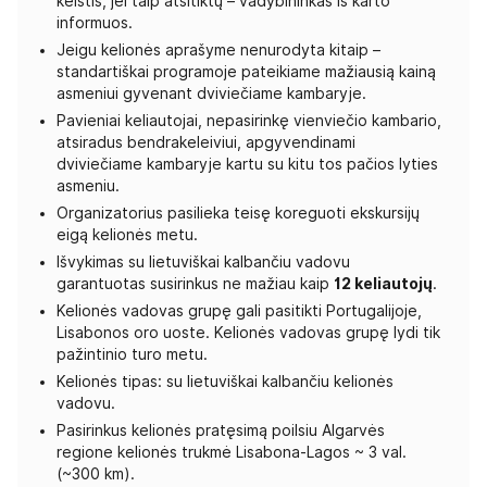
keistis, jei taip atsitiktų – vadybininkas iš karto
informuos.
Jeigu kelionės aprašyme nenurodyta kitaip –
standartiškai programoje pateikiame mažiausią kainą
asmeniui gyvenant dviviečiame kambaryje.
Pavieniai keliautojai, nepasirinkę vienviečio kambario,
atsiradus bendrakeleiviui, apgyvendinami
dviviečiame kambaryje kartu su kitu tos pačios lyties
asmeniu.
Organizatorius pasilieka teisę koreguoti ekskursijų
eigą kelionės metu.
Išvykimas su lietuviškai kalbančiu vadovu
garantuotas susirinkus ne mažiau kaip
12 keliautojų
.
Kelionės vadovas grupę gali pasitikti Portugalijoje,
Lisabonos oro uoste. Kelionės vadovas grupę lydi tik
pažintinio turo metu.
Kelionės tipas: su lietuviškai kalbančiu kelionės
vadovu.
Pasirinkus kelionės pratęsimą poilsiu Algarvės
regione kelionės trukmė Lisabona-Lagos ~ 3 val.
(~300 km).