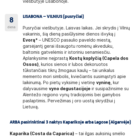
viešbutyje Lisabonoje.
LISABONA – VILNIUS (pusryčiai)
8
diena
Pusryčiai viešbutyje. Laisvas laikas. Jei skrydis į Vilnių
vakarinis, šią dieną pasiūlysime dienos išvyką į
Evorą*
– UNESCO pasaulio paveldo miestą,
garsėjantį gerai išsaugotu romėnų akveduku,
baltomis gatvelėmis ir istoriniu senamiesčiu.
Aplankysime neįprastą
Kostų koplyčią (Capela dos
Ossos)
, kurios sienos ir lubos dekoruotos
tūkstančiais tikrų žmogaus kaulų – tai unikalus
memento mori simbolis, kviečiantis susimąstyti apie
laikinumą. Po pietų vyksime į vietinę
vyninę,
kur
dalyvausime
vyno degustacijoje
ir susipažinsime su
Alentežo regiono vynų tradicijomis bei gamybos
paslaptimis. Pervežimas į oro uostą skrydžiui į
Lietuvą.
ARBA pasirinktinai 3 naktys Kaparikoje arba Lagose (Algarvėje)
Kaparika (Costa da Caparica)
– tai ilgas auksinių smėlio