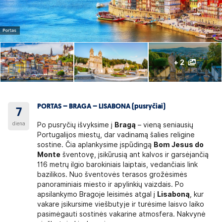
+ 2
PORTAS – BRAGA – LISABONA (pusryčiai)
7
diena
Po pusryčių išvyksime į
Bragą
– vieną seniausių
Portugalijos miestų, dar vadinamą šalies religine
sostine. Čia aplankysime įspūdingą
Bom Jesus do
Monte
šventovę, įsikūrusią ant kalvos ir garsėjančią
116 metrų ilgio barokiniais laiptais, vedančiais link
bazilikos. Nuo šventovės terasos grožėsimės
panoraminiais miesto ir apylinkių vaizdais. Po
apsilankymo Bragoje leisimės atgal į
Lisaboną
, kur
vakare įsikursime viešbutyje ir turėsime laisvo laiko
pasimėgauti sostinės vakarine atmosfera. Nakvynė