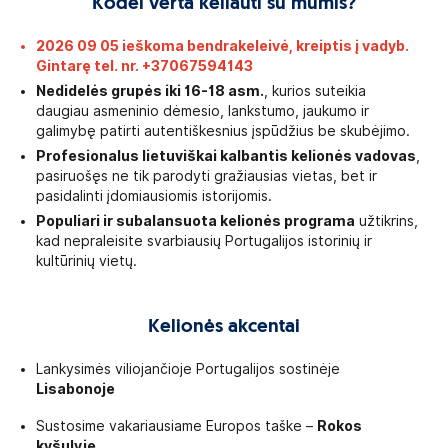
Kodėl verta keliauti su mumis?
2026 09 05 ieškoma bendrakeleivė, kreiptis į vadyb.
Gintarę tel. nr. +37067594143
Nedidelės grupės iki 16-18 asm.
, kurios suteikia
daugiau asmeninio dėmesio, lankstumo, jaukumo ir
galimybę patirti autentiškesnius įspūdžius be skubėjimo.
Profesionalus lietuviškai kalbantis kelionės vadovas
,
pasiruošęs ne tik parodyti gražiausias vietas, bet ir
pasidalinti įdomiausiomis istorijomis.
Populiari ir subalansuota kelionės programa
užtikrins,
kad nepraleisite svarbiausių Portugalijos istorinių ir
kultūrinių vietų.
Kelionės akcentai
Lankysimės viliojančioje Portugalijos sostinėje
Lisabonoje
Sustosime vakariausiame Europos taške –
Rokos
kyšulyje