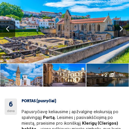
+ 2
PORTAS (pusryčiai)
6
diena
Papusryčiavę keliausime į apžvalginę ekskursiją po
spalvingąjį
Portą
. Leisimės į pasivaikščiojimą po
miestą, praeisime pro ikoniškąjį
Klerigų (Clerigos)
bokštą
– vieną ryškiausių miesto simbolių, nuo kurio