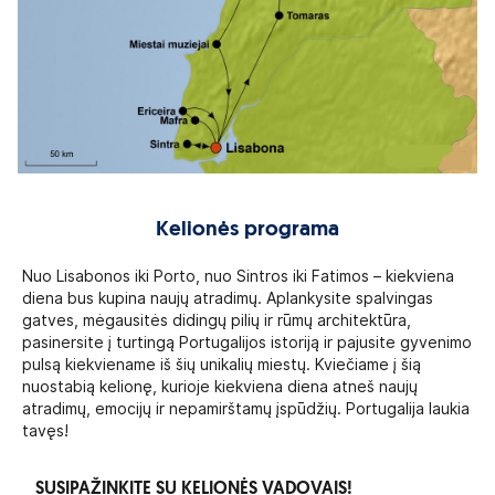
Kelionės programa
Nuo Lisabonos iki Porto, nuo Sintros iki Fatimos – kiekviena
diena bus kupina naujų atradimų. Aplankysite spalvingas
gatves, mėgausitės didingų pilių ir rūmų architektūra,
pasinersite į turtingą Portugalijos istoriją ir pajusite gyvenimo
pulsą kiekviename iš šių unikalių miestų. Kviečiame į šią
nuostabią kelionę, kurioje kiekviena diena atneš naujų
atradimų, emocijų ir nepamirštamų įspūdžių. Portugalija laukia
tavęs!
SUSIPAŽINKITE SU KELIONĖS VADOVAIS!