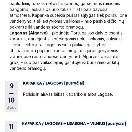
paplūdimių ruožas netoli Lisabonos, garsėjantis ramiomis
bangomis, jaukiais pajūrio takais ir atsipalaidavusia
atmosfera. Kaparika suteikia puikias sąlygas tiek poilsiui prie
vandenyno, tiek aktyvioms veikloms – nuo pasivaikščiojimų
pakrante iki vandens sporto pramogų.
Lagosas (Algarvė)
– pietinėje Portugalijos dalyje esantis
kurortas, garsėjantis įspūdingomis uolų įlankomis, auksiniu
smėliu ir šilta jūra. Lagosas siūlo puikias galimybes
atsipalaiduoti paplūdimiuose, mėgautis jūros gėrybėmis
vietiniuose restoranuose bei tyrinėti Algarvės pakrantės
grožį – nuo pasivaikščiojimų gamtoje iki buriavimo ar kitų
vandens pramogų.
KAPARIKA / LAGOSAS (pusryčiai)
9
–
Poilsis ir laisvas laikas Kaparikoje arba Lagose.
10
dienos
KAPARIKA / LAGOSAS – LISABONA – VILNIUS (pusryčiai)
11