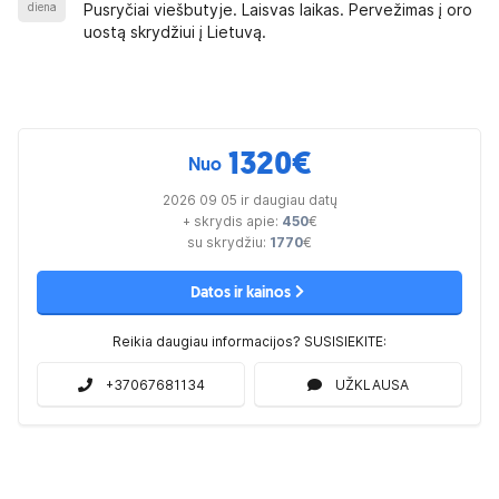
diena
Pusryčiai viešbutyje. Laisvas laikas. Pervežimas į oro
uostą skrydžiui į Lietuvą.
1320
€
Nuo
2026 09 05 ir daugiau datų
+ skrydis apie:
450
€
su skrydžiu:
1770
€
Datos ir kainos
Reikia daugiau informacijos? SUSISIEKITE:
+37067681134
UŽKLAUSA