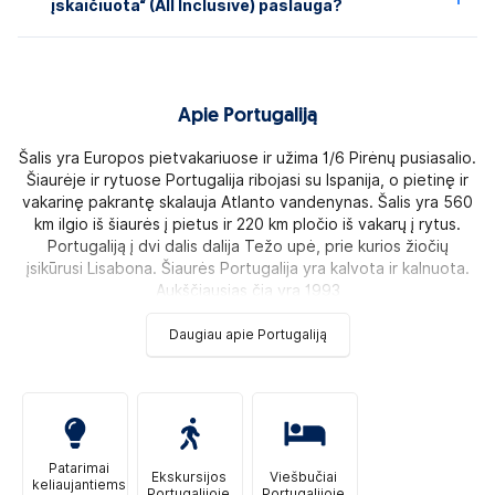
įskaičiuota“ (All Inclusive) paslauga?
Apie Portugaliją
Šalis yra Europos pietvakariuose ir užima 1/6 Pirėnų pusiasalio.
Šiaurėje ir rytuose Portugalija ribojasi su Ispanija, o pietinę ir
vakarinę pakrantę skalauja Atlanto vandenynas. Šalis yra 560
km ilgio iš šiaurės į pietus ir 220 km pločio iš vakarų į rytus.
Portugaliją į dvi dalis dalija Težo upė, prie kurios žiočių
įsikūrusi Lisabona. Šiaurės Portugalija yra kalvota ir kalnuota.
Aukščiausias čia yra 1993
Daugiau apie Portugaliją
Patarimai
Ekskursijos
Viešbučiai
keliaujantiems
Portugalijoje
Portugalijoje