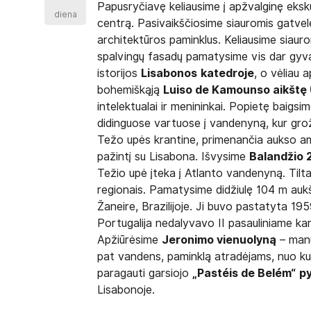
Papusryčiavę keliausime į apžvalginę eksku
diena
centrą. Pasivaikščiosime siauromis gatvel
architektūros paminklus. Keliausime siaur
spalvingų fasadų pamatysime vis dar gyv
istorijos
Lisabonos
katedroje
, o vėliau
bohemiškąją
Luiso de Kamounso aikštę
intelektualai ir menininkai. Popietę baigsi
didinguose vartuose į vandenyną, kur gro
Težo upės krantine, primenančia aukso amž
pažintį su Lisabona.
Išvysime
Balandžio 2
Težio upė įteka į Atlanto vandenyną. Tiltas
regionais. Pamatysime didžiulę 104 m au
Žaneire, Brazilijoje. Ji buvo pastatyta 195
Portugalija nedalyvavo II pasauliniame ka
Apžiūrėsime
Jeronimo vienuolyną
– manue
pat vandens, paminklą atradėjams, nuo kur
paragauti garsiojo
„Pastéis de Belém“
p
Lisabonoje.