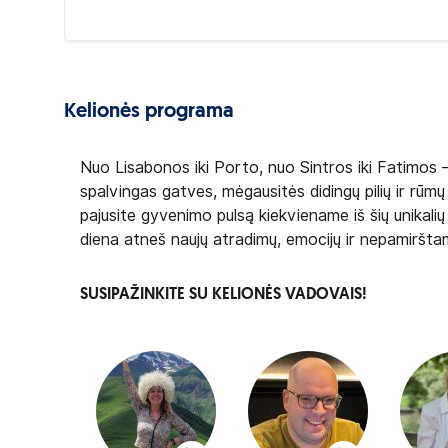
Kelionės programa
Nuo Lisabonos iki Porto, nuo Sintros iki Fatimos 
spalvingas gatves, mėgausitės didingų pilių ir rūmų a
pajusite gyvenimo pulsą kiekviename iš šių unikalių
diena atneš naujų atradimų, emocijų ir nepamirštam
SUSIPAŽINKITE SU KELIONĖS VADOVAIS!