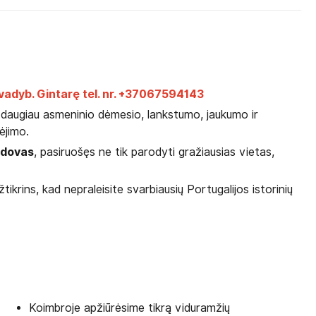
vadyb. Gintarę tel. nr. +37067594143
ia daugiau asmeninio dėmesio, lankstumo, jaukumo ir
bėjimo.
vadovas
, pasiruošęs ne tik parodyti gražiausias vietas,
tikrins, kad nepraleisite svarbiausių Portugalijos istorinių
Koimbroje apžiūrėsime tikrą viduramžių