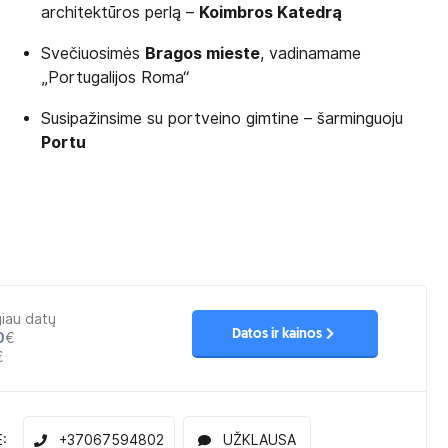
architektūros perlą –
Koimbros Katedrą
Svečiuosimės
Bragos mieste
, vadinamame
„Portugalijos Roma“
Susipažinsime su portveino gimtine – šarminguoju
Portu
giau datų
Datos ir kainos
0
€
€
E:
+37067594802
UŽKLAUSA