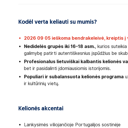
Kodėl verta keliauti su mumis?
2026 09 05 ieškoma bendrakeleivė, kreiptis į 
Nedidelės grupės iki 16-18 asm.
, kurios suteik
galimybę patirti autentiškesnius įspūdžius be sku
Profesionalus lietuviškai kalbantis kelionės 
bet ir pasidalinti įdomiausiomis istorijomis.
Populiari ir subalansuota kelionės programa
už
ir kultūrinių vietų.
Kelionės akcentai
Lankysimės viliojančioje Portugalijos sostinėje