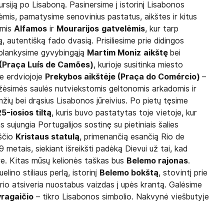
rsiją po Lisaboną. Pasinersime į istorinį Lisabonos
ėmis, pamatysime senovinius pastatus, aikštes ir kitus
omis
Alfamos
ir
Mourarijos
gatvelėmis
, kur tarp
ą, autentišką fado dvasią.
Prisiliesime prie didingos
 aplankysime gyvybingąją
Martim Moniz
aikštę
bei
 (Praça Luís de Camões)
, kurioje susitinka miesto
me erdviojoje
Prekybos aikštėje (Praça do Comércio)
–
žėsimės saulės nutviekstomis geltonomis arkadomis ir
ių bei drąsius Lisabonos jūreivius. Po pietų tęsime
5-iosios tiltą
, kuris buvo pastatytas toje vietoje, kur
 sujungia Portugalijos sostinę su pietiniais šalies
kščio
Kristaus statulą
, primenančią esančią Rio de
9 metais, siekiant išreikšti padėką Dievui už tai, kad
re. Kitas mūsų kelionės taškas bus
Belemo rajonas
.
lino stiliaus perlą, istorinį
Belemo bokštą
, stovintį prie
io atsiveria nuostabus vaizdas į upės krantą. Galėsime
yragaičio
– tikro Lisabonos simbolio. Nakvynė viešbutyje