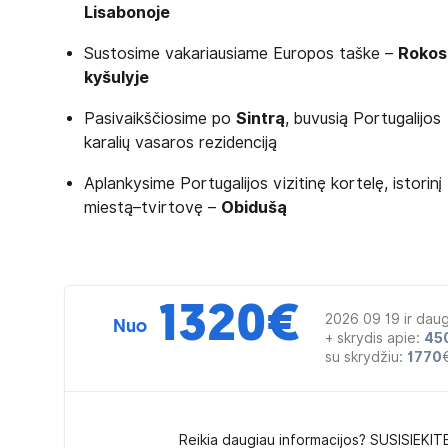
Lisabonoje
Sustosime vakariausiame Europos taške –
Rokos
kyšulyje
Pasivaikščiosime po
Sintrą
, buvusią Portugalijos
karalių vasaros rezidenciją
Aplankysime Portugalijos vizitinę kortelę, istorinį
miestą–tvirtovę –
Obidušą
1320
€
2026 09 19 ir dau
Nuo
+ skrydis apie:
45
su skrydžiu:
1770
Reikia daugiau informacijos? SUSISIEKIT