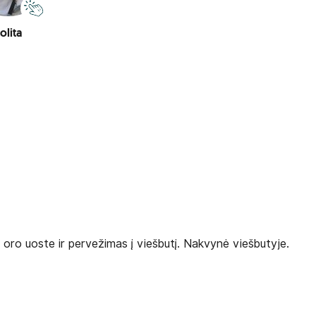
olita
s oro uoste ir pervežimas į viešbutį. Nakvynė viešbutyje.