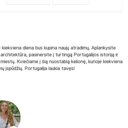
– kiekviena diena bus kupina naujų atradimų. Aplankysite
rchitektūra, pasinersite į turtingą Portugalijos istoriją ir
 miestų. Kviečiame į šią nuostabią kelionę, kurioje kiekviena
ų įspūdžių. Portugalija laukia tavęs!