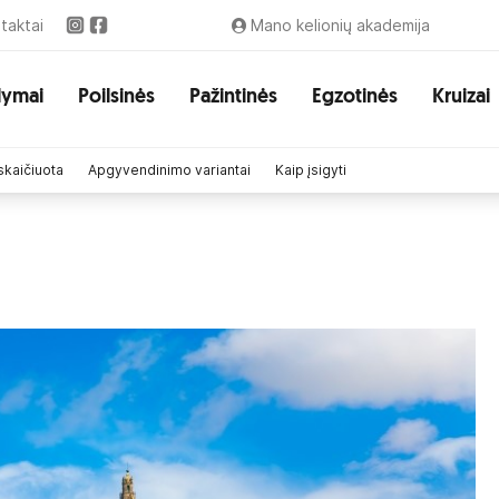
taktai
Mano kelionių akademija
lymai
Poilsinės
Pažintinės
Egzotinės
Kruizai
skaičiuota
Apgyvendinimo variantai
Kaip įsigyti