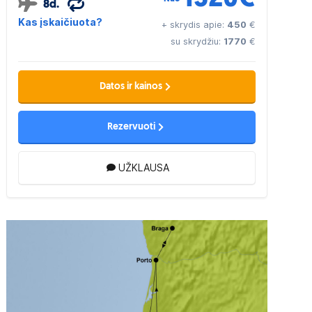
8d.
Kas įskaičiuota?
+ skrydis apie:
450
€
su skrydžiu:
1770
€
Datos ir kainos
Rezervuoti
UŽKLAUSA