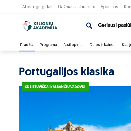
Atostogų gidas
Dažniausi klausimai
Apie mus
Kon
Geriausi pasiū
Pradžia
Programa
Atsiliepimai
Datos ir kainos
Kas į
Portugalijos klasika
SU LIETUVIŠKAI KALBANČIU VADOVU!