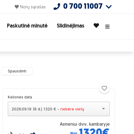
0 700 11007
Norų sąrašas
Paskutinė minutė
Slidinėjimas
Spausdinti
Kelionės data
2026.09.19 (8 d.) 1320 € -
nebėra vietų
Asmeniui dviv. kambaryje
1320
€
Nuo