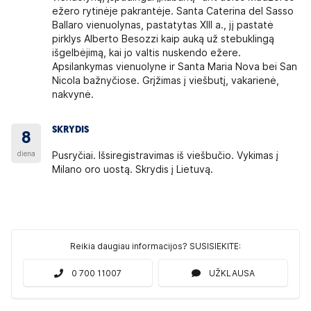
ežero rytinėje pakrantėje. Santa Caterina del Sasso
Ballaro vienuolynas, pastatytas XIII a., jį pastatė
pirklys Alberto Besozzi kaip auką už stebuklingą
išgelbėjimą, kai jo valtis nuskendo ežere.
Apsilankymas vienuolyne ir Santa Maria Nova bei San
Nicola bažnyčiose. Grįžimas į viešbutį, vakarienė,
nakvynė.
SKRYDIS
8
diena
Pusryčiai. Išsiregistravimas iš viešbučio. Vykimas į
Milano oro uostą. Skrydis į Lietuvą.
Reikia daugiau informacijos? SUSISIEKITE:
0 700 11007
UŽKLAUSA