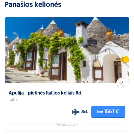
Panašios kelionės
Apulija - pietinės Italijos keliais 8d.
Italija
1567 €
8d.
Nuo
Kelionės datos