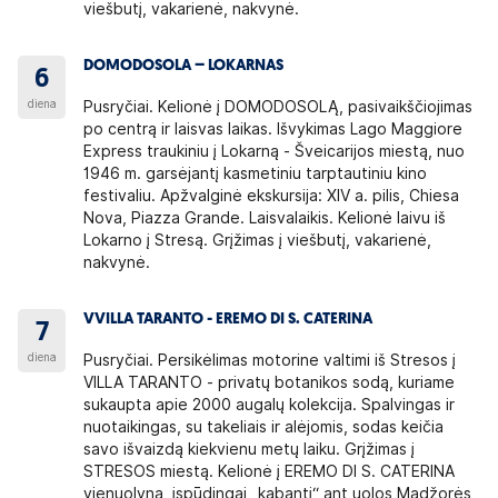
viešbutį, vakarienė, nakvynė.
DOMODOSOLA – LOKARNAS
6
diena
Pusryčiai. Kelionė į DOMODOSOLĄ, pasivaikščiojimas
po centrą ir laisvas laikas. Išvykimas Lago Maggiore
Express traukiniu į Lokarną - Šveicarijos miestą, nuo
1946 m. garsėjantį kasmetiniu tarptautiniu kino
festivaliu. Apžvalginė ekskursija: XIV a. pilis, Chiesa
Nova, Piazza Grande. Laisvalaikis. Kelionė laivu iš
Lokarno į Stresą. Grįžimas į viešbutį, vakarienė,
nakvynė.
VVILLA TARANTO - EREMO DI S. CATERINA
7
diena
Pusryčiai. Persikėlimas motorine valtimi iš Stresos į
VILLA TARANTO - privatų botanikos sodą, kuriame
sukaupta apie 2000 augalų kolekcija. Spalvingas ir
nuotaikingas, su takeliais ir alėjomis, sodas keičia
savo išvaizdą kiekvienu metų laiku. Grįžimas į
STRESOS miestą. Kelionė į EREMO DI S. CATERINA
vienuolyną, įspūdingai „kabantį“ ant uolos Madžorės