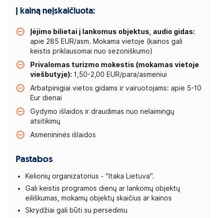
Į kainą neįskaičiuota:
Įėjimo bilietai į lankomus objektus, audio gidas:
apie 285 EUR/asm. Mokama vietoje (kainos gali
keistis priklausomai nuo sezoniškumo)
Privalomas turizmo mokestis (mokamas vietoje
viešbutyje):
1,50-2,00 EUR/para/asmeniui
Arbatpinigiai vietos gidams ir vairuotojams: apie 5-10
Eur dienai
Gydymo išlaidos ir draudimas nuo nelaimingų
atsitikimų
Asmenininės išlaidos
Pastabos
Kelionių organizatorius - "Itaka Lietuva".
Gali keistis programos dienų ar lankomų objektų
eiliškumas, mokamų objektų skaičius ar kainos
Skrydžiai gali būti su persėdimu