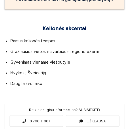
Kelionės akcentai
Ramus kelionės tempas
Gražiausios vietos ir svarbiausi regiono ežerai
Gyvenimas viename viešbutyje
Išvykos į Šveicariją
Daug laisvo laiko
Reikia daugiau informacijos? SUSISIEKITE:
0 700 11007
UŽKLAUSA