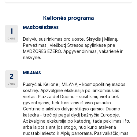
Kelionės programa
MADŽORĖ EŽERAS
1
diena
Dalyvių susirinkimas oro uoste. Skrydis į Milaną.
Pervežimas į viešbutį Stresos apylinkėse prie
MADŽORĖS EŽERO. Apgyvendinimas, vakarienė ir
nakvynė.
MILANAS
2
diena
Pusryčiai. Kelionė į MILANĄ – kosmopolitinę mados
sostinę. Apžvalginė ekskursija po lankomiausias
vietas: Piazza del Duomo – susitikimų vieta tiek
gyventojams, tiek turistams iš viso pasaulio.
Centrinėje aikštės dalyje stūgso garsioji Duomo
katedra - trečioji pagal dydį bažnyčia Europoje.
Apžvalginė ekskursija po katedrą, tada pakilimas liftu
arba laiptais ant jos stogo, nuo kurio atsiveria
nuostabi miesto ir Alpių panorama. Pasivaikščiojimas