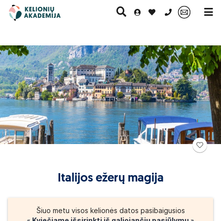
0 700 11007
Paskutinė
Pažintinės
Egzotinės
Kruizai
minutė
kelionės
kelionės
Italijos ežerų magija
Šiuo metu visos kelionės datos pasibaigusios
« Kviečiame išsirinkti iš galiojančių pasiūlymų »