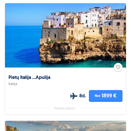
Pietų Italija ...Apulija
Italija
1899 €
8d.
Nuo
Kelionės datos