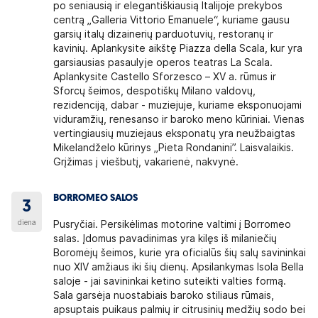
po seniausią ir elegantiškiausią Italijoje prekybos
centrą „Galleria Vittorio Emanuele“, kuriame gausu
garsių italų dizainerių parduotuvių, restoranų ir
kavinių. Aplankysite aikštę Piazza della Scala, kur yra
garsiausias pasaulyje operos teatras La Scala.
Aplankysite Castello Sforzesco – XV a. rūmus ir
Sforcų šeimos, despotiškų Milano valdovų,
rezidenciją, dabar - muziejuje, kuriame eksponuojami
viduramžių, renesanso ir baroko meno kūriniai. Vienas
vertingiausių muziejaus eksponatų yra neužbaigtas
Mikelandželo kūrinys „Pieta Rondanini”. Laisvalaikis.
Grįžimas į viešbutį, vakarienė, nakvynė.
BORROMEO SALOS
3
diena
Pusryčiai. Persikėlimas motorine valtimi į Borromeo
salas. Įdomus pavadinimas yra kilęs iš milaniečių
Boromėjų šeimos, kurie yra oficialūs šių salų savininkai
nuo XIV amžiaus iki šių dienų. Apsilankymas Isola Bella
saloje - jai savininkai ketino suteikti valties formą.
Sala garsėja nuostabiais baroko stiliaus rūmais,
apsuptais puikaus palmių ir citrusinių medžių sodo bei