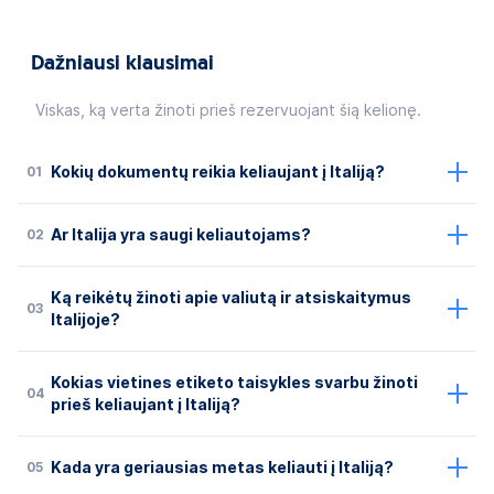
Dažniausi klausimai
Viskas, ką verta žinoti prieš rezervuojant šią kelionę.
01
Kokių dokumentų reikia keliaujant į Italiją?
02
Ar Italija yra saugi keliautojams?
Ką reikėtų žinoti apie valiutą ir atsiskaitymus
03
Italijoje?
Kokias vietines etiketo taisykles svarbu žinoti
04
prieš keliaujant į Italiją?
05
Kada yra geriausias metas keliauti į Italiją?