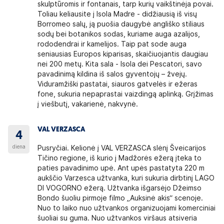
skulptūromis ir fontanais, tarp kurių vaikštinėja povai.
Toliau keliausite į Isola Madre - didžiausią iš visų
Borromeo salų, ją puošia daugybė angliško stiliaus
sodų bei botanikos sodas, kuriame auga azalijos,
rododendrai ir kamelijos. Taip pat sode auga
seniausias Europos kiparisas, skaičiuojantis daugiau
nei 200 metų. Kita sala - Isola dei Pescatori, savo
pavadinimą kildina iš salos gyventojų – žvejų.
Viduramžiški pastatai, siauros gatvelės ir ežeras
fone, sukuria nepaprastai vaizdingą aplinką. Grįžimas
į viešbutį, vakarienė, nakvynė.
VAL VERZASCA
4
diena
Pusryčiai. Kelionė į VAL VERZASCA slėnį Šveicarijos
Tičino regione, iš kurio į Madžorės ežerą įteka to
paties pavadinimo upė. Ant upės pastatyta 220 m
aukščio Varzesca užtvanka, kuri sukuria dirbtinį LAGO
DI VOGORNO ežerą. Užtvanka išgarsėjo Džeimso
Bondo šuoliu pirmoje filmo „Auksinė akis“ scenoje.
Nuo to laiko nuo užtvankos organizuojami komerciniai
šuoliai su guma. Nuo užtvankos viršaus atsiveria