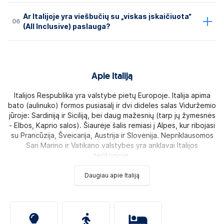
Ar Italijoje yra viešbučių su „viskas įskaičiuota“
06
(All Inclusive) paslauga?
Apie Italiją
Italijos Respublika yra valstybė pietų Europoje. Italija apima
bato (aulinuko) formos pusiasalį ir dvi dideles salas Viduržemio
jūroje: Sardiniją ir Siciliją, bei daug mažesnių (tarp jų žymesnės
- Elbos, Kaprio salos). Šiaurėje šalis remiasi į Alpes, kur ribojasi
su Prancūzija, Šveicarija, Austrija ir Slovėnija. Nepriklausomos
San Marino ir Vatikano valstybės yra anklavai Italijos
teritorijoje.
Daugiau apie Italiją