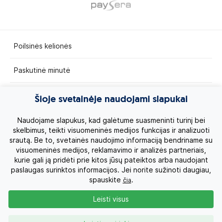
Poilsinės kelionės
Paskutinė minutė
Egzotinės kelionės
Šioje svetainėje naudojami slapukai
Kruizai
Naudojame slapukus, kad galėtume suasmeninti turinį bei
skelbimus, teikti visuomeninės medijos funkcijas ir analizuoti
srautą. Be to, svetainės naudojimo informaciją bendriname su
Kelionės po Lietuvą
visuomeninės medijos, reklamavimo ir analizės partneriais,
kurie gali ją pridėti prie kitos jūsų pateiktos arba naudojant
Apie mus
paslaugas surinktos informacijos. Jei norite sužinoti daugiau,
spauskite
.
čia
Privatumo politika
Leisti visus
Vartotojų teisės