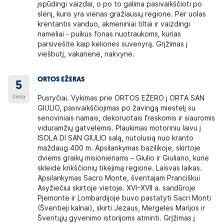
įspūdingi vaizdai, o po to galima pasivaikščioti po
slėnį, kuris yra vienas gražiausių regione. Per uolas
krentantis vanduo, akmeniniai tiltai ir vaizdingi
nameliai - puikus fonas nuotraukoms, kurias
parsivešite kaip kelionės suvenyrą. Grįžimas į
viešbutį, vakarienė, nakvynė.
ORTOS EŽERAS
5
diena
Pusryčiai. Vykimas prie ORTOS EŽERO į ORTA SAN
GIULIO, pasivaikščiojimas po žavingą miestelį su
senoviniais namais, dekoruotais freskomis ir siauromis
viduramžių gatvelėmis. Plaukimas motoriniu laivu į
ISOLA DI SAN GIULIO salą, nutolusią nuo kranto
maždaug 400 m. Apsilankymas bazilikoje, skirtoje
dviems graikų misionieriams – Giulio ir Giuliano, kurie
skleidė krikščionių tikėjimą regione. Laisvas laikas.
Apsilankymas Sacro Monte, šventajam Pranciškui
Asyžiečiui skirtoje vietoje. XVI–XVII a. sandūroje
Pjemonte ir Lombardijoje buvo pastatyti Sacri Monti
(Šventieji kalnai), skirti Jėzaus, Mergelės Marijos ir
Šventųjų gyvenimo istorijoms atminti. Grįžimas į