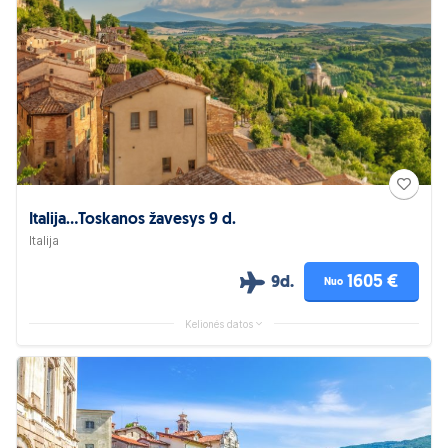
Italija...Toskanos žavesys 9 d.
Italija
1605 €
9d.
Nuo
Kelionės datos