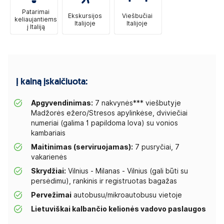
Patarimai
Ekskursijos
Viešbučiai
keliaujantiems
Italijoje
Italijoje
į Italiją
Į kainą įskaičiuota:
Apgyvendinimas:
7 nakvynės*** viešbutyje
Madžorės ežero/Stresos apylinkėse, dviviečiai
numeriai (galima 1 papildoma lova) su vonios
kambariais
Maitinimas (serviruojamas):
7 pusryčiai, 7
vakarienės
Skrydžiai:
Vilnius - Milanas - Vilnius (gali būti su
persėdimu), rankinis ir registruotas bagažas
Pervežimai
autobusu/mikroautobusu vietoje
Lietuviškai kalbančio kelionės vadovo paslaugos