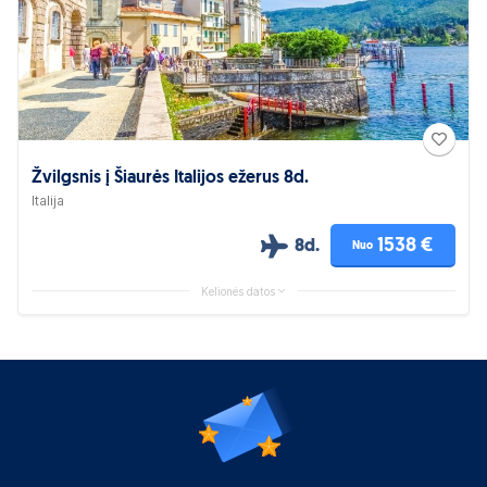
Žvilgsnis į Šiaurės Italijos ežerus 8d.
Italija
1538 €
8d.
Nuo
Kelionės datos