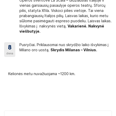
Operos šventovė La Scala – didžiausias Italijoje ir
vienas garsiausių pasaulyje operos teatrų. Sforcų
pilis, statyta XIVa. Viskoci pilies vietoje. Tai viena
prabangiausių Italijos pilių. Laisvas laikas, kurio metu
siūlome pasimėgauti espreso puodeliu. Laisvas laikas.
Išvykimas į nakvynės vietą.
Vakarienė.
Nakvynė
viešbutyje.
Pusryčiai. Priklausomai nuo skrydžio laiko išvykimas į
8
Milano oro uostą.
Skrydis Milanas – Vilnius.
diena
Kelionės metu nuvažiuojama ~1200 km.