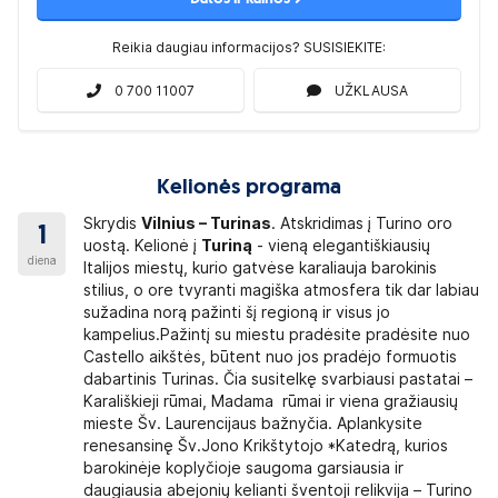
Reikia daugiau informacijos? SUSISIEKITE:
0 700 11007
UŽKLAUSA
Kelionės programa
Skrydis
Vilnius – Turinas
. Atskridimas į Turino oro
1
uostą. Kelionė į
Turiną
- vieną elegantiškiausių
diena
Italijos miestų, kurio gatvėse karaliauja barokinis
stilius, o ore tvyranti magiška atmosfera tik dar labiau
sužadina norą pažinti šį regioną ir visus jo
kampelius.Pažintį su miestu pradėsite pradėsite nuo
Castello aikštės, būtent nuo jos pradėjo formuotis
dabartinis Turinas. Čia susitelkę svarbiausi pastatai –
Karališkieji rūmai, Madama rūmai ir viena gražiausių
mieste Šv. Laurencijaus bažnyčia. Aplankysite
renesansinę Šv.Jono Krikštytojo *Katedrą, kurios
barokinėje koplyčioje saugoma garsiausia ir
daugiausia abejonių kelianti šventoji relikvija – Turino