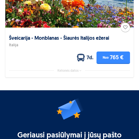
Šveicarija - Monblanas - Šiaurės Italijos ežerai
Italija
765 €
7d.
Nuo
Kelionės datos
Geriausi pasiūlymai į jūsų pašto