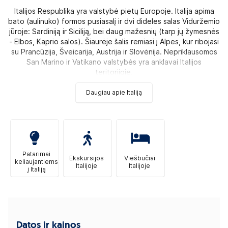
Italijos Respublika yra valstybė pietų Europoje. Italija apima
bato (aulinuko) formos pusiasalį ir dvi dideles salas Viduržemio
jūroje: Sardiniją ir Siciliją, bei daug mažesnių (tarp jų žymesnės
- Elbos, Kaprio salos). Šiaurėje šalis remiasi į Alpes, kur ribojasi
su Prancūzija, Šveicarija, Austrija ir Slovėnija. Nepriklausomos
San Marino ir Vatikano valstybės yra anklavai Italijos
teritorijoje.
Daugiau apie Italiją
Patarimai
Ekskursijos
Viešbučiai
keliaujantiems
Italijoje
Italijoje
į Italiją
Datos ir kainos