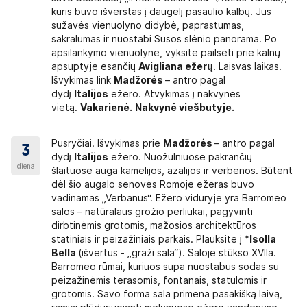
kuris buvo išverstas į daugelį pasaulio kalbų. Jus
sužavės vienuolyno didybė, paprastumas,
sakralumas ir nuostabi Susos slėnio panorama. Po
apsilankymo vienuolyne, vyksite pailsėti prie kalnų
apsuptyje esančių
Avigliana ežerų
. Laisvas laikas.
Išvykimas link
Madžorės
– antro pagal
dydį
Italijos
ežero. Atvykimas į nakvynės
vietą.
Vakarienė.
Nakvynė viešbutyje.
Pusryčiai. Išvykimas prie
Madžorės
– antro pagal
3
dydį
Italijos
ežero. Nuožulniuose pakrančių
diena
šlaituose auga kamelijos, azalijos ir verbenos. Būtent
dėl šio augalo senovės Romoje ežeras buvo
vadinamas „Verbanus“. Ežero viduryje yra Barromeo
salos – natūralaus grožio perliukai, pagyvinti
dirbtinėmis grotomis, mažosios architektūros
statiniais ir peizažiniais parkais. Plauksite į *
Isolla
Bella
(išvertus - „graži sala“). Saloje stūkso XVIIa.
Barromeo rūmai, kuriuos supa nuostabus sodas su
peizažinėmis terasomis, fontanais, statulomis ir
grotomis. Savo forma sala primena pasakišką laivą,