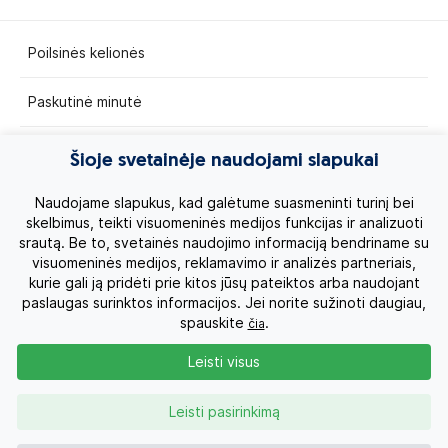
Poilsinės kelionės
Paskutinė minutė
Egzotinės kelionės
Šioje svetainėje naudojami slapukai
Kruizai
Naudojame slapukus, kad galėtume suasmeninti turinį bei
skelbimus, teikti visuomeninės medijos funkcijas ir analizuoti
srautą. Be to, svetainės naudojimo informaciją bendriname su
Kelionės po Lietuvą
visuomeninės medijos, reklamavimo ir analizės partneriais,
kurie gali ją pridėti prie kitos jūsų pateiktos arba naudojant
Apie mus
paslaugas surinktos informacijos. Jei norite sužinoti daugiau,
spauskite
.
čia
Privatumo politika
Leisti visus
Vartotojų teisės
Leisti pasirinkimą
Kontaktai