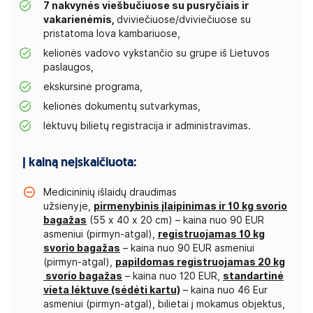
7 nakvynės viešbučiuose su pusryčiais ir
vakarienėmis,
dviviečiuose/dviviečiuose su
pristatoma lova kambariuose,
kelionės vadovo vykstančio su grupe iš Lietuvos
paslaugos,
ekskursinė programa,
kelionės dokumentų sutvarkymas,
lėktuvų bilietų registracija ir administravimas.
Į kainą neįskaičiuota:
Medicininių išlaidų draudimas
užsienyje,
pirmenybinis įlaipinimas ir 10 kg svorio
bagažas
(55 x 40 x 20 cm) – kaina nuo 90 EUR
asmeniui (pirmyn-atgal),
registruojamas 10 kg
svorio bagažas
– kaina nuo 90 EUR asmeniui
(pirmyn-atgal),
papildomas registruojamas 20 kg
svorio bagažas
– kaina nuo 120 EUR,
standartinė
vieta lėktuve (sėdėti kartu)
– kaina nuo 46 Eur
asmeniui (pirmyn-atgal), bilietai į mokamus objektus,