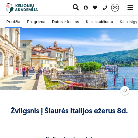
0 700 11007
Pradžia
Programa
Datos ir kainos
Kas įskaičiuota
Kaip įsigyt
Paskutinė
Pažintinės
Egzotinės
Kruizai
minutė
kelionės
kelionės
Žvilgsnis į Šiaurės Italijos ežerus 8d.