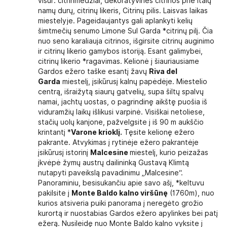
visur: citrinmedžiai, dekoratyvinės citrinos prie italų
namų durų, citrinų likeris, Citrinų pilis. Laisvas laikas
miestelyje. Pageidaujantys gali aplankyti kelių
šimtmečių senumo Limone Sul Garda *citrinų pilį. Čia
nuo seno karaliauja citrinos, išgirsite citrinų auginimo
ir citrinų likerio gamybos istoriją. Esant galimybei,
citrinų likerio *ragavimas. Kelionė į šiauriausiame
Gardos ežero taške esantį žavų
Riva del
Garda
miestelį, įsikūrusį kalnų papėdėje. Miestelio
centrą, išraižytą siaurų gatvelių, supa šiltų spalvų
namai, jachtų uostas, o pagrindinę aikštę puošia iš
viduramžių laikų išlikusi varpinė. Visiškai netoliese,
stačių uolų kanjone, pažvelgsite į iš 90 m aukščio
krintantį *
Varone krioklį.
Tęsite kelionę ežero
pakrante. Atvykimas į rytinėje ežero pakrantėje
įsikūrusį istorinį
Malcesine
miestelį, kurio peizažas
įkvėpė žymų austrų dailininką Gustavą Klimtą
nutapyti paveikslą pavadinimu „Malcesine“.
Panoraminiu, besisukančiu apie savo ašį, *keltuvu
pakilsite į
Monte Baldo kalno viršūnę
(1760m), nuo
kurios atsiveria puiki panorama į neregėto grožio
kurortą ir nuostabias Gardos ežero apylinkes bei patį
ežerą. Nusileidę nuo Monte Baldo kalno vyksite į