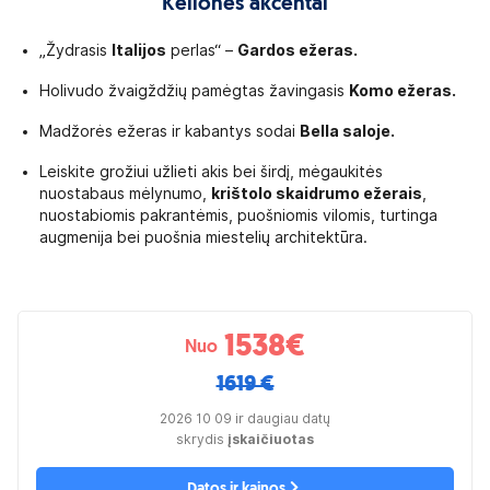
Kelionės akcentai
„Žydrasis
Italijos
perlas“ –
Gardos ežeras.
Holivudo žvaigždžių pamėgtas žavingasis
Komo ežeras.
Madžorės ežeras ir kabantys sodai
Bella saloje.
Leiskite grožiui užlieti akis bei širdį, mėgaukitės
nuostabaus mėlynumo,
krištolo skaidrumo ežerais
,
nuostabiomis pakrantėmis, puošniomis vilomis, turtinga
augmenija bei puošnia miestelių architektūra.
1538
€
Nuo
1619 €
2026 10 09 ir daugiau datų
skrydis
įskaičiuotas
Datos ir kainos