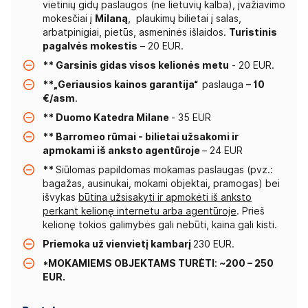
vietinių gidų paslaugos (ne lietuvių kalba), įvažiavimo
mokesčiai į
Milaną
, plaukimų bilietai į salas,
arbatpinigiai, pietūs, asmeninės išlaidos.
Turistinis
pagalvės mokestis
– 20 EUR.
** Garsinis gidas visos kelionės metu
- 20 EUR.
**„Geriausios kainos garantija“
paslauga
– 10
€/asm
.
** Duomo Katedra Milane
- 35 EUR
** Barromeo rūmai - bilietai užsakomi ir
apmokami iš anksto agentūroje
– 24 EUR
**
Siūlomas papildomas mokamas paslaugas (pvz.:
bagažas, ausinukai, mokami objektai, pramogas) bei
išvykas
būtina užsisakyti ir apmokėti iš anksto
perkant kelionę internetu arba agentūroje
. Prieš
kelionę tokios galimybės gali nebūti, kaina gali kisti.
Priemoka už vienvietį kambarį
230 EUR.
*MOKAMIEMS OBJEKTAMS TURĖTI
:
~200 – 250
EUR.