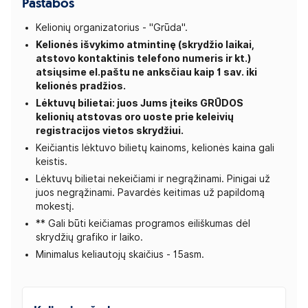
Pastabos
Kelionių organizatorius - "Grūda".
Kelionės išvykimo atmintinę (skrydžio laikai,
atstovo kontaktinis telefono numeris ir kt.)
atsiųsime el.paštu ne anksčiau kaip 1 sav. iki
kelionės pradžios.
Lėktuvų bilietai: juos Jums įteiks GRŪDOS
kelionių atstovas oro uoste prie keleivių
registracijos vietos skrydžiui.
Keičiantis lėktuvo bilietų kainoms, kelionės kaina gali
keistis.
Lėktuvų bilietai nekeičiami ir negrąžinami. Pinigai už
juos negrąžinami. Pavardės keitimas už papildomą
mokestį.
** Gali būti keičiamas programos eiliškumas dėl
skrydžių grafiko ir laiko.
Minimalus keliautojų skaičius - 15asm.