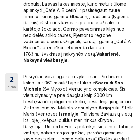
drobulė. Laisvas laikas mieste, kurio metu siūlome
aplankyti „Cafe Al Bicerin“ ir pasimėgauti taure
firminio Turino gėrimo (ilbicerin), ruošiamo (lygiomis
dalimis) iš stiprios kavos ir grietinėle užbalinto
karštojo šokolado. Gėrimo pavadinimas kilęs nuo
nedidelės stiklo taurės, Pjemonto regione
vadinamos bicerin. Originalų karštąjį gėrimą „Café Al
Bicerin“ autentiškai tebeverda dar nuo
1783 m. Išvykimas į nakvynės vietą.
Vakarienė.
Nakvynė viešbutyje.
Pusryčiai. Vaizdingu keliu vyksite ant Pirchiriano
2
kalno, kur 962 m aukštyje stūkso
*Sacra di San
diena
Michele
(Šv.Mykolo) vienuolyno kompleksas. Šis
vienuolynas yra prie daugiau kaip 2000 km
besitęsiančio piligriminio kelio, tiesia linija jungiančio
7 stotis: nuo šv. Mykolo vienuolyno
Airijoje
iki Stella
Maris šventovės
Izraelyje
. Tai viena žaviausių vietų
Italijoje, įkvėpusi puikius menininkus kūrybai.
Rašytojas Umberto Eco, apsilankęs šioje nuostabioje
vietoje, pakerėtas jos grožio, parašė garsiausią
savo bestselerį „II nome della rosa“ (Rožės vardas),