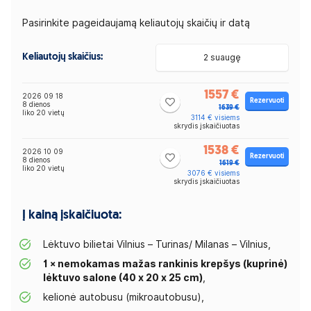
Pasirinkite pageidaujamą keliautojų skaičių ir datą
Keliautojų skaičius:
2 suaugę
1557 €
2026 09 18
Rezervuoti
8 dienos
1639 €
liko 20 vietų
3114 € visiems
skrydis įskaičiuotas
1538 €
2026 10 09
Rezervuoti
8 dienos
1619 €
liko 20 vietų
3076 € visiems
skrydis įskaičiuotas
Į kainą įskaičiuota:
Lėktuvo bilietai Vilnius – Turinas/ Milanas – Vilnius,
1 × nemokamas mažas rankinis krepšys (kuprinė)
lėktuvo salone (40 x 20 x 25 cm)
,
kelionė autobusu (mikroautobusu),