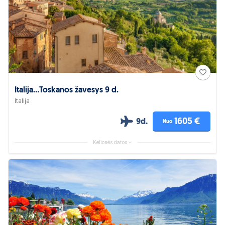
Italija...Toskanos žavesys 9 d.
Italija
1605 €
9d.
Nuo
Kelionės datos