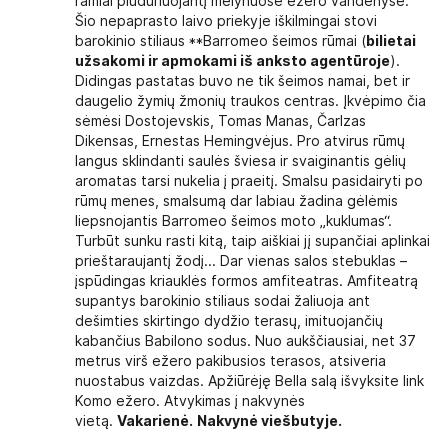
ramiai plūduriuojantį mėlynuose ežero vandenyse.
Šio nepaprasto laivo priekyje iškilmingai stovi
barokinio stiliaus **Barromeo šeimos rūmai (
bilietai
užsakomi ir apmokami iš anksto agentūroje
).
Didingas pastatas buvo ne tik šeimos namai, bet ir
daugelio žymių žmonių traukos centras. Įkvėpimo čia
sėmėsi Dostojevskis, Tomas Manas, Čarlzas
Dikensas, Ernestas Hemingvėjus. Pro atvirus rūmų
langus sklindanti saulės šviesa ir svaiginantis gėlių
aromatas tarsi nukelia į praeitį. Smalsu pasidairyti po
rūmų menes, smalsumą dar labiau žadina gėlėmis
liepsnojantis Barromeo šeimos moto „kuklumas“.
Turbūt sunku rasti kitą, taip aiškiai jį supančiai aplinkai
prieštaraujantį žodį... Dar vienas salos stebuklas –
įspūdingas kriauklės formos amfiteatras. Amfiteatrą
supantys barokinio stiliaus sodai žaliuoja ant
dešimties skirtingo dydžio terasų, imituojančių
kabančius Babilono sodus. Nuo aukščiausiai, net 37
metrus virš ežero pakibusios terasos, atsiveria
nuostabus vaizdas. Apžiūrėję Bella salą išvyksite link
Komo ežero. Atvykimas į nakvynės
vietą.
Vakarienė.
Nakvynė viešbutyje.