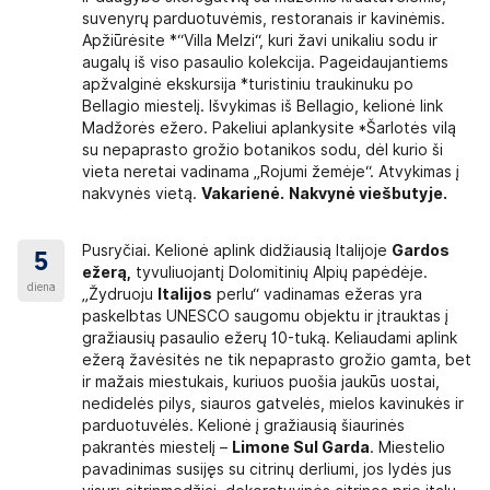
suvenyrų parduotuvėmis, restoranais ir kavinėmis.
Apžiūrėsite *“Villa Melzi“, kuri žavi unikaliu sodu ir
augalų iš viso pasaulio kolekcija. Pageidaujantiems
apžvalginė ekskursija *turistiniu traukinuku po
Bellagio miestelį. Išvykimas iš Bellagio, kelionė link
Madžorės ežero. Pakeliui aplankysite *Šarlotės vilą
su nepaprasto grožio botanikos sodu, dėl kurio ši
vieta neretai vadinama „Rojumi žemėje“. Atvykimas į
nakvynės vietą.
Vakarienė.
Nakvynė viešbutyje.
Pusryčiai. Kelionė aplink didžiausią Italijoje
Gardos
5
ežerą,
tyvuliuojantį Dolomitinių Alpių papėdėje.
diena
„Žydruoju
Italijos
perlu“ vadinamas ežeras yra
paskelbtas UNESCO saugomu objektu ir įtrauktas į
gražiausių pasaulio ežerų 10-tuką. Keliaudami aplink
ežerą žavėsitės ne tik nepaprasto grožio gamta, bet
ir mažais miestukais, kuriuos puošia jaukūs uostai,
nedidelės pilys, siauros gatvelės, mielos kavinukės ir
parduotuvėlės. Kelionė į gražiausią šiaurinės
pakrantės miestelį –
Limone Sul Garda
. Miestelio
pavadinimas susijęs su citrinų derliumi, jos lydės jus