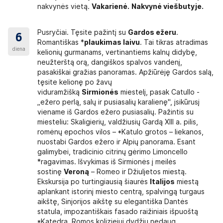
nakvynės vietą.
Vakarienė.
Nakvynė viešbutyje.
Pusryčiai. Tęsite pažintį su
Gardos ežeru
.
6
Romantiškas *
plaukimas laivu
. Tai tikras atradimas
diena
kelionių gurmanams, vertinantiems kalnų didybę,
neužterštą orą, dangiškos spalvos vandenį,
pasakiškai gražias panoramas. Apžiūrėję Gardos salą,
tęsite kelionę po žavų
viduramžišką
Sirmionės
miestelį, pasak Catullo -
„ežero perlą, salų ir pusiasalių karalienę", įsikūrusį
viename iš Gardos ežero pusiasalių. Pažintis su
miesteliu: Skaligierių, valdžiusių Gardą XIII a. pilis,
romėnų epochos vilos – *Katulo grotos – liekanos,
nuostabi Gardos ežero ir Alpių panorama. Esant
galimybei, tradicinio citrinų gėrimo Limoncello
*ragavimas. Išvykimas iš Sirmionės į meilės
sostinę
Veroną
– Romeo ir Džiuljetos miestą.
Ekskursija po turtingiausią šiaurės
Italijos
miestą
aplankant istorinį miesto centrą, spalvingą turgaus
aikštę, Sinjorijos aikštę su elegantiška Dantės
statula, impozantiškais fasado raižiniais išpuoštą
*Katedrą, Romos koliziejui dydžiu nedaug