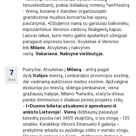
tenusileidžiantį, puikiai išsilaikiusį romėnų *amfiteatrą
- Areną, kuriame ir šiandien organizuojami
grandioziniai muzikos koncertai bei operų
pastatymai, *Džiuljetos namą su garsiuoju balkonėliu,
impozantiškus Veronos valdovų Skaligierių kapus.
Laisvas laikas, kurio metu galite apsilankyti užeigoje
paragauti espresso kavos. Išvykimas iš Veronos
link
Milano
. Atvykimas į nakvynės
vietą.
Vakarienė.
Nakvynė viešbutyje.
Pusryčiai. Atvykimas į
Milaną
- antrą pagal
7
dydį
Italijos
miestą, Lombardijos provincijos sostinę,
diena
dar vadinamą aukštosios mados sostine. Apžvalginė
ekskursija po miestą: didinga penkianavė, viena
gražiausių Italijoje, Milano *katedra, statyta ištisus
penkis šimtmečius ir išlaikiusi pirminį projekto stilių
-
(*Duomo bilietai užsakomi ir apmokami iš
anksto Lietuvoje
).
Vieną
didžiausių pasaulyje
katedrų puošia net 3400 skulptūrų, o jos stogą – 135
smailės. Karališkoji Viktoro Emanuelio II galerija –
prekybinė arkada su įspūdingu stiklo ir metalo stogu.