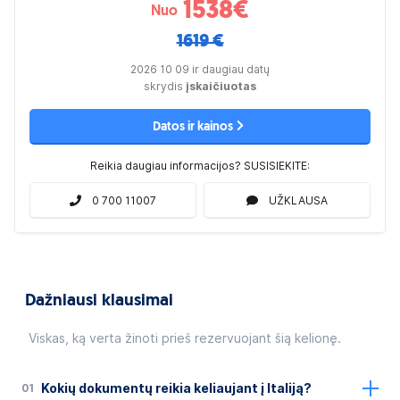
1538
€
Nuo
1619 €
2026 10 09 ir daugiau datų
skrydis
įskaičiuotas
Datos ir kainos
Reikia daugiau informacijos? SUSISIEKITE:
0 700 11007
UŽKLAUSA
Dažniausi klausimai
Viskas, ką verta žinoti prieš rezervuojant šią kelionę.
01
Kokių dokumentų reikia keliaujant į Italiją?