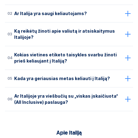
02
Ar Italija yra saugi keliautojams?
Ką reikėtų žinoti apie valiutą ir atsiskaitymus
03
Italijoje?
Kokias vietines etiketo taisykles svarbu žinoti
04
prieš keliaujant į Italiją?
05
Kada yra geriausias metas keliauti į Italiją?
Ar Italijoje yra viešbučių su „viskas įskaičiuota“
06
(All Inclusive) paslauga?
Apie Italiją