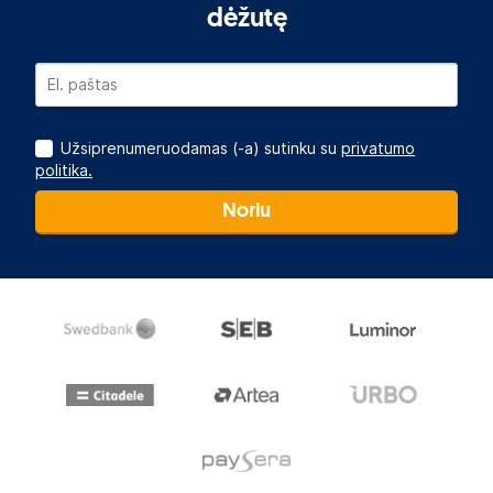
dėžutę
Užsiprenumeruodamas (-a) sutinku su
privatumo
politika.
Noriu