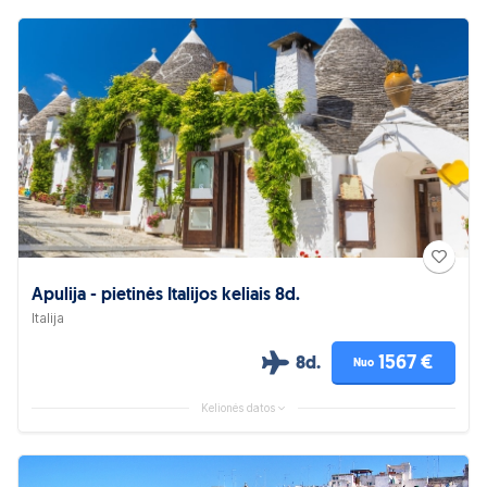
Apulija - pietinės Italijos keliais 8d.
Italija
1567 €
8d.
Nuo
Kelionės datos