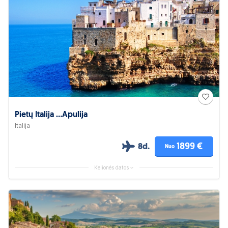
Pietų Italija ...Apulija
Italija
1899 €
8d.
Nuo
Kelionės datos