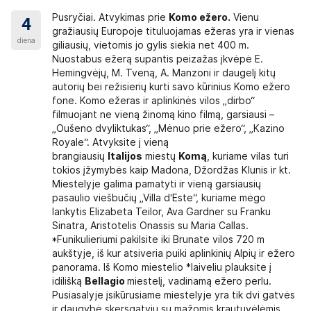
Pusryčiai. Atvykimas prie
Komo ežero.
Vienu
4
gražiausių Europoje tituluojamas ežeras yra ir vienas
diena
giliausių, vietomis jo gylis siekia net 400 m.
Nuostabus ežerą supantis peizažas įkvėpė E.
Hemingvėjų, M. Tveną, A. Manzoni ir daugelį kitų
autorių bei režisierių kurti savo kūrinius Komo ežero
fone. Komo ežeras ir aplinkinės vilos „dirbo“
filmuojant ne vieną žinomą kino filmą, garsiausi –
„Oušeno dvyliktukas“, „Mėnuo prie ežero“, „Kazino
Royale“. Atvyksite į vieną
brangiausių
Italijos
miestų
Komą
, kuriame vilas turi
tokios įžymybės kaip Madona, Džordžas Klunis ir kt.
Miestelyje galima pamatyti ir vieną garsiausių
pasaulio viešbučių „Villa d‘Este“, kuriame mėgo
lankytis Elizabeta Teilor, Ava Gardner su Franku
Sinatra, Aristotelis Onassis su Maria Callas.
*Funikulieriumi pakilsite iki Brunate vilos 720 m
aukštyje, iš kur atsiveria puiki aplinkinių Alpių ir ežero
panorama. Iš Komo miestelio *laiveliu plauksite į
idilišką
Bellagio
miestelį, vadinamą ežero perlu.
Pusiasalyje įsikūrusiame miestelyje yra tik dvi gatvės
ir daugybė skersgatvių su mažomis krautuvėlėmis,