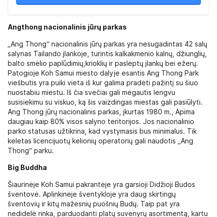
Angthong nacionalinis jūrų parkas
„Ang Thong“ nacionalinis jūrų parkas yra nesugadintas 42 salų
salynas Tailando įlankoje, turintis kalkakmenio kalnų, džiunglių,
balto smėlio paplūdimių,krioklių ir paslėptų įlankų bei ežerų.
Patogioje Koh Samui miesto dalyje esantis Ang Thong Park
viešbutis yra puiki vieta iš kur galima pradėti pažintį su šiuo
nuostabiu miestu. Iš čia svečiai gali mėgautis lengvu
susisiekimu su viskuo, ką šis vaizdingas miestas gali pasiūlyti.
Ang Thong jūrų nacionalinis parkas, įkurtas 1980 m., Apima
daugiau kaip 80% visos salyno teritorijos. Jos nacionalinio
parko statusas užtikrina, kad vystymasis bus minimalus. Tik
keletas licencijuotų kelionių operatorių gali naudotis „Ang
Thong“ parku.
Big Buddha
Šiaurinėje Koh Samui pakrantėje yra garsioji Didžioji Budos
šventovė. Aplinkinėje šventykloje yra daug skirtingų
šventovių ir kitų mažesnių puošnių Budų. Taip pat yra
nedidelė rinka, parduodanti platų suvenyrų asortimentą, kartu