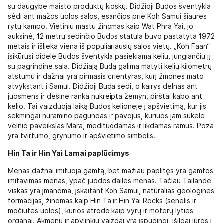
su daugybe maisto produktų kioskų. Didžioji Budos šventykla
sėdi ant mažos uolos salos, esančios prie Koh Samui šiaurės
rytų kampo. Vietiniu mastu žinomas kaip Wat Phra Yai, jo
auksinė, 12 metrų sėdinčio Budos statula buvo pastatyta 1972
metais ir išlieka viena iš populiariausių salos vietų. „Koh Faan“
įsikūrusi didelė Budos šventykla pasiekiama keliu, jungiančiu jį
su pagrindine sala. Didžiają Budą galima matyti kelių kilometrų
atstumu ir dažnai yra pirmasis orientyras, kurį žmonės mato
atvykstant į Samui. Didžioji Buda sėdi, o kairys delnas ant
juosmens ir dešinė ranka nukreipta žemyn, pirštai kabo ant
kelio. Tai vaizduoja laiką Budos kelionėje į apšvietimą, kur jis
sėkmingai nuramino pagundas ir pavojus, kuriuos jam sukėlė
velnio paveikslas Mara, medituodamas ir likdamas ramus. Poza
yra tvirtumo, grynumo ir apšvietimo simbolis.
Hin Ta ir Hin Yai Lamai paplūdimys
Menas dažnai imituoja gamtą, bet mažiau paplitęs yra gamtos
imitavimas menas, ypač juodos dailės menas. Tačiau Tailande
viskas yra įmanoma, įskaitant Koh Samui, natūralias geologines
formacijas, žinomas kaip Hin Ta ir Hin Yai Rocks (senelis ir
močiutės uolos), kurios atrodo kaip vyrų ir moterų lyties
organai. Akmenų ir apylinkių vaizdai yra įspūdingi, išilgai jūros į