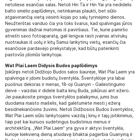
netoliese esančias salas. Netoli Hin Ta ir Hin Yai yra nedidelis
balto smėlio paplūdimys, netinkamas plaukti, bet siūlo
atgaivinančią vietą vėsinti kojas po salų tyrinėjimo dienos.
Neužterštas vanduo čia yra toks švarus, kad spalvingas jūros
gyvenimas dažnai matomas iš paviršiaus. Tie, kurie pamiršo
atnešti savo fotoaparatą, gali lengvai rasti įvairias atvirukų
nuotraukas iš uolų ir kitų Samui lankytinų vietų, esančių čia
esančiose pardavėjo prekystalyje, kad būtų patenkinti
pastovūs įdomūs lankytojai.
Wat Plai Laem Didysis Budos paplūdimys
Įsikūręs netoli Didžiojo Budos salos šiaurėje, Wat Plai Laem yra
spalvinga ir įdomi budistų šventykla. Šventykloje yra labai
puošnus dekoras ir menas, 18-oji Guanyin - Gailestingumo
deivė - vaizdas ir didelė balta kinų Buda, įsikūrusi ant ežero.
Jei paaukosite pinigus šventyklos palaikymui, jums bus
duodama maisto maišelis, kad galėtumėte mesti į ežerą
besidriekiančioms žuvims. Netoli Didžiosios Budos šventyklos,
Wat Plai Laem siūlo lankytojams vaizdą į kinų ir tajų įsitikinimus,
taip pat kai kuriuos sudėtingus budistinius menus ir
architektūrą. „Wat Plai Laem“ yra gyva ir aktyvi šventykla,
kurioje kiekvieną dieną atsidavę bhaktai pagerbia Guanyiną ir