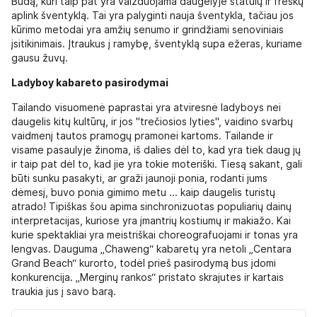
Budą, kuri taip pat yra vaizduojama daugelyje statulų ir freskų
aplink šventyklą. Tai yra palyginti nauja šventykla, tačiau jos
kūrimo metodai yra amžių senumo ir grindžiami senoviniais
įsitikinimais. Įtraukus į ramybę, šventyklą supa ežeras, kuriame
gausu žuvų.
Ladyboy kabareto pasirodymai
Tailando visuomenė paprastai yra atviresnė ladyboys nei
daugelis kitų kultūrų, ir jos "trečiosios lyties", vaidino svarbų
vaidmenį tautos pramogų pramonei kartoms. Tailande ir
visame pasaulyje žinoma, iš dalies dėl to, kad yra tiek daug jų
ir taip pat dėl ​​to, kad jie yra tokie moteriški. Tiesą sakant, gali
būti sunku pasakyti, ar graži jaunoji ponia, rodanti jums
dėmesį, buvo ponia gimimo metu ... kaip daugelis turistų
atrado! Tipiškas šou apima sinchronizuotas populiarių dainų
interpretacijas, kuriose yra įmantrių kostiumų ir makiažo. Kai
kurie spektakliai yra meistriškai choreografuojami ir tonas yra
lengvas. Dauguma „Chaweng“ kabaretų yra netoli „Centara
Grand Beach“ kurorto, todėl prieš pasirodymą bus įdomi
konkurencija. „Merginų rankos“ pristato skrajutes ir kartais
traukia jus į savo barą.