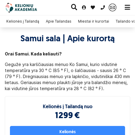
0 700 11007
Kelionės į Tailandą
Apie Tailandas
Miestai ir kurortai
Tailando v
Samui sala | Apie kurortą
Paskutinė
Pažintinės
Egzotinės
Kruizai
minutė
kelionės
kelionės
Orai Samui. Kada keliauti?
Gegužė yra karščiausias mėnuo Ko Samui, kurio vidutinė
temperatūra yra 30 ° C (85 ° F), o šalčiausias - sausis 26 ° C
(79 ° F). Drėgniausias mėnuo yra lapkričio, vidutiniškai 430 mm
lietaus. Geriausias mėnuo plaukti jūroje yra balandžio mėnesį,
kai vidutinė jūros temperatūra yra 28 ° C (82 ° F).
Kelionės į Tailandą nuo
1299 €
Kelionės