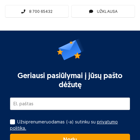
8 700 65432
UŽKLAUSA
Geriausi pasiūlymai į jūsų pašto
dėžutę
Užsiprenumeruodamas (-a) sutinku su
privatumo
politika.