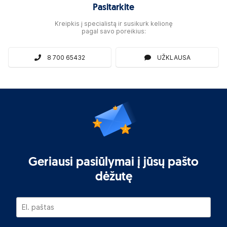
Pasitarkite
Kreipkis į specialistą ir susikurk kelionę
pagal savo poreikius:
8 700 65432
UŽKLAUSA
Geriausi pasiūlymai į jūsų pašto
dėžutę