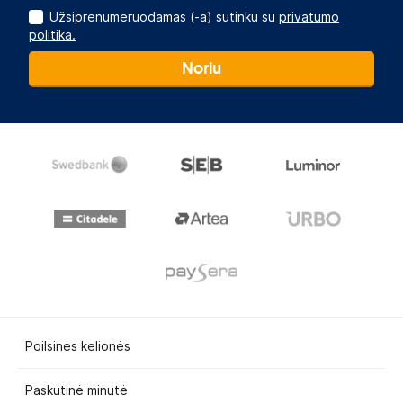
Užsiprenumeruodamas (-a) sutinku su
privatumo
politika.
Noriu
Poilsinės kelionės
Paskutinė minutė