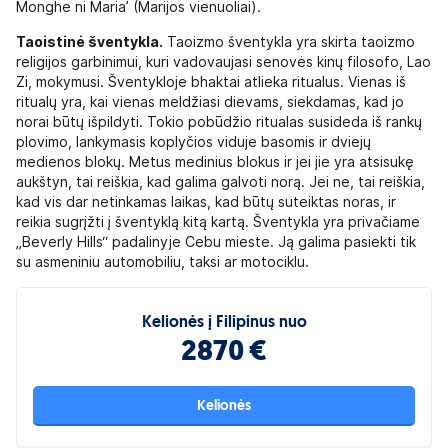
Monghe ni Maria’ (Marijos vienuoliai).
Taoistinė šventykla.
Taoizmo šventykla yra skirta taoizmo
religijos garbinimui, kuri vadovaujasi senovės kinų filosofo, Lao
Zi, mokymusi. Šventykloje bhaktai atlieka ritualus. Vienas iš
ritualų yra, kai vienas meldžiasi dievams, siekdamas, kad jo
norai būtų išpildyti. Tokio pobūdžio ritualas susideda iš rankų
plovimo, lankymasis koplyčios viduje basomis ir dviejų
medienos blokų. Metus medinius blokus ir jei jie yra atsisukę
aukštyn, tai reiškia, kad galima galvoti norą. Jei ne, tai reiškia,
kad vis dar netinkamas laikas, kad būtų suteiktas noras, ir
reikia sugrįžti į šventyklą kitą kartą. Šventykla yra privačiame
„Beverly Hills“ padalinyje Cebu mieste. Ją galima pasiekti tik
su asmeniniu automobiliu, taksi ar motociklu.
Kelionės į Filipinus nuo
2870 €
Kelionės