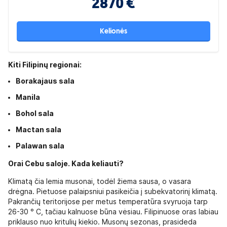
2870 €
Kelionės
Kiti Filipinų regionai:
Borakajaus sala
Manila
Bohol sala
Mactan sala
Palawan sala
Orai Cebu saloje. Kada keliauti?
Klimatą čia lemia musonai, todėl žiema sausa, o vasara
drėgna. Pietuose palaipsniui pasikeičia į subekvatorinį klimatą.
Pakrančių teritorijose per metus temperatūra svyruoja tarp
26-30 ° C, tačiau kalnuose būna vėsiau. Filipinuose oras labiau
priklauso nuo kritulių kiekio. Musonų sezonas, prasideda