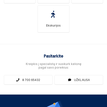
Ekskurijos
Pasitarkite
Kreipkis į specialistą ir susikurk kelionę
pagal savo poreikius:
8 700 65432
UŽKLAUSA