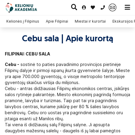
0 700 11007
Kelionės į Filipinus
Apie Filipinai
Miestai ir kurortai
Ekskursijos 
Cebu sala | Apie kurortą
Paskutinė
Pažintinės
Egzotinės
Kruizai
minutė
kelionės
kelionės
FILIPINAI: CEBU SALA
Cebu -
sostinė to paties pavadinimo provincijos pietinėje
Filipinų dalyje ir pirmoji ispanų įkurta gyvenvietė šalyje. Mieste
yra apie 700.000 gyventojų, o visoje metropolio teritorijoje
gyventojų skaičius viršija du milijonus.
Cebu - antras didžiausias Filipinų ekonomikos centras, įsikūręs
salos rytinėje pakrantėje. Miesto ekonominį pagrindą formuoja
pramonė, laivyba ir turizmas. Taip pat tai yra pagrindinis
laivybos centras, kuriame įsikūrę per 80 % šalies laivybos
bendrovių. Cebu oro uostas yra pagrindinė susisiekimo oru
įstaiga esanti už Manilos ribų.
Tai viena iš didžiausių salų Filipinų salyne. Ji apsupta
daugybės mažesnių salelių - daugelis iš jų labai pamėgtos