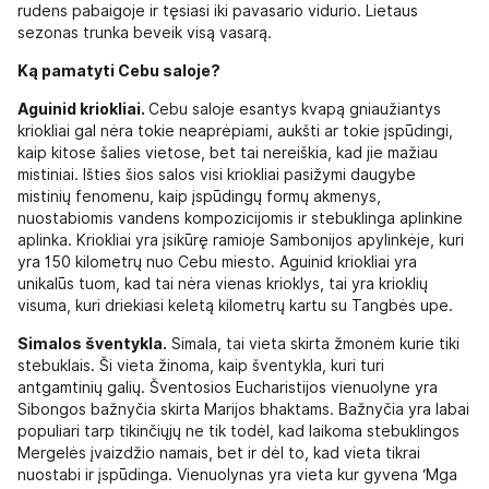
rudens pabaigoje ir tęsiasi iki pavasario vidurio. Lietaus
sezonas trunka beveik visą vasarą.
Ką pamatyti Cebu saloje?
Aguinid kriokliai.
Cebu saloje esantys kvapą gniaužiantys
kriokliai gal nėra tokie neaprėpiami, aukšti ar tokie įspūdingi,
kaip kitose šalies vietose, bet tai nereiškia, kad jie mažiau
mistiniai. Išties šios salos visi kriokliai pasižymi daugybe
mistinių fenomenu, kaip įspūdingų formų akmenys,
nuostabiomis vandens kompozicijomis ir stebuklinga aplinkine
aplinka. Kriokliai yra įsikūrę ramioje Sambonijos apylinkėje, kuri
yra 150 kilometrų nuo Cebu miesto. Aguinid kriokliai yra
unikalūs tuom, kad tai nėra vienas krioklys, tai yra krioklių
visuma, kuri driekiasi keletą kilometrų kartu su Tangbės upe.
Simalos šventykla.
Simala, tai vieta skirta žmonėm kurie tiki
stebuklais. Ši vieta žinoma, kaip šventykla, kuri turi
antgamtinių galių. Šventosios Eucharistijos vienuolyne yra
Sibongos bažnyčia skirta Marijos bhaktams. Bažnyčia yra labai
populiari tarp tikinčiųjų ne tik todėl, kad laikoma stebuklingos
Mergelės įvaizdžio namais, bet ir dėl to, kad vieta tikrai
nuostabi ir įspūdinga. Vienuolynas yra vieta kur gyvena ‘Mga