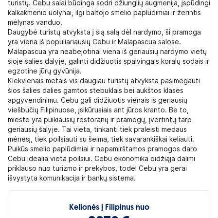
turistų. Cebu salai būdinga sodri džiunglių augmenija, įspūdingi
kalkakmenio uolynai, ilgi baltojo smėlio paplūdimiai ir žėrintis
mėlynas vanduo.
Daugybė turistų atvyksta į šią salą dėl nardymo, ši pramoga
yra viena iš populiariausių Cebu ir Malapascua salose.
Malapascua yra neabejotinai viena iš geriausių nardymo vietų
šioje šalies dalyje, galinti didžiuotis spalvingais koralų sodais ir
egzotine jūrų gyvūnija.
Kiekvienais metais vis daugiau turistų atvyksta pasimėgauti
šios šalies dalies gamtos stebuklais bei aukštos klasės
apgyvendinimu. Cebu gali didžiuotis vienais iš geriausių
viešbučių Filipinuose, įsikūrusiais ant jūros kranto. Be to,
mieste yra puikiausių restoranų ir pramogų, įvertintų tarp
geriausių šalyje. Tai vieta, tinkanti tiek praleisti medaus
mėnesį, tiek poilsiauti su šeima, tiek savarankiškai keliauti.
Puikūs smėlio paplūdimiai ir nepamirštamos pramogos daro
Cebu idealia vieta poilsiui. Cebu ekonomika didžiąja dalimi
priklauso nuo turizmo ir prekybos, todėl Cebu yra gerai
išvystyta komunikacija ir bankų sistema.
Kelionės į Filipinus nuo