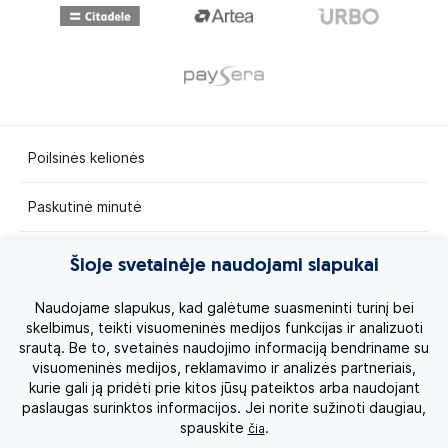
Poilsinės kelionės
Paskutinė minutė
Egzotinės kelionės
Šioje svetainėje naudojami slapukai
Kruizai
Naudojame slapukus, kad galėtume suasmeninti turinį bei
skelbimus, teikti visuomeninės medijos funkcijas ir analizuoti
srautą. Be to, svetainės naudojimo informaciją bendriname su
Kelionės po Lietuvą
visuomeninės medijos, reklamavimo ir analizės partneriais,
kurie gali ją pridėti prie kitos jūsų pateiktos arba naudojant
Apie mus
paslaugas surinktos informacijos. Jei norite sužinoti daugiau,
spauskite
.
čia