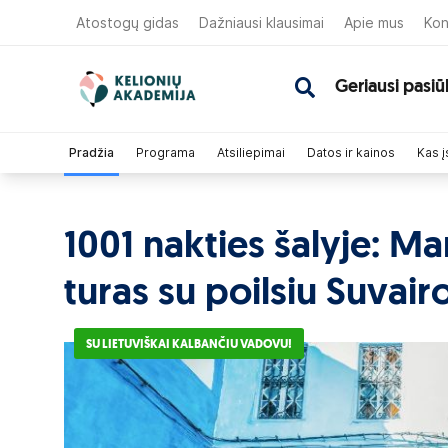
Atostogų gidas
Dažniausi klausimai
Apie mus
Kon
Geriausi pasiū
Pradžia
Programa
Atsiliepimai
Datos ir kainos
Kas į
1001 nakties šalyje: M
turas su poilsiu Suvair
SU LIETUVIŠKAI KALBANČIU VADOVU!