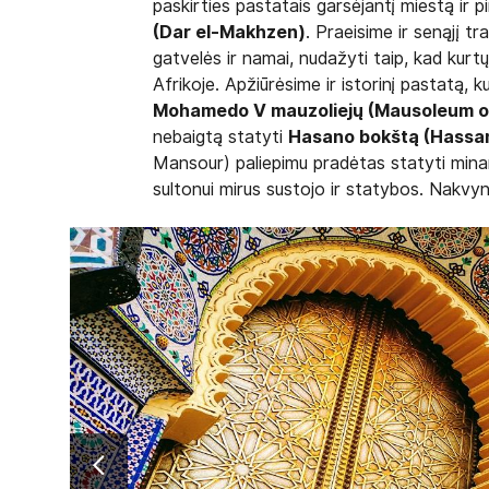
paskirties pastatais garsėjantį miestą ir p
(Dar el-Makhzen)
. Praeisime ir senąjį tr
gatvelės ir namai, nudažyti taip, kad kurtų o
Afrikoje. Apžiūrėsime ir istorinį pastatą, 
Mohamedo V mauzoliejų (Mausoleum 
nebaigtą statyti
Hasano bokštą (Hassa
Mansour) paliepimu pradėtas statyti minar
sultonui mirus sustojo ir statybos. Nakvy