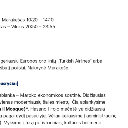
 – Marakešas 10:20 – 14:10
as – Vilnius 20:50 – 23:55
geriausių Europos oro linijų „Turkish Airlines“ arba
ešbutį poilsiui. Nakvynė Marakeše.
sryčiai)
blanka – Maroko ekonomikos sostinė. Didžiausias
vienas moderniausių šalies miestų. Čia aplankysime
 II Mosque)
*. Hasano II-ojo mečetė ya didžiausia
ta pagal dydį pasaulyje. Vėliau keliausime į administracinę
). Vyksime į turą po istoriniais, kultūros bei meno