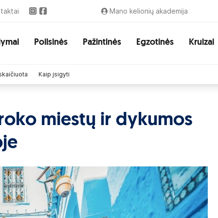
taktai
Mano kelionių akademija
lymai
Poilsinės
Pažintinės
Egzotinės
Kruizai
skaičiuota
Kaip įsigyti
aroko miestų ir dykumos
oje