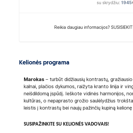
su skrydžiu:
1945
Reikia daugiau informacijos? SUSISIEKIT
Kelionės programa
Marokas
– turbūt didžiausių kontrastų, gražiausio k
kalnai, plačios dykumos, raižyta kranto linija ir vin
neišdildomą įspūdį. Ieškote vidinės harmonijos, n
kultūras, o nepaprasto grožio saulėlydžius trokšta
leistis į kontrastų bei naujų pažinčių kupiną kelionę
SUSIPAŽINKITE SU KELIONĖS VADOVAIS!