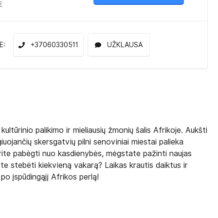
€
E:
+37060330511
UŽKLAUSA
ultūrinio palikimo ir mieliausių žmonių šalis Afrikoje. Aukšti
giuojančių skersgatvių pilni senoviniai miestai palieka
orite pabėgti nuo kasdienybės, mėgstate pažinti naujas
te stebėti kiekvieną vakarą? Laikas krautis daiktus ir
 po įspūdingąjį Afrikos perlą!