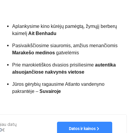
Aplankysime kino kūrėjų pamėgtą, žymųjį berberų
kaimelį
Ait Benhadu
Pasivaikščiosime siauromis, amžius menančiomis
Marakešo medinos
gatvelėmis
Prie marokietiškos dvasios prisiliesime
autentika
alsuojančiose nakvynės vietose
Jūros gėrybių ragausime Atlanto vandenyno
pakrantėje –
Suvairoje
giau datų
Datos ir kainos
0
€