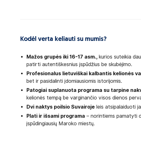
Kodėl verta keliauti su mumis?
Mažos grupės iki 16-17 asm.,
kurios suteikia da
patirti autentiškesnius įspūdžius be skubėjimo.
Profesionalus lietuviškai kalbantis kelionės 
bet ir pasidalinti įdomiausiomis istorijomis.
Patogiai suplanuota programa su tarpine nak
kelionės tempą be varginančio visos dienos perv
Dvi naktys poilsio Suvairoje
leis atsipalaiduoti
Plati ir išsami programa
– norintiems pamatyti d
įspūdingiausių Maroko miestų.