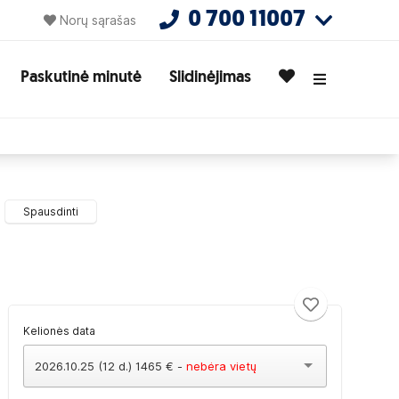
0 700 11007
Norų sąrašas
Paskutinė minutė
Slidinėjimas
Spausdinti
Kelionės data
2026.10.25 (12 d.) 1465 € -
nebėra vietų