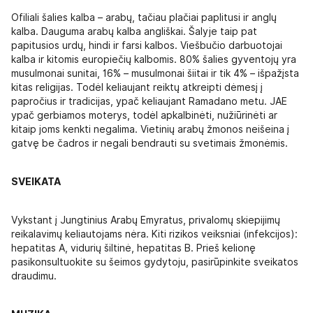
Ofiliali šalies kalba – arabų, tačiau plačiai paplitusi ir anglų
kalba. Dauguma arabų kalba angliškai. Šalyje taip pat
papitusios urdų, hindi ir farsi kalbos. Viešbučio darbuotojai
kalba ir kitomis europiečių kalbomis. 80% šalies gyventojų yra
musulmonai sunitai, 16% – musulmonai šiitai ir tik 4% – išpažįsta
kitas religijas. Todėl keliaujant reiktų atkreipti dėmesį į
papročius ir tradicijas, ypač keliaujant Ramadano metu. JAE
ypač gerbiamos moterys, todėl apkalbinėti, nužiūrinėti ar
kitaip joms kenkti negalima. Vietinių arabų žmonos neišeina į
gatvę be čadros ir negali bendrauti su svetimais žmonėmis.
SVEIKATA
Vykstant į Jungtinius Arabų Emyratus, privalomų skiepijimų
reikalavimų keliautojams nėra. Kiti rizikos veiksniai (infekcijos):
hepatitas A, vidurių šiltinė, hepatitas B. Prieš kelionę
pasikonsultuokite su šeimos gydytoju, pasirūpinkite sveikatos
draudimu.