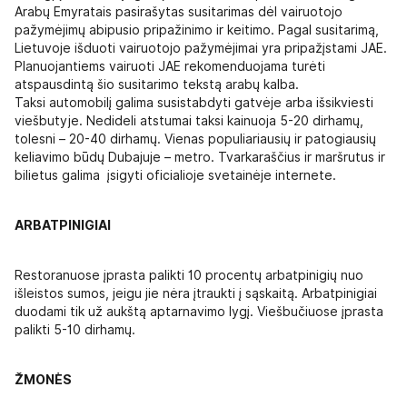
Arabų Emyratais pasirašytas susitarimas dėl vairuotojo
pažymėjimų abipusio pripažinimo ir keitimo. Pagal susitarimą,
Lietuvoje išduoti vairuotojo pažymėjimai yra pripažįstami JAE.
Planuojantiems vairuoti JAE rekomenduojama turėti
atspausdintą šio susitarimo tekstą arabų kalba.
Taksi automobilį galima susistabdyti gatvėje arba išsikviesti
viešbutyje. Nedideli atstumai taksi kainuoja 5-20 dirhamų,
tolesni – 20-40 dirhamų. Vienas populiariausių ir patogiausių
keliavimo būdų Dubajuje – metro. Tvarkaraščius ir maršrutus ir
bilietus galima įsigyti oficialioje svetainėje internete.
ARBATPINIGIAI
Restoranuose įprasta palikti 10 procentų arbatpinigių nuo
išleistos sumos, jeigu jie nėra įtraukti į sąskaitą. Arbatpinigiai
duodami tik už aukštą aptarnavimo lygį. Viešbučiuose įprasta
palikti 5-10 dirhamų.
ŽMONĖS