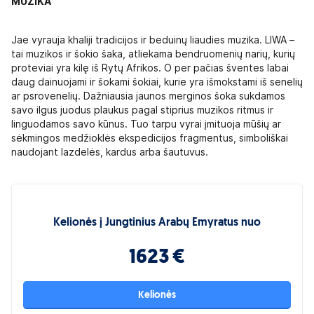
MUZIKA
Jae vyrauja khaliji tradicijos ir beduinų liaudies muzika. LIWA –
tai muzikos ir šokio šaka, atliekama bendruomenių narių, kurių
proteviai yra kilę iš Rytų Afrikos. O per pačias šventes labai
daug dainuojami ir šokami šokiai, kurie yra išmokstami iš senelių
ar psrovenelių. Dažniausia jaunos merginos šoka sukdamos
savo ilgus juodus plaukus pagal stiprius muzikos ritmus ir
linguodamos savo kūnus. Tuo tarpu vyrai įmituoja mūšių ar
sėkmingos medžioklės ekspedicijos fragmentus, simboliškai
naudojant lazdelės, kardus arba šautuvus.
Kelionės į Jungtinius Arabų Emyratus nuo
1623 €
Kelionės