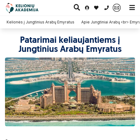
0 700 11007
Kelionės į Jungtinius Arabų Emyratus
Apie Jungtiniai Arabų <br> Emyr
Patarimai keliaujantiems į
Paskutinė
Pažintinės
Egzotinės
Jungtinius Arabų Emyratus
Kruizai
minutė
kelionės
kelionės