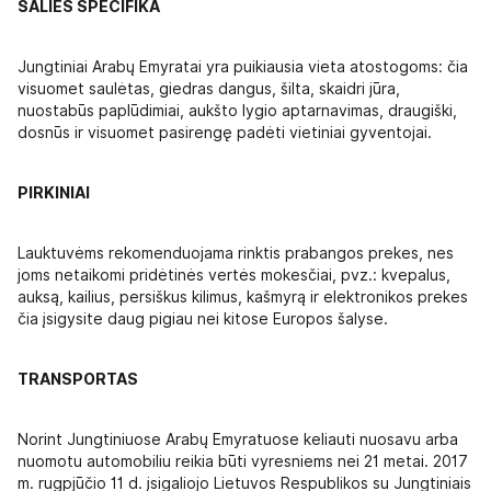
ŠALIES SPECIFIKA
Jungtiniai Arabų Emyratai yra puikiausia vieta atostogoms: čia
visuomet saulėtas, giedras dangus, šilta, skaidri jūra,
nuostabūs paplūdimiai, aukšto lygio aptarnavimas, draugiški,
dosnūs ir visuomet pasirengę padėti vietiniai gyventojai.
PIRKINIAI
Lauktuvėms rekomenduojama rinktis prabangos prekes, nes
joms netaikomi pridėtinės vertės mokesčiai, pvz.: kvepalus,
auksą, kailius, persiškus kilimus, kašmyrą ir elektronikos prekes
čia įsigysite daug pigiau nei kitose Europos šalyse.
TRANSPORTAS
Norint Jungtiniuose Arabų Emyratuose keliauti nuosavu arba
nuomotu automobiliu reikia būti vyresniems nei 21 metai. 2017
m. rugpjūčio 11 d. įsigaliojo Lietuvos Respublikos su Jungtiniais