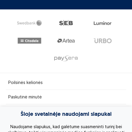
Poilsinės kelionės
Paskutinė minutė
Egzotinės kelionės
Šioje svetainėje naudojami slapukai
Kruizai
Naudojame slapukus, kad galėtume suasmeninti turinį bei