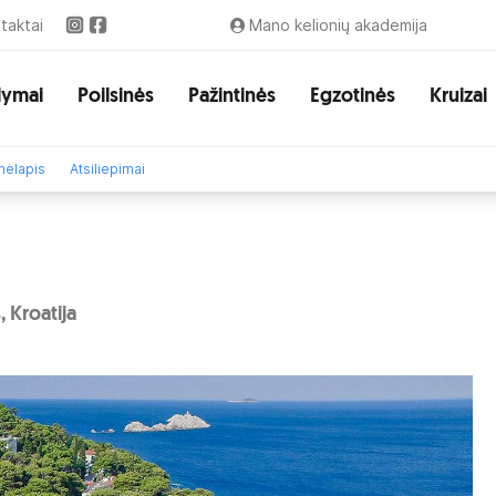
taktai
Mano kelionių akademija
lymai
Poilsinės
Pažintinės
Egzotinės
Kruizai
ėlapis
Atsiliepimai
 Kroatija