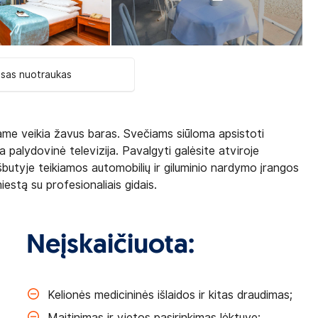
isas nuotraukas
iame veikia žavus baras. Svečiams siūloma apsistoti
ia palydovinė televizija. Pavalgyti galėsite atviroje
Viešbutyje teikiamos automobilių ir giluminio nardymo įrangos
stą su profesionaliais gidais.
Neįskaičiuota:
Kelionės medicininės išlaidos ir kitas draudimas;
Maitinimas ir vietos pasirinkimas lėktuve;