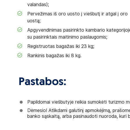
valandas);
Pervežimas iš oro uosto į viešbutį ir atgal į oro
uostą;
Apgyvendinimas pasirinkto kambario kategorijoj
su pasirinktais maitinimo paslaugomis;
Registruotas bagažas iki 23 kg;
Rankinis bagažas iki 8 kg.
Pastabos:
Papildomai viešbutyje reikia sumokėti turizmo m
Dėmesio! Atlikdami galutinį apmokėjimą, prašom
banko sąskaitą, arba pasinaudoti nuoroda, kuri 