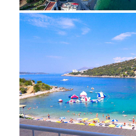
Telefonas
Bevielis internetas
Maksimalus apgyvendinimas – 3
Standard Side Sea View tipo kambarys
Kambario plotas apie 17 kv.m
Langai į jūros pusę
Dušas
Tualetas
Plaukų džiovintuvas
Balkonas (ne visuose kambariuose)
Oro kondicionierius (vietinis)
Telefonas
Bevielis internetas
Maksimalus apgyvendinimas – 3
Vaikams
Lovelės kūdikiams
Vaikiškos kėdutės restorane