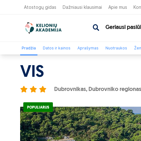
Atostogų gidas
Dažniausi klausimai
Apie mus
Kon
Geriausi pasiū
Pradžia
Datos ir kainos
Aprašymas
Nuotraukos
Žem
VIS
Dubrovnikas, Dubrovniko regionas,
POPULIARUS