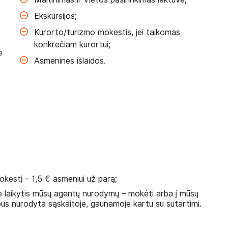
Ekskursijos;
Kurorto/turizmo mokestis, jei taikomas
konkrečiam kurortui;
e
Asmeninės išlaidos.
okestį – 1,5 € asmeniui už parą;
e laikytis mūsų agentų nurodymų – mokėti arba į mūsų
bus nurodyta sąskaitoje, gaunamoje kartu su sutartimi.