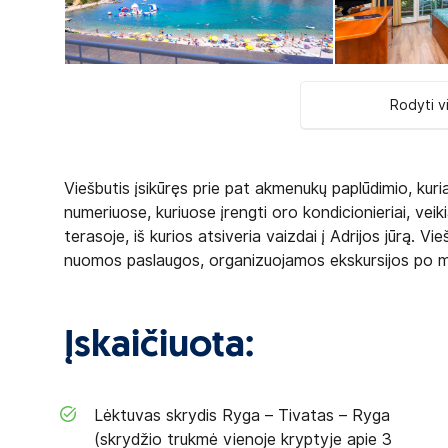
Rodyti v
Viešbutis įsikūręs prie pat akmenukų paplūdimio, kur
numeriuose, kuriuose įrengti oro kondicionieriai, veik
terasoje, iš kurios atsiveria vaizdai į Adrijos jūrą. 
nuomos paslaugos, organizuojamos ekskursijos po mie
Įskaičiuota:
Lėktuvas skrydis Ryga – Tivatas – Ryga
(skrydžio trukmė vienoje kryptyje apie 3