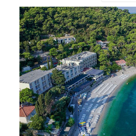
Valiutos keitykla
Skalbimo paslaugos (mokama)
Automobilių stovėjimo aikštelė
Automobilių nuoma
Seifas registratūroje
Gultai paplūdimyje (mokama)
Skėčiai nuo saulės paplūdimyje (mokama)
Viešbučio kategorija šalyje – 3*
Kambariai
Standard Park Side tipo kambarys
Kambario plotas apie 17 kv.m
Langai į parko pusę
Dušas
Tualetas
Plaukų džiovintuvas
Balkonas (ne visuose kambariuose)
Oro kondicionierius (vietinis)