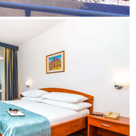
arienė
nėse ir baruose, išvardintuose viešbučio aprašyme, yra
rka ir yra mokami priklausomai nuo užsisakyto maitinimo
učio teikiamų paslaugų sąrašas, laikas ir jų kainoraštis
os paslaugos gali neveikti arba naudojimasis jomis bus
ID-19 susijusių saugumo ir higienos reikalavimų.
e taikomus reikalavimus, teikiamų paslaugų apimtys gali
u konkrečiu atveju nurodyti tikslių ribojamų paslaugų
ukitės viešbučio registratūroje
ls.travel