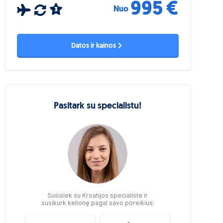
995 €
Nuo
3
Datos ir kainos
Pasitark su specialistu!
Susisiek su Kroatijos specialiste ir
susikurk kelionę pagal savo poreikius: