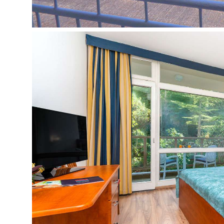
Maitinimas
Galimi maitinimo tipai: Pusryčiai, Pusryčiai ir vak
Pastabos
Maistas ir gėrimai viešbučio restoranuose, kavi
tiekiami viešbučio administracijos nustatyta tva
tipo
Kurorto mokesčiai mokami atvykus
Viešbučio aprašyme pateikta informacija bei viešb
gali keistis. SVARBU: kai kurios viešbučio siūlom
ribojamas dėl viešbučiams taikomų griežtų su COV
Atsižvelgiant į situaciją konkrečioje šalyje ir joj
nuolat keistis, todėl neturime galimybės kiekvien
kiekio ir pobūdžio. Detalesnės informacijos teira
Oficialus viešbučio tinklalapis:
www.dubrovnikhote