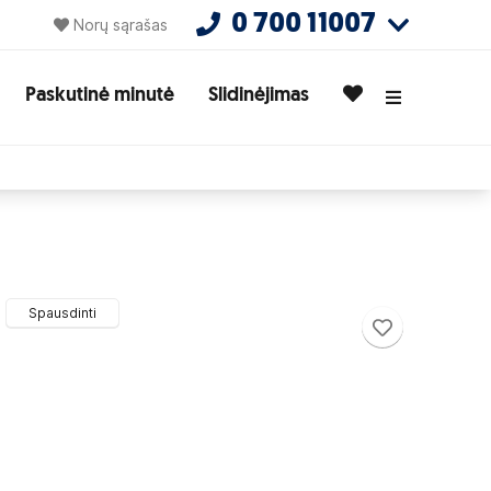
0 700 11007
Norų sąrašas
Paskutinė minutė
Slidinėjimas
Spausdinti