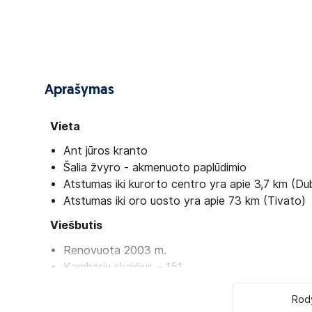
Aprašymas
Vieta
Ant jūros kranto
Šalia žvyro - akmenuoto paplūdimio
Atstumas iki kurorto centro yra apie 3,7 km (Du
Atstumas iki oro uosto yra apie 73 km (Tivato)
Viešbutis
Renovuota 2003 m.
Kambarių skaičius – 151
Pagrindinis restoranas
Bevielis internetas (tam tikrose patalpose)
Rody