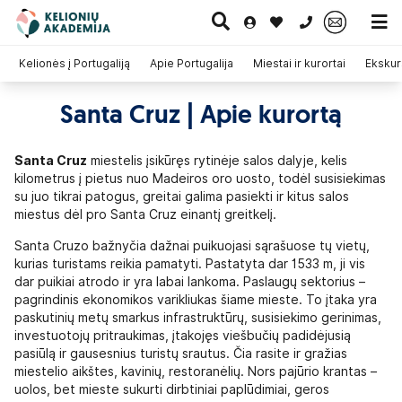
0 700 11007
Kelionės į Portugaliją
Apie Portugalija
Miestai ir kurortai
Ekskurs
Santa Cruz | Apie kurortą
Paskutinė
Pažintinės
Egzotinės
Kruizai
minutė
kelionės
kelionės
Santa Cruz
miestelis įsikūręs rytinėje salos dalyje, kelis
kilometrus į pietus nuo Madeiros oro uosto, todėl susisiekimas
su juo tikrai patogus, greitai galima pasiekti ir kitus salos
miestus dėl pro Santa Cruz einantį greitkelį.
Santa Cruzo bažnyčia dažnai puikuojasi sąrašuose tų vietų,
kurias turistams reikia pamatyti. Pastatyta dar 1533 m, ji vis
dar puikiai atrodo ir yra labai lankoma. Paslaugų sektorius –
pagrindinis ekonomikos varikliukas šiame mieste. To įtaka yra
paskutinių metų smarkus infrastruktūrų, susisiekimo gerinimas,
investuotojų pritraukimas, įtakojęs viešbučių padidėjusią
pasiūlą ir gausesnius turistų srautus. Čia rasite ir gražias
miestelio aikštes, kavinių, restoranėlių. Nors pajūrio krantas –
uolos, bet mieste sukurti dirbtiniai paplūdimiai, geros