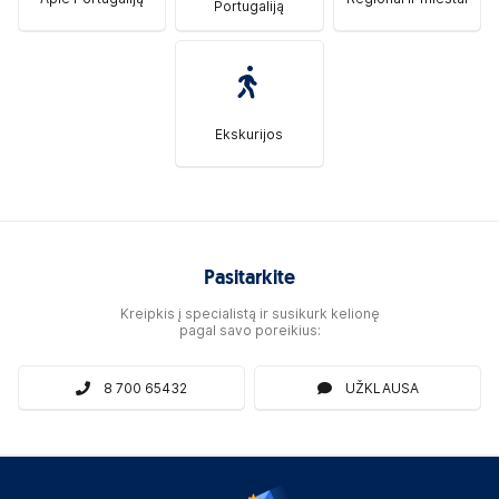
Portugaliją
Ekskurijos
Pasitarkite
Kreipkis į specialistą ir susikurk kelionę
pagal savo poreikius:
8 700 65432
UŽKLAUSA