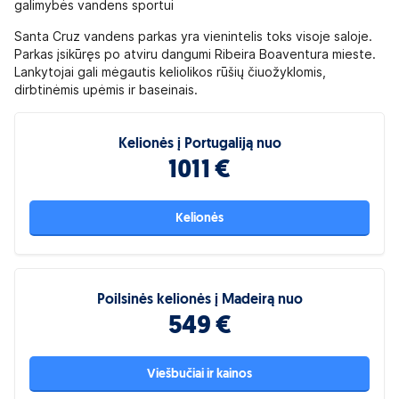
galimybės vandens sportui
Santa Cruz vandens parkas yra vienintelis toks visoje saloje.
Parkas įsikūręs po atviru dangumi Ribeira Boaventura mieste.
Lankytojai gali mėgautis keliolikos rūšių čiuožyklomis,
dirbtinėmis upėmis ir baseinais.
Kelionės į Portugaliją nuo
1011 €
Kelionės
Poilsinės kelionės į Madeirą nuo
549 €
Viešbučiai ir kainos