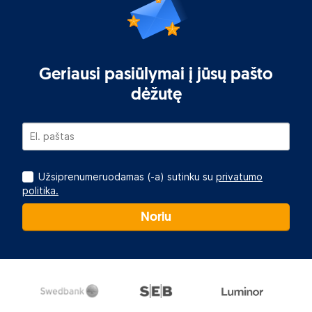
Geriausi pasiūlymai į jūsų pašto
dėžutę
Užsiprenumeruodamas (-a) sutinku su
privatumo
politika.
Noriu