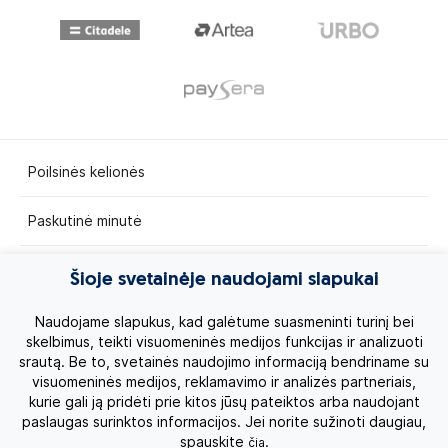
Poilsinės kelionės
Paskutinė minutė
Egzotinės kelionės
Šioje svetainėje naudojami slapukai
Kruizai
Naudojame slapukus, kad galėtume suasmeninti turinį bei
skelbimus, teikti visuomeninės medijos funkcijas ir analizuoti
srautą. Be to, svetainės naudojimo informaciją bendriname su
Kelionės po Lietuvą
visuomeninės medijos, reklamavimo ir analizės partneriais,
kurie gali ją pridėti prie kitos jūsų pateiktos arba naudojant
Apie mus
paslaugas surinktos informacijos. Jei norite sužinoti daugiau,
spauskite
.
čia