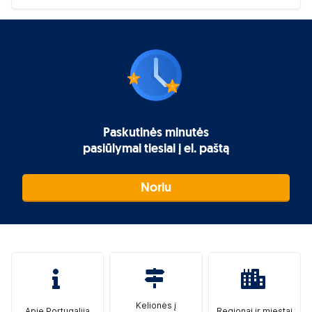
Paskutinės minutės
pasiūlymai tiesiai į el. paštą
Noriu
Kelionės į
Apie Portugaliją
Regionai ir miestai