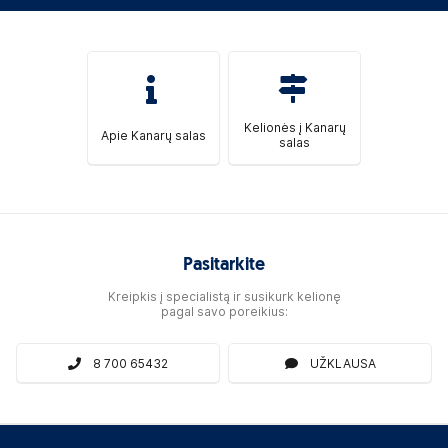
Kelionės į Kanarų
Apie Kanarų salas
salas
Pasitarkite
Kreipkis į specialistą ir susikurk kelionę
pagal savo poreikius:
8 700 65432
UŽKLAUSA