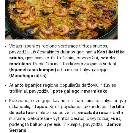
Vidaus Ispanijos regione verdamos tirštos sriubos,
pavyzdžiui, iš česnakinės duonos gaminama
Kastilietiška
sriuba
, gaminami sotūs troškiniai, pavyzdžiui,
cocido
madrileno.
Tradiciškai maistas konservuojamas sūdant
(Ispaniškasis kumpis)
arba mirkant alyvų aliejuje
(Manchego sūris).
Atlanto Ispanijos regione populiarūs daržovių ir žuvies
troškiniai, pavyzdžiui,
pote gallego
ir
marmitako.
Kiekvienoje užeigoje, kavinėje ar bare jums pasiūlys lengvų
užkandėlių -
tapas.
Kitos populiarios užkandėlės:
Tortilla
de patatas
- omletas su bulvėmis,
ensalada rusa
- balta
mišrainė, delikatesai - vytintos dešros, pavyzdžiui,
Fuet,
padengta baltuoju pelėsiu, ir kumpis, pavyzdžiui,
Jamon
Serrano.