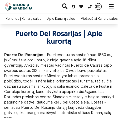
0 700 11007
Kelionės į Kanarų salas
Apie Kanarų salos
Viešbučiai Kanarų salo
Puerto Del Rosarijas | Apie
Paskutinė
Pažintinės
Egzotinės
kurortą
Kruizai
minutė
kelionės
kelionės
Puerto Del Rosarijas
- Fuerteventuros sostinė nuo 1860 m.,
įsikūrusi šalia oro uosto, kurioje gyvena apie 18 tūkst.
gyventojų. Anksčiau miestas vadintas Puerto de Cabras tapo
svarbus uostas XIX a., kai vietoj La Olivos buvo paskelbtas
Fuerteventuros sostine.Miestas yra labiau pramoninio
pobūdžio, todėl jis nėra labai orientuotas į turizmą, tačiau čia
dažnai sulaukiama lankytojų iš šalia esančio Caleta de Fuste ir
Corralejo kurortų, kurie atvyksta apsipirkti didžiąjame Las
Rotundas prekybos centre.Šiandien miestelyje baigta tvarkyti
pagrindinė gatvė, dauguma kelių bei uosto alėja. Uostas -
seniausia Puerto Del Rosarijo dalis, į kurį veda daugybė
gatvelių, kuriose galima išvysti autentiško stiliaus Kanarų salų