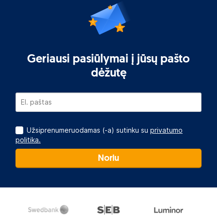
Geriausi pasiūlymai į jūsų pašto
dėžutę
Užsiprenumeruodamas (-a) sutinku su
privatumo
politika.
Noriu