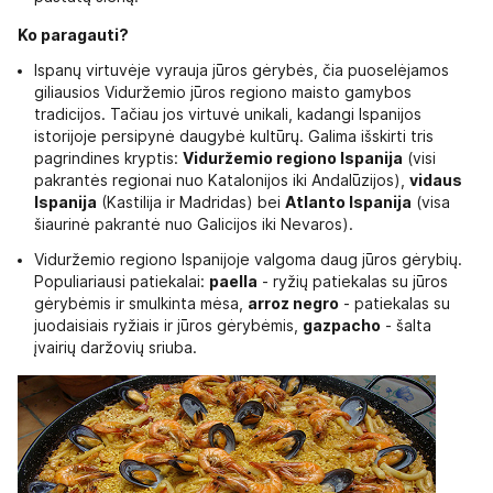
Ko paragauti?
Ispanų virtuvėje vyrauja jūros gėrybės, čia puoselėjamos
giliausios Viduržemio jūros regiono maisto gamybos
tradicijos. Tačiau jos virtuvė unikali, kadangi Ispanijos
istorijoje persipynė daugybė kultūrų. Galima išskirti tris
pagrindines kryptis:
Viduržemio regiono Ispanija
(visi
pakrantės regionai nuo Katalonijos iki Andalūzijos),
vidaus
Ispanija
(Kastilija ir Madridas) bei
Atlanto Ispanija
(visa
šiaurinė pakrantė nuo Galicijos iki Nevaros).
Viduržemio regiono Ispanijoje valgoma daug jūros gėrybių.
Populiariausi patiekalai:
paella
- ryžių patiekalas su jūros
gėrybėmis ir smulkinta mėsa,
arroz negro
- patiekalas su
juodaisiais ryžiais ir jūros gėrybėmis,
gazpacho
- šalta
įvairių daržovių sriuba.