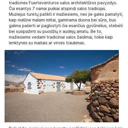
tradicinės Fuerteventuros salos architektūros pavyzdys.
Čia esantys 7 namai puikiai atspindi salos tradicijas.
Muziejus turėtų patikti ir mažiesiems, nes jie galės pamatyti,
kaip malūne malami miltai, gaminama duona bei sūris, bus
galima pašerti ar paglostyti čia esančius gyvūnėlius, stebėti
bei susipažinti su puodžių ir audėjų amatu. Be to,
mažiesiems vedami tradiciniai salos žaidimai, tokie kaip
lenktynės su maišais ar virvės traukimas.