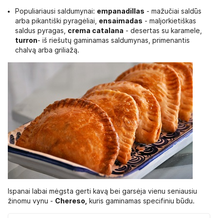
Populiariausi saldumynai:
empanadillas
- mažučiai saldūs
arba pikantiški pyragėliai,
ensaimadas
- maljorkietiškas
saldus pyragas,
crema catalana
- desertas su karamele,
turron
- iš riešutų gaminamas saldumynas, primenantis
chalvą arba griliažą.
Ispanai labai mėgsta gerti kavą bei garsėja vienu seniausiu
žinomu vynu -
Chereso,
kuris gaminamas specifiniu būdu.