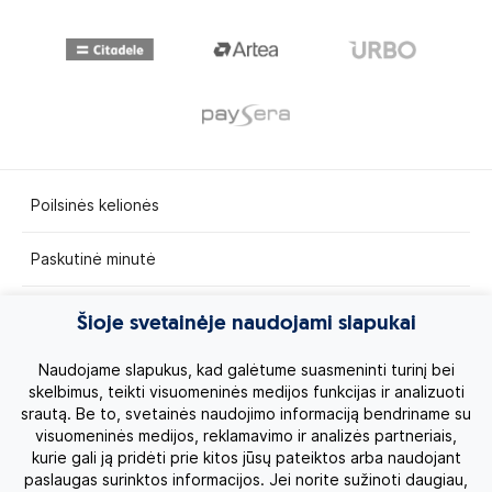
Poilsinės kelionės
Paskutinė minutė
Egzotinės kelionės
Šioje svetainėje naudojami slapukai
Kruizai
Naudojame slapukus, kad galėtume suasmeninti turinį bei
skelbimus, teikti visuomeninės medijos funkcijas ir analizuoti
srautą. Be to, svetainės naudojimo informaciją bendriname su
Kelionės po Lietuvą
visuomeninės medijos, reklamavimo ir analizės partneriais,
kurie gali ją pridėti prie kitos jūsų pateiktos arba naudojant
Apie mus
paslaugas surinktos informacijos. Jei norite sužinoti daugiau,