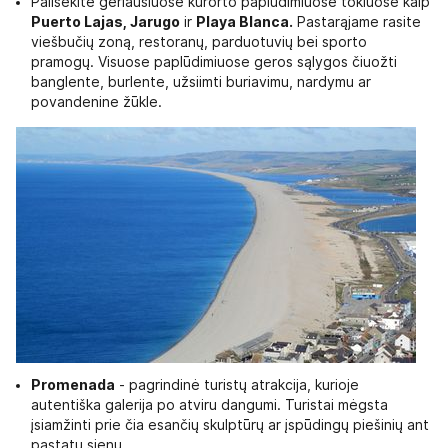
Pailsėkite geriausiuose kurorto paplūdimiuose tokiuose kaip
Puerto Lajas, Jarugo
ir
Playa Blanca.
Pastarąjame rasite
viešbučių zoną, restoranų, parduotuvių bei sporto
pramogų. Visuose paplūdimiuose geros sąlygos čiuožti
banglente, burlente, užsiimti buriavimu, nardymu ar
povandenine žūkle.
Promenada
- pagrindinė turistų atrakcija, kurioje
autentiška galerija po atviru dangumi. Turistai mėgsta
įsiamžinti prie čia esančių skulptūrų ar įspūdingų piešinių ant
pastatų sienų.