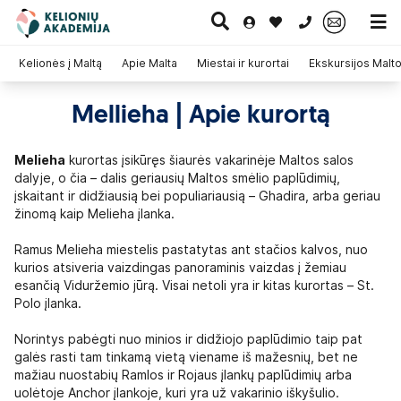
0 700 11007
Kelionės į Maltą
Apie Malta
Miestai ir kurortai
Ekskursijos Malto
Mellieha | Apie kurortą
Paskutinė
Pažintinės
Egzotinės
Kruizai
minutė
kelionės
kelionės
Melieha
kurortas įsikūręs šiaurės vakarinėje Maltos salos
dalyje, o čia – dalis geriausių Maltos smėlio paplūdimių,
įskaitant ir didžiausią bei populiariausią – Ghadira, arba geriau
žinomą kaip Melieha įlanka.
Ramus Melieha miestelis pastatytas ant stačios kalvos, nuo
kurios atsiveria vaizdingas panoraminis vaizdas į žemiau
esančią Viduržemio jūrą. Visai netoli yra ir kitas kurortas – St.
Polo įlanka.
Norintys pabėgti nuo minios ir didžiojo paplūdimio taip pat
galės rasti tam tinkamą vietą viename iš mažesnių, bet ne
mažiau nuostabių Ramlos ir Rojaus įlankų paplūdimių arba
uolėtoje Anchor įlankoje, kuri yra už vakarinio iškyšulio.