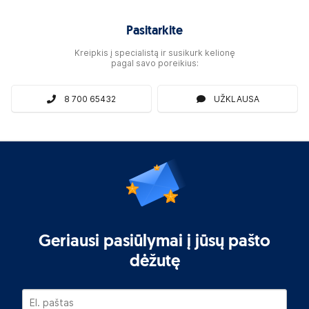
Pasitarkite
Kreipkis į specialistą ir susikurk kelionę
pagal savo poreikius:
8 700 65432
UŽKLAUSA
Geriausi pasiūlymai į jūsų pašto
dėžutę