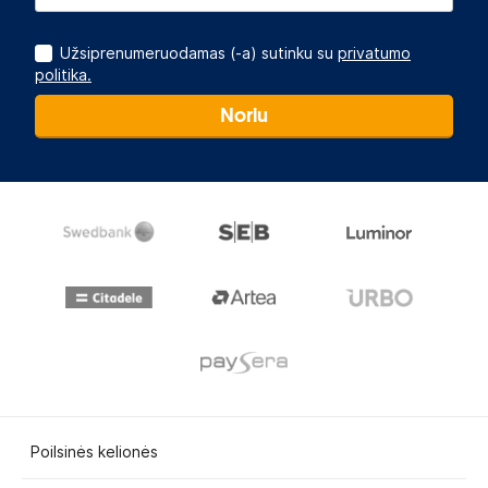
Užsiprenumeruodamas (-a) sutinku su
privatumo
politika.
Noriu
Poilsinės kelionės