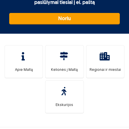
pasiūlymai tiesiai į el. paštą
Noriu
Apie Maltą
Kelionės į Maltą
Regionai ir miestai
Ekskurijos