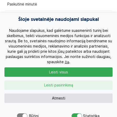
Paskutinė minutė
Egzotinės kelionės
Šioje svetainėje naudojami slapukai
Kruizai
Naudojame slapukus, kad galėtume suasmeninti turinį bei
skelbimus, teikti visuomeninės medijos funkcijas ir analizuoti
srautą. Be to, svetainės naudojimo informaciją bendriname su
Kelionės po Lietuvą
visuomeninės medijos, reklamavimo ir analizės partneriais,
kurie gali ją pridėti prie kitos jūsų pateiktos arba naudojant
Apie mus
paslaugas surinktos informacijos. Jei norite sužinoti daugiau,
spauskite
.
čia
Privatumo politika
Leisti visus
Vartotojų teisės
Leisti pasirinkimą
Kontaktai
Atmesti
Organizatoriaus licenzija
Būtini
Statistika