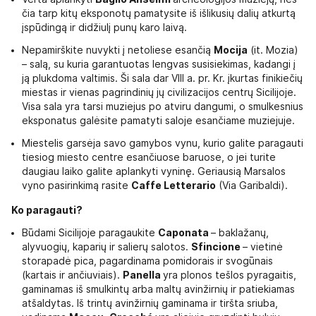
čia tarp kitų eksponotų pamatysite iš išlikusių dalių atkurtą
įspūdingą ir didžiulį punų karo laivą.
Nepamirškite nuvykti į netoliese esančią
Mocija
(it. Mozia)
– salą, su kuria garantuotas lengvas susisiekimas, kadangi į
ją plukdoma valtimis. Ši sala dar VIII a. pr. Kr. įkurtas finikiečių
miestas ir vienas pagrindinių jų civilizacijos centrų Sicilijoje.
Visa sala yra tarsi muziejus po atviru dangumi, o smulkesnius
eksponatus galėsite pamatyti saloje esančiame muziejuje.
Miestelis garsėja savo gamybos vynu, kurio galite paragauti
tiesiog miesto centre esančiuose baruose, o jei turite
daugiau laiko galite aplankyti vyninę. Geriausią Marsalos
vyno pasirinkimą rasite
Caffe Letterario
(Via Garibaldi).
Ko paragauti?
Būdami Sicilijoje paragaukite
Caponata
– baklažanų,
alyvuogių, kaparių ir salierų salotos.
Sfincione
– vietinė
storapadė pica, pagardinama pomidorais ir svogūnais
(kartais ir ančiuviais).
Panella
yra plonos tešlos pyragaitis,
gaminamas iš smulkintų arba maltų avinžirnių ir patiekiamas
atšaldytas. Iš trintų avinžirnių gaminama ir tiršta sriuba,