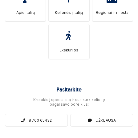
Apie Italiją
Kelionės į Italiją
Regionai ir miestai
Ekskurijos
Pasitarkite
Kreipkis į specialistą ir susikurk kelionę
pagal savo poreikius:
8 700 65432
UŽKLAUSA