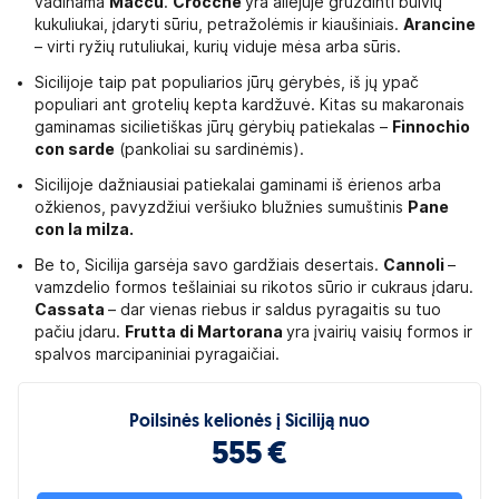
vadinama
Maccu
.
Crocché
yra aliejuje gruzdinti bulvių
kukuliukai, įdaryti sūriu, petražolėmis ir kiaušiniais.
Arancine
– virti ryžių rutuliukai, kurių viduje mėsa arba sūris.
Sicilijoje taip pat populiarios jūrų gėrybės, iš jų ypač
populiari ant grotelių kepta kardžuvė. Kitas su makaronais
gaminamas sicilietiškas jūrų gėrybių patiekalas –
Finnochio
con sarde
(pankoliai su sardinėmis).
Sicilijoje dažniausiai patiekalai gaminami iš ėrienos arba
ožkienos, pavyzdžiui veršiuko blužnies sumuštinis
Pane
con la milza.
Be to, Sicilija garsėja savo gardžiais desertais.
Cannoli
–
vamzdelio formos tešlainiai su rikotos sūrio ir cukraus įdaru.
Cassata
– dar vienas riebus ir saldus pyragaitis su tuo
pačiu įdaru.
Frutta di Martorana
yra įvairių vaisių formos ir
spalvos marcipaniniai pyragaičiai.
Poilsinės kelionės į Siciliją nuo
555 €