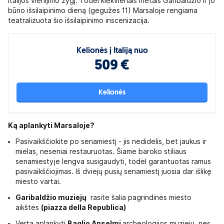
Italijos vienijimo žygį. Todėl kiekvienais metais Garibaldžio ir jo
būrio išsilaipinimo dieną (gegužės 11) Marsaloje rengiama
teatralizuota šio išsilaipinimo inscenizacija.
Kelionės į Italiją nuo
509 €
Kelionės
Ką aplankyti Marsaloje?
Pasivaikščiokite po senamiestį - jis nedidelis, bet jaukus ir
mielas, neseniai restauruotas. Šiame baroko stiliaus
senamiestyje lengva susigaudyti, todėl garantuotas ramus
pasivaikščiojimas. Iš dviejų pusių senamiestį juosia dar išlikę
miesto vartai.
Garibaldžio muziejų
rasite šalia pagrindinės miesto
aikštės
(piazza della Republica)
Verta aplankyti
Baglio Anselmi
archeologijos muziejų, nes