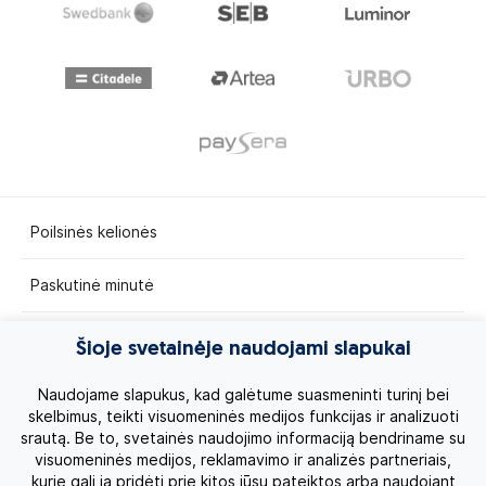
Poilsinės kelionės
Paskutinė minutė
Egzotinės kelionės
Šioje svetainėje naudojami slapukai
Kruizai
Naudojame slapukus, kad galėtume suasmeninti turinį bei
skelbimus, teikti visuomeninės medijos funkcijas ir analizuoti
srautą. Be to, svetainės naudojimo informaciją bendriname su
Kelionės po Lietuvą
visuomeninės medijos, reklamavimo ir analizės partneriais,
kurie gali ją pridėti prie kitos jūsų pateiktos arba naudojant