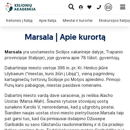
0 700 11007
Kelionės į Italiją
Apie Italija
Miestai ir kurortai
Ekskursijos Italijo
Marsala | Apie kurortą
Paskutinė
Pažintinės
Egzotinės
Kruizai
minutė
kelionės
kelionės
Marsala
yra uostamiestis Sicilijos vakarinėje dalyje, Trapanio
provincijoje (Italijoje), joje gyvena apie 78 tūkst. gyventojų.
Dabartinėje miesto vietoje 396 m. pr. Kr. Himilco įkūrė
Lilybaeum (“miestas, kuris žiūri į Libiją”), vieną pagrindinių
kartaginiečių tvirtovių Sicilijoje po Motjos apleidimo. Pirmojo
Punų karo pabaigoje, miestas pasidavė romėnams.
Dabartinį miesto vardą davė saracėnai, jis reiškia Alacho
Uostas (Marsa Allah). Šiaurės rytuose stovėjusį uostą
sunaikino Karolis V, nenorėdamas, kad jį užgrobtų piratai.
Šiandien naujas uostas stovi miesto pietryčiuose.Marsala taip
pat garsi tuo, kad čia pirmiausiai išsilaipino Džiusepe
Garibaldis su savo tūkstančiu raudonmarškinių ir iš čia pradėjo