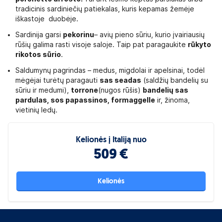
tradicinis sardiniečių patiekalas, kuris kepamas žemėje
iškastoje duobėje.
Sardinija garsi
pekorinu
– avių pieno sūriu, kurio įvairiausių
rūšių galima rasti visoje saloje. Taip pat paragaukite
rūkyto
rikotos sūrio
.
Saldumynų pagrindas – medus, migdolai ir apelsinai, todėl
mėgėjai turėtų paragauti
sas seadas
(saldžių bandelių su
sūriu ir medumi),
torrone
(nugos rūšis)
bandelių sas
pardulas, sos papassinos, formaggelle
ir, žinoma,
vietinių ledų.
Kelionės į Italiją nuo
509 €
Kelionės