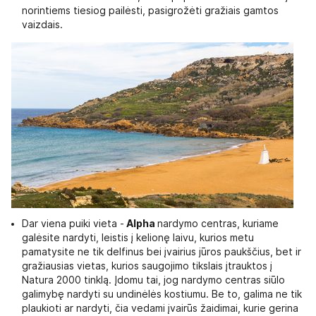
norintiems tiesiog pailėsti, pasigrožėti gražiais gamtos
vaizdais.
Dar viena puiki vieta -
Alpha
nardymo centras, kuriame
galėsite nardyti, leistis į kelionę laivu, kurios metu
pamatysite ne tik delfinus bei įvairius jūros paukščius, bet ir
gražiausias vietas, kurios saugojimo tikslais įtrauktos į
Natura 2000 tinklą. Įdomu tai, jog nardymo centras siūlo
galimybę nardyti su undinėlės kostiumu. Be to, galima ne tik
plaukioti ar nardyti, čia vedami įvairūs žaidimai, kurie gerina