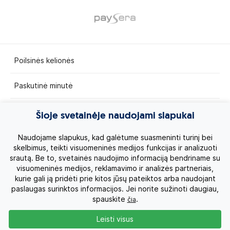
Poilsinės kelionės
Paskutinė minutė
Egzotinės kelionės
Šioje svetainėje naudojami slapukai
Kruizai
Naudojame slapukus, kad galėtume suasmeninti turinį bei
skelbimus, teikti visuomeninės medijos funkcijas ir analizuoti
srautą. Be to, svetainės naudojimo informaciją bendriname su
Kelionės po Lietuvą
visuomeninės medijos, reklamavimo ir analizės partneriais,
kurie gali ją pridėti prie kitos jūsų pateiktos arba naudojant
Apie mus
paslaugas surinktos informacijos. Jei norite sužinoti daugiau,
spauskite
.
čia
Privatumo politika
Leisti visus