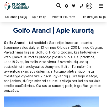
0 700 11007
Kelionės į Italiją
Apie Italija
Miestai ir kurortai
Ekskursijos Italijo
Golfo Aranci | Apie kurortą
Paskutinė
Pažintinės
Egzotinės
Kruizai
minutė
kelionės
kelionės
Golfo Aranci
– tai nedidelis Sardinijos kurortas, esantis
šiaurinėje salos dalyje, 13 km nuo Olbios ir 200 km nuo Cagliari.
Pavadinimas kilęs iš Golfu di li Ranci žodžio, kas lietuviškai –
krabų įlanka. Kurortas pradėjo plėstis nuo XIX a. pradžios,
kada iš žvejų kaimelio virto vienu iš svarbiausių uostų
susisiekimui ir prekybai su žemynine Italija. Tai nulėmė ir
gyventojų skaičiaus didėjimą, ir turizmo plėtrą, šiuo metu
miestelyje gyvena virš 2 tūkst. gyventojų. Gražioje vietoje,
ant įlankos įsikūręs miestelis turistus vilioja net keliais puikiais
smėlio paplūdimiais. Čia rasite ramesnį poilsį ir gražius gamtos
peizažus.