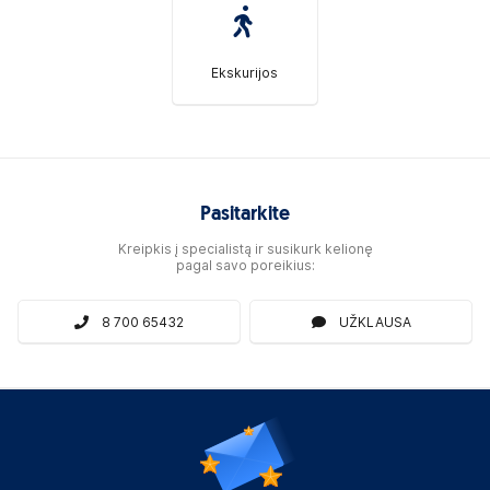
Ekskurijos
Pasitarkite
Kreipkis į specialistą ir susikurk kelionę
pagal savo poreikius:
8 700 65432
UŽKLAUSA