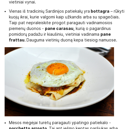
vietiniai vynai.
Vienas iš tradicinių Sardinijos patiekalų yra
bottagra
– rūkyti
kuojų ikrai, kurie valgomi kaip užkandis arba su spagečiais.
Taip pat nepraleiskite progot paragauti vadinamosios
piemenų duonos -
pane carasau,
kurią o pagardinus
pomidorų padažu ir kiaušiniu, vietiniai vadinama
pane
frattau.
Dauguma vietinių duoną kepa tiesiog namuose.
Mėsos mėgėjai turėtų paragauti ypatingo patiekalo -
porchetto arrosto.
Tai ant iešmo keptas paršiukas arba