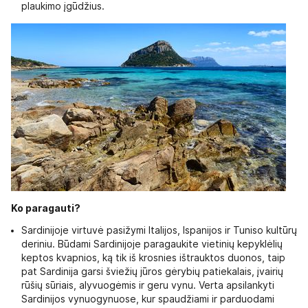
plaukimo įgūdžius.
Ko paragauti?
Sardinijoje virtuvė pasižymi Italijos, Ispanijos ir Tuniso kultūrų
deriniu. Būdami Sardinijoje paragaukite vietinių kepyklėlių
keptos kvapnios, ką tik iš krosnies ištrauktos duonos, taip
pat Sardinija garsi šviežių jūros gėrybių patiekalais, įvairių
rūšių sūriais, alyvuogėmis ir geru vynu. Verta apsilankyti
Sardinijos vynuogynuose, kur spaudžiami ir parduodami