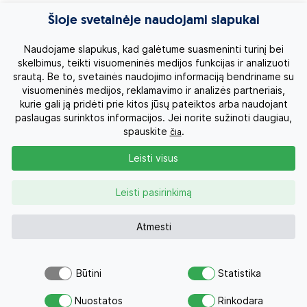
Egzotinės kelionės
Šioje svetainėje naudojami slapukai
Kruizai
Naudojame slapukus, kad galėtume suasmeninti turinį bei
skelbimus, teikti visuomeninės medijos funkcijas ir analizuoti
srautą. Be to, svetainės naudojimo informaciją bendriname su
Kelionės po Lietuvą
visuomeninės medijos, reklamavimo ir analizės partneriais,
kurie gali ją pridėti prie kitos jūsų pateiktos arba naudojant
Apie mus
paslaugas surinktos informacijos. Jei norite sužinoti daugiau,
spauskite
.
čia
Privatumo politika
Leisti visus
Vartotojų teisės
Leisti pasirinkimą
Kontaktai
Atmesti
Organizatoriaus licenzija
Būtini
Statistika
Atsiųsk užklausą
Užklausa
0 700 11007
Nuostatos
Rinkodara
Savo svajonių atostogoms