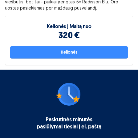
viešbutis, bet tai - puikiai įrengtas 5* Radisson Blu. Oro
uostas pasiekiamas per maždaug pusvalandį.
Kelionės į Maltą nuo
320 €
Kelionės
Paskutinės minutės
pasiūlymai tiesiai į el. paštą