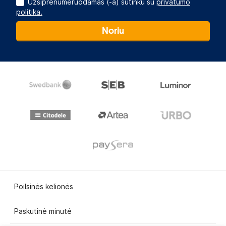
Užsiprenumeruodamas (-a) sutinku su
privatumo
politika.
Noriu
Poilsinės kelionės
Paskutinė minutė