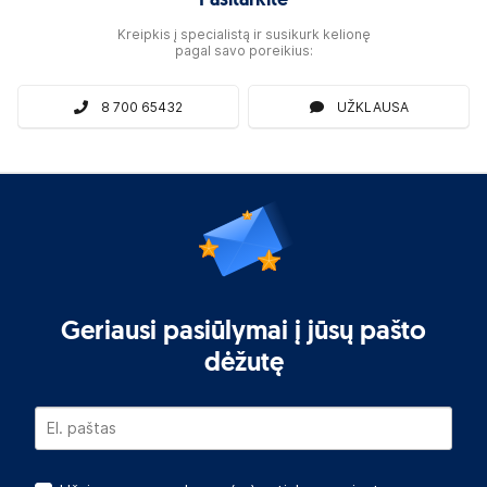
Pasitarkite
Kreipkis į specialistą ir susikurk kelionę
pagal savo poreikius:
8 700 65432
UŽKLAUSA
Geriausi pasiūlymai į jūsų pašto
dėžutę