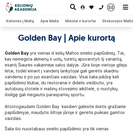
0 700 11007
Kelionės į Maltą
Apie Malta
Miestai ir kurortai
Ekskursijos Malto
Golden Bay | Apie kurortą
Paskutinė
Pažintinės
Egzotinės
Kruizai
minutė
kelionės
kelionės
Golden Bay
yra vienas iš kelių Maltos smėlio paplūdimių. Tie,
kas nemėgsta akmenų ir uolų, turėtų apsvarstyti šį variantą,
esantį Šiaurės vakarinėje salos dalyje. Jūra šioje vietoje gilėja
lėtai, todėl einant į vandenį lankytojai gali gerėtis skaidriu
vandeniu ir po juo esančiais vaizdais. Visai šalia įsikūrę keli
paplūdimio klubai, du restoranai ir didelis viešbutis, yra
autobusų stotelė ir mašinų stovėjimo aikštelė, o nuotykių
išsiilgę gali mėgautis parasparnių sportu.
Atostogaudami Golden Bay kasdien galėsite ilsėtis gražiame
paplūdimyje, maudytis šiltoje jūroje ir gerėtis puikiais gamtos
vaizdais.
Šalia šio nuostabaus smėlio paplūdimio yra tik vienas