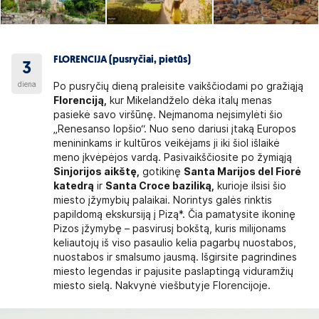
FLORENCIJA (pusryčiai, pietūs)
3
diena
Po pusryčių dieną praleisite vaikščiodami po gražiąją
Florenciją,
kur Mikelandželo dėka italų menas
pasiekė savo viršūnę. Neįmanoma neįsimylėti šio
„Renesanso lopšio“. Nuo seno dariusi įtaką Europos
menininkams ir kultūros veikėjams ji iki šiol išlaikė
meno įkvėpėjos vardą. Pasivaikščiosite po žymiąją
Sinjorijos aikštę,
gotikinę
Santa Marijos del Fiorė
katedrą
ir
Santa Croce baziliką,
kurioje ilsisi šio
miesto įžymybių palaikai. Norintys galės rinktis
papildomą ekskursiją į Pizą*. Čia pamatysite ikoninę
Pizos įžymybę – pasvirusį bokštą, kuris milijonams
keliautojų iš viso pasaulio kelia pagarbų nuostabos,
nuostabos ir smalsumo jausmą. Išgirsite pagrindines
miesto legendas ir pajusite paslaptingą viduramžių
miesto sielą. Nakvynė viešbutyje Florencijoje.