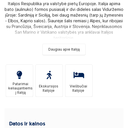
Italijos Respublika yra valstybė pietų Europoje. Italija apima
bato (aulinuko) formos pusiasalį ir dvi dideles salas Viduržemio
jūroje: Sardiniją ir Siciliją, bei daug mažesnių (tarp jų žymesnės
- Elbos, Kaprio salos). Šiaurėje šalis remiasi į Alpes, kur ribojasi
su Prancūzija, Šveicarija, Austrija ir Slovėnija. Nepriklausomos
San Marino ir Vatikano valstybės yra anklavai Italijos
teritorijoje.
Daugiau apie Italiją
Patarimai
Ekskursijos
Viešbučiai
keliaujantiems
Italijoje
Italijoje
į Italiją
Datos ir kainos