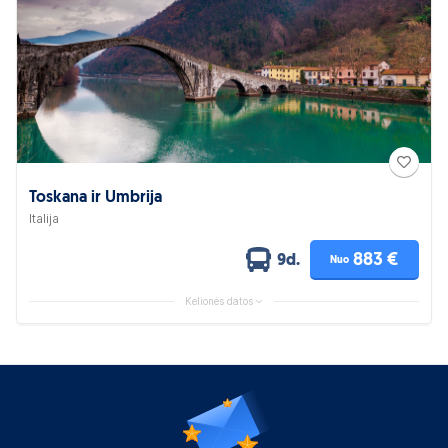
Toskana ir Umbrija
Italija
883 €
9d.
Nuo
Kelionės datos