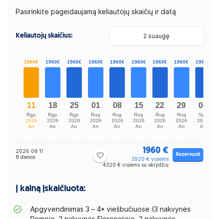
Pasirinkite pageidaujamą keliautojų skaičių ir datą
Keliautojų skaičius:
2 suaugę
1960 €
2026 08 11
Rezervuoti
8 dienos
3920 € visiems
4320 € visiems su skrydžiu
Į kainą įskaičiuota:
Apgyvendinimas 3 – 4* viešbučiuose (3 nakvynės