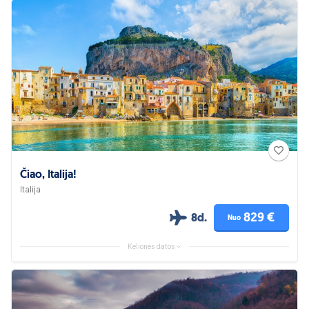
Čiao, Italija!
Italija
829 €
8d.
Nuo
Kelionės datos