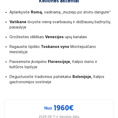
Kelionės akcentai
Aplankysite
Romą,
vadinamą „muzieju po atviru dangumi“
Vatikane
išvysite vieną svarbiausių ir didžiausių bažnyčių
pasaulyje
Grožėsitės idiliškais
Venecijos
upių kanalais
Ragausite tipiško
Toskanos vyno
Montepulčano
miestelyje
Pasisemsite įkvėpimo
Florencijoje,
Italijos meno ir
kultūros lopšyje
Degustuosite tradicinius patiekalus
Bolonijoje,
Italijos
gastronomijos sostinėje
1960
€
Nuo
2026 08 11 ir daugiau datų