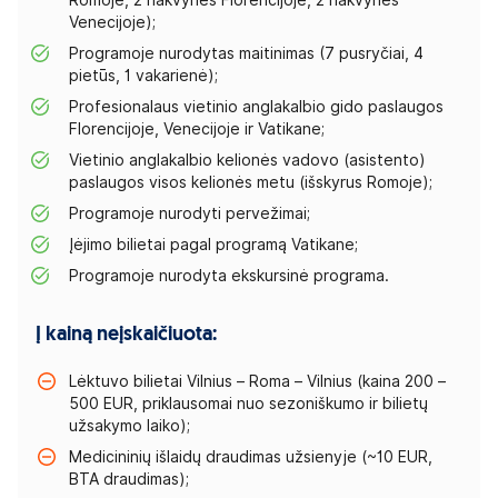
Romoje, 2 nakvynės Florencijoje, 2 nakvynės
Venecijoje);
Programoje nurodytas maitinimas (7 pusryčiai, 4
pietūs, 1 vakarienė);
Profesionalaus vietinio anglakalbio gido paslaugos
Florencijoje, Venecijoje ir Vatikane;
Vietinio anglakalbio kelionės vadovo (asistento)
paslaugos visos kelionės metu (išskyrus Romoje);
Programoje nurodyti pervežimai;
Įėjimo bilietai pagal programą Vatikane;
Programoje nurodyta ekskursinė programa.
Į kainą neįskaičiuota:
Lėktuvo bilietai Vilnius – Roma – Vilnius (kaina 200 –
500 EUR, priklausomai nuo sezoniškumo ir bilietų
užsakymo laiko);
Medicininių išlaidų draudimas užsienyje (~10 EUR,
BTA draudimas);