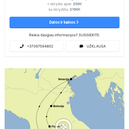
+ skrydis apie:
200
€
su skrydžiu:
2160
€
Datos ir kainos
Reikia daugiau informacijos? SUSISIEKITE:
+37067594802
UŽKLAUSA