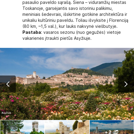
pasaulio paveldo sąrašą. Siena – viduramžių miestas
Toskanoje, garsėjantis savo istoriniu palikimu,
meniniais šedevrais, išskirtine gotikine architektūra ir
unikaliu kultūriniu paveldu. Toliau išvyksite į Florenciją
(80 km, ~1,5 val.), kur lauks nakvynė viešbutyje.
Pastaba
: vasaros sezonu (nuo gegužės) vietoje
vakarienės įtraukti pietūs Asyžiuje.
+ 2