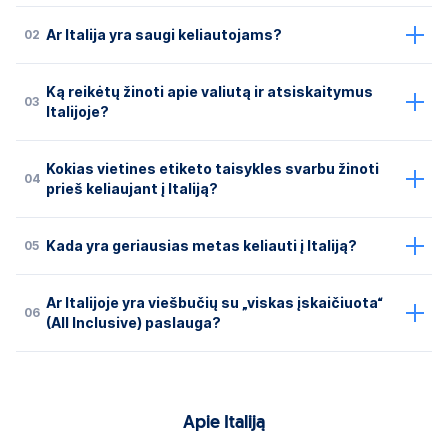
02
Ar Italija yra saugi keliautojams?
Ką reikėtų žinoti apie valiutą ir atsiskaitymus
03
Italijoje?
Kokias vietines etiketo taisykles svarbu žinoti
04
prieš keliaujant į Italiją?
05
Kada yra geriausias metas keliauti į Italiją?
Ar Italijoje yra viešbučių su „viskas įskaičiuota“
06
(All Inclusive) paslauga?
Apie Italiją