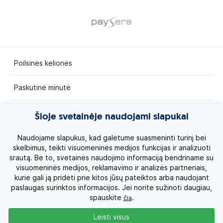
Poilsinės kelionės
Paskutinė minutė
Egzotinės kelionės
Šioje svetainėje naudojami slapukai
Kruizai
Naudojame slapukus, kad galėtume suasmeninti turinį bei
skelbimus, teikti visuomeninės medijos funkcijas ir analizuoti
srautą. Be to, svetainės naudojimo informaciją bendriname su
Kelionės po Lietuvą
visuomeninės medijos, reklamavimo ir analizės partneriais,
kurie gali ją pridėti prie kitos jūsų pateiktos arba naudojant
Apie mus
paslaugas surinktos informacijos. Jei norite sužinoti daugiau,
spauskite
.
čia
Privatumo politika
Leisti visus