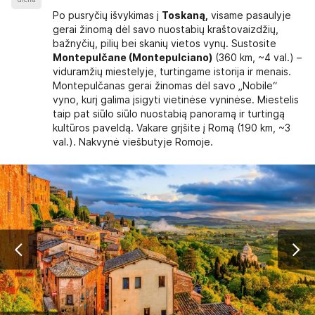
Po pusryčių išvykimas į
Toskaną,
visame pasaulyje
gerai žinomą dėl savo nuostabių kraštovaizdžių,
bažnyčių, pilių bei skanių vietos vynų. Sustosite
Montepulčane (Montepulciano)
(360 km, ~4 val.) –
viduramžių miestelyje, turtingame istorija ir menais.
Montepulčanas gerai žinomas dėl savo „Nobile“
vyno, kurį galima įsigyti vietinėse vyninėse. Miestelis
taip pat siūlo siūlo nuostabią panoramą ir turtingą
kultūros paveldą. Vakare grįšite į Romą (190 km, ~3
val.). Nakvynė viešbutyje Romoje.