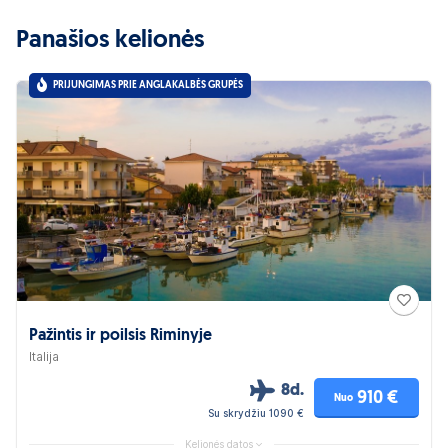
Panašios kelionės
PRIJUNGIMAS PRIE ANGLAKALBĖS GRUPĖS
Pažintis ir poilsis Riminyje
Italija
8d.
910 €
Nuo
Su skrydžiu 1090 €
Kelionės datos