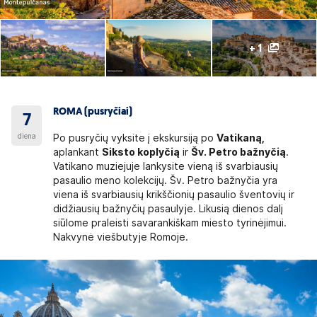
+ 1
ROMA (pusryčiai)
7
diena
Po pusryčių vyksite į ekskursiją po
Vatikaną,
aplankant
Siksto koplyčią
ir
Šv. Petro bažnyčią
.
Vatikano muziejuje lankysite vieną iš svarbiausių
pasaulio meno kolekcijų. Šv. Petro bažnyčia yra
viena iš svarbiausių krikščionių pasaulio šventovių ir
didžiausių bažnyčių pasaulyje. Likusią dienos dalį
siūlome praleisti savarankiškam miesto tyrinėjimui.
Nakvynė viešbutyje Romoje.