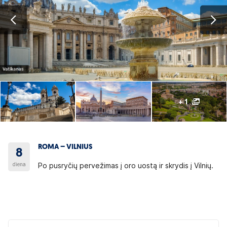
+ 1
ROMA – VILNIUS
8
diena
Po pusryčių pervežimas į oro uostą ir skrydis į Vilnių.