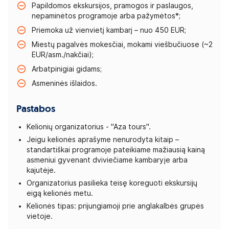
Papildomos ekskursijos, pramogos ir paslaugos,
nepaminėtos programoje arba pažymėtos*;
Priemoka už vienvietį kambarį – nuo 450 EUR;
Miestų pagalvės mokesčiai, mokami viešbučiuose (~2
EUR/asm./nakčiai);
Arbatpinigiai gidams;
Asmeninės išlaidos.
Pastabos
Kelionių organizatorius - "Aza tours".
Jeigu kelionės aprašyme nenurodyta kitaip –
standartiškai programoje pateikiame mažiausią kainą
asmeniui gyvenant dviviečiame kambaryje arba
kajutėje.
Organizatorius pasilieka teisę koreguoti ekskursijų
eigą kelionės metu.
Kelionės tipas: prijungiamoji prie anglakalbės grupės
vietoje.