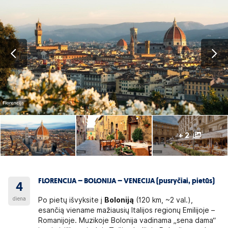
+ 2
FLORENCIJA – BOLONIJA – VENECIJA (pusryčiai, pietūs)
4
diena
Po pietų išvyksite į
Boloniją
(120 km, ~2 val.),
esančią viename mažiausių Italijos regionų Emilijoje –
Romanijoje. Muzikoje Bolonija vadinama „sena dama“