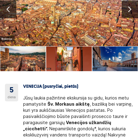
+ 1
VENECIJA (pusryčiai, pietūs)
5
diena
Jūsų laukia pažintinė ekskursija su gidu, kurios metu
pamatysite
Šv. Morkaus aikštę
, baziliką bei varpinę,
kuri yra aukščiausias Venecijos pastatas. Po
pasivaikščiojimo būsite pavaišinti prosecco taure ir
paragausite garsiųjų
Venecijos užkandžių
„cicchetti“.
Nepamirškite gondolų*, kurios sukuria
ekskliuzyvinį vandens transporto vaizdą! Nakvynė