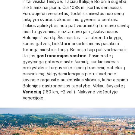
ir tai visiška teisybė. Tačiau Italijoje Bolonija sugeba
išlikti amžinai jauna. Čia 1088 m. įkurtas seniausias
Europoje universitetas, todėl šis miestas nuo senų
laikų yra svarbus akademinio gyvenimo centras.
Tokios aplinkybės nuo pat viduramžių formavo savitą
miesto gyvenimą ir užtarnavo jam „išsilavinusios
Bolonijos” vardą. Šis miestas – tai atversta knyga,
kurios gatvės, bokštai ir arkados mums pasakoja
turtingą miesto istoriją. Bolonija taip pat vadinama ir
Italijos
gastronomijos sostine.
Pasinersite į
gyvybingą gatvės maisto šurmulį, kur kiekvienas
prekystalis ir turgus siūlo skanių tradicinių patiekalų
pasirinkimą. Valgydami lengvus pietus vietinėje
kavinėje ragausite autentiškus skonius, kurie atspinti
Bolonijos gastronomijos tapatybę. Vėliau išvyksite į
Veneciją
(160 km, ~2 val.). Nakvynė viešbutyje
Venecijoje.