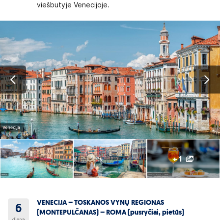
viešbutyje Venecijoje.
+ 1
VENECIJA – TOSKANOS VYNŲ REGIONAS
6
(MONTEPULČANAS) – ROMA (pusryčiai, pietūs)
diena