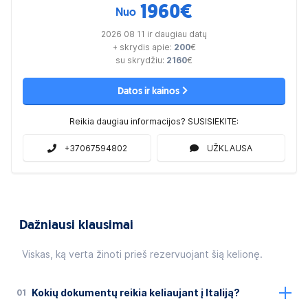
1960
€
Nuo
2026 08 11 ir daugiau datų
+ skrydis apie:
200
€
su skrydžiu:
2160
€
Datos ir kainos
Reikia daugiau informacijos? SUSISIEKITE:
+37067594802
UŽKLAUSA
Dažniausi klausimai
Viskas, ką verta žinoti prieš rezervuojant šią kelionę.
01
Kokių dokumentų reikia keliaujant į Italiją?