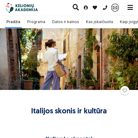
0 700 11007
Pradžia
Programa
Datos ir kainos
Kas įskaičiuota
Kaip įsigyt
Paskutinė
Pažintinės
Egzotinės
Kruizai
minutė
kelionės
kelionės
Italijos skonis ir kultūra