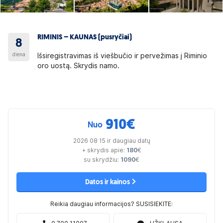
RIMINIS – KAUNAS (pusryčiai)
8
diena
Išsiregistravimas iš viešbučio ir pervežimas į Riminio
oro uostą. Skrydis namo.
910
€
Nuo
2026 08 15 ir daugiau datų
+ skrydis apie:
180
€
su skrydžiu:
1090
€
Datos ir kainos
Reikia daugiau informacijos? SUSISIEKITE: