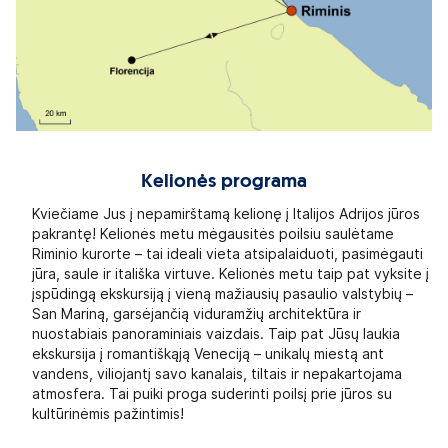
Kelionės programa
Kviečiame Jus į nepamirštamą kelionę į Italijos Adrijos jūros
pakrantę! Kelionės metu mėgausitės poilsiu saulėtame
Riminio kurorte – tai ideali vieta atsipalaiduoti, pasimėgauti
jūra, saule ir itališka virtuve. Kelionės metu taip pat vyksite į
įspūdingą ekskursiją į vieną mažiausių pasaulio valstybių –
San Mariną, garsėjančią viduramžių architektūra ir
nuostabiais panoraminiais vaizdais. Taip pat Jūsų laukia
ekskursija į romantiškąją Veneciją – unikalų miestą ant
vandens, viliojantį savo kanalais, tiltais ir nepakartojama
atmosfera. Tai puiki proga suderinti poilsį prie jūros su
kultūrinėmis pažintimis!