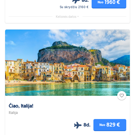
8d.
1960 €
Nuo
Su skrydžiu 2160 €
Kelionės datos
Čiao, Italija!
Italija
829 €
8d.
Nuo