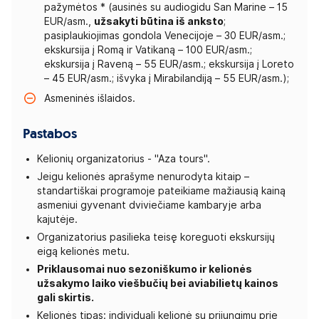
pažymėtos * (ausinės su audiogidu San Marine – 15
EUR/asm.,
užsakyti būtina iš anksto
;
pasiplaukiojimas gondola Venecijoje – 30 EUR/asm.;
ekskursija į Romą ir Vatikaną – 100 EUR/asm.;
ekskursija į Raveną – 55 EUR/asm.; ekskursija į Loreto
– 45 EUR/asm.; išvyka į Mirabilandiją – 55 EUR/asm.);
Asmeninės išlaidos.
Pastabos
Kelionių organizatorius - "Aza tours".
Jeigu kelionės aprašyme nenurodyta kitaip –
standartiškai programoje pateikiame mažiausią kainą
asmeniui gyvenant dviviečiame kambaryje arba
kajutėje.
Organizatorius pasilieka teisę koreguoti ekskursijų
eigą kelionės metu.
Priklausomai nuo sezoniškumo ir kelionės
užsakymo laiko viešbučių bei aviabilietų kainos
gali skirtis.
Kelionės tipas: individuali kelionė su prijungimu prie