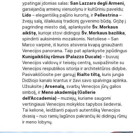
ypatingai įdomias salas:
San Lazzaro degli Armeni,
garsėjančią armėnų vienuolynu ir kultūriniu paveldu;
Lido
– elegantišką pajūrio kurortą, ir
Pellestrina
–
žvejų salą, išlaikiusią tradicinį gyvenimo būdą. Grįžę į
pagrindinę miesto dalį, aplankysite
Šv. Morkaus
aikštę,
kurioje stovi didingoji
Šv. Morkaus bazilika
,
spindinti auksinėmis mozaikomis. Netoliese – San
Marco varpinė, iš kurios atsiveria kvapą gniaužianti
Venecijos panorama. Taip pat aplankysite įspūdingus
Kunigaikščių rūmus (Palazzo Ducale)
– buvusį
Venecijos valdovų ir teisėjų centrą, susipažinsite su
Venecijos respublikos istorija ir architektūros didybe.
Pasivaikščiosite per garsųjį
Rialto tiltą,
kuris jungia
Didžiojo kanalo krantus ir žavi savo spalvinga aplinka.
Užsuksite į
Arsenalą,
svarbų Venecijos jūrų galios
simbolį, ir
Meno akademiją (Gallerie
dell’Accademia)
– muziejų, kuriame saugomi
vertingiausi Venecijos mokyklos tapybos šedevrai.
Tai kelionė, leidžianti pajusti autentišką Venecijos
dvasią – nuo ramių lagūnos pakrančių iki didingų rūmų
ir meno lobynų.