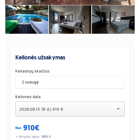
+ 2
Kelionės užsakymas
Keliautojų skaičius:
2 suaugę
Kelionės data
2026.08.15 (8 d.) 910 €
910
€
Nuo
+ skrydis apie:
180
€