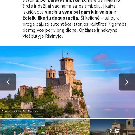
širdis ir dažnai vadinama šalies simboliu. Į kainą
įskaičiuota
vietinių vynų bei garsiųjų vaisių ir
žolelių likerių degustacija
. Ši kelionė – tai puiki
proga pajusti autentišką istorijos, kultūros ir gamtos
dermę vos per vieną dieną. Grįžimas ir nakvynė
viešbutyje Riminyje.
+ 2