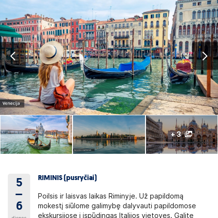
+ 3
RIMINIS (pusryčiai)
5
–
Poilsis ir laisvas laikas Riminyje. Už papildomą
6
mokestį siūlome galimybę dalyvauti papildomose
ekskursijose į įspūdingas Italijos vietoves. Galite