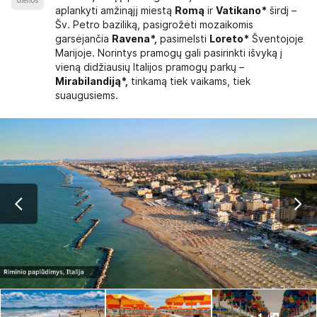
dienos
aplankyti amžinąjį miestą
Romą
ir
Vatikano*
širdį –
Šv. Petro baziliką, pasigrožėti mozaikomis
garsėjančia
Ravena*,
pasimelsti
Loreto*
Šventojoje
Marijoje. Norintys pramogų gali pasirinkti išvyką į
vieną didžiausių Italijos pramogų parkų –
Mirabilandiją*,
tinkamą tiek vaikams, tiek
suaugusiems.