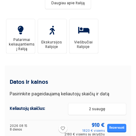
Daugiau apie Italiją
Patarimai
Ekskursijos
Viešbučiai
keliaujantiems
Italijoje
Italijoje
į Italiją
Datos ir kainos
Pasirinkite pageidaujamą keliautojų skaičių ir datą
Keliautojų skaičius:
2 suaugę
910 €
2026 08 15
Rezervuoti
8 dienos
1820 € visiems
2180 € visiems su skrydžiu