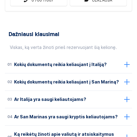
0 700 11007
UŽKLAUSA
Dažniausi klausimai
Viskas, ką verta žinoti prieš rezervuojant šią kelionę.
01
Kokių dokumentų reikia keliaujant į Italiją?
02
Kokių dokumentų reikia keliaujant į San Mariną?
03
Ar Italija yra saugi keliautojams?
04
Ar San Marinas yra saugi kryptis keliautojams?
Ką reikėtų žinoti apie valiutą ir atsiskaitymus