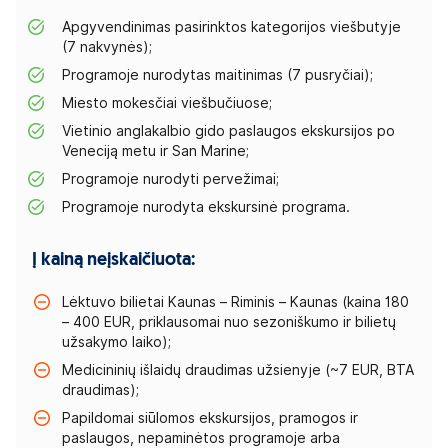
Apgyvendinimas pasirinktos kategorijos viešbutyje
(7 nakvynės);
Programoje nurodytas maitinimas (7 pusryčiai);
Miesto mokesčiai viešbučiuose;
Vietinio anglakalbio gido paslaugos ekskursijos po
Veneciją metu ir San Marine;
Programoje nurodyti pervežimai;
Programoje nurodyta ekskursinė programa.
Į kainą neįskaičiuota:
Lėktuvo bilietai Kaunas – Riminis – Kaunas (kaina 180
– 400 EUR, priklausomai nuo sezoniškumo ir bilietų
užsakymo laiko);
Medicininių išlaidų draudimas užsienyje (~7 EUR, BTA
draudimas);
Papildomai siūlomos ekskursijos, pramogos ir
paslaugos, nepaminėtos programoje arba