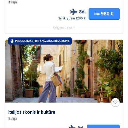
Italija
8d.
980 €
Nuo
Su skrydžiu 1280 €
Kelionės datos
PRIJUNGIMAS PRIE ANGLAKALBĖS GRUPĖS
Italijos skonis ir kultūra
Italija