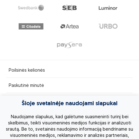
Poilsinės kelionės
Paskutinė minutė
Egzotinės kelionės
Šioje svetainėje naudojami slapukai
Kruizai
Naudojame slapukus, kad galėtume suasmeninti turinį bei
skelbimus, teikti visuomeninės medijos funkcijas ir analizuoti
srautą. Be to, svetainės naudojimo informaciją bendriname su
Kelionės po Lietuvą
visuomeninės medijos, reklamavimo ir analizės partneriais,