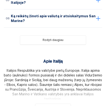
05
Italijoje?
Ką reikėtų žinoti apie valiutą ir atsiskaitymus San
06
Marine?
Rodyti daugiau
Apie Italiją
Italijos Respublika yra valstybė pietų Europoje. Italija apima
bato (aulinuko) formos pusiasalį ir dvi dideles salas Viduržemio
jūroje: Sardiniją ir Siciliją, bei daug mažesnių (tarp jų žymesnės
- Elbos, Kaprio salos). Šiaurėje šalis remiasi į Alpes, kur ribojasi
su Prancūzija, Šveicarija, Austrija ir Slovėnija. Nepriklausomos
San Marino ir Vatikano valstybės yra anklavai Italijos
teritorijoje.