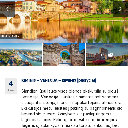
+ 1
RIMINIS – VENECIJA – RIMINIS (pusryčiai)
4
diena
Šiandien jūsų lauks visos dienos ekskursija su gidu į
Veneciją.
Venecija
– unikalus miestas ant vandens,
alsuojantis istorija, menu ir nepakartojama atmosfera.
Ekskursijos metu leisitės į pažintį su pagrindinėmis šio
legendinio miesto įžymybėmis ir paslaptingomis
lagūnos salomis. Kelionę pradėsite nuo
Venecijos
lagūnos,
aplankydami mažiau turistų lankomas, bet