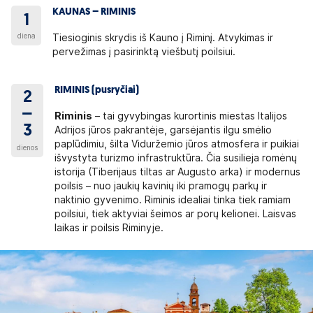
KAUNAS – RIMINIS
1
diena
Tiesioginis skrydis iš Kauno į Riminį. Atvykimas ir
pervežimas į pasirinktą viešbutį poilsiui.
RIMINIS (pusryčiai)
2
–
Riminis
– tai gyvybingas kurortinis miestas Italijos
3
Adrijos jūros pakrantėje, garsėjantis ilgu smėlio
paplūdimiu, šilta Viduržemio jūros atmosfera ir puikiai
dienos
išvystyta turizmo infrastruktūra. Čia susilieja romėnų
istorija (Tiberijaus tiltas ar Augusto arka) ir modernus
poilsis – nuo jaukių kavinių iki pramogų parkų ir
naktinio gyvenimo. Riminis idealiai tinka tiek ramiam
poilsiui, tiek aktyviai šeimos ar porų kelionei. Laisvas
laikas ir poilsis Riminyje.