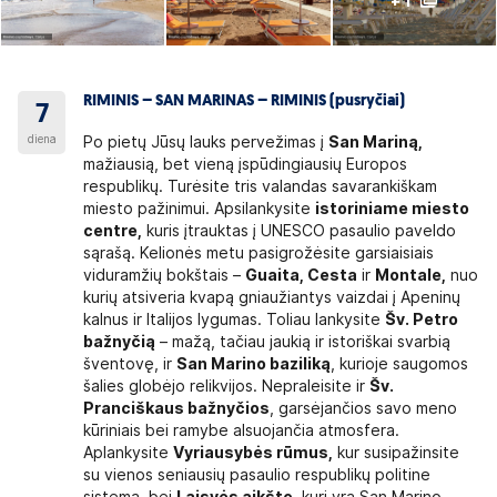
+ 1
RIMINIS – SAN MARINAS – RIMINIS (pusryčiai)
7
diena
Po pietų Jūsų lauks pervežimas į
San Mariną,
mažiausią, bet vieną įspūdingiausių Europos
respublikų. Turėsite tris valandas savarankiškam
miesto pažinimui. Apsilankysite
istoriniame miesto
centre,
kuris įtrauktas į UNESCO pasaulio paveldo
sąrašą. Kelionės metu pasigrožėsite garsiaisiais
viduramžių bokštais –
Guaita, Cesta
ir
Montale,
nuo
kurių atsiveria kvapą gniaužiantys vaizdai į Apeninų
kalnus ir Italijos lygumas. Toliau lankysite
Šv. Petro
bažnyčią
– mažą, tačiau jaukią ir istoriškai svarbią
šventovę, ir
San Marino baziliką
, kurioje saugomos
šalies globėjo relikvijos. Nepraleisite ir
Šv.
Pranciškaus bažnyčios
, garsėjančios savo meno
kūriniais bei ramybe alsuojančia atmosfera.
Aplankysite
Vyriausybės rūmus,
kur susipažinsite
su vienos seniausių pasaulio respublikų politine
sistema, bei
Laisvės aikštę,
kuri yra San Marino