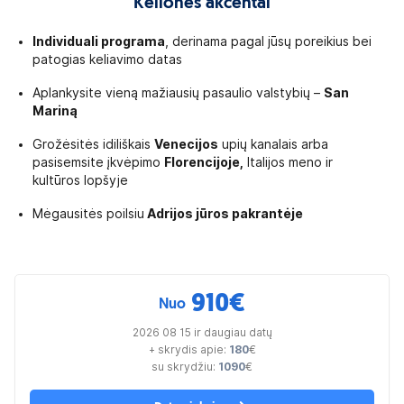
Kelionės akcentai
Individuali programa
, derinama pagal jūsų poreikius bei
patogias keliavimo datas
Aplankysite vieną mažiausių pasaulio valstybių –
San
Mariną
Grožėsitės idiliškais
Venecijos
upių kanalais arba
pasisemsite įkvėpimo
Florencijoje,
Italijos meno ir
kultūros lopšyje
Mėgausitės poilsiu
Adrijos jūros pakrantėje
910
€
Nuo
2026 08 15 ir daugiau datų
+ skrydis apie:
180
€
su skrydžiu:
1090
€