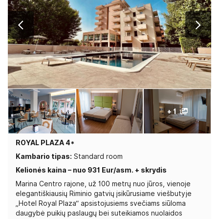
+ 1
ROYAL PLAZA 4*
Kambario tipas:
Standard room
Kelionės kaina – nuo 931 Eur/asm. + skrydis
Marina Centro rajone, už 100 metrų nuo jūros, vienoje
elegantiškiausių Riminio gatvių įsikūrusiame viešbutyje
„Hotel Royal Plaza“ apsistojusiems svečiams siūloma
daugybė puikių paslaugų bei suteikiamos nuolaidos