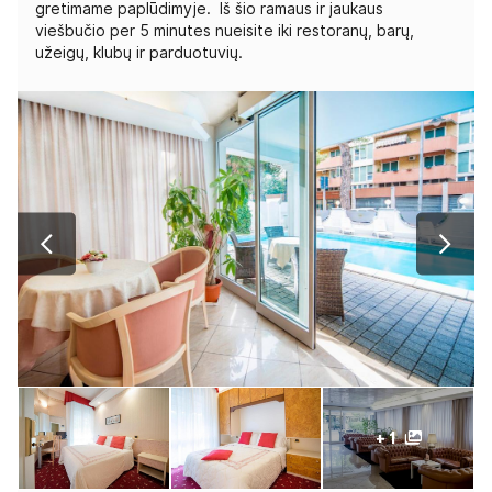
gretimame paplūdimyje. Iš šio ramaus ir jaukaus
viešbučio per 5 minutes nueisite iki restoranų, barų,
užeigų, klubų ir parduotuvių.
+ 1