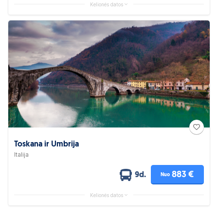
Kelionės datos
Toskana ir Umbrija
Italija
883 €
9d.
Nuo
Kelionės datos