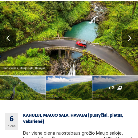
+ 3
KAHULUI, MAUJO SALA, HAVAJAI (pusryčiai, pietūs,
6
vakarienė)
diena
Dar viena diena nuostabaus grožio Maujo saloje,