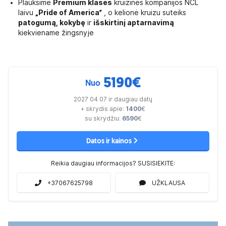
Plauksime
Premium klasės
kruizinės kompanijos NCL
laivu
„Pride of America“
, o kelionė kruizu suteiks
patogumą, kokybę
ir
išskirtinį aptarnavimą
kiekviename žingsnyje
5190
€
Nuo
2027 04 07 ir daugiau datų
+ skrydis apie:
1400
€
su skrydžiu:
6590
€
Datos ir kainos
Reikia daugiau informacijos? SUSISIEKITE:
+37067625798
UŽKLAUSA