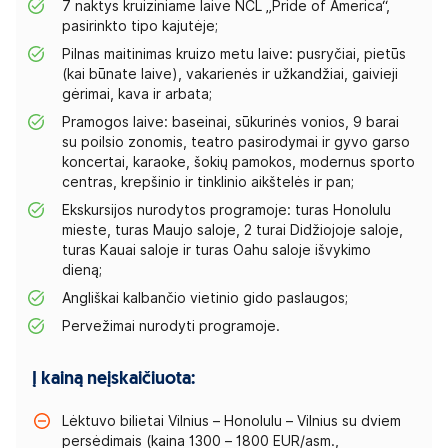
7 naktys kruiziniame laive NCL „Pride of America“,
pasirinkto tipo kajutėje;
Pilnas maitinimas kruizo metu laive: pusryčiai, pietūs
(kai būnate laive), vakarienės ir užkandžiai, gaivieji
gėrimai, kava ir arbata;
Pramogos laive: baseinai, sūkurinės vonios, 9 barai
su poilsio zonomis, teatro pasirodymai ir gyvo garso
koncertai, karaoke, šokių pamokos, modernus sporto
centras, krepšinio ir tinklinio aikštelės ir pan;
Ekskursijos nurodytos programoje: turas Honolulu
mieste, turas Maujo saloje, 2 turai Didžiojoje saloje,
turas Kauai saloje ir turas Oahu saloje išvykimo
dieną;
Angliškai kalbančio vietinio gido paslaugos;
Pervežimai nurodyti programoje.
Į kainą neįskaičiuota:
Lėktuvo bilietai Vilnius – Honolulu – Vilnius su dviem
persėdimais (kaina 1300 – 1800 EUR/asm.,