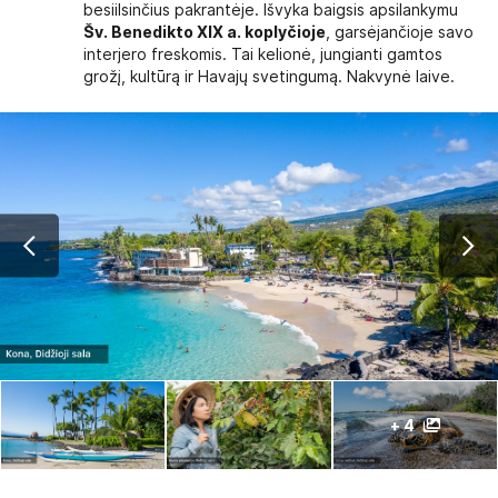
besiilsinčius pakrantėje. Išvyka baigsis apsilankymu
Šv. Benedikto XIX a. koplyčioje
, garsėjančioje savo
interjero freskomis. Tai kelionė, jungianti gamtos
grožį, kultūrą ir Havajų svetingumą. Nakvynė laive.
+ 4