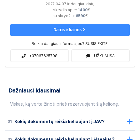
2027 04 07 ir daugiau datų
+ skrydis apie:
1400
€
su skrydžiu:
6590
€
Datos ir kainos
Reikia daugiau informacijos? SUSISIEKITE:
+37067625798
UŽKLAUSA
Dažniausi klausimai
Viskas, ką verta žinoti prieš rezervuojant šią kelionę.
01
Kokių dokumentų reikia keliaujant į JAV?
02
Kokių dokumentų reikia keliaujant į Havajus?