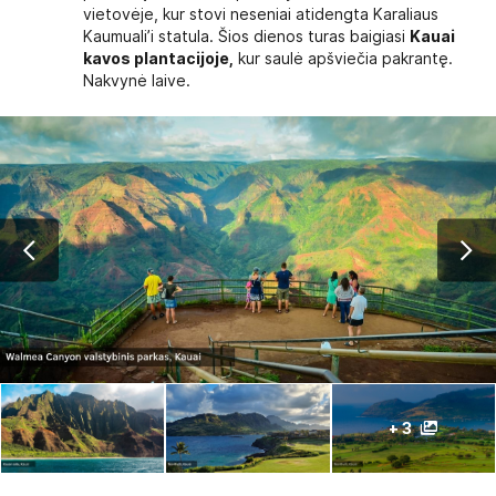
vietovėje, kur stovi neseniai atidengta Karaliaus
Kaumuali’i statula. Šios dienos turas baigiasi
Kauai
kavos plantacijoje,
kur saulė apšviečia pakrantę.
Nakvynė laive.
+ 3