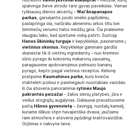
spalvinga žievė atrodo tarsi gyvas paveikslas. Vienas
ryškiausių dienos akcentų –
Wai‘ānapanapos
parkas
, garsėjantis juodo smėlio paplūdimiu,
paslaptinga ola, natūraliu akmeniniu arkos tiltu bei
šimtmečių senumo halos medžių giria. Čia praleisime
daugiau laiko, kad spėtume viską patirti. Sustoję
Hanos ūkininkų turguje
ir kepyklėlėje, pasinersime į
vietinius skonius.
Kepyklėlėje gaminami gardūs
skanėstai tik iš vietinių ingredientų – nuo kreminio
sūrio pyrago iki kokosinių makaronų sausainių,
paragausime apdovanojimus pelniusio bananų
pyrago, kepto pagal vietinius receptus. Kelionę
pratęsime
Kaumahinos parke,
kuris kviečia
stabtelėti poilsiui ir pasimėgauti nuostabiais vaizdais.
Iš čia atsiveria panoraminiai
rytinės Maujo
pakrantės peizažai
– žalios slėnių platybės, jūra ir
vešlus atogrąžų augalynas. Galiausiai pravažiuosime
pačią
Hānos gyvenvietę
– žavingą, nuošalų kaimelį,
kuriame išlikusi stipri havajietiška dvasia, jaučiama
rami atmosfera ir atsiveria įspūdingi kraštovaizdžiai.
Grįžimas ir nakvynė laive.