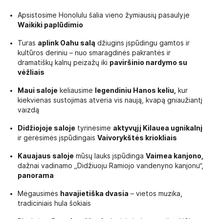
Apsistosime Honolulu šalia vieno žymiausių pasaulyje
Waikiki paplūdimio
Turas
aplink Oahu salą
džiugins įspūdingu gamtos ir
kultūros deriniu – nuo smaragdinės pakrantės ir
dramatiškų kalnų peizažų iki
paviršinio nardymo su
vėžliais
Maui saloje
keliausime
legendiniu Hanos keliu,
kur
kiekvienas sustojimas atveria vis naują, kvapą gniaužiantį
vaizdą
Didžiojoje saloje
tyrinėsime
aktyvųjį Kilauea ugnikalnį
ir gėrėsimės įspūdingais
Vaivorykštės kriokliais
Kauajaus saloje
mūsų lauks įspūdinga
Vaimea kanjono,
dažnai vadinamo „Didžiuoju Ramiojo vandenyno kanjonu“,
panorama
Mėgausimės
havajietiška dvasia
– vietos muzika,
tradiciniais hula šokiais