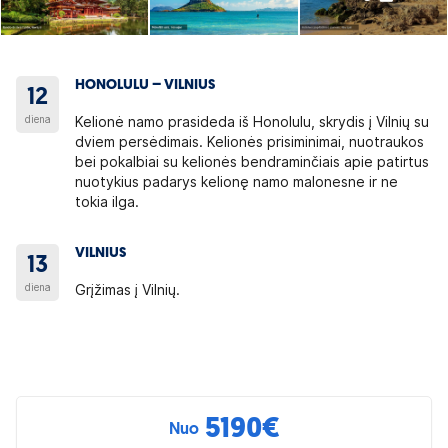
HONOLULU – VILNIUS
12
diena
Kelionė namo prasideda iš Honolulu, skrydis į Vilnių su
dviem persėdimais. Kelionės prisiminimai, nuotraukos
bei pokalbiai su kelionės bendraminčiais apie patirtus
nuotykius padarys kelionę namo malonesne ir ne
tokia ilga.
VILNIUS
13
diena
Grįžimas į Vilnių.
5190
€
Nuo