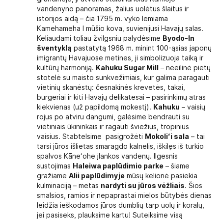
vandenyno panoramas, žalius uolėtus šlaitus ir
istorijos aidą – čia 1795 m. vyko lemiama
Kamehameha I mūšio kova, suvienijusi Havajų salas.
Keliaudami toliau žvilgsniu palydėsime
Byodo-In
šventyklą
pastatytą 1968 m. minint 100-ąsias japonų
imigrantų Havajuose metines, ji simbolizuoja taiką ir
kultūrų harmoniją.
Kahuku Sugar Mill
– neeilinė pietų
stotelė su maisto sunkvežimiais, kur galima paragauti
vietinių skanėstų: česnakinės krevetės, takai,
burgeriai ir kiti Havajų delikatesai – pasirinkimų atras
kiekvienas (už papildomą mokestį).
Kahuku
– vaisių
rojus po atviru dangumi, galėsime bendrauti su
vietiniais ūkininkais ir ragauti šviežius, tropinius
vaisius. Stabtelsime pasigrožėti
Mokoliʻi sala
– tai
tarsi jūros išlietas smaragdo kalnelis, iškilęs iš turkio
spalvos Kāneʻohe įlankos vandenų. Ilgesnis
sustojimas
Haleiwa paplūdimio parke
– šiame
gražiame
Alii paplūdimyje
mūsų kelionė pasiekia
kulminaciją – metas
nardyti su jūros vėžliais
. Šios
smalsios, ramios ir nepaprastai mielos būtybės dienas
leidžia ieškodamos jūros dumblių tarp uolų ir koralų,
jei pasiseks, plauksime kartu! Suteiksime visą