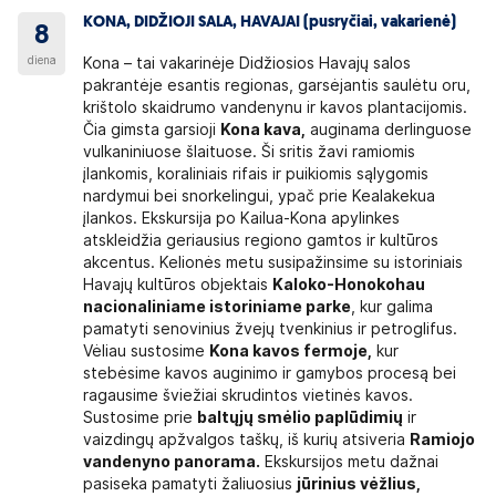
KONA, DIDŽIOJI SALA, HAVAJAI (pusryčiai, vakarienė)
8
diena
Kona – tai vakarinėje Didžiosios Havajų salos
pakrantėje esantis regionas, garsėjantis saulėtu oru,
krištolo skaidrumo vandenynu ir kavos plantacijomis.
Čia gimsta garsioji
Kona kava,
auginama derlinguose
vulkaniniuose šlaituose. Ši sritis žavi ramiomis
įlankomis, koraliniais rifais ir puikiomis sąlygomis
nardymui bei snorkelingui, ypač prie Kealakekua
įlankos. Ekskursija po Kailua-Kona apylinkes
atskleidžia geriausius regiono gamtos ir kultūros
akcentus. Kelionės metu susipažinsime su istoriniais
Havajų kultūros objektais
Kaloko-Honokohau
nacionaliniame istoriniame parke
, kur galima
pamatyti senovinius žvejų tvenkinius ir petroglifus.
Vėliau sustosime
Kona kavos fermoje,
kur
stebėsime kavos auginimo ir gamybos procesą bei
ragausime šviežiai skrudintos vietinės kavos.
Sustosime prie
baltųjų smėlio paplūdimių
ir
vaizdingų apžvalgos taškų, iš kurių atsiveria
Ramiojo
vandenyno panorama.
Ekskursijos metu dažnai
pasiseka pamatyti žaliuosius
jūrinius vėžlius,