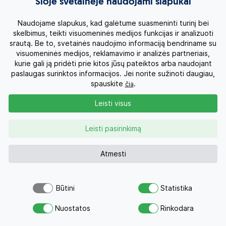
Šioje svetainėje naudojami slapukai
Kitos asmeninės išlaidos.
Naudojame slapukus, kad galėtume suasmeninti turinį bei
skelbimus, teikti visuomeninės medijos funkcijas ir analizuoti
Pastabos
srautą. Be to, svetainės naudojimo informaciją bendriname su
Kelionių organizatorius - "Aza tours".
visuomeninės medijos, reklamavimo ir analizės partneriais,
kurie gali ją pridėti prie kitos jūsų pateiktos arba naudojant
SVARBU! Keliautojai, lankęsi Kuboje 2021 m.
paslaugas surinktos informacijos. Jei norite sužinoti daugiau,
sausio 12 d. arba vėliau, nebegali keliauti į JAV su
spauskite
.
čia
ESTA leidimu – jiems būtina kreiptis dėl įprastos
JAV vizos.
Leisti visus
2027 m. datos dar gali nežymiai keistis pagal
aktualų skrydžių tvarkaraštį.
Leisti pasirinkimą
Pageidaujantys išsipirkti konkrečias vietas lėktuve
(sėdėti kartu, prie lango, su daugiau erdvės kojoms ir
pan.) - tai galės padaryti likus savaitei iki kelionės
Atmesti
pagal tuo metu galiosiantį lėktuvo užimtumą.
Kelionės tipas: kelionė su lietuviškai kalbančiu
kelionės vadovu (susirinkus ne mažiau 12 asmenų
Būtini
Statistika
grupei).
Šiuo pasiūlymu šiandien jau
Atsiųsk užklausą
Gauta ir suderinta kajutė kruiziniame laive yra
domėjosi 14 žmonių
Nuostatos
Rinkodara
Savo svajonių atostogoms
negarantuojama ir atsiradus nenumatytoms
aplinkybėms gali būti pakeista pačios kruizinės