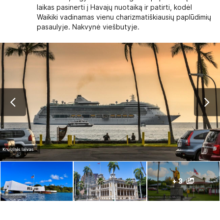
laikas pasinerti į Havajų nuotaiką ir patirti, kodėl
Waikiki vadinamas vienu charizmatiškiausių paplūdimių
pasaulyje. Nakvynė viešbutyje.
+ 3