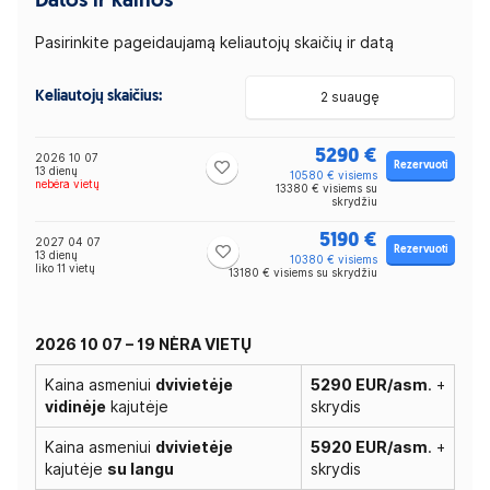
Datos ir kainos
Pasirinkite pageidaujamą keliautojų skaičių ir datą
Keliautojų skaičius:
2 suaugę
5290 €
2026 10 07
Rezervuoti
13 dienų
10580 € visiems
nebėra vietų
13380 € visiems su
skrydžiu
5190 €
2027 04 07
Rezervuoti
13 dienų
10380 € visiems
liko 11 vietų
13180 € visiems su skrydžiu
2026 10 07 – 19 NĖRA VIETŲ
Kaina asmeniui
dvivietėje
5290 EUR/asm
. +
vidinėje
kajutėje
skrydis
Kaina asmeniui
dvivietėje
5920 EUR/asm
. +
kajutėje
su langu
skrydis