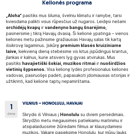
Kelionės programa
„Aloha“
pasitiks mus šiluma, švelniu klimatu ir ramybe, tarsi
kviesdama palikti visus rūpesčius už nugaros. Leidęsi nešami
orchidėjų kvapų
ir
vandenyno bangų šnarėjimo,
pasinersime į tikrą Havajų dvasią. Ši kelionė ypatinga – vienos
kelionės metu pažinsime gražiausias Havajų salas tik kartą
išsikrovę lagaminus. Įsikūrę
premium klasės kruiziniame
laive,
kiekvieną dieną stebėsime vis kitus įspūdingus krantus,
įlankas ir kalnus, kurie atsivers lyg gyvas atvirukas. Mus
pasitiks
havajietiški šokiai, muzikos ritmai
ir
nuoširdžios
vietinių šypsenos.
Visa kelionę lydės profesionalus kelionės
vadovas, pasiruošęs padėti, papasakoti įdomiausias istorijas ir
užtikrinti, kad kelionė taptų nepamirštama.
VILNIUS – HONOLULU, HAVAJAI
1
diena
Skrydis iš Vilniaus į
Honolulu
su dviem persėdimais.
Skrydžio metu mėgausimės patiekiamu maitinimu ir
atsipalaiduosime žiūrėdami filmus ar klausydamiesi
muzikos
.
Vakare pasieksime Honolulu, kur mūsų lauks