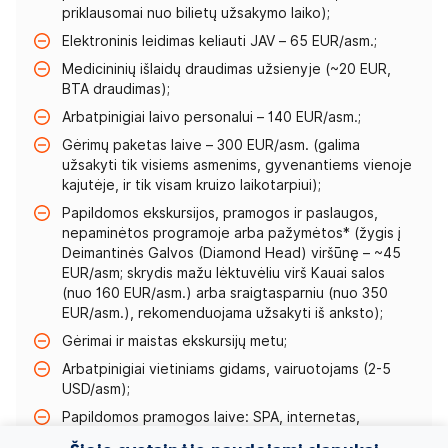
priklausomai nuo bilietų užsakymo laiko);
Elektroninis leidimas keliauti JAV – 65 EUR/asm.;
Medicininių išlaidų draudimas užsienyje (~20 EUR,
BTA draudimas);
Arbatpinigiai laivo personalui – 140 EUR/asm.;
Gėrimų paketas laive – 300 EUR/asm. (galima
užsakyti tik visiems asmenims, gyvenantiems vienoje
kajutėje, ir tik visam kruizo laikotarpiui);
Papildomos ekskursijos, pramogos ir paslaugos,
nepaminėtos programoje arba pažymėtos* (žygis į
Deimantinės Galvos (Diamond Head) viršūnę – ~45
EUR/asm; skrydis mažu lėktuvėliu virš Kauai salos
(nuo 160 EUR/asm.) arba sraigtasparniu (nuo 350
EUR/asm.), rekomenduojama užsakyti iš anksto);
Gėrimai ir maistas ekskursijų metu;
Arbatpinigiai vietiniams gidams, vairuotojams (2-5
USD/asm);
Papildomos pramogos laive: SPA, internetas,
fotografo paslaugos, skalbimo paslaugos;