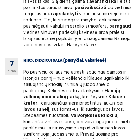
laisvas laikas. Šią dieną galima
savarankiškai
leistis į
pasirinktus turus iš laivo,
pasivaikščioti
po vietinius
turgelius arba
apsilankyti
vietiniuose muziejuose ir
soduose. Tie, kurie mėgsta ramybę, gali tiesiog
pasimėgauti Kahului miestelio atmosfera,
paragauti
vietinės virtuvės patiekalų kavinėse arba praleisti
laiką saulėtame paplūdimyje, džiaugdamiesi Ramiojo
vandenyno vaizdais. Nakvynė laive.
HILO, DIDŽIOJI SALA (pusryčiai, vakarienė)
7
diena
Po pusryčių keliausime atrasti įspūdingą gamtos ir
istorijos derinį – nuo veikiančio Kilauea ugnikalnio iki
žaliuojančių krioklių ir unikalių juodo smėlio
paplūdimių. Kelionės metu aplankysime
Havajų
vulkanų nacionalinį parką,
kur išvysime
Kilauea
kraterį,
garuojančius siera prisotintus laukus bei
lavos tunelį,
susiformavusį iš sustingusios lavos.
Stebėsimės nuostabiu
Vaivorykštės kriokliu,
krintančiu virš lavos urvo, bei vaizdingu juodo smėlio
paplūdimiu, kur ir išvysime kaip iš vulkaninės lavos
susiformuoja juodas smėlis. Pravažiuosime pro