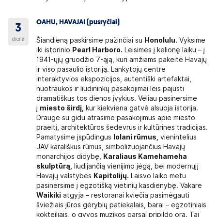
OAHU, HAVAJAI (pusryčiai)
3
diena
Šiandieną paskirsime pažinčiai su
Honolulu.
Vyksime
iki istorinio
Pearl Harboro.
Leisimės į kelionę laiku – į
1941-ųjų gruodžio 7-ąją, kuri amžiams pakeitė Havajų
ir viso pasaulio istoriją. Lankytojų centre
interaktyvios ekspozicijos, autentiški artefaktai,
nuotraukos ir liudininkų pasakojimai leis pajusti
dramatiškus tos dienos įvykius. Vėliau pasinersime
į
miesto širdį,
kur kiekviena gatvė alsuoja istorija.
Drauge su gidu atrasime pasakojimus apie miesto
praeitį, architektūros šedevrus ir kultūrines tradicijas.
Pamatysime įspūdingus
Iolani rūmus,
vienintelius
JAV karališkus rūmus, simbolizuojančius Havajų
monarchijos didybę,
Karaliaus Kamehameha
skulptūrą,
liudijančią vienijimo jėgą, bei modernųjį
Havajų valstybės
Kapitolijų.
Laisvo laiko metu
pasinersime į egzotišką vietinių kasdienybę. Vakare
Waikiki
atgyja – restoranai kviečia pasimėgauti
šviežiais jūros gėrybių patiekalais, barai – egzotiniais
kokteiliais, o gyvos muzikos garsai pripildo orą. Tai