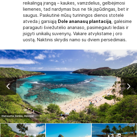
reikalingą įrangą – kaukes, vamzdelius, gelbėjimosi
liemenes, tad nardymas bus ne tik įspūdingas, bet ir
saugus. Paskutinė mūsų turiningos dienos stotelė
atveda į garsiąją
Dole ananasų plantaciją
, galėsime
paragauti šviežutėlio ananaso, pasimėgauti ledais ir
įsigyti unikalių suvenyrų. Vakare atvykstame į oro
uostą. Naktinis skrydis namo su dviem persėdimais.
+ 3