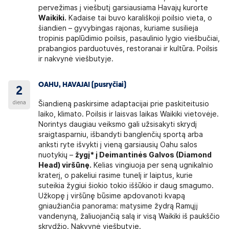
pervežimas į viešbutį garsiausiama Havajų kurorte
Waikiki.
Kadaise tai buvo karališkoji poilsio vieta, o
šiandien – gyvybingas rajonas, kuriame susilieja
tropinis paplūdimio poilsis, pasaulinio lygio viešbučiai,
prabangios parduotuvės, restoranai ir kultūra. Poilsis
ir nakvynė viešbutyje.
OAHU, HAVAJAI (pusryčiai)
2
diena
Šiandieną paskirsime adaptacijai prie paskiteitusio
laiko, klimato. Poilsis ir laisvas laikas Waikiki vietovėje.
Norintys daugiau veiksmo gali užsisakyti skrydį
sraigtasparniu, išbandyti banglenčių sportą arba
anksti ryte išvykti į vieną garsiausių Oahu salos
nuotykių –
žygį* į Deimantinės Galvos (Diamond
Head) viršūnę.
Kelias vingiuoja per seną ugnikalnio
kraterį, o pakeliui rasime tunelį ir laiptus, kurie
suteikia žygiui šiokio tokio iššūkio ir daug smagumo.
Užkopę į viršūnę būsime apdovanoti kvapą
gniaužiančia panorama: matysime žydrą Ramųjį
vandenyną, žaliuojančią salą ir visą Waikiki iš paukščio
skrydžio. Nakvynė viešbutyje.