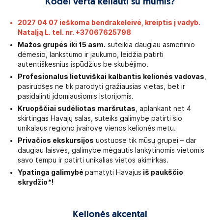
Kodėl verta keliauti su mumis?
2027 04 07 ieškoma bendrakeleivė, kreiptis į vadyb.
Natalją L. tel. nr.
+37067625798
Mažos grupės iki 15 asm.
suteikia daugiau asmeninio
dėmesio, lankstumo ir jaukumo, leidžia patirti
autentiškesnius įspūdžius be skubėjimo.
Profesionalus lietuviškai kalbantis kelionės vadovas
,
pasiruošęs ne tik parodyti gražiausias vietas, bet ir
pasidalinti įdomiausiomis istorijomis.
Kruopščiai sudėliotas maršrutas
, aplankant net 4
skirtingas Havajų salas, suteiks galimybę patirti šio
unikalaus regiono įvairovę vienos kelionės metu.
Privačios ekskursijos
uostuose tik mūsų grupei – dar
daugiau laisvės, galimybė mėgautis lankytinomis vietomis
savo tempu ir patirti unikalias vietos akimirkas.
Ypatinga galimybė
pamatyti Havajus
iš paukščio
skrydžio*!
Kelionės akcentai