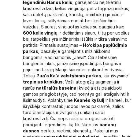
legendiniu Hanos keliu,
garsėjančiu neįtikėtinu
kraštovaizdžiu: kelias vingiuoja per atogrąžų miškus,
šalia uolėtų pakrančių, krioklių, bambukų giraičių ir
lavos laukų, siūlydamas nuolat besikeičiančius
vaizdus. Siauras, vingiuotas kelias su daugiau kaip
600 kelio vingių
ir dešimtimis siaurų tiltų per upelius
bei tarpeklius yra inžinerinis iššūkis ir tikra vairavimo
patirtis. Pirmasis sustojimas –
Ho‘okipa paplūdimio
parkas,
pasaulyje garsėjantis milžiniškomis
bangomis, vadinamomis „Jaws“. Čia stebėsime
banglentininkus, įamžinsime įspūdingas bangas ir
pajusime tikrąją Maujo šiaurinės pakrantės dvasią.
Toliau
Pua'a Ka'a valstybinis parkas
, kur išvysime
tropinius krioklius.
Vešli atogrąžų augmenija ir
ramūs
natūralūs baseinai
kviečia atsipalaiduoti
gamtos prieglobstyje, tad norintys gali atsigaivinti ir
išsimaudyti. Aplankysime
Keanės kyšulį
ir kaimelį, kur
išryškėja kontrastai: juodos lavos pakrantė, žalios
taro plantacijos ir žvilgsnis į unikalų salos
kraštovaizdį. Čia nepraleisime progos sustoti
paragauti legendinės, ką tik iškeptos
bananų
duonos
bei kitų vietinių skanėstų. Pakeliui mus
nustebins
vaivorykštiniai eukaliptai
– medžiai, kurių