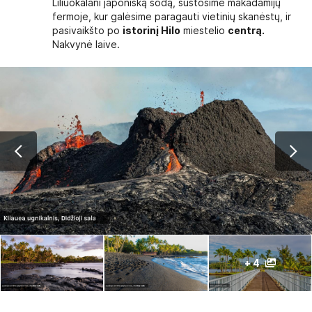
Liliuokalani japonišką sodą, sustosime makadamijų
fermoje, kur galėsime paragauti vietinių skanėstų, ir
pasivaikšto po
istorinį Hilo
miestelio
centrą.
Nakvynė laive.
+ 4