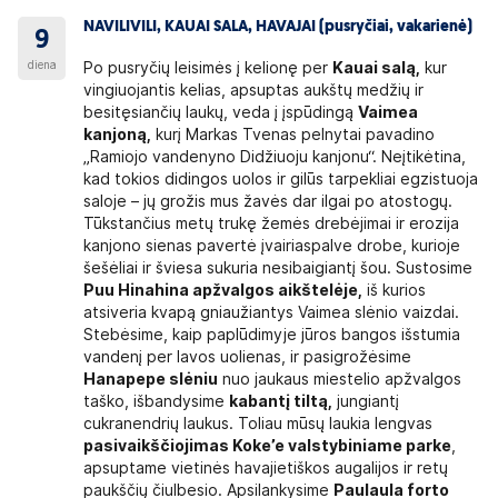
NAVILIVILI, KAUAI SALA, HAVAJAI (pusryčiai, vakarienė)
9
diena
Po pusryčių leisimės į kelionę per
Kauai salą,
kur
vingiuojantis kelias, apsuptas aukštų medžių ir
besitęsiančių laukų, veda į įspūdingą
Vaimea
kanjoną,
kurį Markas Tvenas pelnytai pavadino
„Ramiojo vandenyno Didžiuoju kanjonu“. Neįtikėtina,
kad tokios didingos uolos ir gilūs tarpekliai egzistuoja
saloje – jų grožis mus žavės dar ilgai po atostogų.
Tūkstančius metų trukę žemės drebėjimai ir erozija
kanjono sienas pavertė įvairiaspalve drobe, kurioje
šešėliai ir šviesa sukuria nesibaigiantį šou. Sustosime
Puu Hinahina apžvalgos aikštelėje,
iš kurios
atsiveria kvapą gniaužiantys Vaimea slėnio vaizdai.
Stebėsime, kaip paplūdimyje jūros bangos išstumia
vandenį per lavos uolienas, ir pasigrožėsime
Hanapepe slėniu
nuo jaukaus miestelio apžvalgos
taško, išbandysime
kabantį tiltą,
jungiantį
cukranendrių laukus. Toliau mūsų laukia lengvas
pasivaikščiojimas Koke’e valstybiniame parke
,
apsuptame vietinės havajietiškos augalijos ir retų
paukščių čiulbesio. Apsilankysime
Paulaula forto