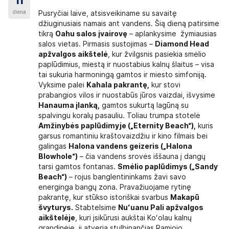
11
diena
Pusryčiai laive, atsisveikiname su savaitę
džiuginusiais namais ant vandens. Šią dieną patirsime
tikrą
Oahu salos įvairovę
– aplankysime žymiausias
salos vietas. Pirmasis sustojimas –
Diamond Head
apžvalgos aikštelė
, kur žvilgsnis pasiekia smėlio
paplūdimius, miestą ir nuostabius kalnų šlaitus – visa
tai sukuria harmoningą gamtos ir miesto simfoniją.
Vyksime palei
Kahala pakrantę,
kur stovi
prabangios vilos ir nuostabūs jūros vaizdai, išvysime
Hanauma įlanką,
gamtos sukurtą lagūną su
spalvingu koralų pasauliu. Toliau trumpa stotelė
Amžinybės paplūdimyje („Eternity Beach“),
kuris
garsus romantiniu kraštovaizdžiu ir kino filmais bei
galingas
Halona vandens geizeris („Halona
Blowhole“)
– čia vandens srovės iššauna į dangų
tarsi gamtos fontanas.
Smėlio paplūdimys („Sandy
Beach“)
– rojus banglentininkams žavi savo
energinga bangų zona. Pravažiuojame rytinę
pakrantę, kur stūkso istoriškai svarbus
Makapū
švyturys.
Stabtelsime
Nuʻuanu Pali apžvalgos
aikštelėje
, kuri įsikūrusi aukštai Koʻolau kalnų
grandinėje, ji atveria stulbinančias Ramiojo