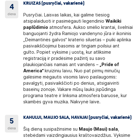
KRUIZAS (pusryčiai, vakarienė)
4
diena
Pusryčiai. Laisvas laikas, kai galime tiesiog
atsipalaiduoti ir pasimėgauti legendinio
Waikiki
paplūdimio
atmosfera. Aukso smėlio krantai, švelniai
banguojanti žydra Ramiojo vandenyno jūra ir ikoninis
„Deimantinės galvos“ kraterio siluetas – puiki aplinka
pasivaikščiojimui basomis ar tingiam poilsiui ant
gulto. Popiet vyksime į uostą, kur atliksime
registraciją ir pradėsime pažintį su savo
plaukiojančiais namais ant vandens –
„Pride of
America“
kruiziniu laivu. Nuo pat pirmų minučių
galėsime mėgautis visomis laivo paslaugomis:
pavalgyti, pasivaikščioti po denius, atsigaivinti
baseinų zonoje. Vakare mūsų lauks įspūdinga
programa teatre ir linksma atmosfera baruose, kur
skambės gyva muzika. Nakvynė laive.
KAHULUI, MAUJO SALA, HAVAJAI (pusryčiai, vakarienė)
5
diena
Šią dieną susipažinsime su
Maujo (Maui) sala
,
stebėdami vaizdingiausius kraštovaizdžius. Vyksime