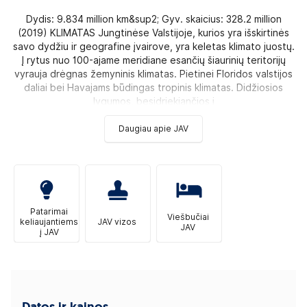
Dydis: 9.834 million km&sup2; Gyv. skaicius: 328.2 million
(2019) KLIMATAS Jungtinėse Valstijoje, kurios yra išskirtinės
savo dydžiu ir geografine įvairove, yra keletas klimato juostų.
Į rytus nuo 100-ajame meridiane esančių šiaurinių teritorijų
vyrauja drėgnas žemyninis klimatas. Pietinei Floridos valstijos
daliai bei Havajams būdingas tropinis klimatas. Didžiosios
lygumos, besidriekiančios į
Daugiau apie JAV
Patarimai
Viešbučiai
keliaujantiems
JAV vizos
JAV
į JAV