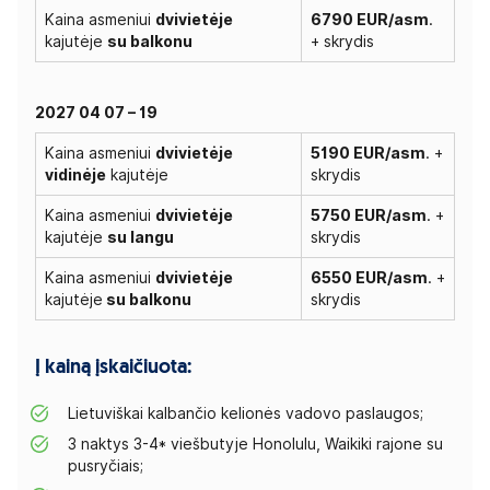
Kaina asmeniui
dvivietėje
6790 EUR/asm
.
kajutėje
su balkonu
+ skrydis
2027 04 07 – 19
Kaina asmeniui
dvivietėje
5190 EUR/asm
. +
vidinėje
kajutėje
skrydis
Kaina asmeniui
dvivietėje
5750 EUR/asm
. +
kajutėje
su langu
skrydis
Kaina asmeniui
dvivietėje
6550 EUR/asm
. +
kajutėje
su balkonu
skrydis
Į kainą įskaičiuota:
Lietuviškai kalbančio kelionės vadovo paslaugos;
3 naktys 3-4* viešbutyje Honolulu, Waikiki rajone su
pusryčiais;