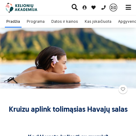
0 700 11007
Pradžia
Programa
Datos ir kainos
Kas įskaičiuota
Apgyvendi
Paskutinė
Pažintinės
Egzotinės
Kruizai
minutė
kelionės
kelionės
Kruizu aplink tolimąsias Havajų salas