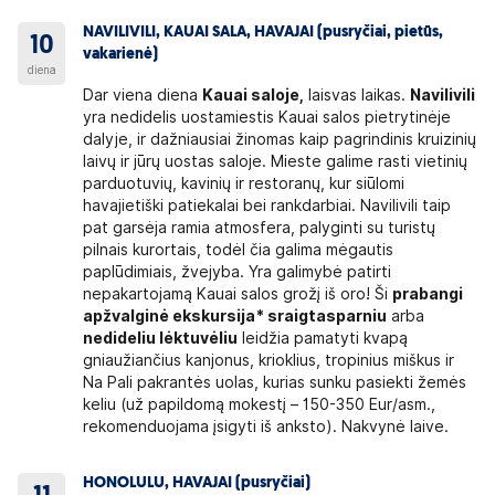
NAVILIVILI, KAUAI SALA, HAVAJAI (pusryčiai, pietūs,
10
vakarienė)
diena
Dar viena diena
Kauai saloje,
laisvas laikas.
Navilivili
yra nedidelis uostamiestis Kauai salos pietrytinėje
dalyje, ir dažniausiai žinomas kaip pagrindinis kruizinių
laivų ir jūrų uostas saloje. Mieste galime rasti vietinių
parduotuvių, kavinių ir restoranų, kur siūlomi
havajietiški patiekalai bei rankdarbiai. Navilivili taip
pat garsėja ramia atmosfera, palyginti su turistų
pilnais kurortais, todėl čia galima mėgautis
paplūdimiais, žvejyba. Yra galimybė patirti
nepakartojamą Kauai salos grožį iš oro! Ši
prabangi
apžvalginė ekskursija* sraigtasparniu
arba
nedideliu lėktuvėliu
leidžia pamatyti kvapą
gniaužiančius kanjonus, krioklius, tropinius miškus ir
Na Pali pakrantės uolas, kurias sunku pasiekti žemės
keliu (už papildomą mokestį – 150-350 Eur/asm.,
rekomenduojama įsigyti iš anksto). Nakvynė laive.
HONOLULU, HAVAJAI (pusryčiai)