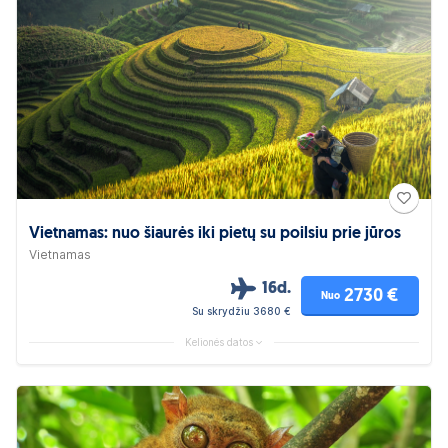
Vietnamas: nuo šiaurės iki pietų su poilsiu prie jūros
Vietnamas
16d.
2730 €
Nuo
Su skrydžiu 3680 €
Kelionės datos