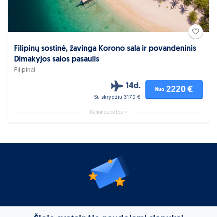
Filipinų sostinė, žavinga Korono sala ir povandeninis
Dimakyjos salos pasaulis
Filipinai
14d.
2220 €
Nuo
Su skrydžiu 3170 €
Kelionės datos
Geriausi pasiūlymai į jūsų pašto