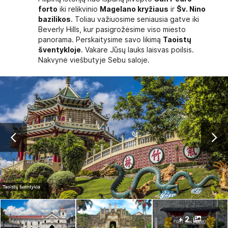
forto
iki relikvinio
Magelano kryžiaus
ir
Šv. Nino
bazilikos
. Toliau važiuosime seniausia gatve iki
Beverly Hills, kur pasigrožėsime viso miesto
panorama. Perskaitysime savo likimą
Taoistų
šventykloje
. Vakare Jūsų lauks laisvas poilsis.
Nakvynė viešbutyje Sebu saloje.
+ 2