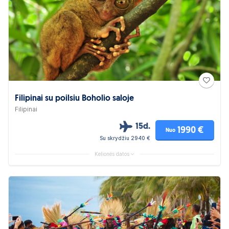
Filipinai su poilsiu Boholio saloje
Filipinai
15d.
1990 €
Nuo
Su skrydžiu 2940 €
Kelionės datos