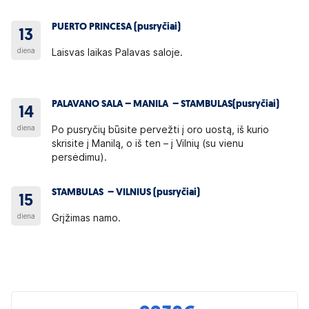
PUERTO PRINCESA (pusryčiai)
13
diena
Laisvas laikas Palavas saloje.
PALAVANO SALA – MANILA – STAMBULAS(pusryčiai)
14
diena
Po pusryčių būsite pervežti į oro uostą, iš kurio
skrisite į Manilą, o iš ten – į Vilnių (su vienu
persėdimu).
STAMBULAS – VILNIUS (pusryčiai)
15
diena
Grįžimas namo.