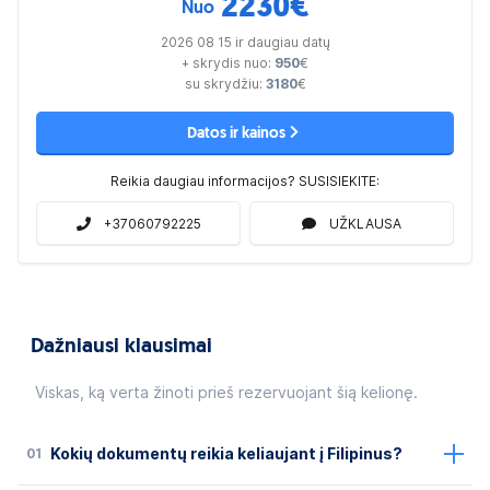
2230
€
Nuo
2026 08 15 ir daugiau datų
+ skrydis nuo:
950
€
su skrydžiu:
3180
€
Datos ir kainos
Reikia daugiau informacijos? SUSISIEKITE:
+37060792225
UŽKLAUSA
Dažniausi klausimai
Viskas, ką verta žinoti prieš rezervuojant šią kelionę.
01
Kokių dokumentų reikia keliaujant į Filipinus?