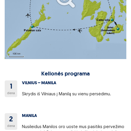
Kelionės programa
VILNIUS – MANILA
1
diena
Skrydis iš Vilniaus į Manilą su vienu persėdimu.
MANILA
2
diena
Nusileidus Manilos oro uoste mus pasitiks pervežimo