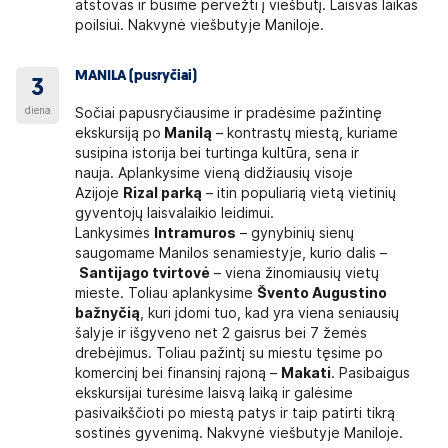
atstovas ir būsime pervežti į viešbutį. Laisvas laikas
poilsiui. Nakvynė viešbutyje Maniloje.
MANILA (pusryčiai)
3
diena
Sočiai papusryčiausime ir pradėsime pažintinę
ekskursiją po
Manilą
– kontrastų miestą, kuriame
susipina istorija bei turtinga kultūra, sena ir
nauja. Aplankysime vieną didžiausių visoje
Azijoje
Rizal parką
– itin populiarią vietą vietinių
gyventojų laisvalaikio leidimui.
Lankysimės
Intramuros
– gynybinių sienų
saugomame Manilos senamiestyje, kurio dalis –
Santijago tvirtovė
– viena žinomiausių vietų
mieste. Toliau aplankysime
Švento Augustino
bažnyčią
, kuri įdomi tuo, kad yra viena seniausių
šalyje ir išgyveno net 2 gaisrus bei 7 žemės
drebėjimus. Toliau pažintį su miestu tęsime po
komercinį bei finansinį rajoną –
Makati
. Pasibaigus
ekskursijai turėsime laisvą laiką ir galėsime
pasivaikščioti po miestą patys ir taip patirti tikrą
sostinės gyvenimą. Nakvynė viešbutyje Maniloje.