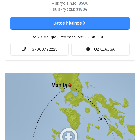
+ skrydis nuo:
950
€
su skrydžiu:
3180
€
Datos ir kainos
Reikia daugiau informacijos? SUSISIEKITE:
+37060792225
UŽKLAUSA