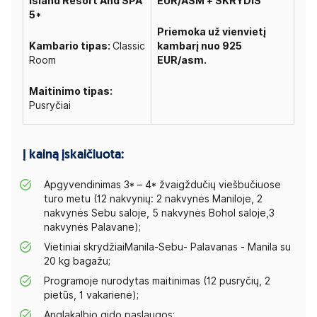
Island Resort And SPA
EUR/ASM + SKRYDIS
5*
Priemoka už vienvietį
Kambario tipas:
Classic
kambarį nuo 925
Room
EUR/asm.
Maitinimo tipas:
Pusryčiai
Į kainą įskaičiuota:
Apgyvendinimas 3* – 4* žvaigždučių viešbučiuose
turo metu (12 nakvynių: 2 nakvynės Maniloje, 2
nakvynės Sebu saloje, 5 nakvynės Bohol saloje,3
nakvynės Palavane);
Vietiniai skrydžiaiManila-Sebu- Palavanas - Manila su
20 kg bagažu;
Programoje nurodytas maitinimas (12 pusryčių, 2
pietūs, 1 vakarienė);
Anglakalbio gido paslaugos;