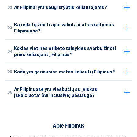
02
Ar Filipinai yra saugi kryptis keliautojams?
Ką reikėtų žinoti apie valiutą ir atsiskaitymus
03
Filipinuose?
Kokias vietines etiketo taisykles svarbu žinoti
04
prieš keliaujant į Filipinus?
05
Kada yra geriausias metas keliauti į Filipinus?
Ar Filipinuose yra viešbučių su „viskas
06
įskaičiuota“ (All Inclusive) paslauga?
Apie Filipinus