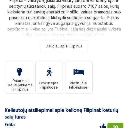
Filipinai – valstybė, įsikūrusi vidury jūrų bei vandenynų ant
septynių tūkstančių salų. Filipinus sudaro 7107 salos, kurių
kiekviena turi savitą charakterį ir siūlo įvairias pramogas nuo
pašėlusių diskotekų ir klubų iki susiliejimo su gamta. Puikus
klimatas, unikali gyva augalija ir gyvūnija, nuostabūs
paplūdimiai – visa tai yra Filipinai. Į šią šalį dažniausiai vyksta
keliautojai su aukštesnėmis nei vidutinės pa
Daugiau apie Filipinus
Patarimai
Ekskursijos
Viešbučiai
keliaujantiems
Filipinuose
Filipinuose
į Filipinus
Keliautojų atsiliepimai apie kelionę Filipinai: keturių
salų turas
Edita
10