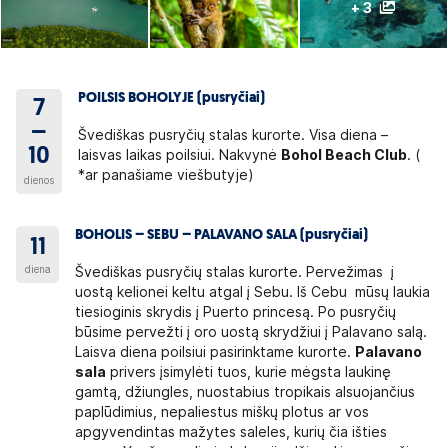
+ 3
POILSIS BOHOLYJE (pusryčiai)
7
–
Švediškas pusryčių stalas kurorte. Visa diena –
10
laisvas laikas poilsiui. Nakvynė
Bohol Beach Club
. (
*ar panašiame viešbutyje)
dienos
BOHOLIS – SEBU – PALAVANO SALA (pusryčiai)
11
diena
Švediškas pusryčių stalas kurorte. Pervežimas į
uostą kelionei keltu atgal į Sebu. Iš Cebu mūsų laukia
tiesioginis skrydis į Puerto princesą. Po pusryčių
būsime pervežti į oro uostą skrydžiui į Palavano salą.
Laisva diena poilsiui pasirinktame kurorte.
Palavano
sala
privers įsimylėti tuos, kurie mėgsta laukinę
gamtą, džiungles, nuostabius tropikais alsuojančius
paplūdimius, nepaliestus miškų plotus ar vos
apgyvendintas mažytes saleles, kurių čia išties