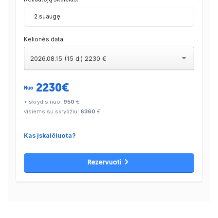
2 suaugę
Kelionės data
2026.08.15 (15 d.) 2230 €
2230
€
Nuo
+ skrydis nuo:
950
€
visiems su skrydžiu:
6360
€
Kas įskaičiuota?
Rezervuoti