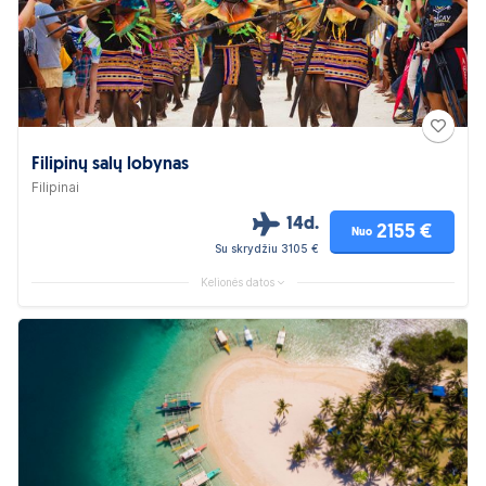
Filipinų salų lobynas
Filipinai
14d.
2155 €
Nuo
Su skrydžiu 3105 €
Kelionės datos