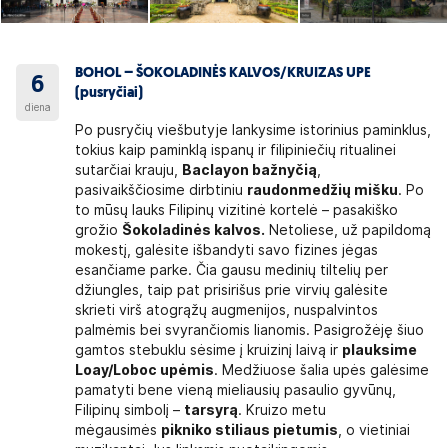
BOHOL – ŠOKOLADINĖS KALVOS/KRUIZAS UPE
6
(pusryčiai)
diena
Po pusryčių viešbutyje lankysime istorinius paminklus,
tokius kaip paminklą ispanų ir filipiniečių ritualinei
sutarčiai krauju,
Baclayon bažnyčią
,
pasivaikščiosime dirbtiniu
raudonmedžių mišku
. Po
to mūsų lauks Filipinų vizitinė kortelė – pasakiško
grožio
Šokoladinės kalvos.
Netoliese, už papildomą
mokestį, galėsite išbandyti savo fizines jėgas
esančiame parke. Čia gausu medinių tiltelių per
džiungles, taip pat prisirišus prie virvių galėsite
skrieti virš atogrąžų augmenijos, nuspalvintos
palmėmis bei svyrančiomis lianomis. Pasigrožėję šiuo
gamtos stebuklu sėsime į kruizinį laivą ir
plauksime
Loay/Loboc upėmis
. Medžiuose šalia upės galėsime
pamatyti bene vieną mieliausių pasaulio gyvūnų,
Filipinų simbolį –
tarsyrą
. Kruizo metu
mėgausimės
pikniko stiliaus pietumis
, o vietiniai