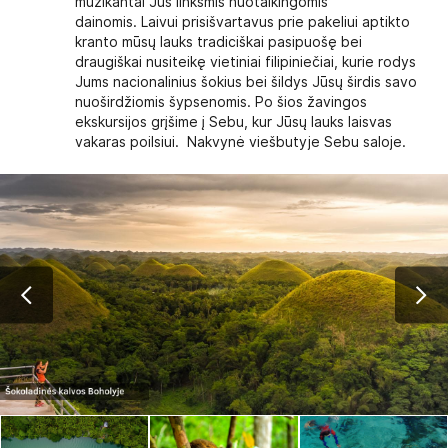
muzikantai Jus linksmis nuotaikingomis
dainomis. Laivui prisišvartavus prie pakeliui aptikto
kranto mūsų lauks tradiciškai pasipuošę bei
draugiškai nusiteikę vietiniai filipiniečiai, kurie rodys
Jums nacionalinius šokius bei šildys Jūsų širdis savo
nuoširdžiomis šypsenomis. Po šios žavingos
ekskursijos grįšime į Sebu, kur Jūsų lauks laisvas
vakaras poilsiui. Nakvynė viešbutyje Sebu saloje.