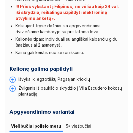
!!! Prieš vykstant į Filipinus, ne vėliau kaip 24 val.
iki skrydžio, reikalinga užpildyti elektroninę
atvykimo
anketą
».
Keliaujant tryse dažniausia apgyvendinama
dviviečiame kambaryje su pristatoma lova.
Kelionės tipas: individuali su angliškai kalbančiu gidu
(mažiausiai 2 asmenys).
Kaina gali keistis nuo sezoniškumo.
Kelionę galima papildyti
Išvyka iki egzotiškų Pagsajan krioklių
Žvilgsnis iš paukščio skrydžio į Villa Escudero kokosų
plantaciją
Apgyvendinimo variantai
Viešbučiai poilsio metu
5* viešbučiai