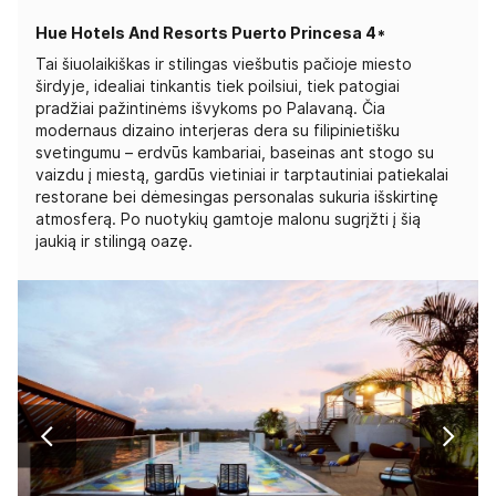
Hue Hotels And Resorts Puerto Princesa 4*
Tai šiuolaikiškas ir stilingas viešbutis pačioje miesto
širdyje, idealiai tinkantis tiek poilsiui, tiek patogiai
pradžiai pažintinėms išvykoms po Palavaną. Čia
modernaus dizaino interjeras dera su filipinietišku
svetingumu – erdvūs kambariai, baseinas ant stogo su
vaizdu į miestą, gardūs vietiniai ir tarptautiniai patiekalai
restorane bei dėmesingas personalas sukuria išskirtinę
atmosferą. Po nuotykių gamtoje malonu sugrįžti į šią
jaukią ir stilingą oazę.