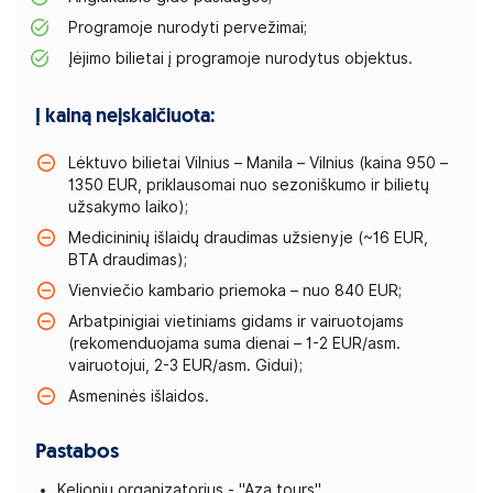
Programoje nurodyti pervežimai;
Įėjimo bilietai į programoje nurodytus objektus.
Į kainą neįskaičiuota:
Lėktuvo bilietai Vilnius – Manila – Vilnius (kaina 950 –
1350 EUR, priklausomai nuo sezoniškumo ir bilietų
užsakymo laiko);
Medicininių išlaidų draudimas užsienyje (~16 EUR,
BTA draudimas);
Vienviečio kambario priemoka – nuo 840 EUR;
Arbatpinigiai vietiniams gidams ir vairuotojams
(rekomenduojama suma dienai – 1-2 EUR/asm.
vairuotojui, 2-3 EUR/asm. Gidui);
Asmeninės išlaidos.
Pastabos
Kelionių organizatorius - "Aza tours".