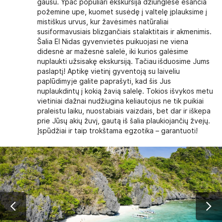
gausu. Ypač populiari ekskursija džiunglėse esančia
požemine upe, kuomet susėdę į valtelę įplauksime į
mistiškus urvus, kur žavėsimės natūraliai
susiformavusiais blizgančiais stalaktitais ir akmenimis.
Šalia El Nidas gyvenvietės puikuojasi ne viena
didesnė ar mažesnė salelė, iki kurios galėsime
nuplaukti užsisakę ekskursiją. Tačiau
išduosime Jums
paslaptį! Aptikę vietinį gyventoją su laiveliu
paplūdimyje galite paprašyti, kad šis Jus
nuplaukdintų į kokią žavią salelę. Tokios išvykos metu
vietiniai dažnai nudžiugina keliautojus ne tik puikiai
praleistu laiku, nuostabiais vaizdais, bet dar ir iškepa
prie Jūsų akių žuvį, gautą iš šalia plaukiojančių žvejų.
Įspūdžiai ir taip trokštama egzotika – garantuoti!