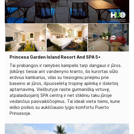
+ 3
Princesa Garden Island Resort And SPA 5*
Tai prabangos ir ramybės kampelis tarp dangaus ir jūros.
Įsikūręs tiesiai ant vandenyno kranto, šis kurortas siūlo
erdvius kambarius, vilas su tiesioginiu priėjimu prie
baseino ar jūros, išpuoselėtą tropinę aplinką ir išskirtinį
aptarnavimą. Viešbutyje rasite gurmanišką virtuvę,
atpalaiduojantį SPA centrą ir net stikliniu taku jūroje
vedančius pasivaikščiojimus. Tai ideali vieta tiems, kurie
ieško poilsio su aukščiausio lygio komfortu Puerto
Prinsesoje.