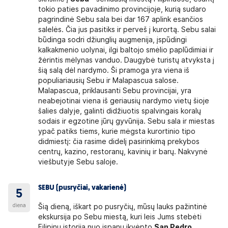
tokio paties pavadinimo provincijoje, kurią sudaro
pagrindinė Sebu sala bei dar 167 aplink esančios
salelės. Čia jus pasitiks ir perveš į kurortą. Sebu salai
būdinga sodri džiunglių augmenija, įspūdingi
kalkakmenio uolynai, ilgi baltojo smėlio paplūdimiai ir
žėrintis mėlynas vanduo. Daugybė turistų atvyksta į
šią salą dėl nardymo. Ši pramoga yra viena iš
populiariausių Sebu ir Malapascua salose.
Malapascua, priklausanti Sebu provincijai, yra
neabejotinai viena iš geriausių nardymo vietų šioje
šalies dalyje, galinti didžiuotis spalvingais koralų
sodais ir egzotine jūrų gyvūnija. Sebu sala ir miestas
ypač patiks tiems, kurie mėgsta kurortinio tipo
didmiestį: čia rasime didelį pasirinkimą prekybos
centrų, kazino, restoranų, kavinių ir barų. Nakvynė
viešbutyje Sebu saloje.
SEBU (pusryčiai, vakarienė)
5
diena
Šią dieną, iškart po pusryčių, mūsų lauks pažintinė
ekskursija po Sebu miestą, kuri leis Jums stebėti
Filipinų istoriją nuo ispanų įkvėpto
San Pedro