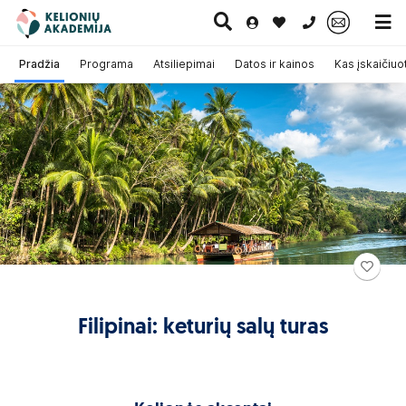
0 700 11007
Pradžia
Programa
Atsiliepimai
Datos ir kainos
Kas įskaičiuo
Paskutinė
Pažintinės
Egzotinės
Kruizai
minutė
kelionės
kelionės
Filipinai: keturių salų turas