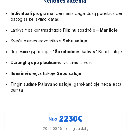
Kelionės akcentai
Individuali programa
, derinama pagal Jūsų poreikius bei
patogias keliavimo datas
Lankysimės kontrastingoje Filipinų sostinėje –
Maniloje
Svečiuosimės egzotiškoje
Sebu saloje
Regėsime įspūdingas
"Šokoladines kalvas"
Bohol saloje
Džiunglių upe plauksime
kruiziniu laiveliu
Ilsėsimės
egzotiškoje
Sebu saloje
Tinginiausime
Palavano saloje
, garsėjančioje nepaliesta
gamta
2230
€
Nuo
2026 08 15 ir daugiau datų