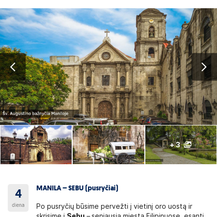
+ 3
MANILA – SEBU (pusryčiai)
4
diena
Po pusryčių būsime pervežti į vietinį oro uostą ir
skrisime į
Sebu
–
seniausią miestą Filipinuose, esantį