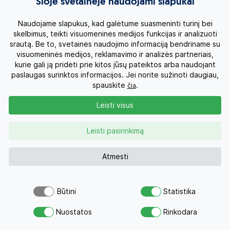
Šioje svetainėje naudojami slapukai
dėžutę
Naudojame slapukus, kad galėtume suasmeninti turinį bei
skelbimus, teikti visuomeninės medijos funkcijas ir analizuoti
srautą. Be to, svetainės naudojimo informaciją bendriname su
visuomeninės medijos, reklamavimo ir analizės partneriais,
kurie gali ją pridėti prie kitos jūsų pateiktos arba naudojant
Užsiprenumeruodamas (-a) sutinku su
privatumo
paslaugas surinktos informacijos. Jei norite sužinoti daugiau,
politika.
spauskite
.
čia
Noriu
Leisti visus
Leisti pasirinkimą
Atmesti
Būtini
Statistika
Šiuo pasiūlymu šiandien jau
Atsiųsk užklausą
domėjosi 15 žmonių
Nuostatos
Rinkodara
Savo svajonių atostogoms