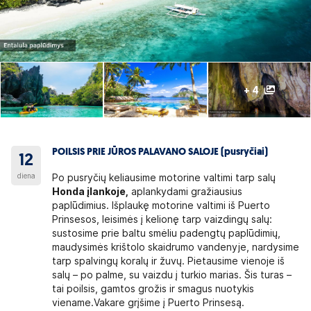
+ 4
POILSIS PRIE JŪROS PALAVANO SALOJE (pusryčiai)
12
diena
Po pusryčių keliausime motorine valtimi tarp salų
Honda įlankoje,
aplankydami gražiausius
paplūdimius. Išplaukę motorine valtimi iš Puerto
Prinsesos, leisimės į kelionę tarp vaizdingų salų:
sustosime prie baltu smėliu padengtų paplūdimių,
maudysimės krištolo skaidrumo vandenyje, nardysime
tarp spalvingų koralų ir žuvų. Pietausime vienoje iš
salų – po palme, su vaizdu į turkio marias. Šis turas –
tai poilsis, gamtos grožis ir smagus nuotykis
viename.Vakare grįšime į Puerto Prinsesą.