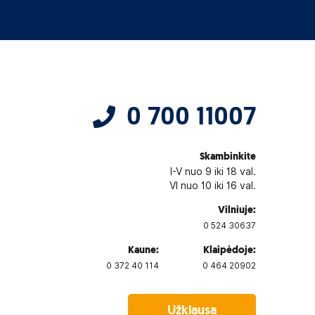
0 700 11007
Skambinkite
I-V nuo 9 iki 18 val.
VI nuo 10 iki 16 val.
Vilniuje:
0 524 30637
Kaune:
Klaipėdoje:
0 372 40 114
0 464 20902
Užklausa