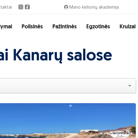
taktai
Mano kelionių akademija
lymai
Poilsinės
Pažintinės
Egzotinės
Kruizai
tai Kanarų salose