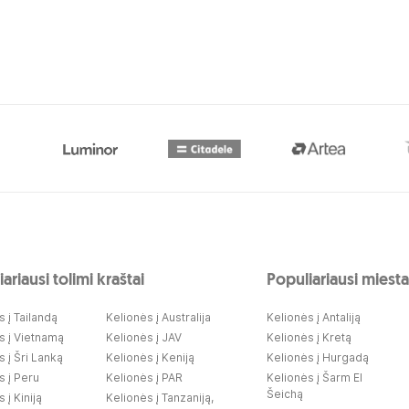
ariausi tolimi kraštai
Populiariausi miesta
 į Tailandą
Kelionės į Australija
Kelionės į Antaliją
s į Vietnamą
Kelionės į JAV
Kelionės į Kretą
 į Šri Lanką
Kelionės į Keniją
Kelionės į Hurgadą
s į Peru
Kelionės į PAR
Kelionės į Šarm El
Šeichą
 į Kiniją
Kelionės į Tanzaniją,