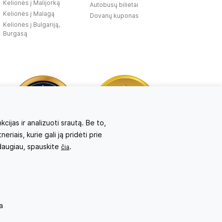
Kelionės į Malijorką
Autobusų bilietai
Kelionės į Malagą
Dovanų kuponas
Kelionės į Bulgariją,
Burgasą
ijas ir analizuoti srautą. Be to,
iais, kurie gali ją pridėti prie
 daugiau, spauskite
.
čia
Atsiųsk užklausą
Savo svajonių atostogoms
a