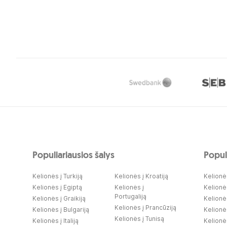
Populiariausios šalys
Populi
Kelionės į Turkiją
Kelionės į Kroatiją
Kelionės
Kelionės į Egiptą
Kelionės į
Kelionė
Portugaliją
Kelionės į Graikiją
Kelionės
Kelionės į Prancūziją
Kelionės į Bulgariją
Kelionė
Kelionės į Tunisą
Kelionės į Italiją
Kelionės