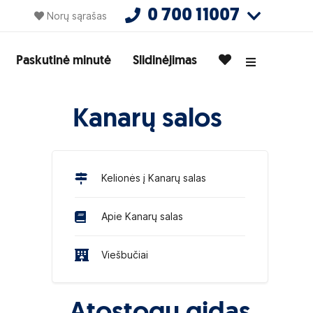
0 700 11007
Norų sąrašas
Paskutinė minutė
Slidinėjimas
Kanarų salos
Kelionės į Kanarų salas
Apie Kanarų salas
Viešbučiai