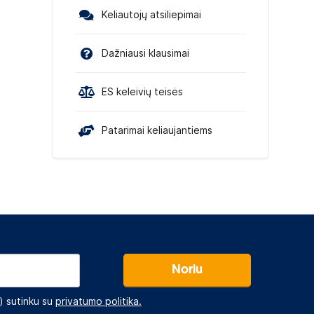
Keliautojų atsiliepimai
Dažniausi klausimai
ES keleivių teisės
Patarimai keliaujantiems
Noriu
 sutinku su
privatumo politika.