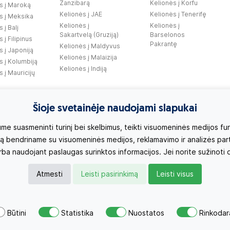
Zanzibarą
Kelionės į Korfu
s į Maroką
Kelionės į JAE
Kelionės į Tenerifę
s į Meksika
Kelionės į
Kelionės į
 į Balį
Sakartvelą (Gruziją)
Barselonos
 į Filipinus
Pakrantę
Kelionės į Maldyvus
s į Japoniją
Kelionės į Malaizija
s į Kolumbiją
Kelionės į Indiją
 į Mauricijų
Šioje svetainėje naudojami slapukai
 suasmeninti turinį bei skelbimus, teikti visuomeninės medijos funkc
 bendriname su visuomeninės medijos, reklamavimo ir analizės partner
arba naudojant paslaugas surinktos informacijos. Jei norite sužinoti
Atmesti
Leisti pasirinkimą
Leisti visus
Būtini
Statistika
Nuostatos
Rinkodar