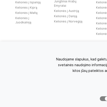
Jungtiniai Arabų
Kelionės į Ispaniją
Kelionė
Emyratai
Kelionės į Kiprą
Kelionė
Kelionės į Austriją
Kelionės į Maltą
Kelionės
Kelionės į Daniją
Kelionės į
Kelionės
Kelionės į Norvegiją
Juodkalniją
Kelionė
Kelionė
Kelionės
Naudojame slapukus, kad galėtume
svetainės naudojimo informaciją
kitos jūsų pateiktos 
Kelionių agentūra KELIONIŲ AKADEMIJA 2006-2026