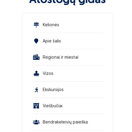
Atostogų gidas
Kelionės
Apie šalis
Regionai ir miestai
Vizos
Ekskursijos
Viešbučiai
Bendrakeleivių paieška