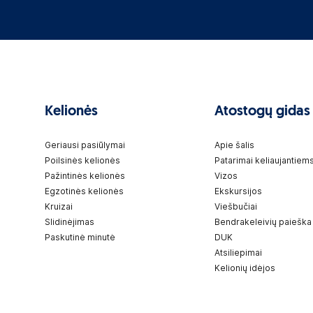
Kelionės
Atostogų gidas
Geriausi pasiūlymai
Apie šalis
Poilsinės kelionės
Patarimai keliaujantiem
Pažintinės kelionės
Vizos
Egzotinės kelionės
Ekskursijos
Kruizai
Viešbučiai
Slidinėjimas
Bendrakeleivių paieška
Paskutinė minutė
DUK
Atsiliepimai
Kelionių idėjos