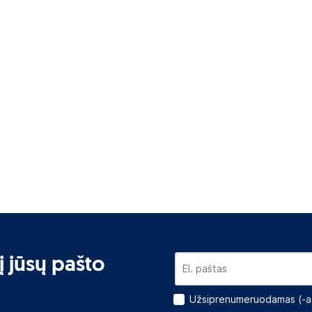
į jūsų pašto
Užsiprenumeruodamas (-a)