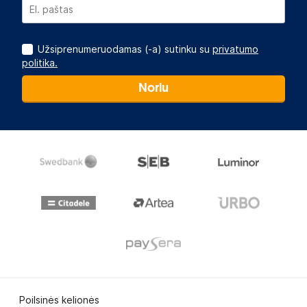
Užsiprenumeruodamas (-a) sutinku su
privatumo
politika.
Noriu
Poilsinės kelionės