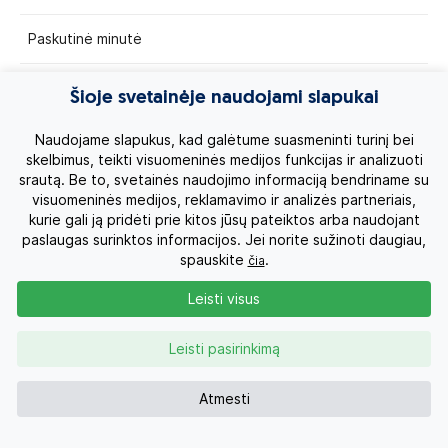
Paskutinė minutė
Egzotinės kelionės
Šioje svetainėje naudojami slapukai
Kruizai
Naudojame slapukus, kad galėtume suasmeninti turinį bei
skelbimus, teikti visuomeninės medijos funkcijas ir analizuoti
srautą. Be to, svetainės naudojimo informaciją bendriname su
Kelionės po Lietuvą
visuomeninės medijos, reklamavimo ir analizės partneriais,
kurie gali ją pridėti prie kitos jūsų pateiktos arba naudojant
Apie mus
paslaugas surinktos informacijos. Jei norite sužinoti daugiau,
spauskite
.
čia
Privatumo politika
Leisti visus
Vartotojų teisės
Leisti pasirinkimą
Kontaktai
Atmesti
Organizatoriaus licenzija