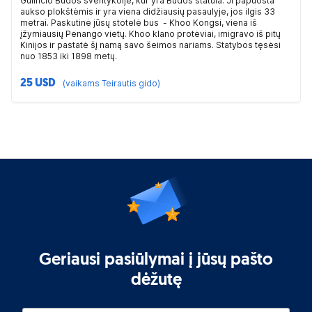
Gulinčio Budos šventykolje, kur yra Budos statula. Ji papuošta
aukso plokštėmis ir yra viena didžiausių pasaulyje, jos ilgis 33
metrai. Paskutinė jūsų stotelė bus - Khoo Kongsi, viena iš
įžymiausių Penango vietų. Khoo klano protėviai, imigravo iš pitų
Kinijos ir pastatė šį namą savo šeimos nariams. Statybos tęsėsi
nuo 1853 iki 1898 metų.
25 USD
(vaikams Teirautis gido)
Geriausi pasiūlymai į jūsų pašto
dėžutę