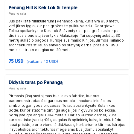
Penang Hill & Kek Lok Si Temple
Penang sala
Jūs pakilsite funikulierium į Penango kalną, kuris yra 830 metrų
virš jūros lygio, kur pasigrožėsite puikiu vaizdu į Georgtown.
Toliau apsilankysite Kek Lok Si šventykla – pati gražiausia ir pati
didžiausia budistų šventykla Malaizijoje. Tai septynių aukštų, 30
metrų aukščio pagoda, kurioje susimaišo Kinijos, Birmos Tailando
architektūros stiliai. Šventykolos statybų darbai prasiėjo 1890
metais ir truko daugiau nei 20 metų.
75 USD
(vaikams 40 USD)
Didysis turas po Penangą
Penang sala
Pirmasis jūsų sustojimas bus alavo fabrike, kur bus
pademonstruotas šio garsaus metalo – nacionalinio šalies
simbolio, gamybos procesas. Toliau apsilankysite Botanikos
Sode, kur pristatoma turtinga augalijos ir gyvūnijos kolekcija.
Sodą įsteigtė anglai 1884 metais, Carlso Kurtiso garbei, įkūrėjui,
kuris surinko įvairių rūšių augalus iš aplinkinių kalvų ir tokiu būdu
labai prisidėjo prie vieno iš didžiausių herbariumo kūrimo. Istrojos
ir rytietiškos architektūros mėgėjams bus įdomu apsilankyti