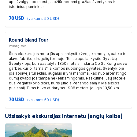
apsižvalgyti po miestą, apžiūrinėdami gražias šventyklas ir
istorinius paminklus.
70 USD
(vaikams 50 USD)
Round Island Tour
Penang sala
Šios ekskursijos metu jūs apsilankysite žvejų kaimelyje, batiko ir
alavo fabrike, drugelių fermoje. Toliau apsilankysite Gyvačių
Šventykloje, kuri pastatyta 1850 metais ir skirta Co Su Kong dievo
garbei, kurio „tarnais“ laikomos nuodingos gyvatės. Šventykloje
jos apsiveja turėklus, augalus ir yra manoma, kad nuo aromatingo
dūmų kvapo jos tampa nekenksmingomis. Paskutinė jūsų stotelė
bus Peganskogo tiltas, kuris jungia Penango salą ir Malaizijos
pusiasalį. Tiltas buvo atidarytas 1988 metais, jo ilgis 13,50 km.
70 USD
(vaikams 50 USD)
Užsisakyk ekskursijas internetu (anglų kalba)