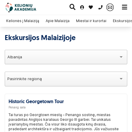
0 700 11007
Kelionės į Malaiziją
Apie Malaizija
Miestai ir kurortai
Ekskursijos
Ekskursijos Malaizijoje
Paskutinė
Pažintinės
Egzotinės
Kruizai
minutė
kelionės
kelionės
Albanija
Pasirinkite regioną
Historic Georgetown Tour
Penang sala
Tai turas po Georgtown miestą – Penango sostinę, miestas
pavadintas Anglijos karaliaus Georgo III garbei. Tai unikalus
įvairianybių miestas. Čia visur liko išsaugota kinų dvasia,
pradedant architektūra ir užbaigiant tradicijomis. Jūs važiuosite