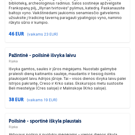
biblioteką, archeologinius radinius. Salos sostinėje apžvelgsite
Frankopanų pilį, „Illyrian tvirtovės“ pylimus, katedrą. Paskanausite
baltojo vyno. Vaikštinėdami jaukiomis senamiesčio gatvelėmis
užsuksite į tradicinę taverną paragauti ypatingojo vyno, naminio
rūkyto sūrio ir kumpio.
46 EUR
(vaikams 23 EUR)
Pažintinė - poilsinė išvyka laivu
Rijeka
Išvyka gamtos, saulės ir jūros mėgėjams. Nuostabi galimybė
praleisti dieną kaitinantis saulėje, maudantis ir tiesiog ilsintis
plaukiojant laivu Adrijos jūroje. Tai – visos dienos išvyka laivu palei
Istrijos pakrantę, Creso ir Krko salas. Ekskursijos metu sustosite
Beli miestelyje (Cres saloje) ir Malinskoje (Krko saloje).
38 EUR
(vaikams 19 EUR)
Poilsinė - sportinė iškyla plaustais
Rijeka
Aktyvaus poilsio ir nuotykių mėgėjams – vienos dienos iškyla