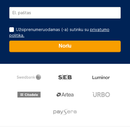
Užsiprenumeruodamas (-a) sutinku su
privatumo
politika.
Noriu