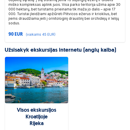
miško kompleksas aplink juos. Visa parko teritorija užima apie 30
000 hektarų, bet turistams prieinama tik maža jo dalis – apie 17
000. Turistai įleidžiami apžiūrėti Plitvicos ežerus ir krioklius, bet
jiems draudžiama įeiti į ornitologinį draustinį bei orchidėjų ir lelijų
sodus.
90 EUR
(vaikams 45 EUR)
Užsisakyk ekskursijas internetu (anglų kalba)
Visos ekskursijos
Kroatijoje
Rijeka