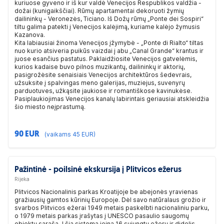
kuriuose gyveno ir iš kur valdė Venecijos Respublikos valdžia -
dožai (kunigaikščiai). Rūmų apartamentai dekoruoti žymių
dailininkų - Veronezės, Ticiano. Iš Dožų rūmų „Ponte dei Sospiri“
tiltu galima patekti į Venecijos kalėjimą, kuriame kalėjo žymusis
Kazanova.
Kita labiausiai žinoma Venecijos įžymybė - „Ponte di Rialto“ tiltas
nuo kurio atsiveria puikūs vaizdai į abu „Canal Grande“ krantus ir
juose esančius pastatus. Paklaidžiosite Venecijos gatvelėmis,
kurios kadaise buvo pilnos muzikantų, dailininkų ir aktorių,
pasigrožėsite senaisiais Venecijos architektūros šedevrais,
užsuksite į spalvingas meno galerijas, muziejus, suvenyrų
parduotuves, užkąsite jaukiose ir romantiškose kavinukėse.
Pasiplaukiojimas Venecijos kanalų labirintais geriausiai atskleidžia
šio miesto neįprastumą.
90 EUR
(vaikams 45 EUR)
Pažintinė - poilsinė ekskursija į Plitvicos ežerus
Rijeka
Plitvicos Nacionalinis parkas Kroatijoje be abejonės yravienas
gražiausių gamtos kūrinių Europoje. Dėl savo natūralaus grožio ir
svarbos Plitvicos ežerai 1949 metais paskelbti nacionaliniu parku,
o 1979 metais parkas įrašytas į UNESCO pasaulio saugomų
objektų sąrašą. Į šią sistemą įeina 16 sujungtų ežerų ir didelis