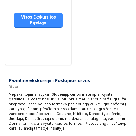
Visos Ekskursijos
Rijekoje
Pažintinė ekskursija į Postojnos urvus
Rijeka
Nepakartojama išvyka į Slovėniją, kurios metu aplankysite
garsiuosius Postojnos urvus. Milijonus metų vanduo raižė, graužė,
skaptavo, lašas po lašo formavo paslaptingą 20 km ilgio požemių
karalystę. Eidami pėsčiomis ir vykdami traukinuku grožėsitės
vandens meno šedevrais: Gotikine, Krištolo, Koncertų salėmis,
Juodąja, Kalnų, Gražiąja olomis ir didžiausiu stalagmitu, vadinamu
Deimantu. Tik čia išvysite keistos formos „Proteus anguinus“ žuvį,
karaliaujančią tamsoje ir šaltyje.