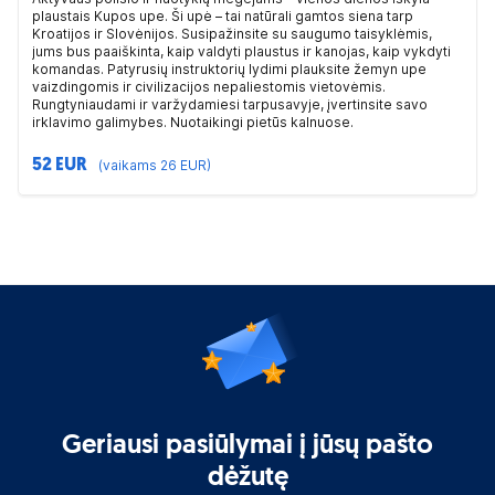
plaustais Kupos upe. Ši upė – tai natūrali gamtos siena tarp
Kroatijos ir Slovėnijos. Susipažinsite su saugumo taisyklėmis,
jums bus paaiškinta, kaip valdyti plaustus ir kanojas, kaip vykdyti
komandas. Patyrusių instruktorių lydimi plauksite žemyn upe
vaizdingomis ir civilizacijos nepaliestomis vietovėmis.
Rungtyniaudami ir varžydamiesi tarpusavyje, įvertinsite savo
irklavimo galimybes. Nuotaikingi pietūs kalnuose.
52 EUR
(vaikams 26 EUR)
Geriausi pasiūlymai į jūsų pašto
dėžutę