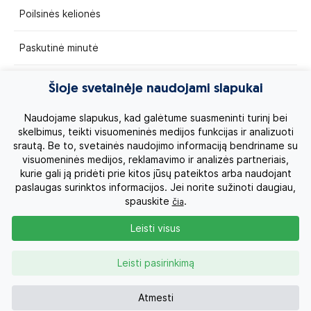
Poilsinės kelionės
Paskutinė minutė
Egzotinės kelionės
Šioje svetainėje naudojami slapukai
Kruizai
Naudojame slapukus, kad galėtume suasmeninti turinį bei
skelbimus, teikti visuomeninės medijos funkcijas ir analizuoti
srautą. Be to, svetainės naudojimo informaciją bendriname su
Kelionės po Lietuvą
visuomeninės medijos, reklamavimo ir analizės partneriais,
kurie gali ją pridėti prie kitos jūsų pateiktos arba naudojant
Apie mus
paslaugas surinktos informacijos. Jei norite sužinoti daugiau,
spauskite
.
čia
Privatumo politika
Leisti visus
Vartotojų teisės
Leisti pasirinkimą
Kontaktai
Atmesti