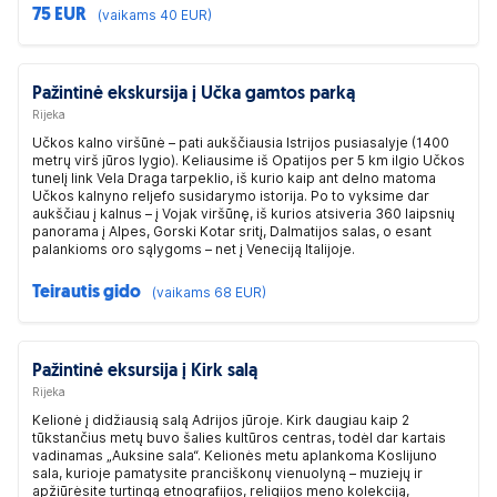
75 EUR
(vaikams 40 EUR)
Pažintinė ekskursija į Učka gamtos parką
Rijeka
Učkos kalno viršūnė – pati aukščiausia Istrijos pusiasalyje (1400
metrų virš jūros lygio). Keliausime iš Opatijos per 5 km ilgio Učkos
tunelį link Vela Draga tarpeklio, iš kurio kaip ant delno matoma
Učkos kalnyno reljefo susidarymo istorija. Po to vyksime dar
aukščiau į kalnus – į Vojak viršūnę, iš kurios atsiveria 360 laipsnių
panorama į Alpes, Gorski Kotar sritį, Dalmatijos salas, o esant
palankioms oro sąlygoms – net į Veneciją Italijoje.
Teirautis gido
(vaikams 68 EUR)
Pažintinė eksursija į Kirk salą
Rijeka
Kelionė į didžiausią salą Adrijos jūroje. Kirk daugiau kaip 2
tūkstančius metų buvo šalies kultūros centras, todėl dar kartais
vadinamas „Auksine sala“. Kelionės metu aplankoma Koslijuno
sala, kurioje pamatysite pranciškonų vienuolyną – muziejų ir
apžiūrėsite turtingą etnografijos, religijos meno kolekciją,