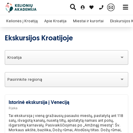
0 700 11007
Kelionės į Kroatiją
Apie Kroatija
Miestai ir kurortai
Ekskursijos K
Ekskursijos Kroatijoje
Paskutinė
Pažintinės
Egzotinės
Kruizai
minutė
kelionės
kelionės
Kroatija
Pasirinkite regioną
Istorinė ekskursija į Veneciją
Rijeka
Tai ekskursija į vieną gražiausių pasaulio miestų, pastatytą ant 118
salų, išvagotą kanalų, nusėtą tiltų, apstatytą namais ant polių,
išgarsintą karnavalų. Pasivaikščiojimas po „Amžinąjį miestą“: Šv.
Morkaus aikštė, bazilika, Dožų rūmai, Atodūsių tiltas. Dožų rūmai,