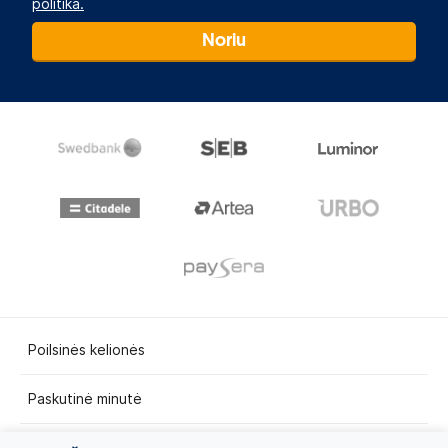
politika.
Noriu
Poilsinės kelionės
Paskutinė minutė
Egzotinės kelionės