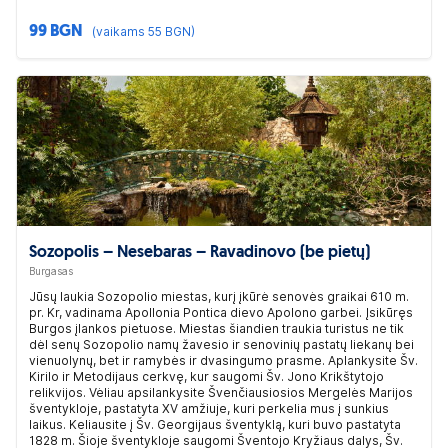
99 BGN
(vaikams 55 BGN)
Sozopolis – Nesebaras – Ravadinovo (be pietų)
Burgasas
Jūsų laukia Sozopolio miestas, kurį įkūrė senovės graikai 610 m.
pr. Kr, vadinama Apollonia Pontica dievo Apolono garbei. Įsikūręs
Burgos įlankos pietuose. Miestas šiandien traukia turistus ne tik
dėl senų Sozopolio namų žavesio ir senovinių pastatų liekanų bei
vienuolynų, bet ir ramybės ir dvasingumo prasme. Aplankysite Šv.
Kirilo ir Metodijaus cerkvę, kur saugomi Šv. Jono Krikštytojo
relikvijos. Vėliau apsilankysite Švenčiausiosios Mergelės Marijos
šventykloje, pastatyta XV amžiuje, kuri perkelia mus į sunkius
laikus. Keliausite į Šv. Georgijaus šventyklą, kuri buvo pastatyta
1828 m. Šioje šventykloje saugomi Šventojo Kryžiaus dalys, Šv.