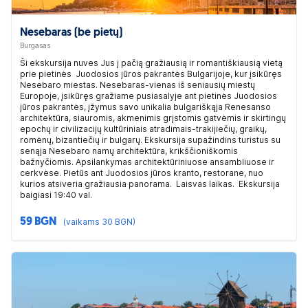
Nesebaras (be pietų)
Burgasas
Ši ekskursija nuves Jus į pačią gražiausią ir romantiškiausią vietą
prie pietinės Juodosios jūros pakrantės Bulgarijoje, kur įsikūręs
Nesebaro miestas. Nesebaras-vienas iš seniausių miestų
Europoje, įsikūręs gražiame pusiasalyje ant pietinės Juodosios
jūros pakrantės, įžymus savo unikalia bulgariškąja Renesanso
architektūra, siauromis, akmenimis grįstomis gatvėmis ir skirtingų
epochų ir civilizacijų kultūriniais atradimais-trakijiečių, graikų,
romėnų, bizantiečių ir bulgarų. Ekskursija supažindins turistus su
senąja Nesebaro namų architektūra, krikščioniškomis
bažnyčiomis. Apsilankymas architektūriniuose ansambliuose ir
cerkvėse. Pietūs ant Juodosios jūros kranto, restorane, nuo
kurios atsiveria gražiausia panorama. Laisvas laikas. Ekskursija
baigiasi 19:40 val.
59 BGN
(vaikams 30 BGN)