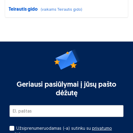
Teirautis gido
(vaikams Teirautis gido)
Geriausi pasiūlymai į jūsų pašto
dėžutę
Užsiprenumeruodamas (-a) sutinku su
privatumo