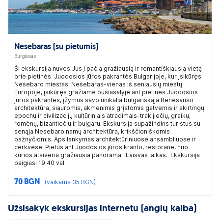
Nesebaras (su pietumis)
Burgasas
Ši ekskursija nuves Jus į pačią gražiausią ir romantiškiausią vietą
prie pietinės Juodosios jūros pakrantės Bulgarijoje, kur įsikūręs
Nesebaro miestas. Nesebaras-vienas iš seniausių miestų
Europoje, įsikūręs gražiame pusiasalyje ant pietinės Juodosios
jūros pakrantės, įžymus savo unikalia bulgariškąja Renesanso
architektūra, siauromis, akmenimis grįstomis gatvėmis ir skirtingų
epochų ir civilizacijų kultūriniais atradimais-trakijiečių, graikų,
romėnų, bizantiečių ir bulgarų. Ekskursija supažindins turistus su
senąja Nesebaro namų architektūra, krikščioniškomis
bažnyčiomis. Apsilankymas architektūriniuose ansambliuose ir
cerkvėse. Pietūs ant Juodosios jūros kranto, restorane, nuo
kurios atsiveria gražiausia panorama. Laisvas laikas. Ekskursija
baigiasi 19:40 val.
70 BGN
(vaikams 35 BGN)
Užsisakyk ekskursijas internetu (anglų kalba)