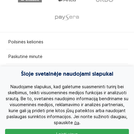
Poilsinės kelionės
Paskutinė minutė
Egzotinės kelionės
Šioje svetainėje naudojami slapukai
Kruizai
Naudojame slapukus, kad galėtume suasmeninti turinį bei
skelbimus, teikti visuomeninės medijos funkcijas ir analizuoti
srautą. Be to, svetainės naudojimo informaciją bendriname su
Kelionės po Lietuvą
visuomeninės medijos, reklamavimo ir analizės partneriais,
kurie gali ją pridėti prie kitos jūsų pateiktos arba naudojant
Apie mus
paslaugas surinktos informacijos. Jei norite sužinoti daugiau,
spauskite
.
čia
Privatumo politika