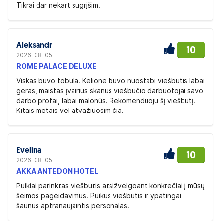
Tikrai dar nekart sugrįšim.
Aleksandr
10
2026-08-05
ROME PALACE DELUXE
Viskas buvo tobula. Kelione buvo nuostabi viešbutis labai
geras, maistas įvairius skanus viešbučio darbuotojai savo
darbo profai, labai malonūs. Rekomenduoju šį viešbutį.
Kitais metais vėl atvažiuosim čia.
Evelina
10
2026-08-05
AKKA ANTEDON HOTEL
Puikiai parinktas viešbutis atsižvelgoant konkrečiai į mūsų
šeimos pageidavimus. Puikus viešbutis ir ypatingai
šaunus aptranaujaintis personalas.