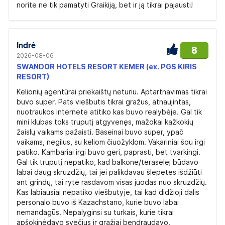
norite ne tik pamatyti Graikiją, bet ir ją tikrai pajausti!
Indrė
8
2026-08-06
SWANDOR HOTELS RESORT KEMER (ex. PGS KIRIS
RESORT)
Kelionių agentūrai priekaištų neturiu. Aptartnavimas tikrai
buvo super. Pats viešbutis tikrai gražus, atnaujintas,
nuotraukos internete atitiko kas buvo realybėje. Gal tik
mini klubas toks truputį atgyvenęs, mažokai kažkokių
žaislų vaikams pažaisti. Baseinai buvo super, ypač
vaikams, negilus, su keliom čiuožyklom. Vakariniai šou irgi
patiko. Kambariai irgi buvo geri, paprasti, bet tvarkingi.
Gal tik truputį nepatiko, kad balkone/terasėlej būdavo
labai daug skruzdžių, tai jei palikdavau šlepetes išdžiūti
ant grindų, tai ryte rasdavom visas juodas nuo skruzdžių.
Kas labiausiai nepatiko viešbutyje, tai kad didžioji dalis
personalo buvo iš Kazachstano, kurie buvo labai
nemandagūs. Nepalyginsi su turkais, kurie tikrai
apšokinėdavo svečius ir gražiai bendraudavo.