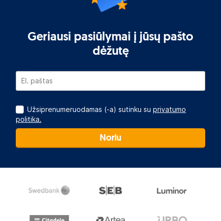
Geriausi pasiūlymai į jūsų pašto
dėžutę
Užsiprenumeruodamas (-a) sutinku su
privatumo
politika.
Noriu