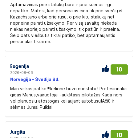
Aptarnavimas prie staliukų bare ir prie scenos irgi
nepatiko. Matosi, kad personalas eina tik prie svečių iš
Kazachstano arba prie rusų, o prie kitų staliukų net
neprieina paimti užsakymo. Per visą savaitę niekada
niekas nepriėjo paimti užsakymo, tik pažiūri ir praeina.
Šeip pats viešbutis tikrai patiko, bet aptarnaujantis
personalas tikrai ne.
Eugenija
10
2026-08-06
Norvegija - Švedija 8d.
Man viskas patiko!!!kelionė buvo nuostabi ! Profesionalus
gidas Marius,vairuotojai -aukštasis pilotažas!Kada nors
vėl planuosiu atostogas keliaujant autobusu!Ačiū ir
sėkmės Jums! Puikiai!
Jurgita
10