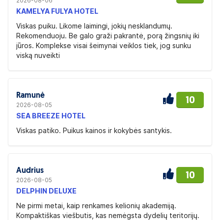
2026-08-06
KAMELYA FULYA HOTEL
Viskas puiku. Likome laimingi, jokių nesklandumų.
Rekomenduoju. Be galo graži pakrantė, porą žingsnių iki
jūros. Komplekse visai šeimynai veiklos tiek, jog sunku
viską nuveikti
Ramunė
10
2026-08-05
SEA BREEZE HOTEL
Viskas patiko. Puikus kainos ir kokybės santykis.
Audrius
10
2026-08-05
DELPHIN DELUXE
Ne pirmi metai, kaip renkames kelionių akademiją.
Kompaktiškas viešbutis, kas nemėgsta dydelių teritorijų.