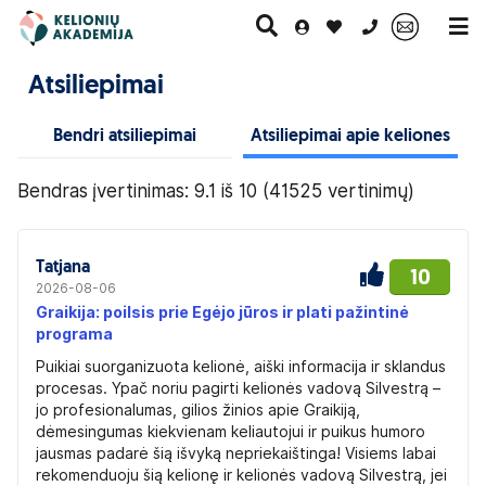
0 700 11007
Atsiliepimai
Bendri atsiliepimai
Atsiliepimai apie keliones
Paskutinė
Pažintinės
Egzotinės
Kruizai
minutė
kelionės
kelionės
Bendras įvertinimas: 9.1 iš 10 (41525 vertinimų)
Tatjana
10
2026-08-06
Graikija: poilsis prie Egėjo jūros ir plati pažintinė
programa
Puikiai suorganizuota kelionė, aiški informacija ir sklandus
procesas. Ypač noriu pagirti kelionės vadovą Silvestrą –
jo profesionalumas, gilios žinios apie Graikiją,
dėmesingumas kiekvienam keliautojui ir puikus humoro
jausmas padarė šią išvyką nepriekaištinga! Visiems labai
rekomenduoju šią kelionę ir kelionės vadovą Silvestrą, jei