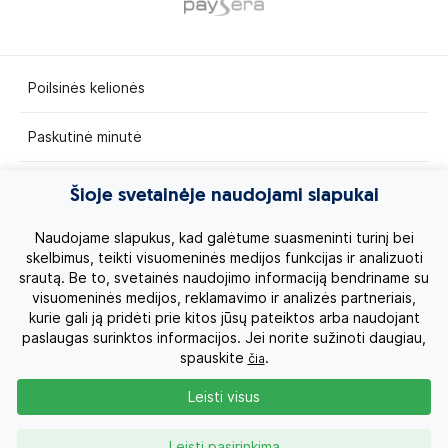
Poilsinės kelionės
Paskutinė minutė
Egzotinės kelionės
Šioje svetainėje naudojami slapukai
Kruizai
Naudojame slapukus, kad galėtume suasmeninti turinį bei
skelbimus, teikti visuomeninės medijos funkcijas ir analizuoti
srautą. Be to, svetainės naudojimo informaciją bendriname su
Kelionės po Lietuvą
visuomeninės medijos, reklamavimo ir analizės partneriais,
kurie gali ją pridėti prie kitos jūsų pateiktos arba naudojant
Apie mus
paslaugas surinktos informacijos. Jei norite sužinoti daugiau,
spauskite
.
čia
Privatumo politika
Leisti visus
Vartotojų teisės
Leisti pasirinkimą