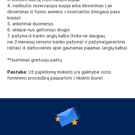
4. viešbučio rezervacijos kopija arba iškvietimas ( jei
iškvietimas iš fizinio asmens + kviečiančio žmogaus paso
kopija)
5. anketiniai duomenys
6. skiepai nuo geltonojo drugio
7. pažyma iš banko anglų kalba (tinka ne daugiau,
nei
3
mėnesių senumo
banko pažyma)
ir pažyma(garantinis
raštas) iš darbovietės apie gaunamas pajamas (anglų kalba)
**siuntimas greituoju paštu.
Pastaba:
Už papildomą mokestį yra galimybė vizos
forminimo procedūrą paspartinti ( tikslinti biure)