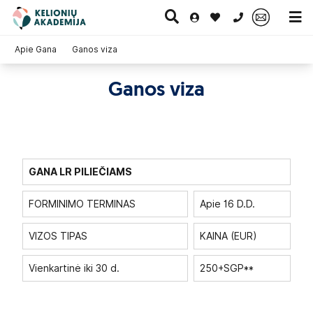
0 700 11007
Apie Gana
Ganos viza
Ganos viza
Paskutinė
Pažintinės
Egzotinės
Kruizai
minutė
kelionės
kelionės
GANA LR PILIEČIAMS
FORMINIMO TERMINAS
Apie 16 D.D.
VIZOS TIPAS
KAINA (EUR)
Vienkartinė iki 30 d.
250+SGP**