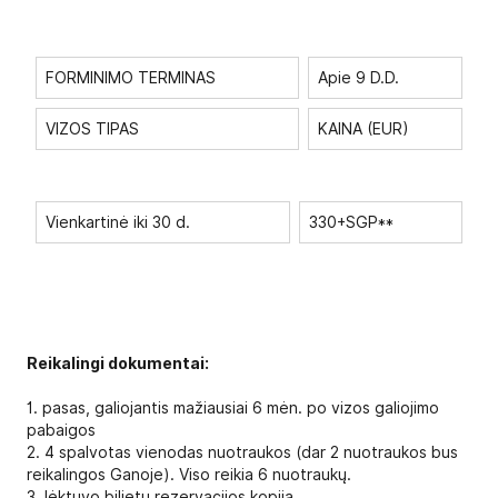
FORMINIMO TERMINAS
Apie 9 D.D.
VIZOS TIPAS
KAINA (EUR)
Vienkartinė iki 30 d.
330+SGP**
Reikalingi dokumentai:
1. pasas, galiojantis mažiausiai 6 mėn. po vizos galiojimo
pabaigos
2. 4 spalvotas vienodas nuotraukos (dar 2 nuotraukos bus
reikalingos Ganoje). Viso reikia 6 nuotraukų.
3. lėktuvo bilietų rezervacijos kopija