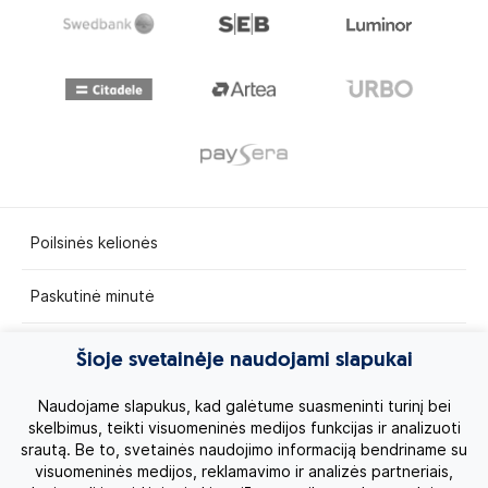
Poilsinės kelionės
Paskutinė minutė
Egzotinės kelionės
Šioje svetainėje naudojami slapukai
Kruizai
Naudojame slapukus, kad galėtume suasmeninti turinį bei
skelbimus, teikti visuomeninės medijos funkcijas ir analizuoti
srautą. Be to, svetainės naudojimo informaciją bendriname su
Kelionės po Lietuvą
visuomeninės medijos, reklamavimo ir analizės partneriais,