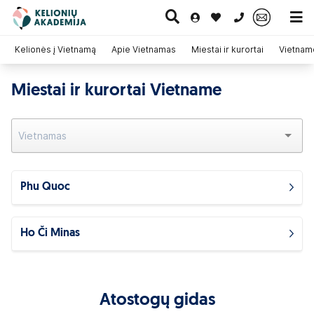
0 700 11007
Kelionės į Vietnamą
Apie Vietnamas
Miestai ir kurortai
Vietnam
Miestai ir kurortai Vietname
Paskutinė
Pažintinės
Egzotinės
Kruizai
minutė
kelionės
kelionės
Phu Quoc
Ho Či Minas
Atostogų gidas