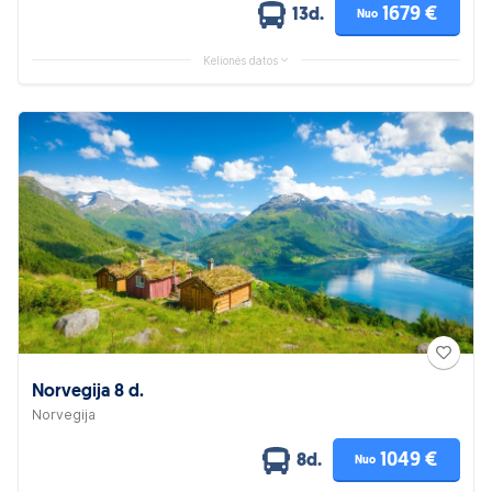
1679 €
13d.
Nuo
Kelionės datos
Norvegija 8 d.
Norvegija
1049 €
8d.
Nuo