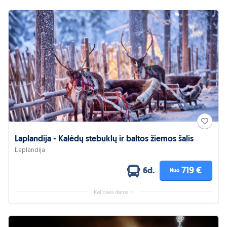
Laplandija - Kalėdų stebuklų ir baltos žiemos šalis
Laplandija
719 €
6d.
Nuo
Kelionės datos