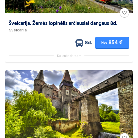
Šveicarija. Žemės lopinėlis arčiausiai dangaus 8d.
Šveicarija
854 €
8d.
Nuo
Kelionės datos