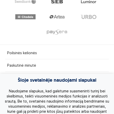
Poilsinės kelionės
Paskutinė minutė
Egzotinės kelionės
Šioje svetainėje naudojami slapukai
Kruizai
Naudojame slapukus, kad galėtume suasmeninti turinį bei
skelbimus, teikti visuomeninės medijos funkcijas ir analizuoti
srautą. Be to, svetainės naudojimo informaciją bendriname su
Kelionės po Lietuvą
visuomeninės medijos, reklamavimo ir analizės partneriais,
kurie gali ją pridėti prie kitos jūsų pateiktos arba naudojant