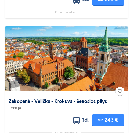
4d.
Kelionės datos
Zakopanė - Velička - Krokuva - Senosios pilys
Lenkija
243 €
3d.
Nuo
Kelionės datos