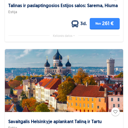
Talinas ir paslaptingosios Estijos salos: Sarema, Hiuma
Estija
261 €
3d.
Nuo
Kelionės datos
Savaitgalis Helsinkyje aplankant Taliną ir Tartu
Estija