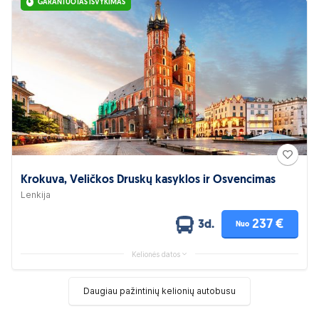
GARANTUOTAS IŠVYKIMAS
Krokuva, Veličkos Druskų kasyklos ir Osvencimas
Lenkija
237 €
3d.
Nuo
Kelionės datos
Daugiau pažintinių kelionių autobusu