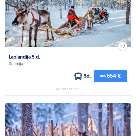
Laplandija 5 d.
Suomija
654 €
5d.
Nuo
Kelionės datos