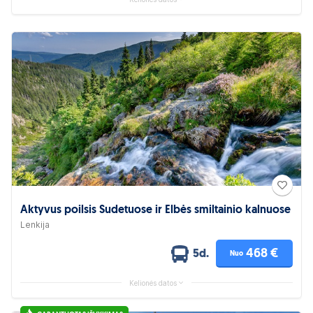
Aktyvus poilsis Sudetuose ir Elbės smiltainio kalnuose
Lenkija
468 €
5d.
Nuo
Kelionės datos