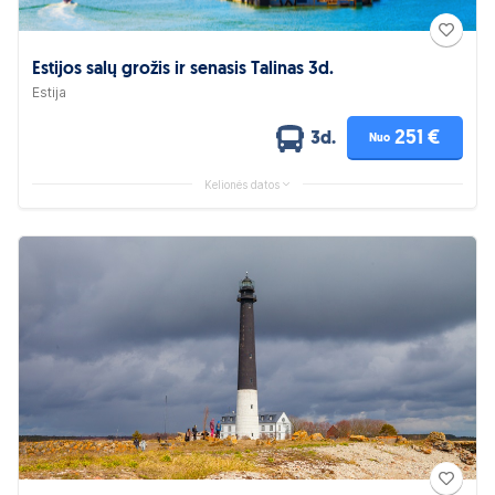
Estijos salų grožis ir senasis Talinas 3d.
Estija
251 €
3d.
Nuo
Kelionės datos