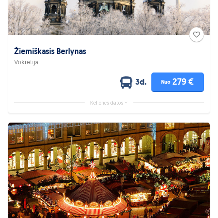
Žiemiškasis Berlynas
Vokietija
279 €
3d.
Nuo
Kelionės datos