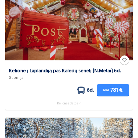
Kelionė į Laplandiją pas Kalėdų senelį (N.Metai) 6d.
Suomija
781 €
6d.
Nuo
Kelionės datos