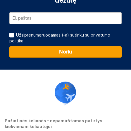
dėžutę
Užsiprenumeruodamas (-a) sutinku su
privatumo
politika.
Noriu
Pažintinės kelionės – nepamirštamos patirtys
kiekvienam keliautojui