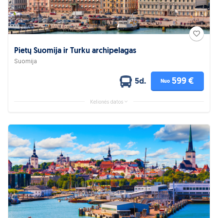
Pietų Suomija ir Turku archipelagas
Suomija
599 €
5d.
Nuo
Kelionės datos