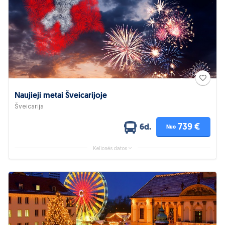
Naujieji metai Šveicarijoje
Šveicarija
739 €
6d.
Nuo
Kelionės datos