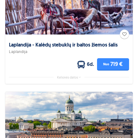
Laplandija - Kalėdų stebuklų ir baltos žiemos šalis
Laplandija
719 €
6d.
Nuo
Kelionės datos