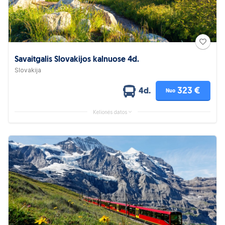
Savaitgalis Slovakijos kalnuose 4d.
Slovakija
323 €
4d.
Nuo
Kelionės datos