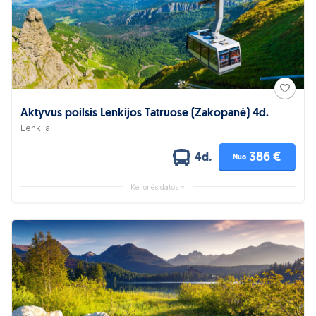
Aktyvus poilsis Lenkijos Tatruose (Zakopanė) 4d.
Lenkija
386 €
4d.
Nuo
Kelionės datos