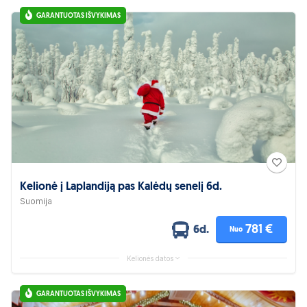
GARANTUOTAS IŠVYKIMAS
Kelionė į Laplandiją pas Kalėdų senelį 6d.
Suomija
781 €
6d.
Nuo
Kelionės datos
GARANTUOTAS IŠVYKIMAS