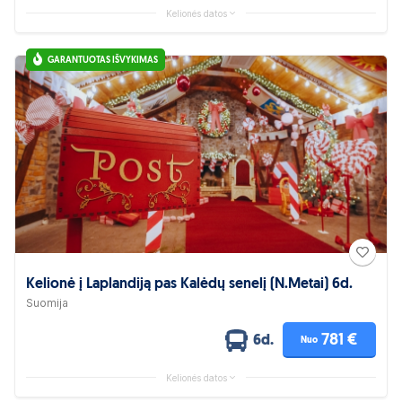
Kelionės datos
GARANTUOTAS IŠVYKIMAS
Kelionė į Laplandiją pas Kalėdų senelį (N.Metai) 6d.
Suomija
781 €
6d.
Nuo
Kelionės datos