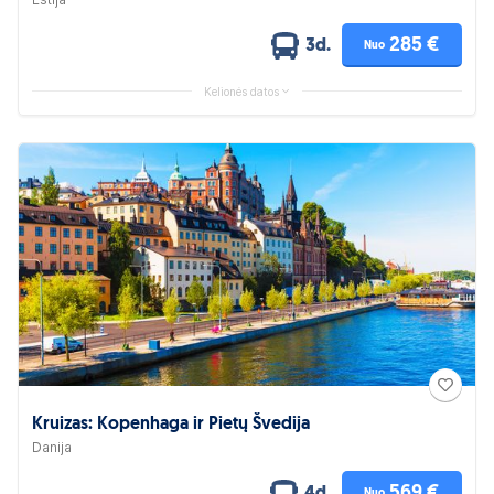
285 €
3d.
Nuo
Kelionės datos
Kruizas: Kopenhaga ir Pietų Švedija
Danija
569 €
Nuo