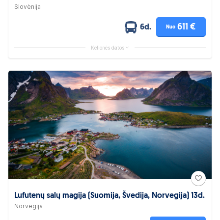
Slovėnija
611 €
6d.
Nuo
Kelionės datos
Lufutenų salų magija (Suomija, Švedija, Norvegija) 13d.
Norvegija