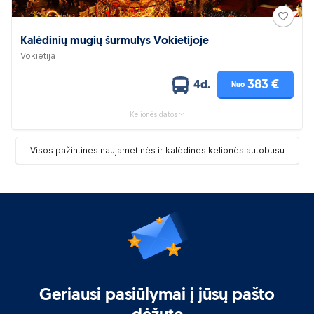
Kalėdinių mugių šurmulys Vokietijoje
Vokietija
383 €
4d.
Nuo
Kelionės datos
Visos pažintinės naujametinės ir kalėdinės kelionės autobusu
Geriausi pasiūlymai į jūsų pašto