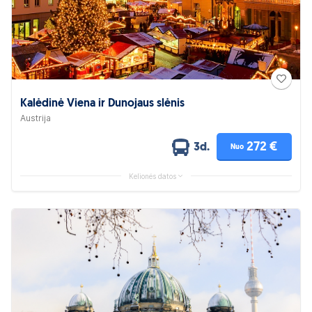
Kalėdinė Viena ir Dunojaus slėnis
Austrija
272 €
3d.
Nuo
Kelionės datos