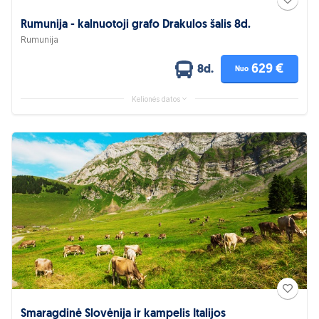
Rumunija - kalnuotoji grafo Drakulos šalis 8d.
Rumunija
629 €
8d.
Nuo
Kelionės datos
Smaragdinė Slovėnija ir kampelis Italijos