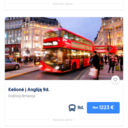
Kelionės datos
Kelionė į Angliją 9d.
Didžioji Britanija
1223 €
9d.
Nuo
Kelionės datos