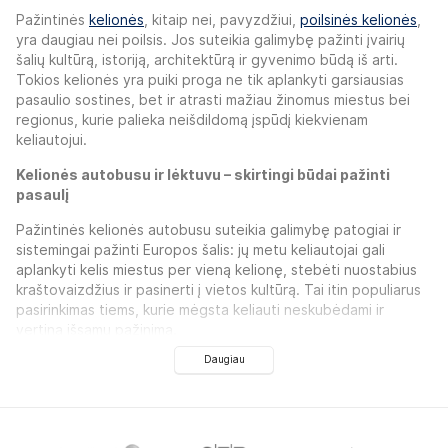
Pažintinės
kelionės
, kitaip nei, pavyzdžiui,
poilsinės kelionės
,
yra daugiau nei poilsis. Jos suteikia galimybę pažinti įvairių
šalių kultūrą, istoriją, architektūrą ir gyvenimo būdą iš arti.
Tokios kelionės yra puiki proga ne tik aplankyti garsiausias
pasaulio sostines, bet ir atrasti mažiau žinomus miestus bei
regionus, kurie palieka neišdildomą įspūdį kiekvienam
keliautojui.
Kelionės autobusu ir lėktuvu – skirtingi būdai pažinti
pasaulį
Pažintinės kelionės autobusu suteikia galimybę patogiai ir
sistemingai pažinti Europos šalis: jų metu keliautojai gali
aplankyti kelis miestus per vieną kelionę, stebėti nuostabius
kraštovaizdžius ir pasinerti į vietos kultūrą. Tai itin populiarus
pasirinkimas tiems, kurie mėgsta keliauti neskubėdami ir
vertina išsamų pažinimą.
Daugiau