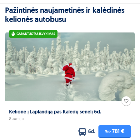
Pažintinės naujametinės ir kalėdinės
kelionės autobusu
GARANTUOTAS IŠVYKIMAS
Kelionė į Laplandiją pas Kalėdų senelį 6d.
Suomija
781 €
6d.
Nuo