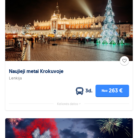
Naujieji metai Krokuvoje
Lenkija
263 €
3d.
Nuo
Kelionės datos