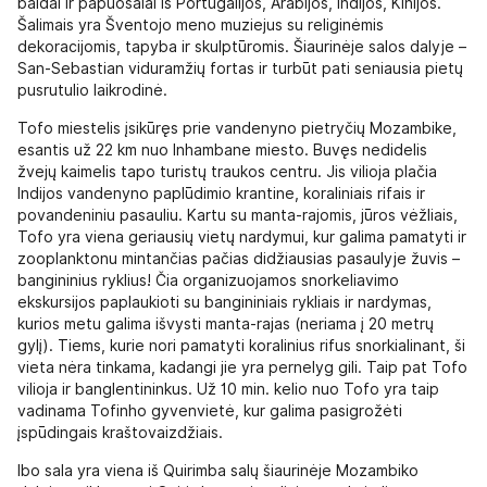
baldai ir papuošalai iš Portugalijos, Arabijos, Indijos, Kinijos.
Šalimais yra Šventojo meno muziejus su religinėmis
dekoracijomis, tapyba ir skulptūromis. Šiaurinėje salos dalyje –
San-Sebastian viduramžių fortas ir turbūt pati seniausia pietų
pusrutulio laikrodinė.
Tofo miestelis įsikūręs prie vandenyno pietryčių Mozambike,
esantis už 22 km nuo Inhambane miesto. Buvęs nedidelis
žvejų kaimelis tapo turistų traukos centru. Jis vilioja plačia
Indijos vandenyno paplūdimio krantine, koraliniais rifais ir
povandeniniu pasauliu. Kartu su manta-rajomis, jūros vėžliais,
Tofo yra viena geriausių vietų nardymui, kur galima pamatyti ir
zooplanktonu mintančias pačias didžiausias pasaulyje žuvis –
bangininius ryklius! Čia organizuojamos snorkeliavimo
ekskursijos paplaukioti su bangininiais rykliais ir nardymas,
kurios metu galima išvysti manta-rajas (neriama į 20 metrų
gylį). Tiems, kurie nori pamatyti koralinius rifus snorkialinant, ši
vieta nėra tinkama, kadangi jie yra pernelyg gili. Taip pat Tofo
vilioja ir banglentininkus. Už 10 min. kelio nuo Tofo yra taip
vadinama Tofinho gyvenvietė, kur galima pasigrožėti
įspūdingais kraštovaizdžiais.
Ibo sala yra viena iš Quirimba salų šiaurinėje Mozambiko