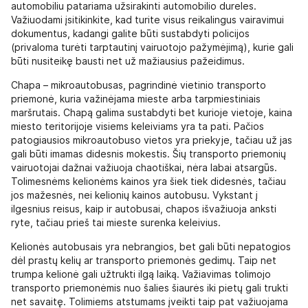
automobiliu patariama užsirakinti automobilio dureles.
Važiuodami įsitikinkite, kad turite visus reikalingus vairavimui
dokumentus, kadangi galite būti sustabdyti policijos
(privaloma turėti tarptautinį vairuotojo pažymėjimą), kurie gali
būti nusiteikę bausti net už mažiausius pažeidimus.
Chapa – mikroautobusas, pagrindinė vietinio transporto
priemonė, kuria važinėjama mieste arba tarpmiestiniais
maršrutais. Chapą galima sustabdyti bet kurioje vietoje, kaina
miesto teritorijoje visiems keleiviams yra ta pati. Pačios
patogiausios mikroautobuso vietos yra priekyje, tačiau už jas
gali būti imamas didesnis mokestis. Šių transporto priemonių
vairuotojai dažnai važiuoja chaotiškai, nėra labai atsargūs.
Tolimesnėms kelionėms kainos yra šiek tiek didesnės, tačiau
jos mažesnės, nei kelionių kainos autobusu. Vykstant į
ilgesnius reisus, kaip ir autobusai, chapos išvažiuoja anksti
ryte, tačiau prieš tai mieste surenka keleivius.
Kelionės autobusais yra nebrangios, bet gali būti nepatogios
dėl prastų kelių ar transporto priemonės gedimų. Taip net
trumpa kelionė gali užtrukti ilgą laiką. Važiavimas tolimojo
transporto priemonėmis nuo šalies šiaurės iki pietų gali trukti
net savaitę. Tolimiems atstumams įveikti taip pat važiuojama