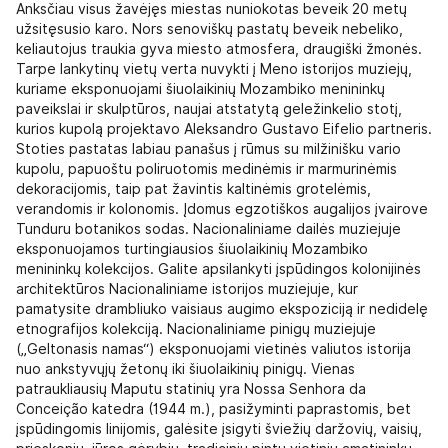
Anksčiau visus žavėjęs miestas nuniokotas beveik 20 metų
užsitęsusio karo. Nors senoviškų pastatų beveik nebeliko,
keliautojus traukia gyva miesto atmosfera, draugiški žmonės.
Tarpe lankytinų vietų verta nuvykti į Meno istorijos muziejų,
kuriame eksponuojami šiuolaikinių Mozambiko menininkų
paveikslai ir skulptūros, naujai atstatytą geležinkelio stotį,
kurios kupolą projektavo Aleksandro Gustavo Eifelio partneris.
Stoties pastatas labiau panašus į rūmus su milžinišku vario
kupolu, papuoštu poliruotomis medinėmis ir marmurinėmis
dekoracijomis, taip pat žavintis kaltinėmis grotelėmis,
verandomis ir kolonomis. Įdomus egzotiškos augalijos įvairove
Tunduru botanikos sodas. Nacionaliniame dailės muziejuje
eksponuojamos turtingiausios šiuolaikinių Mozambiko
menininkų kolekcijos. Galite apsilankyti įspūdingos kolonijinės
architektūros Nacionaliniame istorijos muziejuje, kur
pamatysite drambliuko vaisiaus augimo ekspoziciją ir nedidelę
etnografijos kolekciją. Nacionaliniame pinigų muziejuje
(„Geltonasis namas“) eksponuojami vietinės valiutos istorija
nuo ankstyvųjų žetonų iki šiuolaikinių pinigų. Vienas
patraukliausių Maputu statinių yra Nossa Senhora da
Conceição katedra (1944 m.), pasižyminti paprastomis, bet
įspūdingomis linijomis, galėsite įsigyti šviežių daržovių, vaisių,