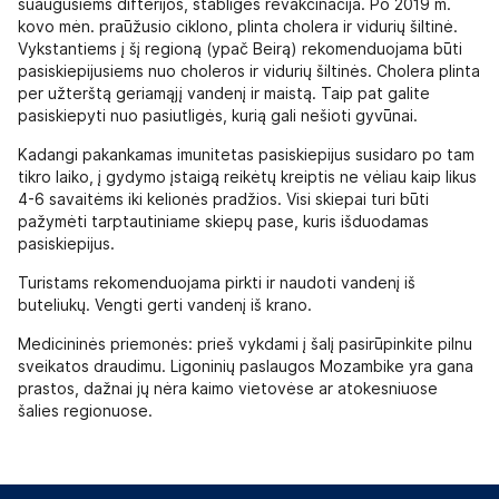
suaugusiems difterijos, stabligės revakcinacija. Po 2019 m.
kovo mėn. praūžusio ciklono, plinta cholera ir vidurių šiltinė.
Vykstantiems į šį regioną (ypač Beirą) rekomenduojama būti
pasiskiepijusiems nuo choleros ir vidurių šiltinės. Cholera plinta
per užterštą geriamąjį vandenį ir maistą. Taip pat galite
pasiskiepyti nuo pasiutligės, kurią gali nešioti gyvūnai.
Kadangi pakankamas imunitetas pasiskiepijus susidaro po tam
tikro laiko, į gydymo įstaigą reikėtų kreiptis ne vėliau kaip likus
4-6 savaitėms iki kelionės pradžios. Visi skiepai turi būti
pažymėti tarptautiniame skiepų pase, kuris išduodamas
pasiskiepijus.
Turistams rekomenduojama pirkti ir naudoti vandenį iš
buteliukų. Vengti gerti vandenį iš krano.
Medicininės priemonės: prieš vykdami į šalį pasirūpinkite pilnu
sveikatos draudimu. Ligoninių paslaugos Mozambike yra gana
prastos, dažnai jų nėra kaimo vietovėse ar atokesniuose
šalies regionuose.