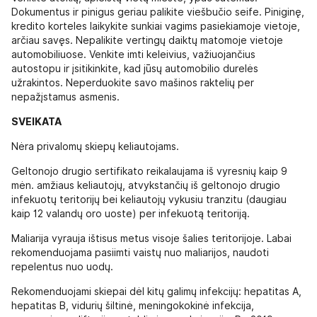
Dokumentus ir pinigus geriau palikite viešbučio seife. Piniginę,
kredito korteles laikykite sunkiai vagims pasiekiamoje vietoje,
arčiau savęs. Nepalikite vertingų daiktų matomoje vietoje
automobiliuose. Venkite imti keleivius, važiuojančius
autostopu ir įsitikinkite, kad jūsų automobilio durelės
užrakintos. Neperduokite savo mašinos raktelių per
nepažįstamus asmenis.
SVEIKATA
Nėra privalomų skiepų keliautojams.
Geltonojo drugio sertifikato reikalaujama iš vyresnių kaip 9
mėn. amžiaus keliautojų, atvykstančių iš geltonojo drugio
infekuotų teritorijų bei keliautojų vykusiu tranzitu (daugiau
kaip 12 valandų oro uoste) per infekuotą teritoriją.
Maliarija vyrauja ištisus metus visoje šalies teritorijoje. Labai
rekomenduojama pasiimti vaistų nuo maliarijos, naudoti
repelentus nuo uodų.
Rekomenduojami skiepai dėl kitų galimų infekcijų: hepatitas A,
hepatitas B, vidurių šiltinė, meningokokinė infekcija,