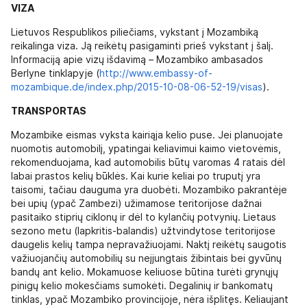
VIZA
Lietuvos Respublikos piliečiams, vykstant į Mozambiką
reikalinga viza. Ją reikėtų pasigaminti prieš vykstant į šalį.
Informaciją apie vizų išdavimą – Mozambiko ambasados
Berlyne tinklapyje (
http://www.embassy-of-
mozambique.de/index.php/2015-10-08-06-52-19/visas
).
TRANSPORTAS
Mozambike eismas vyksta kairiąja kelio puse. Jei planuojate
nuomotis automobilį, ypatingai keliavimui kaimo vietovėmis,
rekomenduojama, kad automobilis būtų varomas 4 ratais dėl
labai prastos kelių būklės. Kai kurie keliai po truputį yra
taisomi, tačiau dauguma yra duobėti. Mozambiko pakrantėje
bei upių (ypač Zambezi) užimamose teritorijose dažnai
pasitaiko stiprių ciklonų ir dėl to kylančių potvynių. Lietaus
sezono metu (lapkritis-balandis) užtvindytose teritorijose
daugelis kelių tampa nepravažiuojami. Naktį reikėtų saugotis
važiuojančių automobilių su neįjungtais žibintais bei gyvūnų
bandų ant kelio. Mokamuose keliuose būtina turėti grynųjų
pinigų kelio mokesčiams sumokėti. Degalinių ir bankomatų
tinklas, ypač Mozambiko provincijoje, nėra išplitęs. Keliaujant