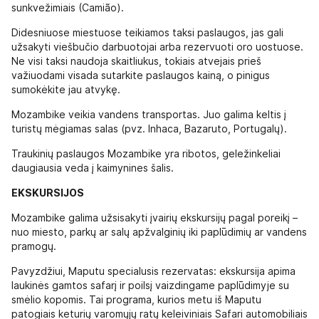
sunkvežimiais (Camião).
Didesniuose miestuose teikiamos taksi paslaugos, jas gali
užsakyti viešbučio darbuotojai arba rezervuoti oro uostuose.
Ne visi taksi naudoja skaitliukus, tokiais atvejais prieš
važiuodami visada sutarkite paslaugos kainą, o pinigus
sumokėkite jau atvykę.
Mozambike veikia vandens transportas. Juo galima keltis į
turistų mėgiamas salas (pvz. Inhaca, Bazaruto, Portugalų).
Traukinių paslaugos Mozambike yra ribotos, geležinkeliai
daugiausia veda į kaimynines šalis.
EKSKURSIJOS
Mozambike galima užsisakyti įvairių ekskursijų pagal poreikį –
nuo miesto, parkų ar salų apžvalginių iki paplūdimių ar vandens
pramogų.
Pavyzdžiui, Maputu specialusis rezervatas: ekskursija apima
laukinės gamtos safarį ir poilsį vaizdingame paplūdimyje su
smėlio kopomis. Tai programa, kurios metu iš Maputu
patogiais keturių varomųjų ratų keleiviniais Safari automobiliais