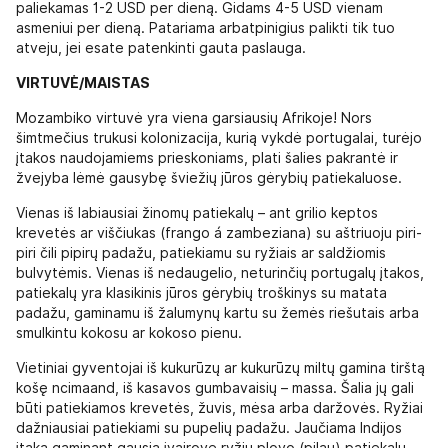
paliekamas 1-2 USD per dieną. Gidams 4-5 USD vienam
asmeniui per dieną. Patariama arbatpinigius palikti tik tuo
atveju, jei esate patenkinti gauta paslauga.
VIRTUVĖ/MAISTAS
Mozambiko virtuvė yra viena garsiausių Afrikoje! Nors
šimtmečius trukusi kolonizacija, kurią vykdė portugalai, turėjo
įtakos naudojamiems prieskoniams, plati šalies pakrantė ir
žvejyba lėmė gausybę šviežių jūros gėrybių patiekaluose.
Vienas iš labiausiai žinomų patiekalų – ant grilio keptos
krevetės ar viščiukas (frango á zambeziana) su aštriuoju piri-
piri čili pipirų padažu, patiekiamu su ryžiais ar saldžiomis
bulvytėmis. Vienas iš nedaugelio, neturinčių portugalų įtakos,
patiekalų yra klasikinis jūros gėrybių troškinys su matata
padažu, gaminamu iš žalumynų kartu su žemės riešutais arba
smulkintu kokosu ar kokoso pienu.
Vietiniai gyventojai iš kukurūzų ar kukurūzų miltų gamina tirštą
košę ncimaand, iš kasavos gumbavaisių – massa. Šalia jų gali
būti patiekiamos krevetės, žuvis, mėsa arba daržovės. Ryžiai
dažniausiai patiekiami su pupelių padažu. Jaučiama Indijos