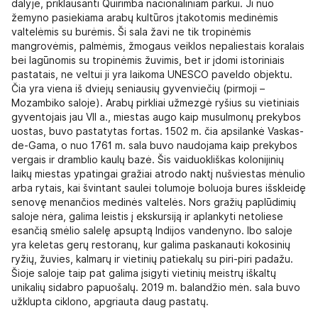
dalyje, priklausanti Quirimba nacionaliniam parkui. Ji nuo
žemyno pasiekiama arabų kultūros įtakotomis medinėmis
valtelėmis su burėmis. Ši sala žavi ne tik tropinėmis
mangrovėmis, palmėmis, žmogaus veiklos nepaliestais koralais
bei lagūnomis su tropinėmis žuvimis, bet ir įdomi istoriniais
pastatais, ne veltui ji yra laikoma UNESCO paveldo objektu.
Čia yra viena iš dviejų seniausių gyvenviečių (pirmoji –
Mozambiko saloje). Arabų pirkliai užmezgė ryšius su vietiniais
gyventojais jau VII a., miestas augo kaip musulmonų prekybos
uostas, buvo pastatytas fortas. 1502 m. čia apsilankė Vaskas-
de-Gama, o nuo 1761 m. sala buvo naudojama kaip prekybos
vergais ir dramblio kaulų bazė. Šis vaiduokliškas kolonijinių
laikų miestas ypatingai gražiai atrodo naktį nušviestas mėnulio
arba rytais, kai švintant saulei tolumoje boluoja bures išskleidę
senovę menančios medinės valtelės. Nors gražių paplūdimių
saloje nėra, galima leistis į ekskursiją ir aplankyti netoliese
esančią smėlio salelę apsuptą Indijos vandenyno. Ibo saloje
yra keletas gerų restoranų, kur galima paskanauti kokosinių
ryžių, žuvies, kalmarų ir vietinių patiekalų su piri-piri padažu.
Šioje saloje taip pat galima įsigyti vietinių meistrų iškaltų
unikalių sidabro papuošalų. 2019 m. balandžio mėn. sala buvo
užklupta ciklono, apgriauta daug pastatų.