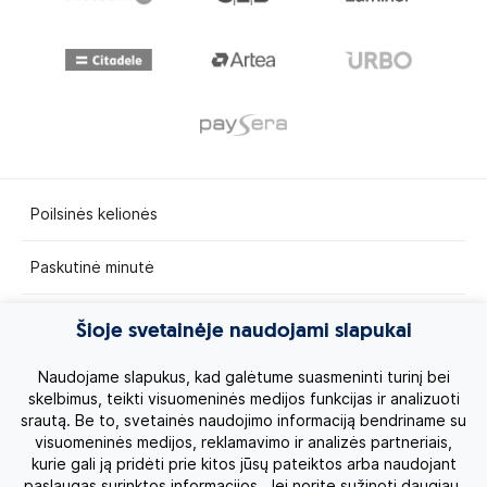
Poilsinės kelionės
Paskutinė minutė
Egzotinės kelionės
Šioje svetainėje naudojami slapukai
Kruizai
Naudojame slapukus, kad galėtume suasmeninti turinį bei
skelbimus, teikti visuomeninės medijos funkcijas ir analizuoti
srautą. Be to, svetainės naudojimo informaciją bendriname su
Kelionės po Lietuvą
visuomeninės medijos, reklamavimo ir analizės partneriais,
kurie gali ją pridėti prie kitos jūsų pateiktos arba naudojant
Apie mus
paslaugas surinktos informacijos. Jei norite sužinoti daugiau,