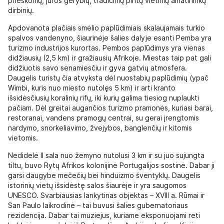
prieskonių, jūros gėrybių, tradicinių pintų vietinių amatininkų
dirbinių.
Apdovanota plačiais smėlio paplūdimiais skalaujamais turkio
spalvos vandenyno, šiaurinėje šalies dalyje esanti Pemba yra
turizmo industrijos kurortas. Pembos paplūdimys yra vienas
didžiausių (2,5 km) ir gražiausių Afrikoje. Miestas taip pat gali
didžiuotis savo senamiesčiu ir gyva gatvių atmosfera.
Daugelis turistų čia atvyksta dėl nuostabių paplūdimių (ypač
Wimbi, kuris nuo miesto nutolęs 5 km) ir arti kranto
išsidėsčiusių koralinių rifų, iki kurių galima tiesiog nuplaukti
pačiam. Dėl greitai augančios turizmo pramonės, kuriasi barai,
restoranai, vandens pramogų centrai, su gerai įrengtomis
nardymo, snorkeliavimo, žvejybos, banglenčių ir kitomis
vietomis.
Nedidelė Il sala nuo žemyno nutolusi 3 km ir su juo sujungta
tiltu, buvo Rytų Afrikos kolonijinė Portugalijos sostinė. Dabar ji
garsi daugybe mečečių bei hinduizmo šventyklų. Daugelis
istorinių vietų išsidėstę salos šiaurėje ir yra saugomos
UNESCO. Svarbiausias lankytinas objektas – XVIII a. Rūmai ir
San Paulo laikrodinė – tai buvusi šalies gubernatoriaus
rezidencija. Dabar tai muziejus, kuriame eksponuojami reti