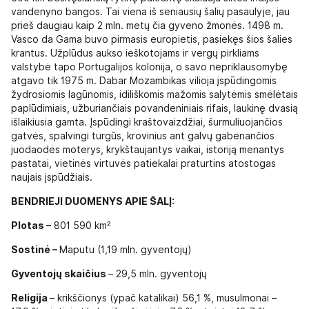
vandenyno bangos. Tai viena iš seniausių šalių pasaulyje, jau
prieš daugiau kaip 2 mln. metų čia gyveno žmonės. 1498 m.
Vasco da Gama buvo pirmasis europietis, pasiekęs šios šalies
krantus. Užplūdus aukso ieškotojams ir vergų pirkliams
valstybė tapo Portugalijos kolonija, o savo nepriklausomybę
atgavo tik 1975 m. Dabar Mozambikas vilioja įspūdingomis
žydrosiomis lagūnomis, idiliškomis mažomis salytėmis smėlėtais
paplūdimiais, užburiančiais povandeniniais rifais, laukinę dvasią
išlaikiusia gamta. Įspūdingi kraštovaizdžiai, šurmuliuojančios
gatvės, spalvingi turgūs, krovinius ant galvų gabenančios
juodaodės moterys, krykštaujantys vaikai, istoriją menantys
pastatai, vietinės virtuvės patiekalai praturtins atostogas
naujais įspūdžiais.
BENDRIEJI DUOMENYS APIE ŠALĮ:
Plotas –
801 590 km²
Sostinė –
Maputu (1,19 mln. gyventojų)
Gyventojų skaičius
– 29,5 mln. gyventojų
Religija
– krikščionys (ypač katalikai) 56,1 %, musulmonai –