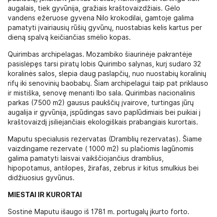
augalais, tiek gyvūnija, gražiais kraštovaizdžiais. Gėlo
vandens ežeruose gyvena Nilo krokodilai, gamtoje galima
pamatyti įvairiausių rūšių gyvūnų, nuostabias kelis kartus per
dieną spalvą keičiančias smėlio kopas.
Quirimbas archipelagas. Mozambiko šiaurinėje pakrantėje
pasislėpęs tarsi piratų lobis Quirimbo salynas, kurį sudaro 32
koralinės salos, slepia daug paslapčių, nuo nuostabių koralinių
rifų iki senovinių baobabų. Šiam archipelagui taip pat priklauso
ir mistiška, senovę menanti Ibo sala. Quirimbas nacionalinis
parkas (7500 m2) gausus paukščių įvairove, turtingas jūrų
augalija ir gyvūnija, įspūdingas savo paplūdimiais bei puikiai į
kraštovaizdį įsiliejančiais ekologiškais prabangiais kurortais.
Maputu specialusis rezervatas (Dramblių rezervatas). Šiame
vaizdingame rezervate ( 1000 m2) su plačiomis lagūnomis
galima pamatyti laisvai vaikščiojančius dramblius,
hipopotamus, antilopes, žirafas, zebrus ir kitus smulkius bei
didžiuosius gyvūnus.
MIESTAI IR KURORTAI
Sostinė Maputu išaugo iš 1781 m. portugalų įkurto forto.