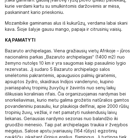
įtaka gaminant gausią įvairovę ryžių plovo (pilau) patiekalų,
kurie verdami kartu su smulkintomis daržovėmis ar mėsa,
paskaninant kario prieskoniu.
Mozambike gaminamas alus iš kukurūzų, verdama labai skani
kava. Šioje šalyje gausu mango, papaja ir citrusinių vaisių.
KĄ PAMATYTI
Bazaruto archipelagas. Viena gražiausių vietų Afrikoje – jūros
nacionalinis parkas „Bazaruto archipelagas“ (1400 m2) nuo
žemyno nutolęs 10 km ir yra saugomas kaip pasaulinio lygio
rezervatas. Jį sudaro 5 Bazaruto archipelago salos
smėlėtomis pakrantėmis, apaugusios palmių giraitėmis,
apsuptos žydro, skaidraus Indijos vandenyno, kupino
įvairiaspalvių tropinių žuvyčių ir žavintis nuo senų laikų
išlikusiais koraliniais rifais. Čia organizuojamas nardymas bei
snorkeliavimas, kurio metu galima grožėtis natūralios gamtos
povandeniniu pasauliu, kur plaukioja delfinai, apie 2000 rūšių
tropinių žuvų, vėžliai, ir net pamatyti nuskendusių laivų
liekanas. Geriausias nardymo sezonas nuo balandžio iki
gruodžio mėnesio. Taip pat archipelagas traukia ir žvejybos
mėgėjus. Salose apstu įvairiausių (164 rūšys) egzotinių
paukščių, įskaitant jūrinius erelius, flamingus. Ji turtinga tiek