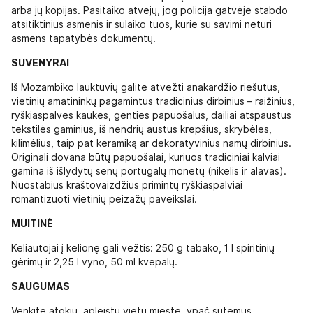
arba jų kopijas. Pasitaiko atvejų, jog policija gatvėje stabdo
atsitiktinius asmenis ir sulaiko tuos, kurie su savimi neturi
asmens tapatybės dokumentų.
SUVENYRAI
Iš Mozambiko lauktuvių galite atvežti anakardžio riešutus,
vietinių amatininkų pagamintus tradicinius dirbinius – raižinius,
ryškiaspalves kaukes, genties papuošalus, dailiai atspaustus
tekstilės gaminius, iš nendrių austus krepšius, skrybėles,
kilimėlius, taip pat keramiką ar dekoratyvinius namų dirbinius.
Originali dovana būtų papuošalai, kuriuos tradiciniai kalviai
gamina iš išlydytų senų portugalų monetų (nikelis ir alavas).
Nuostabius kraštovaizdžius primintų ryškiaspalviai
romantizuoti vietinių peizažų paveikslai.
MUITINĖ
Keliautojai į kelionę gali vežtis: 250 g tabako, 1 l spiritinių
gėrimų ir 2,25 l vyno, 50 ml kvepalų.
SAUGUMAS
Venkite atokių, apleistų vietų mieste, ypač sutemus.