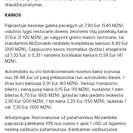
draudžia įstatymas.
KAINOS
Paprastoje kavinėje galima pavalgyti už 7,90 Eur (540 MZN),
vidutinio lygio restorane dviems žmonėms trijų patiekalų kaina
31 Eur (2 100 MZN), jei valgysite greito maisto restorane, tai
standartinis McDonalds nedidelis kompleksas kainuos 4,40 Eur
(300 MZN), Cappuccino kavos (normalaus dydžio) atsigersite
už 1,32 Eur, o 0,33 l vandens buteliukas kainuos 0,59 Eur (41
MZN).
Automobilio su oro kondicionieriumi nuomos kaina svyruoja
nuo 28-88 Eur už parą priklausomai nuo automobilio klasės. 1
litras kuro kainuoja 0,91 Eur (63 MZN). Viešojo transporto
bilieto į vieną pusę kaina 0,15 Eur (10 MZN), nuolatinis 1 mėn.
bilietas 8,70 Eur (600 MZN). Įprastas taksi įsėdimo mokestis
2,90 Eur (200 MZN), 1 km kaina 2,20 Eur (150 MZN), laukimas 1
val. 7,30 Eur (500 MZN).
Arbatpinigiai. Restoranuose už patarnavimus Mozambike
paprastai paliekama 10% nuo sumos ir apie 1 USD už lagamino
nešimą viešbučio patarnautojui. Kambarinei viešbučiuose