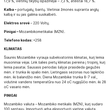
17,9 %, vietinių tikybų išpažinėjai – 7,3 %, ateistai 18,7 %.
Kalba –
portugalų, bantų. Vietiniai žmonės supranta anglų
kalbą ir su jais galima susikalbėti.
Elektros srovė
– 220 Voltų.
Pinigai –
Mozambikometikaliai (MZN).
Telefono kodas:
+258
KLIMATAS
Šiaurės Mozambike vyrauja subekvatorinis klimatas, kurį lemia
musoniniai vėjai. Link šalies pietų klimatas pereina į tropinį, kurį
lemia pasatai. Sausasis periodas šalyje prasideda gegužės
mėn. ir trunka iki spalio mėn. Lietingasis sezonas nuo lapkričio
mėn. iki balandžio mėn. Diena Mozambike trunka 8-7 val.,
vidutinė vandens temperatūra nuo 24 oC rugpjūčio mėn. iki 28
oC vasario mėn.
PINIGAI
Mozambiko valiuta – Mozambiko metikalis (MZN), kurį sudaro
100 sentavų. Importuoti arba eksportuoti vietinę valiutą