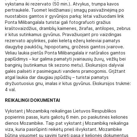
vykstama iki rezervato (50 min.). Atvykus, trumpa kavos
pertraukėlė. Tuomet leidžiamasi į smagų pasivažinėjimą po
nuostabios gamtos ir gyvūnijos parką: lėtai važiuodami link
Ponta Milibangalala turistai gali fotografuoti gražius
kraštovaizdžius, dramblių kaimenes, žirafas, antilopes, zebrus
ir kitus sutinkamus gyvūnus. Pravažiuojant pro vaizdingas
rezervato apylinkes, palei keletą ežerų keleviai pamatys
daugybę paukščių, hipopotamų, grožėsis gamtos įvairove.
Vėliau laukia pietūs Ponta Milibangalala ir natūralios gamtos
paplūdimys – kur galima pamatyti įvairiausių žuvų, vėžlių bei
banginių (sutinkamus tik sezono metu). Ekskursijos dalyviai
galės pailsėti ir pasimėgauti vandens pramogomis. Grįžtant
atgal laukia dar daugiau įspūdžių – turistai pamatys
dryžuotuosius gnu, imalas ir kitus gyvūnus. Ekskursijos trukmė:
4 val.
REIKALINGI DOKUMENTAI
Vykstant į Mozambiką reikalingas Lietuvos Respublikos
popierinis pasas, kuris galiotų 6 mėn. po paskutinės kelionės
dienos Mozambike. Taip pat vykstant į Mozambiką reikalinga
viza, kuria pasirūpinti reikėtų prieš išvykstant. Mozambike
būtina visuomet su savimi turėti pasą ir kelionės dokumentus