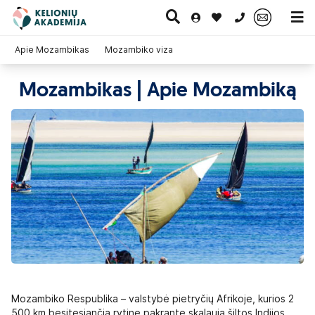
0 700 11007
Apie Mozambikas
Mozambiko viza
Mozambikas | Apie Mozambiką
Paskutinė
Pažintinės
Egzotinės
Kruizai
minutė
kelionės
kelionės
Mozambiko Respublika – valstybė pietryčių Afrikoje, kurios 2
500 km besitęsiančią rytinę pakrantę skalauja šiltos Indijos