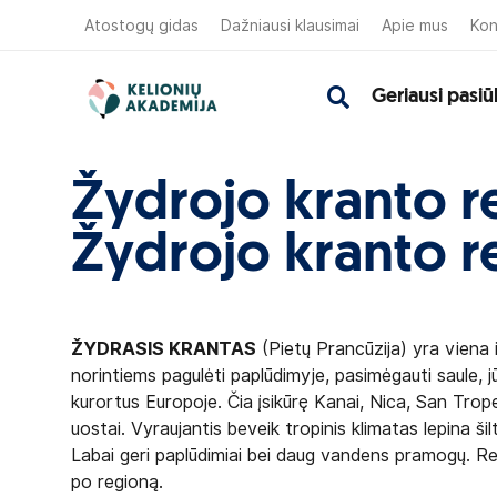
Atostogų gidas
Dažniausi klausimai
Apie mus
Kon
Geriausi pasiū
Žydrojo kranto r
Žydrojo kranto r
ŽYDRASIS KRANTAS
(Pietų Prancūzija) yra viena i
norintiems pagulėti paplūdimyje, pasimėgauti saule, j
kurortus Europoje. Čia įsikūrę Kanai, Nica, San Tro
uostai. Vyraujantis beveik tropinis klimatas lepina ši
Labai geri paplūdimiai bei daug vandens pramogų. Re
po regioną.