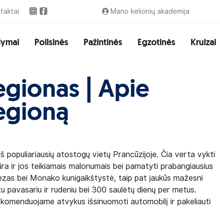
taktai
Mano kelionių akademija
lymai
Poilsinės
Pažintinės
Egzotinės
Kruizai
egionas | Apie
egioną
š populiariausių atostogų vietų Prancūzijoje. Čia verta vykti
ūra ir jos teikiamais malonumais bei pamatyti prabangiausius
pezas bei Monako kunigaikštystė, taip pat jaukūs mažesni
ltu pavasariu ir rudeniu bei 300 saulėtų dienų per metus.
komenduojame atvykus išsinuomoti automobilį ir pakeliauti