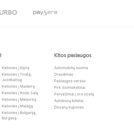
i
Kitos paslaugos
Kelionės į Kiprą
Automobilių nuoma
Kelionės į Tivatą,
Draudimas
Juodkalniją
Paslaugos verslui
Kelionės į Madeirą
Pirk išsimokėtinai
Kelionės į Rodo Salą
Pervežimai į oro uostą
Kelionės į Malijorką
Autobusų bilietai
Kelionės į Malagą
Dovanų kuponas
Kelionės į Bulgariją,
Burgasą