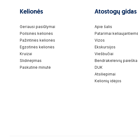
Kelionės
Atostogų gidas
Geriausi pasiūlymai
Apie šalis
Poilsinės kelionės
Patarimai keliaujantiem
Pažintinės kelionės
Vizos
Egzotinės kelionės
Ekskursijos
Kruizai
Viešbučiai
Slidinėjimas
Bendrakeleivių paieška
Paskutinė minutė
DUK
Atsiliepimai
Kelionių idėjos