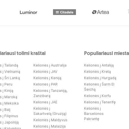
ariausi tolimi kraštai
Populiariausi miesta
 į Tailandą
Kelionės į Australija
Kelionės į Antaliją
s į Vietnamą
Kelionės į JAV
Kelionės į Kretą
 į Šri Lanką
Kelionės į Keniją
Kelionės į Hurgadą
s į Peru
Kelionės į PAR
Kelionės į Šarm El
Šeichą
 į Kiniją
Kelionės į Tanzaniją,
Zanzibarą
Kelionės į Korfu
s į Maroką
Kelionės į JAE
Kelionės į Tenerifę
s į Meksika
Kelionės į
Kelionės į
 į Balį
Sakartvelą (Gruziją)
Barselonos
 į Filipinus
Pakrantę
Kelionės į Maldyvus
s į Japoniją
Kelionės į Malaizija
s į Kolumbiją