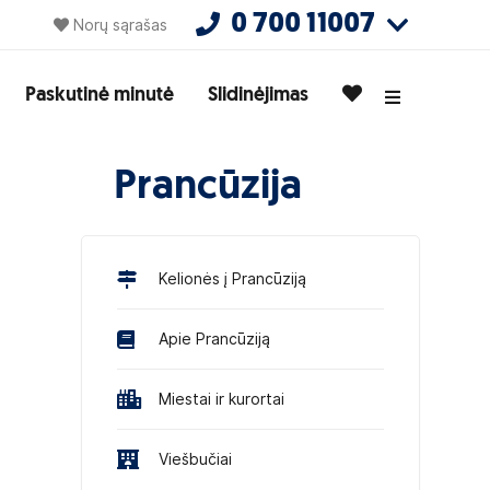
0 700 11007
Norų sąrašas
Paskutinė minutė
Slidinėjimas
Prancūzija
Kelionės į Prancūziją
Apie Prancūziją
Miestai ir kurortai
Viešbučiai