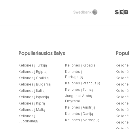
Populiariausios šalys
Populi
Kelionės į Turkiją
Kelionės į Kroatiją
Kelionės
Kelionės į Egiptą
Kelionės į
Kelionė
Portugaliją
Kelionės į Graikiją
Kelionės
Kelionės į Prancūziją
Kelionės į Bulgariją
Kelionė
Kelionės į Tunisą
Kelionės į Italiją
Kelionės
Jungtiniai Arabų
Kelionės į Ispaniją
Kelionė
Emyratai
Kelionės į Kiprą
Kelionė
Kelionės į Austriją
Kelionės į Maltą
Kelionės
Kelionės į Daniją
Kelionės į
Kelionės
Kelionės į Norvegiją
Juodkalniją
Kelionė
Kelionė