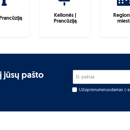
Kelionės į
Regiona
Prancūziją
Prancūziją
miest
į jūsų pašto
Užsiprenumeruodamas (-a)