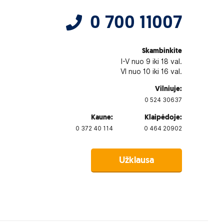
0 700 11007
Skambinkite
I-V nuo 9 iki 18 val.
VI nuo 10 iki 16 val.
Vilniuje:
0 524 30637
Kaune:
Klaipėdoje:
0 372 40 114
0 464 20902
Užklausa