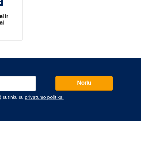
i ir
ai
Noriu
 sutinku su
privatumo politika.