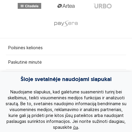
Poilsinės kelionės
Paskutinė minutė
Egzotinės kelionės
Šioje svetainėje naudojami slapukai
Kruizai
Naudojame slapukus, kad galėtume suasmeninti turinį bei
skelbimus, teikti visuomeninės medijos funkcijas ir analizuoti
srautą. Be to, svetainės naudojimo informaciją bendriname su
Kelionės po Lietuvą
visuomeninės medijos, reklamavimo ir analizės partneriais,
kurie gali ją pridėti prie kitos jūsų pateiktos arba naudojant
Apie mus
paslaugas surinktos informacijos. Jei norite sužinoti daugiau,
spauskite
.
čia