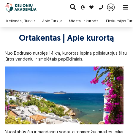
0 700 11007
Kelionės į Turkiją
Apie Turkija
Miestai ir kurortai
Ekskursijos Tur
Ortakentas | Apie kurortą
Paskutinė
Pažintinės
Egzotinės
Kruizai
minutė
kelionės
kelionės
Nuo Bodrumo nutolęs 14 km, kurortas lepina poilsiautojus šiltu
jūros vandeniu ir smėlėtais paplūdimiais.
Nuostabūs čia ir mandarinų sodai, citrinmedžių giraitės, giliai