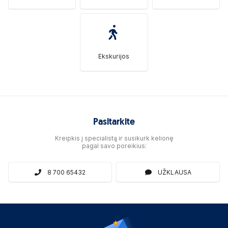
Ekskurijos
Pasitarkite
Kreipkis į specialistą ir susikurk kelionę
pagal savo poreikius:
8 700 65432
UŽKLAUSA