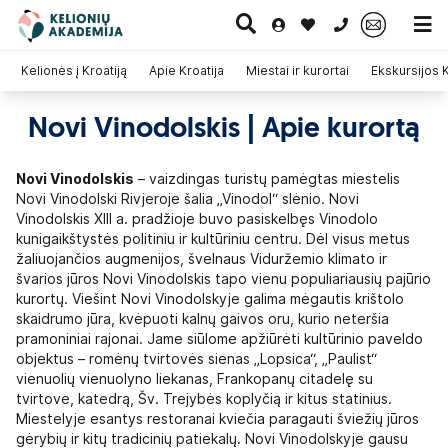
0 700 11007
Kelionės į Kroatiją
Apie Kroatija
Miestai ir kurortai
Ekskursijos K
Novi Vinodolskis | Apie kurortą
Paskutinė
Pažintinės
Egzotinės
Kruizai
minutė
kelionės
kelionės
Novi Vinodolskis
– vaizdingas turistų pamėgtas miestelis
Novi Vinodolski Rivjeroje šalia „Vinodol“ slėnio. Novi
Vinodolskis XIII a. pradžioje buvo pasiskelbęs Vinodolo
kunigaikštystės politiniu ir kultūriniu centru. Dėl visus metus
žaliuojančios augmenijos, švelnaus Viduržemio klimato ir
švarios jūros Novi Vinodolskis tapo vienu populiariausių pajūrio
kurortų. Viešint Novi Vinodolskyje galima mėgautis krištolo
skaidrumo jūra, kvėpuoti kalnų gaivos oru, kurio neteršia
pramoniniai rajonai. Jame siūlome apžiūrėti kultūrinio paveldo
objektus – romėnų tvirtovės sienas „Lopsica“, „Paulist“
vienuolių vienuolyno liekanas, Frankopanų citadelę su
tvirtove, katedrą, Šv. Trejybės koplyčią ir kitus statinius.
Miestelyje esantys restoranai kviečia paragauti šviežių jūros
gėrybių ir kitų tradicinių patiekalų. Novi Vinodolskyje gausu