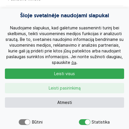
Egzotinės kelionės
Šioje svetainėje naudojami slapukai
Kruizai
Naudojame slapukus, kad galėtume suasmeninti turinį bei
skelbimus, teikti visuomeninės medijos funkcijas ir analizuoti
srautą. Be to, svetainės naudojimo informaciją bendriname su
Kelionės po Lietuvą
visuomeninės medijos, reklamavimo ir analizės partneriais,
kurie gali ją pridėti prie kitos jūsų pateiktos arba naudojant
Apie mus
paslaugas surinktos informacijos. Jei norite sužinoti daugiau,
spauskite
.
čia
Privatumo politika
Leisti visus
Vartotojų teisės
Leisti pasirinkimą
Kontaktai
Atmesti
Organizatoriaus licenzija
Būtini
Statistika