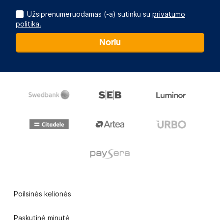
Užsiprenumeruodamas (-a) sutinku su
privatumo
politika.
Noriu
Poilsinės kelionės
Paskutinė minutė