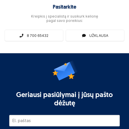
Pasitarkite
Kreipkis į specialistą ir susikurk kelionę
pagal savo poreikius:
8 700 65432
UŽKLAUSA
Geriausi pasiūlymai į jūsų pašto
dėžutę