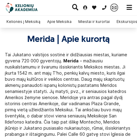
0 700 11007
Kelionės į Meksiką
Apie Meksika
Miestai ir kurortai
Ekskursijo
Merida | Apie kurortą
Paskutinė
Pažintinės
Egzotinės
Kruizai
minutė
kelionės
kelionės
Tai Jukatano valstijos sostinė ir didžiausias miestas, kuriame
gyvena 720 000 gyventojų.
Merida
– mažiausiu
nusikalstamumu ir švarumu išsiskiriantis Meksikos miestas. Ji
įkurta 1542 m. ant majų T'ho, penkių kalvų miesto, kuris ilgai
buvo majų kultūros ir veiklos centras. Daug majų skaptuotų
akmenų panaudoti ispanų kolonistų pastatams Meridos
senamiestyje statyti. Jų matyti, pvz., ir seniausios katedros
Amerikos žemyne sienose. Meridoje yra antras pagal dydį
istorinis centras Amerikoje, dar vadinamas Plaza Grande,
pirmą vietą užleidžiantis Meksikui. Tai anksčiau buvo majų
šventykla, o dabar stovi viena seniausių Meksikoje San
Ildefonso katedra. Čia taip pat išlikę Montecho, Meridos
įkūrėjo ir Jukatano pusiasalio nukariautojo, rūmai, išsiskiriantys
prabanga ir ištaigingumu. Palei Calle 60 gatvę stovi Iglesia de