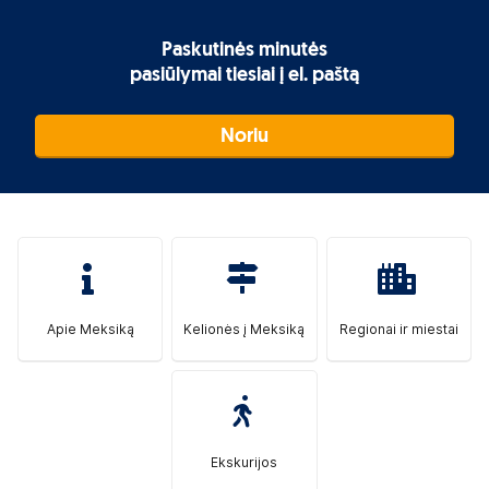
Paskutinės minutės
pasiūlymai tiesiai į el. paštą
Noriu
Apie Meksiką
Kelionės į Meksiką
Regionai ir miestai
Ekskurijos