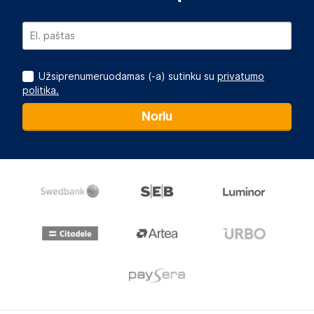
Užsiprenumeruodamas (-a) sutinku su
privatumo
politika.
Noriu