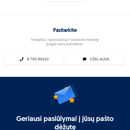
Pasitarkite
Kreipkis į specialistą ir susikurk kelionę
pagal savo poreikius:
8 700 65432
UŽKLAUSA
Geriausi pasiūlymai į jūsų pašto
dėžutę