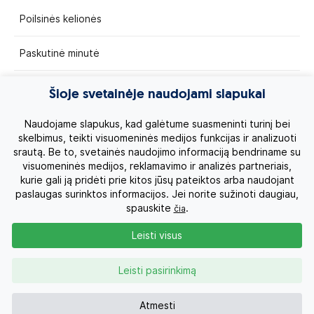
Poilsinės kelionės
Paskutinė minutė
Egzotinės kelionės
Šioje svetainėje naudojami slapukai
Kruizai
Naudojame slapukus, kad galėtume suasmeninti turinį bei
skelbimus, teikti visuomeninės medijos funkcijas ir analizuoti
srautą. Be to, svetainės naudojimo informaciją bendriname su
Kelionės po Lietuvą
visuomeninės medijos, reklamavimo ir analizės partneriais,
kurie gali ją pridėti prie kitos jūsų pateiktos arba naudojant
Apie mus
paslaugas surinktos informacijos. Jei norite sužinoti daugiau,
spauskite
.
čia
Privatumo politika
Leisti visus
Vartotojų teisės
Leisti pasirinkimą
Kontaktai
Atmesti