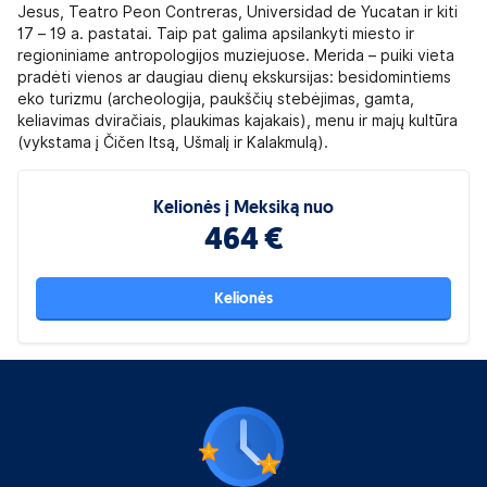
Jesus, Teatro Peon Contreras, Universidad de Yucatan ir kiti
17 – 19 a. pastatai. Taip pat galima apsilankyti miesto ir
regioniniame antropologijos muziejuose. Merida – puiki vieta
pradėti vienos ar daugiau dienų ekskursijas: besidomintiems
eko turizmu (archeologija, paukščių stebėjimas, gamta,
keliavimas dviračiais, plaukimas kajakais), menu ir majų kultūra
(vykstama į Čičen Itsą, Ušmalį ir Kalakmulą).
Kelionės į Meksiką nuo
464 €
Kelionės