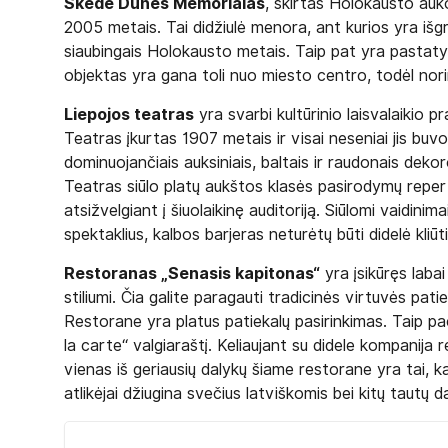
Skede Dunes Memorialas
, skirtas Holokausto au
2005 metais. Tai didžiulė menora, ant kurios yra išgra
siaubingais Holokausto metais. Taip pat yra pastaty
objektas yra gana toli nuo miesto centro, todėl norin
Liepojos teatras
yra svarbi kultūrinio laisvalaikio 
Teatras įkurtas 1907 metais ir visai neseniai jis buv
dominuojančiais auksiniais, baltais ir raudonais deko
Teatras siūlo platų aukštos klasės pasirodymų reper
atsižvelgiant į šiuolaikinę auditoriją. Siūlomi vaidinima
spektaklius, kalbos barjeras neturėtų būti didelė kliūti
Restoranas „Senasis kapitonas“
yra įsikūręs lab
stiliumi. Čia galite paragauti tradicinės virtuvės patie
Restorane yra platus patiekalų pasirinkimas. Taip pač
la carte“ valgiaraštį. Keliaujant su didele kompanij
vienas iš geriausių dalykų šiame restorane yra tai, k
atlikėjai džiugina svečius latviškomis bei kitų tautų d