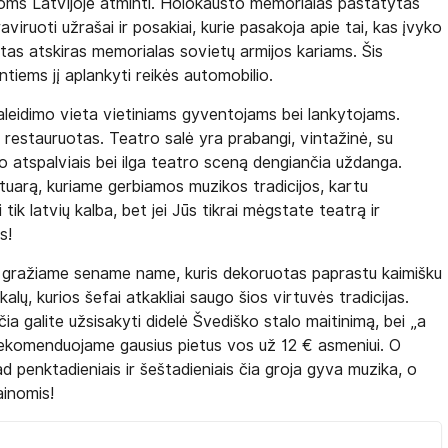
koms Latvijoje atminti. Holokausto memorialas pastatytas
viruoti užrašai ir posakiai, kurie pasakoja apie tai, kas įvyko
tas atskiras memorialas sovietų armijos kariams. Šis
tiems jį aplankyti reikės automobilio.
praleidimo vieta vietiniams gyventojams bei lankytojams.
o restauruotas. Teatro salė yra prabangi, vintažinė, su
ro atspalviais bei ilga teatro sceną dengiančia uždanga.
tuarą, kuriame gerbiamos muzikos tradicijos, kartu
i tik latvių kalba, bet jei Jūs tikrai mėgstate teatrą ir
s!
ai gražiame sename name, kuris dekoruotas paprastu kaimišku
kalų, kurios šefai atkakliai saugo šios virtuvės tradicijas.
ia galite užsisakyti didelė Švediško stalo maitinimą, bei „a
a rekomenduojame gausius pietus vos už 12 € asmeniui. O
ad penktadieniais ir šeštadieniais čia groja gyva muzika, o
ainomis!