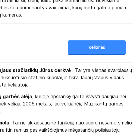
statas iki šių dienų išliko pakankamai niūrus. Buvusiame
lybės šou primenantys vaidinimai, kurių metu galima pačiam
ių kameras.
Kelionės
ajaus stačiatikių Jūros cerkvė
. Tai yra vienas svarbiausių
uksuoti šio statinio kūpolai, ir tikrai labai įstabus vidaus
ta keliautojai.
ų garbės alėja
, kurioje apsilankę galite išvysti daugiau nei
Kiek vėliau, 2006 metais, jau veikiančią Muzikantų garbės
.
molu
. Tai ne tik apsauginė funkciją nuo audrų nešamo smėlio
ra itin ramius pasivaikščiojimus mėgstančių poilsiautojų