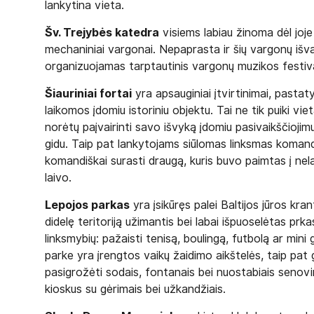
lankytina vieta.
Šv. Trejybės katedra
visiems labiau žinoma dėl joj
mechaniniai vargonai. Nepaprasta ir šių vargonų išva
organizuojamas tarptautinis vargonų muzikos festiva
Šiauriniai fortai
yra apsauginiai įtvirtinimai, pastaty
laikomos įdomiu istoriniu objektu. Tai ne tik puiki vie
norėtų paįvairinti savo išvyką įdomiu pasivaikščioji
gidu. Taip pat lankytojams siūlomas linksmas komandi
komandiškai surasti draugą, kuris buvo paimtas į nela
laivo.
Lepojos parkas
yra įsikūręs palei Baltijos jūros kran
didelę teritoriją užimantis bei labai išpuoselėtas pr
linksmybių: pažaisti tenisą, boulingą, futbolą ar mini
parke yra įrengtos vaikų žaidimo aikštelės, taip pat
pasigrožėti sodais, fontanais bei nuostabiais senovinia
kioskus su gėrimais bei užkandžiais.