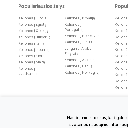
Populiariausios šalys
Populi
Kelionės į Turkiją
Kelionės į Kroatiją
Kelionės
Kelionės į Egiptą
Kelionės į
Kelionė
Portugaliją
Kelionės į Graikiją
Kelionės
Kelionės į Prancūziją
Kelionės į Bulgariją
Kelionė
Kelionės į Tunisą
Kelionės į Italiją
Kelionės
Jungtiniai Arabų
Kelionės į Ispaniją
Kelionė
Emyratai
Kelionės į Kiprą
Kelionė
Kelionės į Austriją
Kelionės į Maltą
Kelionės
Kelionės į Daniją
Kelionės į
Kelionės
Kelionės į Norvegiją
Juodkalniją
Kelionė
Kelionė
Kelionės
Naudojame slapukus, kad galėtume
svetainės naudojimo informaciją