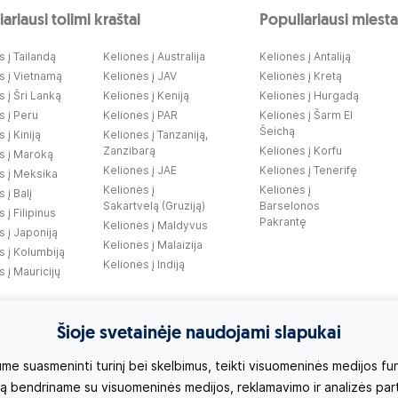
ariausi tolimi kraštai
Populiariausi miesta
 į Tailandą
Kelionės į Australija
Kelionės į Antaliją
s į Vietnamą
Kelionės į JAV
Kelionės į Kretą
 į Šri Lanką
Kelionės į Keniją
Kelionės į Hurgadą
s į Peru
Kelionės į PAR
Kelionės į Šarm El
Šeichą
 į Kiniją
Kelionės į Tanzaniją,
Zanzibarą
Kelionės į Korfu
s į Maroką
Kelionės į JAE
Kelionės į Tenerifę
s į Meksika
Kelionės į
Kelionės į
 į Balį
Sakartvelą (Gruziją)
Barselonos
 į Filipinus
Pakrantę
Kelionės į Maldyvus
s į Japoniją
Kelionės į Malaizija
s į Kolumbiją
Kelionės į Indiją
 į Mauricijų
Šioje svetainėje naudojami slapukai
 suasmeninti turinį bei skelbimus, teikti visuomeninės medijos funkc
 bendriname su visuomeninės medijos, reklamavimo ir analizės partner