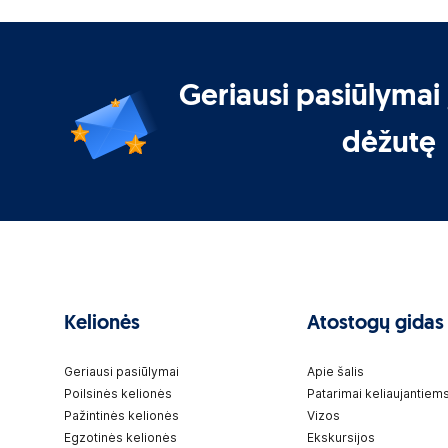
Geriausi pasiūlymai 
dėžutę
Kelionės
Atostogų gidas
Geriausi pasiūlymai
Apie šalis
Poilsinės kelionės
Patarimai keliaujantiem
Pažintinės kelionės
Vizos
Egzotinės kelionės
Ekskursijos