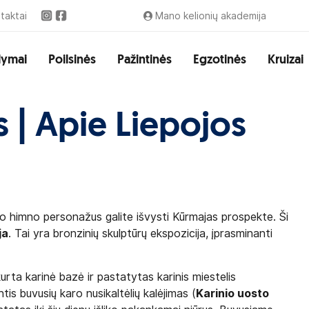
taktai
Mano kelionių akademija
lymai
Poilsinės
Pažintinės
Egzotinės
Kruizai
 | Apie Liepojos
 o himno personažus galite išvysti Kūrmajas prospekte. Ši
ja
. Tai yra bronzinių skulptūrų ekspozicija, įprasminanti
urta karinė bazė ir pastatytas karinis miestelis
tis buvusių karo nusikaltėlių kalėjimas (
Karinio uosto