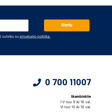
Noriu
 sutinku su
privatumo politika.
0 700 11007
Skambinkite
I-V nuo 9 iki 18 val.
VI nuo 10 iki 16 val.