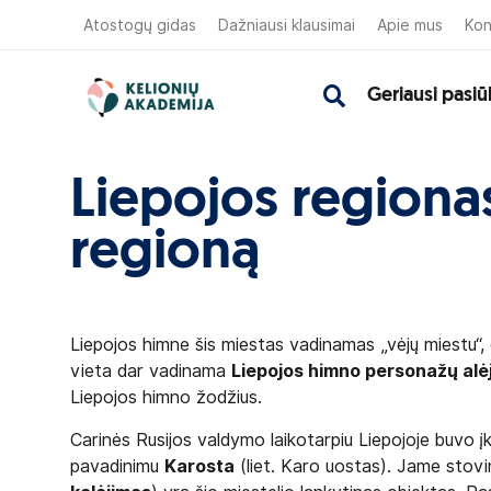
Atostogų gidas
Dažniausi klausimai
Apie mus
Kon
Geriausi pasiū
Liepojos regionas
regioną
Liepojos himne šis miestas vadinamas „vėjų miestu“,
vieta dar vadinama
Liepojos himno personažų alė
Liepojos himno žodžius.
Carinės Rusijos valdymo laikotarpiu Liepojoje buvo įk
pavadinimu
Karosta
(liet. Karo uostas). Jame stovin