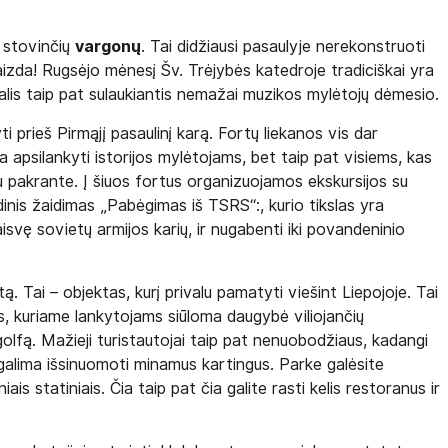
e stovinčių
vargonų
. Tai didžiausi pasaulyje nerekonstruoti
izda! Rugsėjo mėnesį Šv. Trėjybės katedroje tradiciškai yra
lis taip pat sulaukiantis nemažai muzikos mylėtojų dėmesio.
ti prieš Pirmąjį pasaulinį karą. Fortų liekanos vis dar
ta apsilankyti istorijos mylėtojams, bet taip pat visiems, kas
mu pakrante. Į šiuos fortus organizuojamos ekskursijos su
nis žaidimas „Pabėgimas iš TSRS“:, kurio tikslas yra
isvę sovietų armijos karių, ir nugabenti iki povandeninio
tą. Tai – objektas, kurį privalu pamatyti viešint Liepojoje. Tai
kas, kuriame lankytojams siūloma daugybė viliojančių
 golfą. Mažieji turistautojai taip pat nenuobodžiaus, kadangi
 galima išsinuomoti minamus kartingus. Parke galėsite
is statiniais. Čia taip pat čia galite rasti kelis restoranus ir