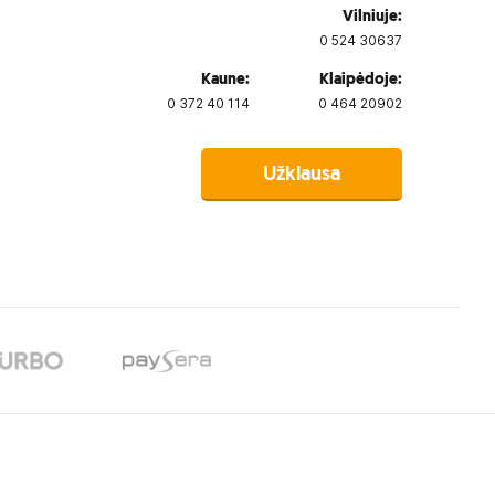
Vilniuje:
0 524 30637
Kaune:
Klaipėdoje:
0 372 40 114
0 464 20902
Užklausa