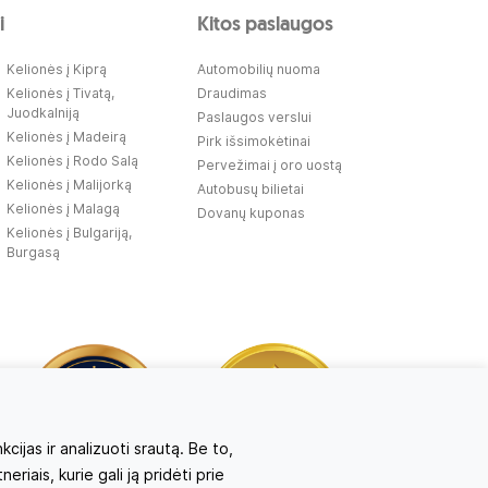
i
Kitos paslaugos
Kelionės į Kiprą
Automobilių nuoma
Kelionės į Tivatą,
Draudimas
Juodkalniją
Paslaugos verslui
Kelionės į Madeirą
Pirk išsimokėtinai
Kelionės į Rodo Salą
Pervežimai į oro uostą
Kelionės į Malijorką
Autobusų bilietai
Kelionės į Malagą
Dovanų kuponas
Kelionės į Bulgariją,
Burgasą
ijas ir analizuoti srautą. Be to,
iais, kurie gali ją pridėti prie