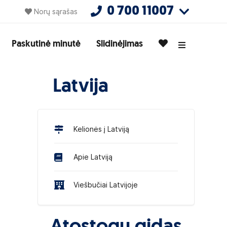
0 700 11007
Norų sąrašas
Paskutinė minutė
Slidinėjimas
Latvija
Kelionės į Latviją
Apie Latviją
Viešbučiai Latvijoje