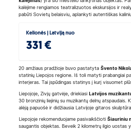
kalėjimas
) yra šio miestelio lankytinas objektas. Pa
kalėjime rengiamos teatralizuotos ekskursijos ir rea
pabūti Sovietų belaisviu, aplankyti autentiškas kalin
Kelionės į Latviją nuo
331 €
20 amžiaus pradžioje buvo pastatyta
Švento Nikol
statinių Liepojos regione. Iš toli matyti prabangiai paa
interjeras. Tai įspūdingas statinys į kurį visuomet plūs
Liepojoje, Zivjų gatvėje, driekiasi
Latvijos muzikant
30 bronzinių liejinių su muzikantų delnų atspaudais. 
alėją papuošė ir didžiausia Latvijoje gitaros skulptūra
Liepojoje rekomenduojame pasivaikščioti
Šiauriniu 
saugantis objektas. Beveik 2 kilometrų ilgio uostas y