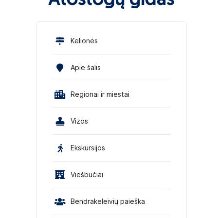
Atostogų gidas
Kelionės
Apie šalis
Regionai ir miestai
Vizos
Ekskursijos
Viešbučiai
Bendrakeleivių paieška