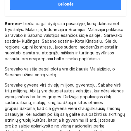
Kelionės
Borneo-
trečia pagal dydį sala pasaulyje, kurią dalinasi net
trys šalys: Malaizija, Indonezija ir Brunėjus. Malaizijai priklauso
Saravako ir Sabaho valstijos esančios šioje saloje. Saravako
sostinė- Kučingas. Sabaho sostinė- Kota Kinabalu. Šie du
regionai kupini kontrastų, juos sudaro: modernūs miestai ir
nuostabi gamta su atogrąžų miškais ir turtingu gyvūnijos
pasauliu bei neaprėpiami balto smėlio paplūdimiai.
Saravako valstija pagal plotą yra didžiausia Malaizijoje, o
Sabahas užima antrą vietą.
Saravake gyvena virš dviejų milijonų gyventojų, Sabahe virš
trijų milijonų. Abi jų yra daugiatautės valstijos, kur nėra vienos
vyraujančios tautinės grupės. Didžiąją populiacijos dalį
sudaro: ibanų, malajų, kinų, badžajų ir kitos etninės
grupės.Sakoma, kad čia gyvena vieni draugiškiausių žmonių
pasaulyje. Keliaudami po šią salą galite susipažinti su skirtingų
etninių grupių kultūra, istorija ir gyvenimu iš arti. Įstabaus
grožio saloje aplankysite ne vieną nacionalinį parką,