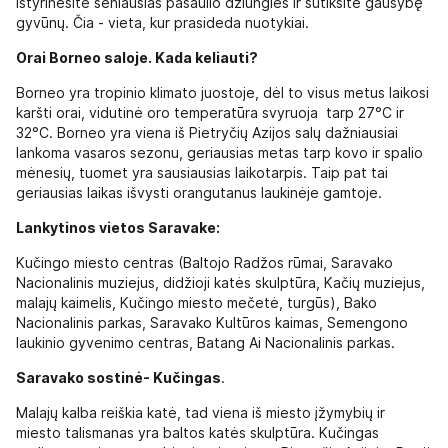
ištyrinėsite seniausias pasaulio džiungles ir sutiksite gausybę
gyvūnų. Čia - vieta, kur prasideda nuotykiai.
Orai Borneo saloje. Kada keliauti?
Borneo yra tropinio klimato juostoje, dėl to visus metus laikosi
karšti orai, vidutinė oro temperatūra svyruoja tarp 27°C ir
32°C. Borneo yra viena iš Pietryčių Azijos salų dažniausiai
lankoma vasaros sezonu, geriausias metas tarp kovo ir spalio
mėnesių, tuomet yra sausiausias laikotarpis. Taip pat tai
geriausias laikas išvysti orangutanus laukinėje gamtoje.
Lankytinos vietos Saravake:
Kučingo miesto centras (Baltojo Radžos rūmai, Saravako
Nacionalinis muziejus, didžioji katės skulptūra, Kačių muziejus,
malajų kaimelis, Kučingo miesto mečetė, turgūs), Bako
Nacionalinis parkas, Saravako Kultūros kaimas, Semengono
laukinio gyvenimo centras, Batang Ai Nacionalinis parkas.
Saravako sostinė- Kučingas
.
Malajų kalba reiškia katė, tad viena iš miesto įžymybių ir
miesto talismanas yra baltos katės skulptūra. Kučingas