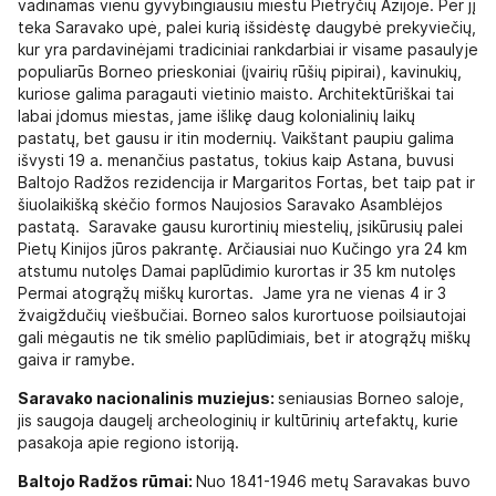
vadinamas vienu gyvybingiausiu miestu Pietryčių Azijoje. Per jį
teka Saravako upė, palei kurią išsidėstę daugybė prekyviečių,
kur yra pardavinėjami tradiciniai rankdarbiai ir visame pasaulyje
populiarūs Borneo prieskoniai (įvairių rūšių pipirai), kavinukių,
kuriose galima paragauti vietinio maisto. Architektūriškai tai
labai įdomus miestas, jame išlikę daug kolonialinių laikų
pastatų, bet gausu ir itin modernių. Vaikštant paupiu galima
išvysti 19 a. menančius pastatus, tokius kaip Astana, buvusi
Baltojo Radžos rezidencija ir Margaritos Fortas, bet taip pat ir
šiuolaikišką skėčio formos Naujosios Saravako Asamblėjos
pastatą. Saravake gausu kurortinių miestelių, įsikūrusių palei
Pietų Kinijos jūros pakrantę. Arčiausiai nuo Kučingo yra 24 km
atstumu nutolęs Damai paplūdimio kurortas ir 35 km nutolęs
Permai atogrąžų miškų kurortas. Jame yra ne vienas 4 ir 3
žvaigždučių viešbučiai. Borneo salos kurortuose poilsiautojai
gali mėgautis ne tik smėlio paplūdimiais, bet ir atogrąžų miškų
gaiva ir ramybe.
Saravako nacionalinis muziejus:
seniausias Borneo saloje,
jis saugoja daugelį archeologinių ir kultūrinių artefaktų, kurie
pasakoja apie regiono istoriją.
Baltojo Radžos rūmai:
Nuo 1841-1946 metų Saravakas buvo