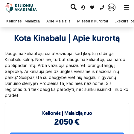
0 700 11007
Kelionės į Malaiziją
Apie Malaizija
Miestai ir kurortai
Ekskursijos
Kota Kinabalu | Apie kurortą
Paskutinė
Pažintinės
Egzotinės
Kruizai
minutė
kelionės
kelionės
Dauguma keliautojų čia atvažiuoja, kad įkoptų į didingą
Kinabalu kalną. Nors ne, turbūt dauguma keliautojų čia nardo
po Sipadan rifą. Arba važiuoja pasižiūrėti orangutangų į
Sepiloką. Ar keliauja per džiungles viename iš nacionalinių
parkų? Susipažįsta su daugybe vietinių augalų ir gyvūnų
Danumo slėnyje? Problema ta, kad mes nežinome. Šis
regionas turi tiek daug ką parodyti, net sunku išsirinkti, nuo ko
pradėti.
Kelionės į Malaiziją nuo
2050 €