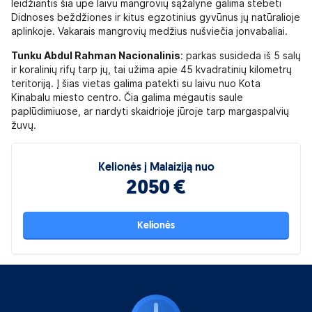
leidžiantis šia upe laivu mangrovių sąžalyne galima stebėti
Didnoses beždžiones ir kitus egzotinius gyvūnus jų natūralioje
aplinkoje. Vakarais mangrovių medžius nušviečia jonvabaliai.
Tunku Abdul Rahman Nacionalinis
: parkas susideda iš 5 salų
ir koralinių rifų tarp jų, tai užima apie 45 kvadratinių kilometrų
teritoriją. Į šias vietas galima patekti su laivu nuo Kota
Kinabalu miesto centro. Čia galima mėgautis saule
paplūdimiuose, ar nardyti skaidrioje jūroje tarp margaspalvių
žuvų.
Kelionės į Malaiziją nuo
2050 €
Kelionės