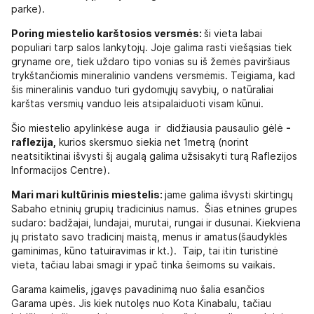
parke).
Poring miestelio karštosios versmės:
ši vieta labai
populiari tarp salos lankytojų. Joje galima rasti viešąsias tiek
gryname ore, tiek uždaro tipo vonias su iš žemės paviršiaus
trykštančiomis mineralinio vandens versmėmis. Teigiama, kad
šis mineralinis vanduo turi gydomųjų savybių, o natūraliai
karštas versmių vanduo leis atsipalaiduoti visam kūnui.
Šio miestelio apylinkėse auga ir didžiausia pausaulio gėlė
-
raflezija,
kurios skersmuo siekia net 1metrą (norint
neatsitiktinai išvysti šį augalą galima užsisakyti turą Raflezijos
Informacijos Centre).
Mari mari kultūrinis miestelis:
jame galima išvysti skirtingų
Sabaho etninių grupių tradicinius namus. Šias etnines grupes
sudaro: badžajai, lundajai, murutai, rungai ir dusunai. Kiekviena
jų pristato savo tradicinį maistą, menus ir amatus(šaudyklės
gaminimas, kūno tatuiravimas ir kt.). Taip, tai itin turistinė
vieta, tačiau labai smagi ir ypač tinka šeimoms su vaikais.
Garama kaimelis, įgavęs pavadinimą nuo šalia esančios
Garama upės. Jis kiek nutolęs nuo Kota Kinabalu, tačiau