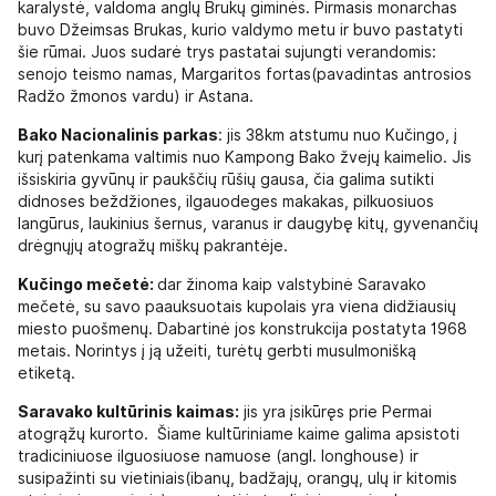
karalystė, valdoma anglų Brukų giminės. Pirmasis monarchas
buvo Džeimsas Brukas, kurio valdymo metu ir buvo pastatyti
šie rūmai. Juos sudarė trys pastatai sujungti verandomis:
senojo teismo namas, Margaritos fortas(pavadintas antrosios
Radžo žmonos vardu) ir Astana.
Bako Nacionalinis parkas
: jis 38km atstumu nuo Kučingo, į
kurį patenkama valtimis nuo Kampong Bako žvejų kaimelio. Jis
išsiskiria gyvūnų ir paukščių rūšių gausa, čia galima sutikti
didnoses beždžiones, ilgauodeges makakas, pilkuosiuos
langūrus, laukinius šernus, varanus ir daugybę kitų, gyvenančių
drėgnųjų atogražų miškų pakrantėje.
Kučingo mečetė:
dar žinoma kaip valstybinė Saravako
mečetė, su savo paauksuotais kupolais yra viena didžiausių
miesto puošmenų. Dabartinė jos konstrukcija postatyta 1968
metais. Norintys į ją užeiti, turėtų gerbti musulmonišką
etiketą.
Saravako kultūrinis kaimas:
jis yra įsikūręs prie Permai
atogrąžų kurorto. Šiame kultūriniame kaime galima apsistoti
tradiciniuose ilguosiuose namuose (angl. longhouse) ir
susipažinti su vietiniais(ibanų, badžajų, orangų, ulų ir kitomis