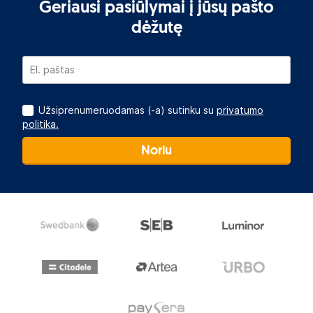
Geriausi pasiūlymai į jūsų pašto
dėžutę
Užsiprenumeruodamas (-a) sutinku su
privatumo
politika.
Noriu