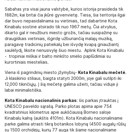
Sabahas yra visai jauna valstybė, kurios istorija prasideda tik
1882m, kai britai čia įkūrė gyvenvietę. Tiesa, šia teritorija ilgai
dar buvo nepasidalinama su vietiniais, tad dabartinė Kota
Kinabalu sostinė atsirado tik nuo 1967 metų. Čia atvykus,
iškarto gal ir neužburs miesto grožis, tačiau susipažinę su
draugiškais vietiniais, išgirdę užburiančią malajų muziką,
paragavę tradicinių patiekalų bei išvydę kvapą gniaužiantį
saulėlydį, liksite nenusivylę šiuo miestu. Aplink Kota Kinabalu
- tropiniai miškai ir balto minkšto smėlio paplūdimiai su
kurortiniais miesteliais.
Viena iš pagrindinių miesto įžymybių-
Kota Kinabalu mečetė
.
Ji klasikinio stiliaus, baigta statyti 2000m, joje gali sutilpti iki
12,000 tikinčiųjų. Į šią mečetę galima užeiti, tačiau viduje ji
labai minimalistiška.
Kota Kinabalu nacionalinis parkas
: šis parkas įtrauktas į
UNESCO paveldo sąrašą. Parko plotas apima apie 754
kvadratinius kilometrus apie aukščiausią Borneo saloje
Kinabalu kalną (aukštis 4101m). Kota Kinabalu nacionaliniame
parke galima atrasti tikrą botanikos lobyną (4500 augalų rūšių
su 1500 orchidėjų, kurių 77 auga tik šiame nacionaliniame