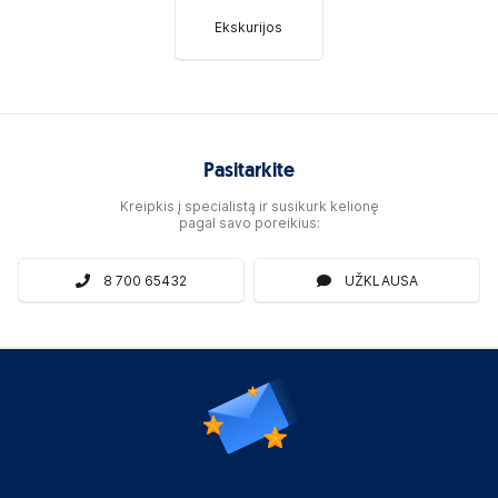
Ekskurijos
Pasitarkite
Kreipkis į specialistą ir susikurk kelionę
pagal savo poreikius:
8 700 65432
UŽKLAUSA