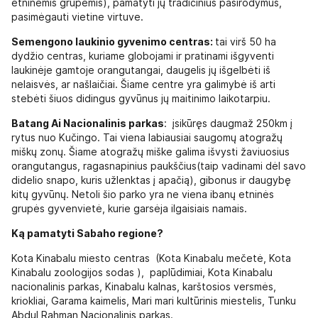
etninėmis grupėmis), pamatyti jų tradicinius pasirodymus,
pasimėgauti vietine virtuve.
Semengono laukinio gyvenimo centras:
tai virš 50 ha
dydžio centras, kuriame globojami ir pratinami išgyventi
laukinėje gamtoje orangutangai, daugelis jų išgelbėti iš
nelaisvės, ar našlaičiai. Šiame centre yra galimybė iš arti
stebėti šiuos didingus gyvūnus jų maitinimo laikotarpiu.
Batang Ai Nacionalinis parkas
: įsikūręs daugmaž 250km į
rytus nuo Kučingo. Tai viena labiausiai saugomų atogražų
miškų zonų. Šiame atogražų miške galima išvysti žaviuosius
orangutangus, ragasnapinius paukščius(taip vadinami dėl savo
didelio snapo, kuris užlenktas į apačią), gibonus ir daugybę
kitų gyvūnų. Netoli šio parko yra ne viena ibanų etninės
grupės gyvenvietė, kurie garsėja ilgaisiais namais.
Ką pamatyti Sabaho regione?
Kota Kinabalu miesto centras (Kota Kinabalu mečetė, Kota
Kinabalu zoologijos sodas ), paplūdimiai, Kota Kinabalu
nacionalinis parkas, Kinabalu kalnas, karštosios versmės,
kriokliai, Garama kaimelis, Mari mari kultūrinis miestelis, Tunku
Abdul Rahman Nacionalinis parkas.