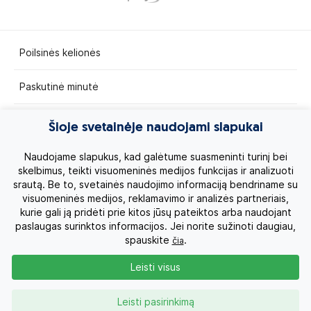
Poilsinės kelionės
Paskutinė minutė
Egzotinės kelionės
Šioje svetainėje naudojami slapukai
Kruizai
Naudojame slapukus, kad galėtume suasmeninti turinį bei
skelbimus, teikti visuomeninės medijos funkcijas ir analizuoti
srautą. Be to, svetainės naudojimo informaciją bendriname su
Kelionės po Lietuvą
visuomeninės medijos, reklamavimo ir analizės partneriais,
kurie gali ją pridėti prie kitos jūsų pateiktos arba naudojant
Apie mus
paslaugas surinktos informacijos. Jei norite sužinoti daugiau,
spauskite
.
čia
Privatumo politika
Leisti visus
Vartotojų teisės
Leisti pasirinkimą