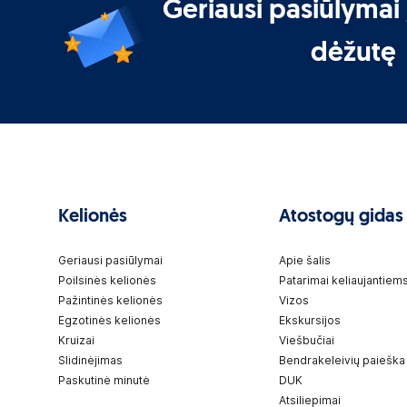
Geriausi pasiūlymai 
dėžutę
Kelionės
Atostogų gidas
Geriausi pasiūlymai
Apie šalis
Poilsinės kelionės
Patarimai keliaujantiem
Pažintinės kelionės
Vizos
Egzotinės kelionės
Ekskursijos
Kruizai
Viešbučiai
Slidinėjimas
Bendrakeleivių paieška
Paskutinė minutė
DUK
Atsiliepimai