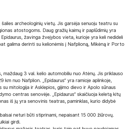
 šalies archeologinių vietų. Jis garsėja senuoju teatru su
egionas atostogoms. Daug gražių kaimų ir paplūdimių yra
pidaurus, žavinga žvejybos vieta, kurioje yra keli nedideli
pat galima derinti su kelionėmis į Nafplioną, Mikėną ir Porto
maždaug 3 val. kelio automobiliu nuo Atėnų. Jis priklauso
 29 km nuo Nafplion. „Epidaurus“ yra ramioje aplinkoje,
s su mitologija ir Asklepios, gijimo dievo ir Apolo sūnaus
ymo centras senovėje. „Epidaurus“ skaičiuoja keletą kitų
ienas iš jų yra senovinis teatras, paminklas, kurio didybė
balsai neturi būti stiprinami, nepaisant 15 000 žiūrovų.
kiai girdi.
pidaurus mažasis teatras, kuris taip pat buvo naudojamas