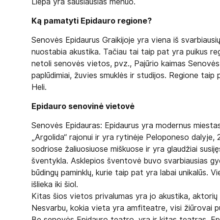
Liepa yra sausiausias mėnuo.
Ką pamatyti Epidauro regione?
Senovės Epidaurus Graikijoje yra viena iš svarbiausių
nuostabia akustika. Tačiau tai taip pat yra puikus r
netoli senovės vietos, pvz., Pajūrio kaimas Senovės E
paplūdimiai, žuvies smuklės ir studijos. Regione taip 
Heli.
Epidauro senovinė vietovė
Senovės Epidauras: Epidaurus yra modernus miestas, 
„Argolida“ rajonui ir yra rytinėje Peloponeso dalyje,
sodriose žaliuosiuose miškuose ir yra glaudžiai susiję
šventykla. Asklepios šventovė buvo svarbiausias gyd
būdingų paminklų, kurie taip pat yra labai unikalūs. V
išlieka iki šiol.
Kitas šios vietos privalumas yra jo akustika, aktorių 
Nesvarbu, kokia vieta yra amfiteatre, visi žiūrovai pui
Be senovės Epidauro teatro, yra ir kitas teatras, E