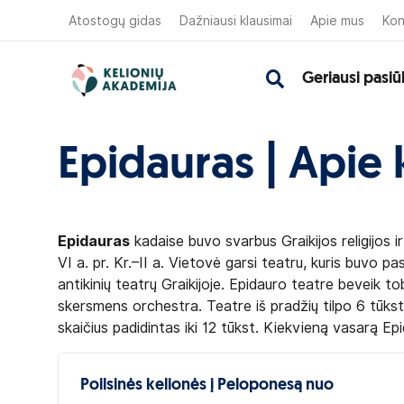
Atostogų gidas
Dažniausi klausimai
Apie mus
Kon
Geriausi pasiū
Epidauras | Apie 
Epidauras
kadaise buvo svarbus Graikijos religijos i
VI a. pr. Kr.–II a. Vietovė garsi teatru, kuris buvo past
antikinių teatrų Graikijoje. Epidauro teatre beveik tob
skersmens orchestra. Teatre iš pradžių tilpo 6 tūkst. ž
skaičius padidintas iki 12 tūkst. Kiekvieną vasarą Ep
Poilsinės kelionės į Peloponesą nuo