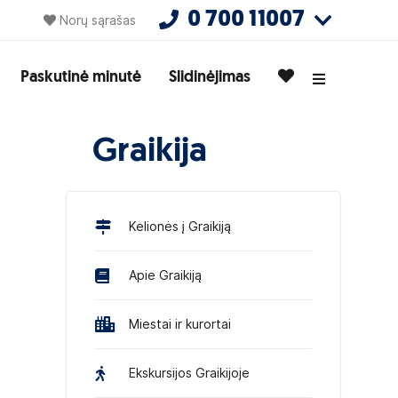
0 700 11007
Norų sąrašas
Paskutinė minutė
Slidinėjimas
Graikija
Kelionės į Graikiją
Apie Graikiją
Miestai ir kurortai
Ekskursijos Graikijoje