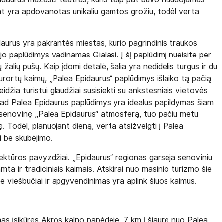
pat yra apdovanotas unikaliu gamtos grožiu, todėl verta
aurus yra pakrantės miestas, kurio pagrindinis traukos
jo paplūdimys vadinamas Gialasi. Į šį paplūdimį nueisite per
žalių pušų. Kaip įdomi detalė, šalia yra nedidelis turgus ir du
kurortų kaimų, „Palea Epidaurus“ paplūdimys išlaiko tą pačią
 leidžia turistui glaudžiai susisiekti su ankstesniais vietovės
ą, kad Palea Epidaurus paplūdimys yra idealus papildymas šiam
inka senovinę „Palea Epidaurus“ atmosferą, tuo pačiu metu
ę. Todėl, planuojant dieną, verta atsižvelgti į Palea
ti be skubėjimo.
tektūros pavyzdžiai. „Epidaurus“ regionas garsėja senoviniu
mta ir tradiciniais kaimais. Atskirai nuo masinio turizmo šie
 viešbučiai ir apgyvendinimas yra aplink šiuos kaimus.
s įsikūręs Akros kalno papėdėje, 7 km į šiaurę nuo Palea