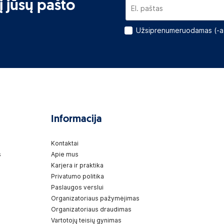
į jūsų pašto
Užsiprenumeruodamas (-a)
Informacija
Kontaktai
s
Apie mus
Karjera ir praktika
Privatumo politika
Paslaugos verslui
Organizatoriaus pažymėjimas
Organizatoriaus draudimas
Vartotojų teisių gynimas