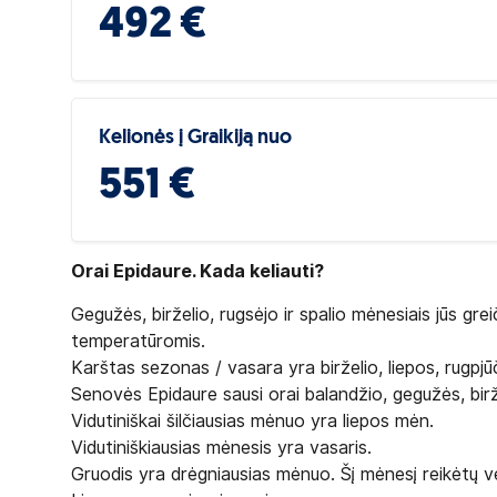
492 €
Kelionės į Graikiją nuo
551 €
Orai Epidaure. Kada keliauti?
Gegužės, birželio, rugsėjo ir spalio mėnesiais jūs gre
temperatūromis.
Karštas sezonas / vasara yra birželio, liepos, rugpjūč
Senovės Epidaure sausi orai balandžio, gegužės, biržel
Vidutiniškai šilčiausias mėnuo yra liepos mėn.
Vidutiniškiausias mėnesis yra vasaris.
Gruodis yra drėgniausias mėnuo. Šį mėnesį reikėtų ven