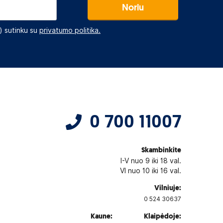
Noriu
 sutinku su
privatumo politika.
0 700 11007
Skambinkite
I-V nuo 9 iki 18 val.
VI nuo 10 iki 16 val.
Vilniuje:
0 524 30637
Kaune:
Klaipėdoje: