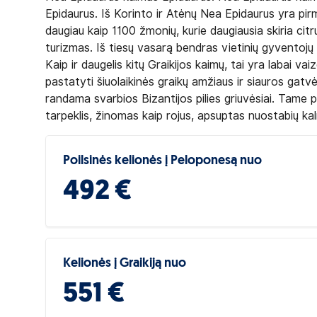
Epidaurus. Iš Korinto ir Atėnų Nea Epidaurus yra pi
daugiau kaip 1100 žmonių, kurie daugiausia skiria citru
turizmas. Iš tiesų vasarą bendras vietinių gyventojų s
Kaip ir daugelis kitų Graikijos kaimų, tai yra labai v
pastatyti šiuolaikinės graikų amžiaus ir siauros gatv
randama svarbios Bizantijos pilies griuvėsiai. Tame 
tarpeklis, žinomas kaip rojus, apsuptas nuostabių kal
Poilsinės kelionės į Peloponesą nuo
492 €
Kelionės į Graikiją nuo
551 €