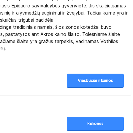
rmasis Epidauro savivaldybės gyvenvietė. Jis skaičiuojamas
sinių ir alyvmedžių auginimui ir žvejybai. Tačiau kaime yra ir
kaičius trigubai padidėja.
aizdinga tradiciniais namais, šios zonos kotedžai buvo
ės, pastatytos ant Akros kalno šlaito. Tolesniame šlaite
pačiame šlaite yra gražus tarpeklis, vadinamas Vothilos
nų.
Viešbučiai ir kainos
Kelionės