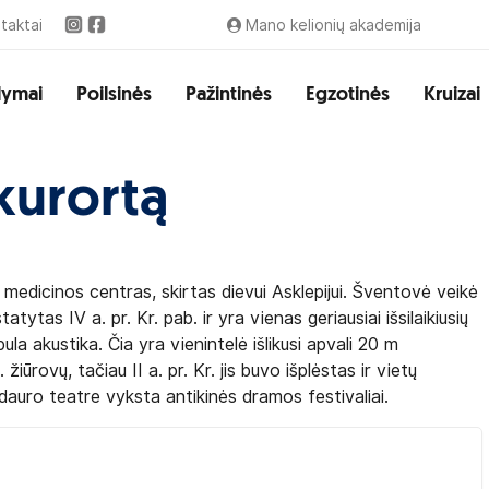
taktai
Mano kelionių akademija
lymai
Poilsinės
Pažintinės
Egzotinės
Kruizai
kurortą
r medicinos centras, skirtas dievui Asklepijui. Šventovė veikė
atytas IV a. pr. Kr. pab. ir yra vienas geriausiai išsilaikiusių
ula akustika. Čia yra vienintelė išlikusi apvali 20 m
iūrovų, tačiau II a. pr. Kr. jis buvo išplėstas ir vietų
idauro teatre vyksta antikinės dramos festivaliai.