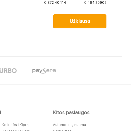
0 372 40 114
0 464 20902
Užklausa
i
Kitos paslaugos
Kelionės į Kiprą
Automobilių nuoma