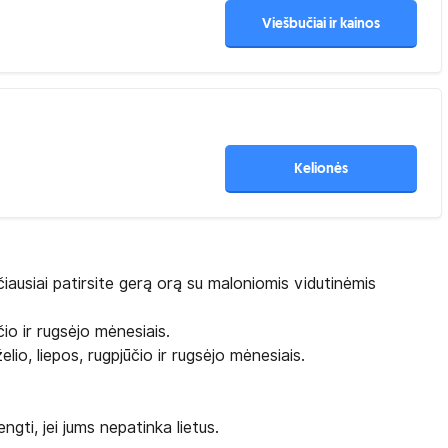
Viešbučiai ir kainos
Kelionės
ičiausiai patirsite gerą orą su maloniomis vidutinėmis
io ir rugsėjo mėnesiais.
io, liepos, rugpjūčio ir rugsėjo mėnesiais.
gti, jei jums nepatinka lietus.