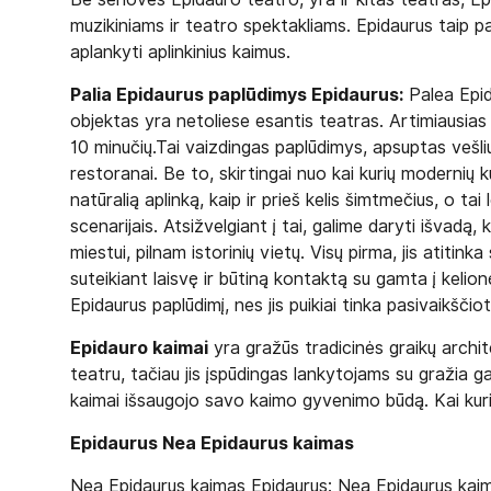
muzikiniams ir teatro spektakliams. Epidaurus taip 
aplankyti aplinkinius kaimus.
Palia Epidaurus paplūdimys Epidaurus:
Palea Epid
objektas yra netoliese esantis teatras. Artimiausias 
10 minučių.Tai vaizdingas paplūdimys, apsuptas vešlių 
restoranai. Be to, skirtingai nuo kai kurių modernių 
natūralią aplinką, kaip ir prieš kelis šimtmečius, o tai
scenarijais. Atsižvelgiant į tai, galime daryti išvad
miestui, pilnam istorinių vietų. Visų pirma, jis atit
suteikiant laisvę ir būtiną kontaktą su gamta į kelion
Epidaurus paplūdimį, nes jis puikiai tinka pasivaikščio
Epidauro kaimai
yra gražūs tradicinės graikų archi
teatru, tačiau jis įspūdingas lankytojams su gražia ga
kaimai išsaugojo savo kaimo gyvenimo būdą. Kai kurie
Epidaurus Nea Epidaurus kaimas
Nea Epidaurus kaimas Epidaurus: Nea Epidaurus kaima