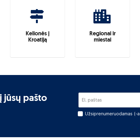
Kelionės į
Regionai ir
Kroatiją
miestai
į jūsų pašto
Užsiprenumeruodamas (-a)