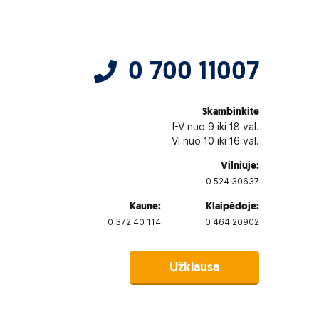
0 700 11007
Skambinkite
I-V nuo 9 iki 18 val.
VI nuo 10 iki 16 val.
Vilniuje:
0 524 30637
Kaune:
Klaipėdoje:
0 372 40 114
0 464 20902
Užklausa