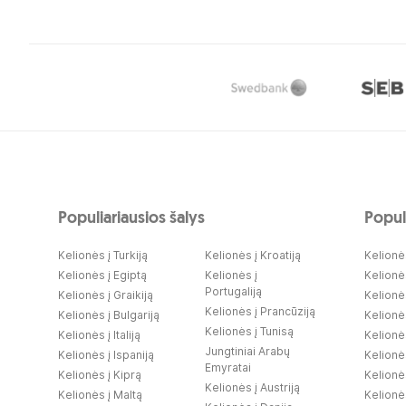
Populiariausios šalys
Populi
Kelionės į Turkiją
Kelionės į Kroatiją
Kelionės
Kelionės į Egiptą
Kelionės į
Kelionė
Portugaliją
Kelionės į Graikiją
Kelionės
Kelionės į Prancūziją
Kelionės į Bulgariją
Kelionė
Kelionės į Tunisą
Kelionės į Italiją
Kelionės
Jungtiniai Arabų
Kelionės į Ispaniją
Kelionė
Emyratai
Kelionės į Kiprą
Kelionė
Kelionės į Austriją
Kelionės į Maltą
Kelionės