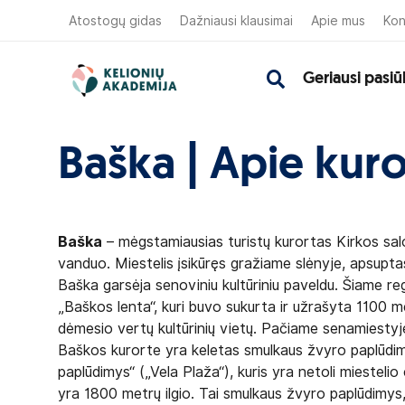
Atostogų gidas
Dažniausi klausimai
Apie mus
Kon
Geriausi pasiū
Baška | Apie kuro
Baška
– mėgstamiausias turistų kurortas Kirkos saloj
vanduo. Miestelis įsikūręs gražiame slėnyje, apsupta
Baška garsėja senoviniu kultūriniu paveldu. Šiame r
„Baškos lenta“, kuri buvo sukurta ir užrašyta 1100 me
dėmesio vertų kultūrinių vietų. Pačiame senamiestyje 
Baškos kurorte yra keletas smulkaus žvyro paplūdimi
paplūdimys“ („Vela Plaža“), kuris yra netoli miestelio
yra 1800 metrų ilgio. Tai smulkaus žvyro paplūdimys