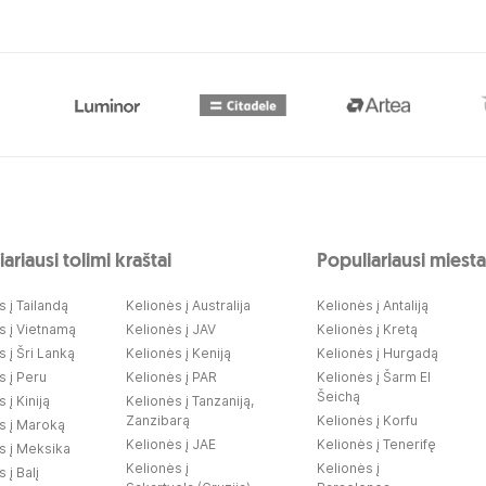
ariausi tolimi kraštai
Populiariausi miesta
 į Tailandą
Kelionės į Australija
Kelionės į Antaliją
s į Vietnamą
Kelionės į JAV
Kelionės į Kretą
 į Šri Lanką
Kelionės į Keniją
Kelionės į Hurgadą
s į Peru
Kelionės į PAR
Kelionės į Šarm El
Šeichą
 į Kiniją
Kelionės į Tanzaniją,
Zanzibarą
Kelionės į Korfu
s į Maroką
Kelionės į JAE
Kelionės į Tenerifę
s į Meksika
Kelionės į
Kelionės į
 į Balį