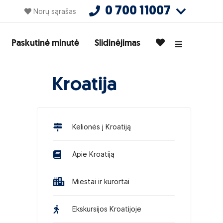
0 700 11007
Norų sąrašas
Paskutinė minutė
Slidinėjimas
Kroatija
Kelionės į Kroatiją
Apie Kroatiją
Miestai ir kurortai
Ekskursijos Kroatijoje