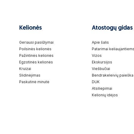
Kelionės
Atostogų gidas
Geriausi pasiūlymai
Apie šalis
Poilsinės kelionės
Patarimai keliaujantiem
Pažintinės kelionės
Vizos
Egzotinės kelionės
Ekskursijos
Kruizai
Viešbučiai
Slidinėjimas
Bendrakeleivių paieška
Paskutinė minutė
DUK
Atsiliepimai
Kelionių idėjos