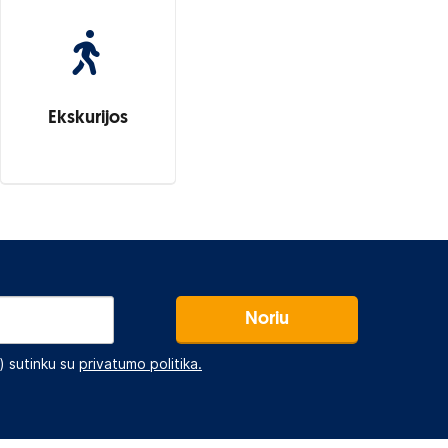
Ekskurijos
Noriu
 sutinku su
privatumo politika.