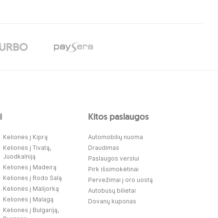
i
Kitos paslaugos
Kelionės į Kiprą
Automobilių nuoma
Kelionės į Tivatą,
Draudimas
Juodkalniją
Paslaugos verslui
Kelionės į Madeirą
Pirk išsimokėtinai
Kelionės į Rodo Salą
Pervežimai į oro uostą
Kelionės į Malijorką
Autobusų bilietai
Kelionės į Malagą
Dovanų kuponas
Kelionės į Bulgariją,