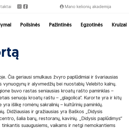
taktai
Mano kelionių akademija
lymai
Poilsinės
Pažintinės
Egzotinės
Kruizai
rtą
e. Čia geriausi smulkaus žvyro paplūdimiai ir švariausias
s vynuogynų ir alyvmedžių bei nuostabių Velebito kalnų.
egione buvo rastas seniausias kroatų rašto paminklas –
tais senuoju kroatų raštu – „glagolica“. Kurorte yra ir kitų
yra išlikę romėnų sakralinių – kultūrinių paminklų.
ų. Didžiausias ir gražiausias yra Baškos „Didysis
 centro, šalia barų, restoranų, kavinių. „Didysis paplūdimys“
, tinkantis suaugusiems, vaikams ir netgi nemokantiems